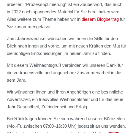
ar­bei­ten. “Pro­zess­op­ti­mie­rung” ist ein Zau­ber­wort, das auch
in 2022 noch span­nen­des Mate­ri­al für Sie bereit­hal­ten wird.
Alles wei­te­re zum The­ma haben wir in
die­sem Blog­bei­trag
für
Sie zusam­men­ge­fasst.
Zum Jah­res­wech­sel wün­schen wir Ihnen die Stil­le für den
Blick nach innen und vor­ne, um mit neu­en Kräf­ten den Mut für
die rich­ti­gen Ent­schei­dun­gen im neu­en Jahr zu fin­den.
Mit die­sem Weih­nachts­gruß ver­bin­den wir unse­ren Dank für
die ver­trau­ens­vol­le und ange­neh­me Zusam­men­ar­beit in die­
sem Jahr.
Wir wün­schen Ihnen und Ihren Ange­hö­ri­gen eine besinn­li­che
Advents­zeit, ein fried­vol­les Weih­nachts­fest und für das neue
Jahr Gesund­heit, Zufrie­den­heit und Erfolg.
Bei Rück­fra­gen kön­nen Sie sich wäh­rend unse­rer Büro­zei­ten
(Mo.-Fr. zwi­schen 07:00–16:30 Uhr) jeder­zeit an uns wen­den.