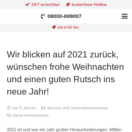
24/7 erreichbar
kostenfreie Hotline
08000-699007
Job in 60 Sec.
Wir bli­cken auf 2021 zurück,
wün­schen fro­he Weih­nach­ten
und einen guten Rutsch ins
neue Jahr!
vor 5 Jahren
Service und Unternehmensnews
Keine Kommentare
2021 ist und war ein Jahr gro­ßer Her­aus­for­de­run­gen. Mitt­ler­