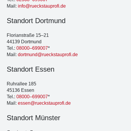
Mail:
info@rueckstauprofi.de
Stand­ort Dort­mund
Flo­ri­an­stra­ße 15–21
44139 Dort­mund
Tel.:
08000–699007
*
Mail:
dortmund@rueckstauprofi.de
Stand­ort Essen
Ruhr­al­lee 185
45136 Essen
Tel.:
08000–699007
*
Mail:
essen@rueckstauprofi.de
Stand­ort Müns­ter