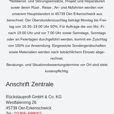
*Not­dienst- und Stö­rungs­ein­sät­ze, Pro­jekt und Repa­ra­tu­ren
sowie deren Rüst‑, Reise‑, An- und Abfahr­ten wer­den von
unse­rem Haupt­stand­ort in 45739 Oer-Erken­sch­wick aus
berech­net. Der Über­stun­den­zu­schlag beträgt Mon­tag bis Frei­
tag von 16:30–19:00 Uhr 50%. Für Auf­trä­ge die von Mo.-Fr.
nach 19:00 Uhr und vor 7:00 Uhr sowie Sams­tags, Sonn­tags
oder an Fei­er­ta­gen durch­ge­führt wer­den, kommt ein Zuschlag
von 100% zur Anwen­dung. Ein­ge­setz­te Son­der­ge­rät­schaf­ten
sowie Mate­ria­li­en wer­den nach tat­säch­li­chem Ein­satz abge­
rech­net.
Bera­tungs- und Situa­ti­ons­be­wer­tungs­ter­mi­ne vor Ort sind stets
kos­ten­pflich­tig.
Anschrift Zen­tra­le
Rück­stau­pro­fi GmbH & Co. KG
West­fa­len­ring 26
45739 Oer-Erken­sch­wick
Tel.:
02368–699007