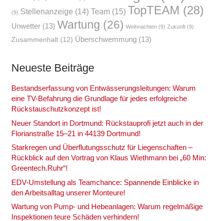
TopTEAM
(28)
Team
(15)
Stellenanzeige
(14)
(9)
Wartung
(26)
Unwetter
(13)
Weihnachten
(9)
Zukunft
(9)
Überschwemmung
(13)
Zusammenhalt
(12)
Neu­es­te Bei­trä­ge
Bestands­er­fas­sung von Ent­wäs­se­rungs­lei­tun­gen: War­um
eine TV-Befah­rung die Grund­la­ge für jedes erfolg­rei­che
Rückstau­schutz­kon­zept ist!
Neu­er Stand­ort in Dort­mund: Rück­stau­pro­fi jetzt auch in der
Flo­ri­an­stra­ße 15–21 in 44139 Dort­mund!
Stark­re­gen und Über­flu­tungs­schutz für Lie­gen­schaf­ten –
Rück­blick auf den Vor­trag von Klaus Wieth­mann bei „60 Min:
Greentech.Ruhr“!
EDV-Umstel­lung als Team­chan­ce: Span­nen­de Ein­bli­cke in
den Arbeits­all­tag unse­rer Mon­teu­re!
War­tung von Pump- und Hebe­an­la­gen: War­um regel­mä­ßi­ge
Inspek­tio­nen teu­re Schä­den ver­hin­dern!