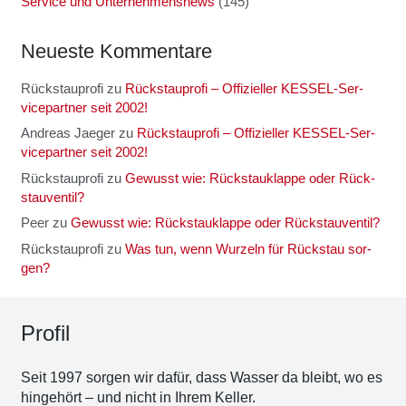
Service und Unternehmensnews
(145)
Neu­es­te Kom­men­ta­re
Rückstauprofi
zu
Rück­stau­pro­fi – Offi­zi­el­ler KES­SEL-Ser­
vice­part­ner seit 2002!
Andreas Jaeger
zu
Rück­stau­pro­fi – Offi­zi­el­ler KES­SEL-Ser­
vice­part­ner seit 2002!
Rückstauprofi
zu
Gewusst wie: Rück­stau­klap­pe oder Rück­
stau­ven­til?
Peer
zu
Gewusst wie: Rück­stau­klap­pe oder Rück­stau­ven­til?
Rückstauprofi
zu
Was tun, wenn Wur­zeln für Rück­stau sor­
gen?
Pro­fil
Seit 1997 sor­gen wir dafür, dass Was­ser da bleibt, wo es
hin­ge­hört – und nicht in Ihrem Kel­ler.