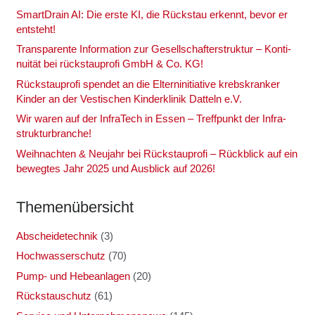
Smart­Drain AI: Die ers­te KI, die Rück­stau erkennt, bevor er
ent­steht!
Trans­pa­ren­te Infor­ma­ti­on zur Gesell­schaf­ter­struk­tur – Kon­ti­
nui­tät bei rück­stau­pro­fi GmbH & Co. KG!
Rück­stau­pro­fi spen­det an die Eltern­in­itia­ti­ve krebs­kran­ker
Kin­der an der Ves­ti­schen Kin­der­kli­nik Dat­teln e.V.
Wir waren auf der Infra­Tech in Essen – Treff­punkt der Infra­
struk­tur­bran­che!
Weih­nach­ten & Neu­jahr bei Rück­stau­pro­fi – Rück­blick auf ein
beweg­tes Jahr 2025 und Aus­blick auf 2026!
The­men­über­sicht
Abscheidetechnik
(3)
Hochwasserschutz
(70)
Pump- und Hebeanlagen
(20)
Rückstauschutz
(61)