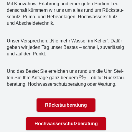
Mit Know-how, Erfah­rung und einer guten Por­ti­on Lei­
den­schaft küm­mern wir uns um alles rund um Rückstau­
schutz, Pump- und Hebe­an­la­gen, Hoch­was­ser­schutz
und Abschei­de­tech­nik.
Unser Ver­spre­chen: „Nie mehr Was­ser im Kel­ler“. Dafür
geben wir jeden Tag unser Bes­tes – schnell, zuver­läs­sig
und auf den Punkt.
Und das Bes­te: Sie errei­chen uns rund um die Uhr. Stel­
24
len Sie Ihre Anfra­ge ganz bequem
⁄
– ob für Rück­stau­
7
be­ra­tung, Hoch­was­ser­schutz­be­ra­tung oder War­tung.
Rückstauberatung
Hochwasserschutzberatung