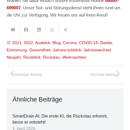
Wäh­len Sie dafür ein­fach unse­re kos­ten­lo­se Hot­line
08000–
699007
. Unser Not- und Stö­rungs­dienst steht Ihnen rund um
die Uhr zur Ver­fü­gung. Wir freu­en uns auf Ihren Anruf!
bookmark_border
2021
,
2022
,
Ausblick
,
Blog
,
Corona
,
COVID-19
,
Danke
,
Erinnerung
,
Gesundheit
,
Jahresrückblick
,
Jahreswechsel
,
Neujahr
,
Rückblick
,
Rückstau
,
Weihnachten
Vorheriger Beitrag
Nächster Beitrag
Ähn­li­che Bei­trä­ge
Smart­Drain AI: Die ers­te KI, die Rück­stau erkennt,
bevor er ent­steht!
1. April 2026