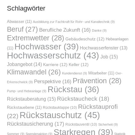
Schlag­wör­ter
Abwasser
(11)
Ausbildung zur Fachkraft für Rohr- und Kanaltechnik
(9)
Beruf
(27)
Berufliche Zukunft
(16)
Danke
(9)
Extremwetter
(28)
Gebäudeschutz
(12)
Hebeanlagen
Hochwasser
(39)
Hochwasserfenster
(13)
(11)
Hochwasserschutz
(43)
Job
(15)
Jobangebot
(14)
Karriere
(12)
Keller
(12)
Klimawandel
(26)
Mitarbeiter
(11)
Kundendienst
(9)
Oer-
Prävention
(28)
Perspektive
(16)
Erkenschwick
(9)
Rückstau
(36)
Pump- und Hebeanlage
(9)
Rückstaucheck
(18)
Rückstauberatung
(15)
Rückstauprofi
Rückstauebene
(11)
Rückstauklappe
(10)
Rückstauschutz
(45)
(22)
Rückstausicherung
(17)
Rückstauventil
(10)
Sicherheit
(9)
Starkregen
(39)
Sommer
(9)
Spendenaktion
(9)
Statistik