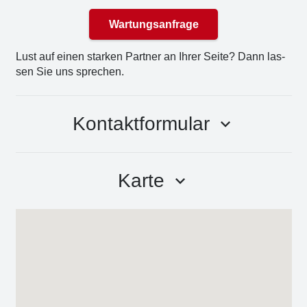
Wartungsanfrage
Lust auf einen star­ken Part­ner an Ihrer Sei­te? Dann las­
sen Sie uns spre­chen.
Kontaktformular
keyboard_arrow_down
Karte
keyboard_arrow_down