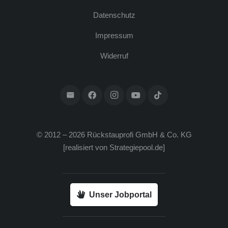
Daten­schutz
Impres­sum
Wider­ruf
© 2012 – 2026 Rück­stau­pro­fi GmbH & Co. KG
[rea­li­siert von
Strategiepool.de
]
Unser Jobportal