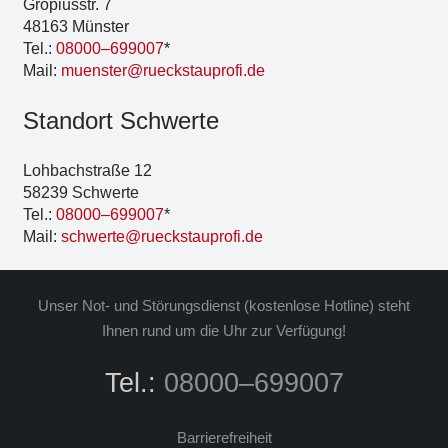
Gro­pi­us­str. 7
48163 Müns­ter
Tel.:
08000–699007
*
Mail:
muenster@rueckstauprofi.de
Stand­ort Schwer­te
Loh­bach­stra­ße 12
58239 Schwer­te
Tel.:
08000–699007
*
Mail:
schwerte@rueckstauprofi.de
Unser Not- und Stö­rungs­dienst (kos­ten­lo­se Hot­line) steht
Ihnen rund um die Uhr zur Ver­fü­gung!
Tel.:
08000–699007
Bar­rie­re­frei­heit