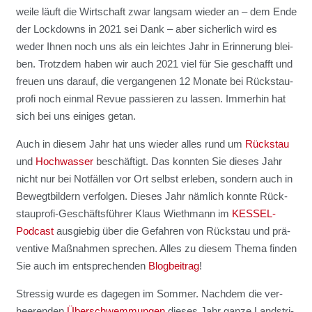
wei­le läuft die Wirt­schaft zwar lang­sam wie­der an – dem Ende
der Lock­downs in 2021 sei Dank – aber sicher­lich wird es
weder Ihnen noch uns als ein leich­tes Jahr in Erin­ne­rung blei­
ben. Trotz­dem haben wir auch 2021 viel für Sie geschafft und
freu­en uns dar­auf, die ver­gan­ge­nen 12 Mona­te bei Rück­stau­
pro­fi noch ein­mal Revue pas­sie­ren zu las­sen. Immer­hin hat
sich bei uns eini­ges getan.
Auch in die­sem Jahr hat uns wie­der alles rund um
Rück­stau
und
Hoch­was­ser
beschäf­tigt. Das konn­ten Sie die­ses Jahr
nicht nur bei Not­fäl­len vor Ort selbst erle­ben, son­dern auch in
Bewegt­bil­dern ver­fol­gen. Die­ses Jahr näm­lich konn­te Rück­
stau­pro­fi-Geschäfts­füh­rer Klaus Wieth­mann im
KES­SEL-
Pod­cast
aus­gie­big über die Gefah­ren von Rück­stau und prä­
ven­ti­ve Maß­nah­men spre­chen. Alles zu die­sem The­ma fin­den
Sie auch im ent­spre­chen­den
Blog­bei­trag
!
Stres­sig wur­de es dage­gen im Som­mer. Nach­dem die ver­
hee­ren­den
Über­schwem­mun­gen
die­ses Jahr gan­ze Land­stri­