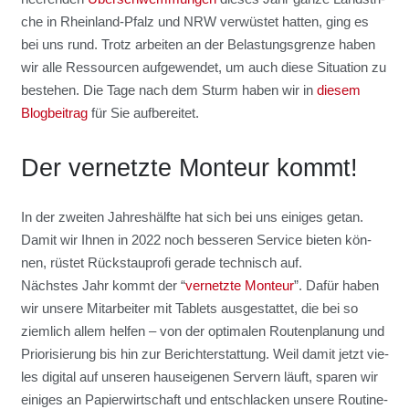
che in Rhein­land-Pfalz und NRW ver­wüs­tet hat­ten, ging es
bei uns rund. Trotz arbei­ten an der Belas­tungs­gren­ze haben
wir alle Res­sour­cen auf­ge­wen­det, um auch die­se Situa­ti­on zu
bestehen. Die Tage nach dem Sturm haben wir in
die­sem
Blog­bei­trag
für Sie auf­be­rei­tet.
Der ver­netz­te Mon­teur kommt!
In der zwei­ten Jah­res­hälf­te hat sich bei uns eini­ges getan.
Damit wir Ihnen in 2022 noch bes­se­ren Ser­vice bie­ten kön­
nen, rüs­tet Rück­stau­pro­fi gera­de tech­nisch auf.
Nächs­tes Jahr kommt der “
ver­netz­te Mon­teur
”. Dafür haben
wir unse­re Mit­ar­bei­ter mit Tablets aus­ge­stat­tet, die bei so
ziem­lich allem hel­fen – von der opti­ma­len Rou­ten­pla­nung und
Prio­ri­sie­rung bis hin zur Bericht­erstat­tung. Weil damit jetzt vie­
les digi­tal auf unse­ren haus­ei­ge­nen Ser­vern läuft, spa­ren wir
eini­ges an Papier­wirt­schaft und ent­schla­cken unse­re Rou­ti­ne­