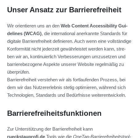
Unser Ansatz zur Bar­rie­re­frei­heit
Wir ori­en­tie­ren uns an den
Web Con­tent Acces­si­bi­li­ty Gui­
de­lines (WCAG)
, die inter­na­tio­nal aner­kann­te Stan­dards für
digi­ta­le Bar­rie­re­frei­heit defi­nie­ren. Auch wenn eine voll­stän­di­ge
Kon­for­mi­tät nicht jeder­zeit gewähr­leis­tet wer­den kann, stre­
ben wir an, kon­ti­nu­ier­lich Ver­bes­se­run­gen umzu­set­zen und
bar­rie­re­be­zo­ge­ne Aspek­te unse­rer Web­site regel­mä­ßig zu
über­prü­fen.
Bar­rie­re­frei­heit ver­ste­hen wir als fort­lau­fen­den Pro­zess, bei
dem wir das Nut­zer­er­leb­nis ste­tig opti­mie­ren, wäh­rend sich
Tech­no­lo­gien, Stan­dards und Bedürf­nis­se wei­ter­ent­wi­ckeln.
Bar­rie­re­frei­heits­funk­tio­nen
Zur Unter­stüt­zung der Bar­rie­re­frei­heit kann
rueckstauprofi.de
Tools wie die
OneTap-Bar­rie­re­frei­heits­tool­