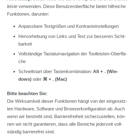
leis­te
ver­wen­den. Die­se Benut­zer­ober­flä­che bie­tet hilf­rei­che
Funk­tio­nen, dar­un­ter:
Anpass­ba­re Text­grö­ßen und Kon­trast­ein­stel­lun­gen
Her­vor­he­bung von Links und Text zur bes­se­ren Sicht­
bar­keit
Voll­stän­di­ge Tas­ta­tur­na­vi­ga­ti­on der Tool­leis­ten-Ober­flä­
che
Schnell­start über Tas­ten­kom­bi­na­ti­on:
Alt + . (Win­
dows)
oder
⌘ + . (Mac)
Bit­te beach­ten Sie:
Die Wirk­sam­keit die­ser Funk­tio­nen hängt von der ein­ge­setz­
ten Hard­ware, Soft­ware und Brow­ser­kon­fi­gu­ra­ti­on ab. Auch
wenn wir bestrebt sind, Bar­rie­re­frei­heit sicher­zu­stel­len, kön­
nen wir nicht garan­tie­ren, dass alle Berei­che jeder­zeit voll­
stän­dig bar­rie­re­frei sind.