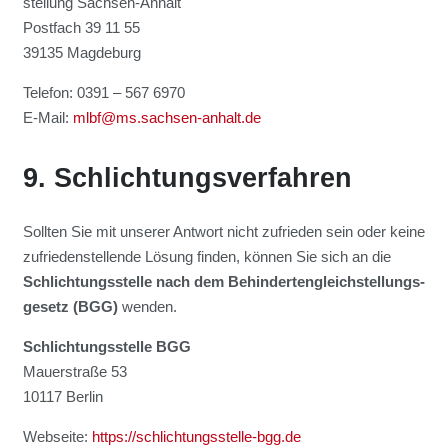
stel­lung Sach­sen-Anhalt
Post­fach 39 11 55
39135 Mag­de­burg
Tele­fon: 0391 – 567 6970
E‑Mail:
mlbf@ms.sachsen-anhalt.de
9. Schlich­tungs­ver­fah­ren
Soll­ten Sie mit unse­rer Ant­wort nicht zufrie­den sein oder kei­ne
zufrie­den­stel­len­de Lösung fin­den, kön­nen Sie sich an die
Schlich­tungs­stel­le nach dem Behin­der­ten­gleich­stel­lungs­
ge­setz (BGG)
wen­den.
Schlich­tungs­stel­le BGG
Mau­er­stra­ße 53
10117 Ber­lin
Web­sei­te:
https://schlichtungsstelle-bgg.de