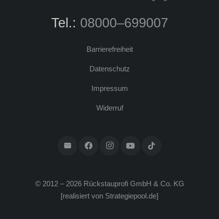
Tel.:
08000–699007
Bar­rie­re­frei­heit
Daten­schutz
Impres­sum
Wider­ruf
© 2012 – 2026 Rück­stau­pro­fi GmbH & Co. KG
[rea­li­siert von
Strategiepool.de
]