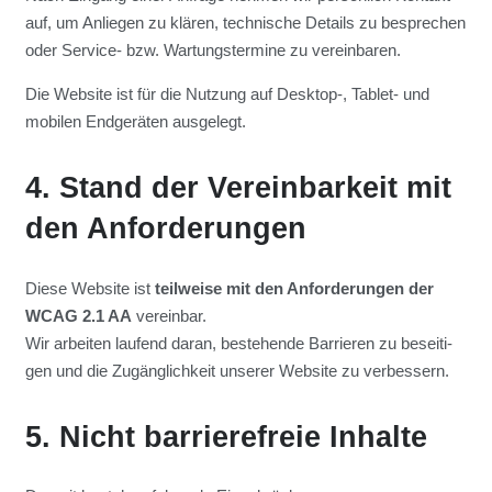
auf, um Anlie­gen zu klä­ren, tech­ni­sche Details zu bespre­chen
oder Ser­vice- bzw. War­tungs­ter­mi­ne zu ver­ein­ba­ren.
Die Web­site ist für die Nut­zung auf Desktop‑, Tablet- und
mobi­len End­ge­rä­ten aus­ge­legt.
4. Stand der Ver­ein­bar­keit mit
den Anfor­de­run­gen
Die­se Web­site ist
teil­wei­se mit den Anfor­de­run­gen der
WCAG 2.1 AA
ver­ein­bar.
Wir arbei­ten lau­fend dar­an, bestehen­de Bar­rie­ren zu besei­ti­
gen und die Zugäng­lich­keit unse­rer Web­site zu ver­bes­sern.
5. Nicht bar­rie­re­freie Inhal­te