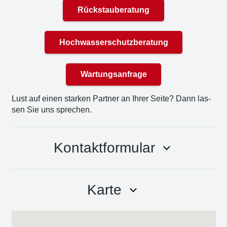
Rückstauberatung
Hochwasserschutzberatung
Wartungsanfrage
Lust auf einen star­ken Part­ner an Ihrer Sei­te? Dann las­
sen Sie uns spre­chen.
Kontaktformular
keyboard_arrow_down
Karte
keyboard_arrow_down