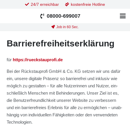
24/7 erreichbar
kostenfreie Hotline
08000-699007
Job in 60 Sec.
Bar­rie­re­frei­heits­er­klä­rung
für
https://rueckstauprofi.de
Bei der Rück­stau­pro­fi GmbH & Co. KG set­zen wir uns dafür
ein, unse­re digi­ta­le Prä­senz so bar­rie­re­frei und inklu­siv wie
mög­lich zu gestal­ten – für alle Nut­ze­rin­nen und Nut­zer, ein­
schließ­lich Men­schen mit Behin­de­run­gen. Unser Ziel ist es,
die Benut­zer­freund­lich­keit unse­rer Web­site zu ver­bes­sern
und ein bar­rie­re­frei­es Erleb­nis für alle zu ermög­li­chen – unab­
hän­gig von indi­vi­du­el­len Fähig­kei­ten oder den ver­wen­de­ten
Tech­no­lo­gien.