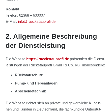
Kon­takt
Tele­fon: 02368 – 699007
E‑Mail:
info@rueckstauprofi.de
2. All­ge­mei­ne Beschrei­bung
der Dienst­leis­tung
Die Web­site
https://rueckstauprofi.de
prä­sen­tiert die Dienst­
leis­tun­gen der Rück­stau­pro­fi GmbH & Co. KG, ins­be­son­de­re:
Rückstau­schutz
Pump- und Hebe­an­la­gen
Abschei­de­tech­nik
Die Web­site rich­tet sich an pri­va­te und gewerb­li­che Kun­din­
nen und Kun­den in Deutsch­land, die fach­kun­di­ge Unter­stüt­