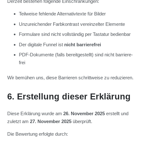
Der­zeit bestehen fol­gen­de Ein­schrän­kun­gen:
Teil­wei­se feh­len­de Alter­na­tiv­tex­te für Bil­der
Unzu­rei­chen­der Farb­kon­trast ver­ein­zel­ter Ele­men­te
For­mu­la­re sind nicht voll­stän­dig per Tas­ta­tur bedien­bar
Der digi­ta­le Fun­nel ist
nicht bar­rie­re­frei
PDF-Doku­men­te (falls bereit­ge­stellt) sind nicht bar­rie­re­
frei
Wir bemü­hen uns, die­se Bar­rie­ren schritt­wei­se zu redu­zie­ren.
6. Erstel­lung die­ser Erklä­rung
Die­se Erklä­rung wur­de am
26. Novem­ber 2025
erstellt und
zuletzt am
27. Novem­ber 2025
über­prüft.
Die Bewer­tung erfolg­te durch: