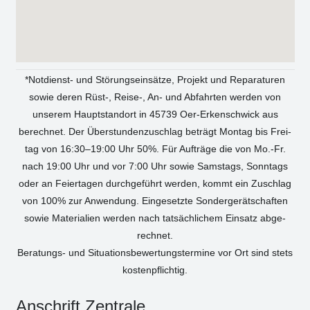
*Not­dienst- und Stö­rungs­ein­sät­ze, Pro­jekt und Repa­ra­tu­ren
sowie deren Rüst‑, Reise‑, An- und Abfahr­ten wer­den von
unse­rem Haupt­stand­ort in 45739 Oer-Erken­sch­wick aus
berech­net. Der Über­stun­den­zu­schlag beträgt Mon­tag bis Frei­
tag von 16:30–19:00 Uhr 50%. Für Auf­trä­ge die von Mo.-Fr.
nach 19:00 Uhr und vor 7:00 Uhr sowie Sams­tags, Sonn­tags
oder an Fei­er­ta­gen durch­ge­führt wer­den, kommt ein Zuschlag
von 100% zur Anwen­dung. Ein­ge­setz­te Son­der­ge­rät­schaf­ten
sowie Mate­ria­li­en wer­den nach tat­säch­li­chem Ein­satz abge­
rech­net.
Bera­tungs- und Situa­ti­ons­be­wer­tungs­ter­mi­ne vor Ort sind stets
kos­ten­pflich­tig.
Anschrift Zen­tra­le