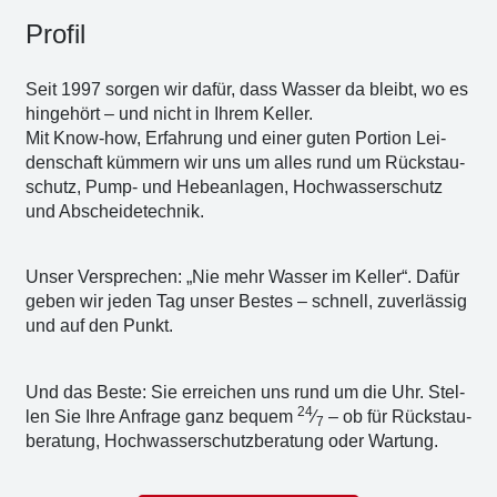
Pro­fil
Seit 1997 sor­gen wir dafür, dass Was­ser da bleibt, wo es
hin­ge­hört – und nicht in Ihrem Kel­ler.
Mit Know-how, Erfah­rung und einer guten Por­ti­on Lei­
den­schaft küm­mern wir uns um alles rund um Rückstau­
schutz, Pump- und Hebe­an­la­gen, Hoch­was­ser­schutz
und Abschei­de­tech­nik.
Unser Ver­spre­chen: „Nie mehr Was­ser im Kel­ler“. Dafür
geben wir jeden Tag unser Bes­tes – schnell, zuver­läs­sig
und auf den Punkt.
Und das Bes­te: Sie errei­chen uns rund um die Uhr. Stel­
24
len Sie Ihre Anfra­ge ganz bequem
⁄
– ob für Rück­stau­
7
be­ra­tung, Hoch­was­ser­schutz­be­ra­tung oder War­tung.