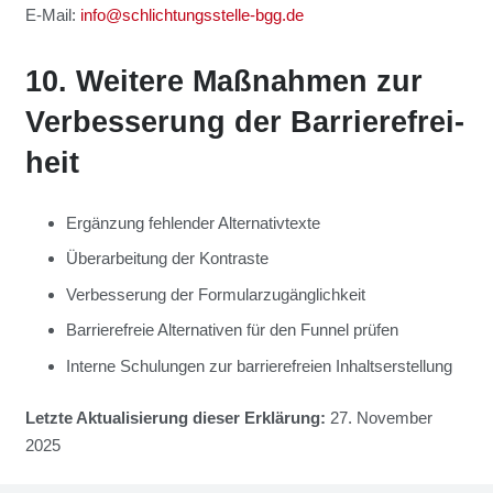
E‑Mail:
info@schlichtungsstelle-bgg.de
10. Wei­te­re Maß­nah­men zur
Ver­bes­se­rung der Bar­rie­re­frei­
heit
Ergän­zung feh­len­der Alter­na­tiv­tex­te
Über­ar­bei­tung der Kon­tras­te
Ver­bes­se­rung der For­mu­lar­zu­gäng­lich­keit
Bar­rie­re­freie Alter­na­ti­ven für den Fun­nel prü­fen
Inter­ne Schu­lun­gen zur bar­rie­re­frei­en Inhalts­er­stel­lung
Letz­te Aktua­li­sie­rung die­ser Erklä­rung:
27. Novem­ber
2025