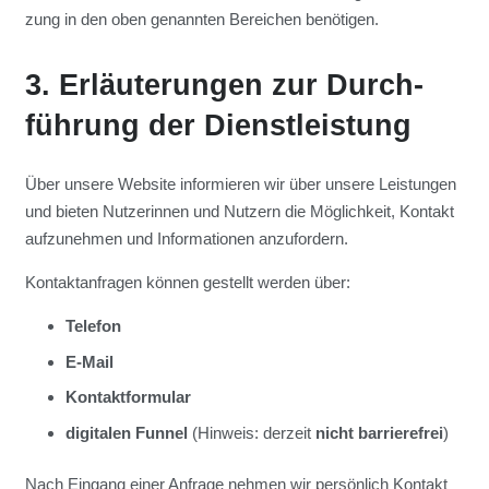
zung in den oben genann­ten Berei­chen benö­ti­gen.
3. Erläu­te­run­gen zur Durch­
füh­rung der Dienst­leis­tung
Über unse­re Web­site infor­mie­ren wir über unse­re Leis­tun­gen
und bie­ten Nut­ze­rin­nen und Nut­zern die Mög­lich­keit, Kon­takt
auf­zu­neh­men und Infor­ma­tio­nen anzu­for­dern.
Kon­takt­an­fra­gen kön­nen gestellt wer­den über:
Tele­fon
E‑Mail
Kon­takt­for­mu­lar
digi­ta­len Fun­nel
(Hin­weis: der­zeit
nicht bar­rie­re­frei
)
Nach Ein­gang einer Anfra­ge neh­men wir per­sön­lich Kon­takt