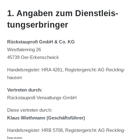
1. Anga­ben zum Dienst­leis­
tungs­er­brin­ger
Rück­stau­pro­fi GmbH & Co. KG
West­fa­len­ring 26
45739 Oer-Erken­sch­wick
Han­dels­re­gis­ter: HRA 4261, Regis­ter­ge­richt: AG Reck­ling­
hau­sen
Ver­tre­ten durch:
Rück­stau­pro­fi Ver­wal­tungs-GmbH
Die­se ver­tre­ten durch:
Klaus Wieth­mann (Geschäfts­füh­rer)
Han­dels­re­gis­ter: HRB 5708, Regis­ter­ge­richt: AG Reck­ling­
hau­sen