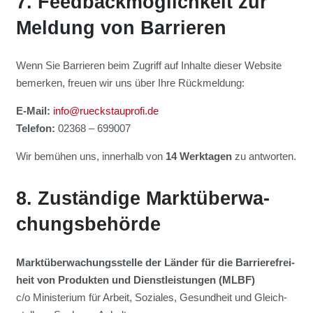
7. Feed­back­mög­lich­keit zur
Mel­dung von Bar­rie­ren
Wenn Sie Bar­rie­ren beim Zugriff auf Inhal­te die­ser Web­site
bemer­ken, freu­en wir uns über Ihre Rück­mel­dung:
E‑Mail:
info@rueckstauprofi.de
Tele­fon:
02368 – 699007
Wir bemü­hen uns, inner­halb von
14 Werk­ta­gen
zu ant­wor­ten.
8. Zustän­di­ge Markt­über­wa­
chungs­be­hör­de
Markt­über­wa­chungs­stel­le der Län­der für die Bar­rie­re­frei­
heit von Pro­duk­ten und Dienst­leis­tun­gen (MLBF)
c/o Minis­te­ri­um für Arbeit, Sozia­les, Gesund­heit und Gleich­