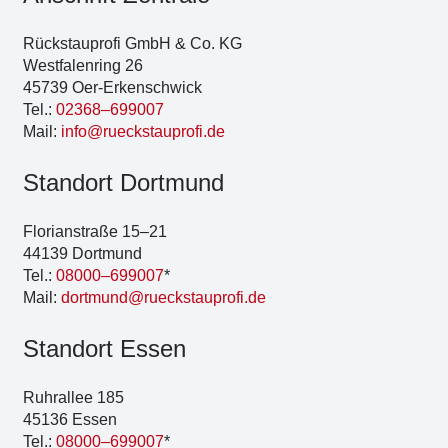
Rück­stau­pro­fi GmbH & Co. KG
West­fa­len­ring 26
45739 Oer-Erken­sch­wick
Tel.:
02368–699007
Mail:
info@rueckstauprofi.de
Stand­ort Dort­mund
Flo­ri­an­stra­ße 15–21
44139 Dort­mund
Tel.:
08000–699007
*
Mail:
dortmund@rueckstauprofi.de
Stand­ort Essen
Ruhr­al­lee 185
45136 Essen
Tel.:
08000–699007
*