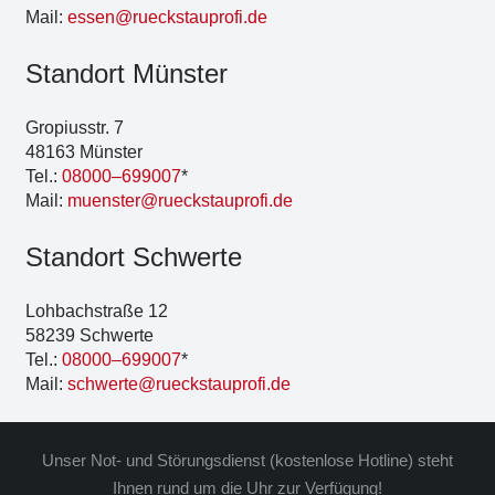
Mail:
essen@rueckstauprofi.de
Stand­ort Müns­ter
Gro­pi­us­str. 7
48163 Müns­ter
Tel.:
08000–699007
*
Mail:
muenster@rueckstauprofi.de
Stand­ort Schwer­te
Loh­bach­stra­ße 12
58239 Schwer­te
Tel.:
08000–699007
*
Mail:
schwerte@rueckstauprofi.de
Unser Not- und Stö­rungs­dienst (kos­ten­lo­se Hot­line) steht
Ihnen rund um die Uhr zur Ver­fü­gung!