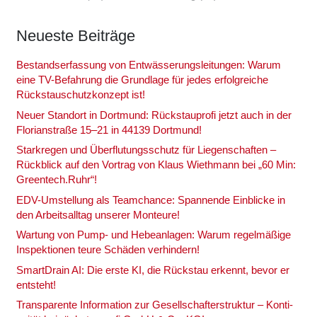
Neu­es­te Bei­trä­ge
Bestands­er­fas­sung von Ent­wäs­se­rungs­lei­tun­gen: War­um
eine TV-Befah­rung die Grund­la­ge für jedes erfolg­rei­che
Rückstau­schutz­kon­zept ist!
Neu­er Stand­ort in Dort­mund: Rück­stau­pro­fi jetzt auch in der
Flo­ri­an­stra­ße 15–21 in 44139 Dort­mund!
Stark­re­gen und Über­flu­tungs­schutz für Lie­gen­schaf­ten –
Rück­blick auf den Vor­trag von Klaus Wieth­mann bei „60 Min:
Greentech.Ruhr“!
EDV-Umstel­lung als Team­chan­ce: Span­nen­de Ein­bli­cke in
den Arbeits­all­tag unse­rer Mon­teu­re!
War­tung von Pump- und Hebe­an­la­gen: War­um regel­mä­ßi­ge
Inspek­tio­nen teu­re Schä­den ver­hin­dern!
Smart­Drain AI: Die ers­te KI, die Rück­stau erkennt, bevor er
ent­steht!
Trans­pa­ren­te Infor­ma­ti­on zur Gesell­schaf­ter­struk­tur – Kon­ti­