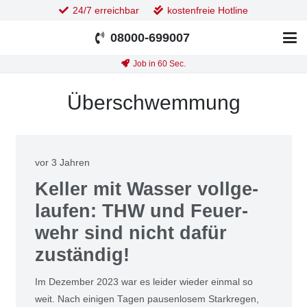
24/7 erreichbar
kostenfreie Hotline
08000-699007
Job in 60 Sec.
Überschwemmung
vor 3 Jahren
Kel­ler mit Was­ser voll­ge­
lau­fen: THW und Feu­er­
wehr sind nicht dafür
zustän­dig!
Im Dezem­ber 2023 war es lei­der wie­der ein­mal so
weit. Nach eini­gen Tagen pau­sen­lo­sem Stark­re­gen,