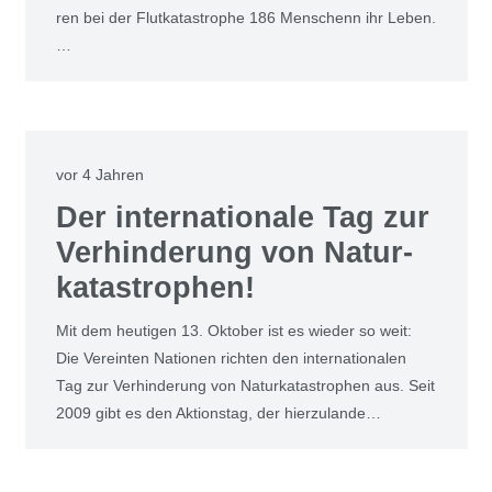
ren bei der Flut­ka­ta­stro­phe 186 Men­schenn ihr Leben.
…
vor 4 Jahren
Der inter­na­tio­na­le Tag zur
Ver­hin­de­rung von Natur­
ka­ta­stro­phen!
Mit dem heu­ti­gen 13. Okto­ber ist es wie­der so weit:
Die Ver­ein­ten Natio­nen rich­ten den inter­na­tio­na­len
Tag zur Ver­hin­de­rung von Natur­ka­ta­stro­phen aus. Seit
2009 gibt es den Akti­ons­tag, der hier­zu­lan­de…