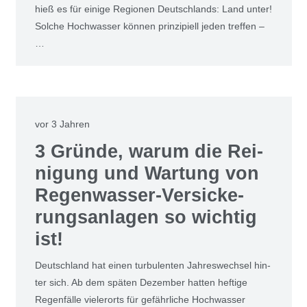
hieß es für eini­ge Regio­nen Deutsch­lands: Land unter!
Sol­che Hoch­was­ser kön­nen prin­zi­pi­ell jeden tref­fen –
…
vor 3 Jahren
3 Grün­de, war­um die Rei­
ni­gung und War­tung von
Regen­was­ser-Ver­si­cke­
rungs­an­la­gen so wich­tig
ist!
Deutsch­land hat einen tur­bu­len­ten Jah­res­wech­sel hin­
ter sich. Ab dem spä­ten Dezem­ber hat­ten hef­ti­ge
Regen­fäl­le vie­ler­orts für gefähr­li­che Hoch­was­ser