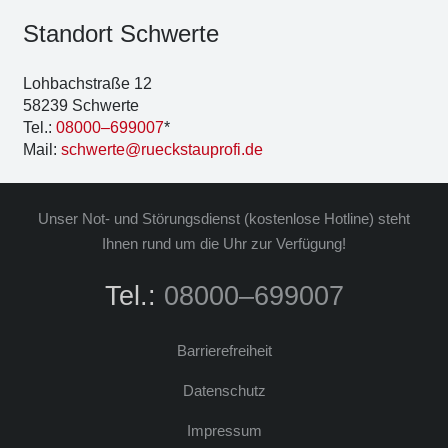
Stand­ort Schwer­te
Loh­bach­stra­ße 12
58239 Schwer­te
Tel.:
08000–699007
*
Mail:
schwerte@rueckstauprofi.de
Unser Not- und Stö­rungs­dienst (kos­ten­lo­se Hot­line) steht
Ihnen rund um die Uhr zur Ver­fü­gung!
Tel.:
08000–699007
Bar­rie­re­frei­heit
Daten­schutz
Impres­sum