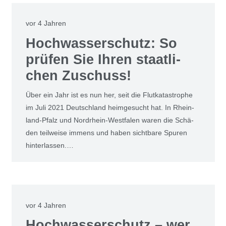
vor 4 Jahren
Hoch­was­ser­schutz: So
prü­fen Sie Ihren staat­li­
chen Zuschuss!
Über ein Jahr ist es nun her, seit die Flut­ka­ta­stro­phe
im Juli 2021 Deutsch­land heim­ge­sucht hat. In Rhein­
land-Pfalz und Nord­rhein-West­fa­len waren die Schä­
den teil­wei­se immens und haben sicht­ba­re Spu­ren
hin­ter­las­sen.…
vor 4 Jahren
Hoch­was­ser­schutz – wer