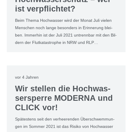
ist ver­pflich­tet?
Beim The­ma Hoch­was­ser wird der Monat Juli vie­len
Men­schen noch lan­ge beson­ders in Erin­ne­rung blei­
ben. Immer­hin ist der Juli 2021 untrenn­bar mit den Bil­
dern der Flut­ka­ta­stro­phe in NRW und RLP…
vor 4 Jahren
Wir stel­len die Hoch­was­
ser­sper­re MODER­NA und
CLICK vor!
Spä­tes­tens seit den ver­hee­ren­den Über­schwem­mun­
gen im Som­mer 2021 ist das Risi­ko von Hoch­was­ser