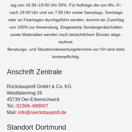
tag von 16:30–19:00 Uhr 50%. Für Auf­trä­ge die von Mo.-Fr.
nach 19:00 Uhr und vor 7:00 Uhr sowie Sams­tags, Sonn­tags
oder an Fei­er­ta­gen durch­ge­führt wer­den, kommt ein Zuschlag
von 100% zur Anwen­dung. Ein­ge­setz­te Son­der­ge­rät­schaf­ten
sowie Mate­ria­li­en wer­den nach tat­säch­li­chem Ein­satz abge­
rech­net.
Bera­tungs- und Situa­ti­ons­be­wer­tungs­ter­mi­ne vor Ort sind stets
kos­ten­pflich­tig.
Anschrift Zen­tra­le
Rück­stau­pro­fi GmbH & Co. KG
West­fa­len­ring 26
45739 Oer-Erken­sch­wick
Tel.:
02368–699007
Mail:
info@rueckstauprofi.de
Stand­ort Dort­mund