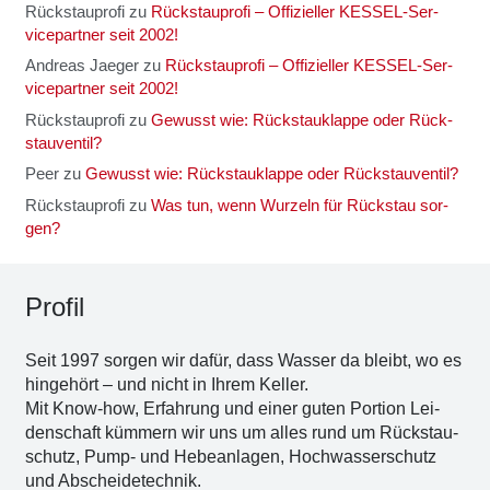
Rückstauprofi
zu
Rück­stau­pro­fi – Offi­zi­el­ler KES­SEL-Ser­
vice­part­ner seit 2002!
Andreas Jaeger
zu
Rück­stau­pro­fi – Offi­zi­el­ler KES­SEL-Ser­
vice­part­ner seit 2002!
Rückstauprofi
zu
Gewusst wie: Rück­stau­klap­pe oder Rück­
stau­ven­til?
Peer
zu
Gewusst wie: Rück­stau­klap­pe oder Rück­stau­ven­til?
Rückstauprofi
zu
Was tun, wenn Wur­zeln für Rück­stau sor­
gen?
Pro­fil
Seit 1997 sor­gen wir dafür, dass Was­ser da bleibt, wo es
hin­ge­hört – und nicht in Ihrem Kel­ler.
Mit Know-how, Erfah­rung und einer guten Por­ti­on Lei­
den­schaft küm­mern wir uns um alles rund um Rückstau­
schutz, Pump- und Hebe­an­la­gen, Hoch­was­ser­schutz
und Abschei­de­tech­nik.