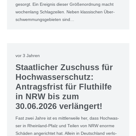
gesorgt. Ein Ereig­nis die­ser Grö­ßen­ord­nung macht
wochen­lang Schlag­zei­len. Neben klas­si­schen Über­
schwem­mungs­ge­bie­ten sind…
vor 3 Jahren
Staat­li­cher Zuschuss für
Hoch­was­ser­schutz:
Antrags­frist für Flut­hil­fe
in NRW bis zum
30.06.2026 ver­län­gert!
Fast zwei Jah­re ist es mitt­ler­wei­le her, dass Hoch­was­
ser in Rhein­land-Pfalz und Tei­len von NRW enor­me
Schä­den ange­rich­tet hat. Allein in Deutsch­land ver­lo­