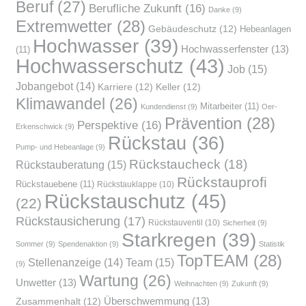
Beruf
(27)
Berufliche Zukunft
(16)
Danke
(9)
Extremwetter
(28)
Gebäudeschutz
(12)
Hebeanlagen
Hochwasser
(39)
Hochwasserfenster
(13)
(11)
Hochwasserschutz
(43)
Job
(15)
Jobangebot
(14)
Karriere
(12)
Keller
(12)
Klimawandel
(26)
Mitarbeiter
(11)
Kundendienst
(9)
Oer-
Prävention
(28)
Perspektive
(16)
Erkenschwick
(9)
Rückstau
(36)
Pump- und Hebeanlage
(9)
Rückstaucheck
(18)
Rückstauberatung
(15)
Rückstauprofi
Rückstauebene
(11)
Rückstauklappe
(10)
Rückstauschutz
(45)
(22)
Rückstausicherung
(17)
Rückstauventil
(10)
Sicherheit
(9)
Starkregen
(39)
Sommer
(9)
Spendenaktion
(9)
Statistik
TopTEAM
(28)
Team
(15)
Stellenanzeige
(14)
(9)
Wartung
(26)
Unwetter
(13)
Weihnachten
(9)
Zukunft
(9)
Überschwemmung
(13)
Zusammenhalt
(12)