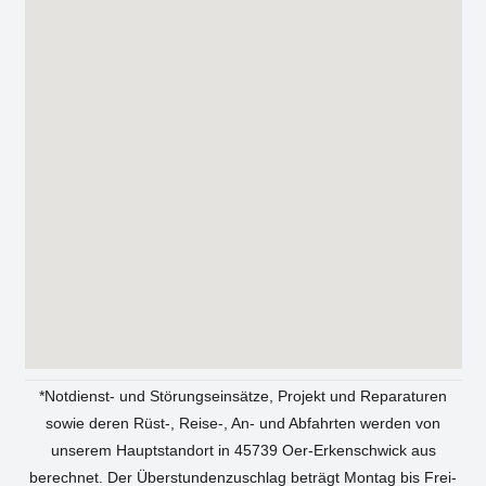
*Not­dienst- und Stö­rungs­ein­sät­ze, Pro­jekt und Repa­ra­tu­ren
sowie deren Rüst‑, Reise‑, An- und Abfahr­ten wer­den von
unse­rem Haupt­stand­ort in 45739 Oer-Erken­sch­wick aus
berech­net. Der Über­stun­den­zu­schlag beträgt Mon­tag bis Frei­