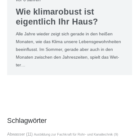
Wie kli­ma­ro­bust ist
eigent­lich Ihr Haus?
Alle Jah­re wie­der zeigt sich gera­de in den hei­ßen
Mona­ten, wie das Kli­ma unse­re Lebens­ge­wohn­hei­ten
beein­flusst. Im Som­mer, gera­de aber auch in den
Mona­ten zwi­schen den Jah­res­zei­ten, spielt das Wet­
ter…
Schlag­wör­ter
Abwasser
(11)
Ausbildung zur Fachkraft für Rohr- und Kanaltechnik
(9)