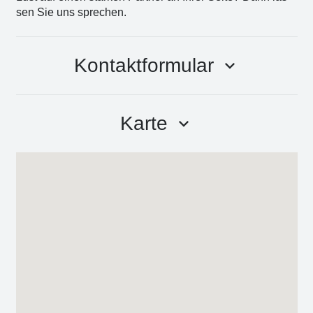
sen Sie uns spre­chen.
Kontaktformular
keyboard_arrow_down
Karte
keyboard_arrow_down