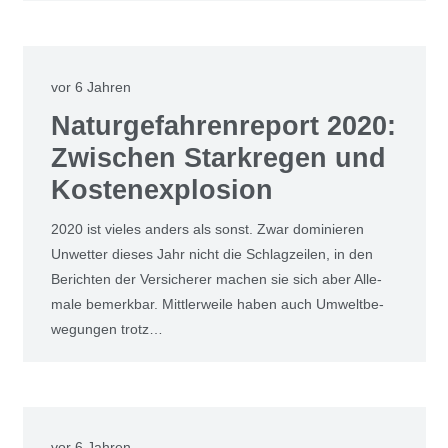
vor 6 Jahren
Natur­ge­fah­ren­re­port 2020:
Zwi­schen Stark­re­gen und
Kos­ten­ex­plo­si­on
2020 ist vie­les anders als sonst. Zwar domi­nie­ren
Unwet­ter die­ses Jahr nicht die Schlag­zei­len, in den
Berich­ten der Ver­si­che­rer machen sie sich aber Alle­
ma­le bemerk­bar. Mitt­ler­wei­le haben auch Umwelt­be­
we­gun­gen trotz…
vor 6 Jahren