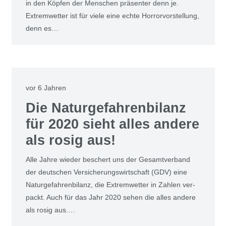
in den Köp­fen der Men­schen prä­sen­ter denn je.
Extrem­wet­ter ist für vie­le eine ech­te Hor­ror­vor­stel­lung,
denn es…
vor 6 Jahren
Die Natur­ge­fah­ren­bi­lanz
für 2020 sieht alles ande­re
als rosig aus!
Alle Jah­re wie­der beschert uns der Gesamt­ver­band
der deut­schen Ver­si­che­rungs­wirt­schaft (GDV) eine
Natur­ge­fah­ren­bi­lanz, die Extrem­wet­ter in Zah­len ver­
packt. Auch für das Jahr 2020 sehen die alles ande­re
als rosig aus.…