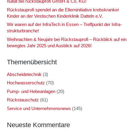
nui­tät bei rück­stau­pro­fi GmbH & Co. KG!
Rück­stau­pro­fi spen­det an die Eltern­in­itia­ti­ve krebs­kran­ker
Kin­der an der Ves­ti­schen Kin­der­kli­nik Dat­teln e.V.
Wir waren auf der Infra­Tech in Essen – Treff­punkt der Infra­
struk­tur­bran­che!
Weih­nach­ten & Neu­jahr bei Rück­stau­pro­fi – Rück­blick auf ein
beweg­tes Jahr 2025 und Aus­blick auf 2026!
The­men­über­sicht
Abscheidetechnik
(3)
Hochwasserschutz
(70)
Pump- und Hebeanlagen
(20)
Rückstauschutz
(61)
Service und Unternehmensnews
(145)
Neu­es­te Kom­men­ta­re