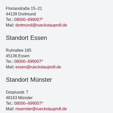
Flo­ri­an­stra­ße 15–21
44139 Dort­mund
Tel.:
08000–699007
*
Mail:
dortmund@rueckstauprofi.de
Stand­ort Essen
Ruhr­al­lee 185
45136 Essen
Tel.:
08000–699007
*
Mail:
essen@rueckstauprofi.de
Stand­ort Müns­ter
Gro­pi­us­str. 7
48163 Müns­ter
Tel.:
08000–699007
*
Mail:
muenster@rueckstauprofi.de