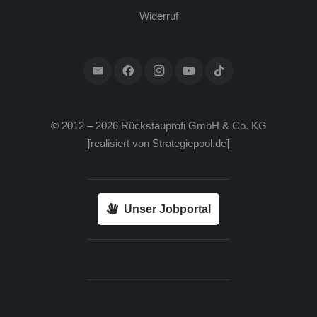
Wider­ruf
© 2012 – 2026 Rück­stau­pro­fi GmbH & Co. KG
[rea­li­siert von
Strategiepool.de
]
Unser Jobportal