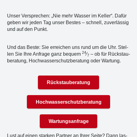
Unser Ver­spre­chen: „Nie mehr Was­ser im Kel­ler“. Dafür
geben wir jeden Tag unser Bes­tes – schnell, zuver­läs­sig
und auf den Punkt.
Und das Bes­te: Sie errei­chen uns rund um die Uhr. Stel­
24
len Sie Ihre Anfra­ge ganz bequem
⁄
– ob für Rück­stau­
7
be­ra­tung, Hoch­was­ser­schutz­be­ra­tung oder War­tung.
Rückstauberatung
Hochwasserschutzberatung
Wartungsanfrage
Lust auf einen star­ken Part­ner an Ihrer Sei­te? Dann las­