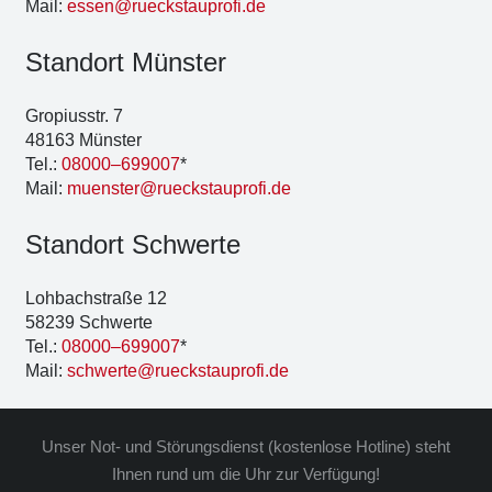
Mail:
essen@rueckstauprofi.de
Stand­ort Müns­ter
Gro­pi­us­str. 7
48163 Müns­ter
Tel.:
08000–699007
*
Mail:
muenster@rueckstauprofi.de
Stand­ort Schwer­te
Loh­bach­stra­ße 12
58239 Schwer­te
Tel.:
08000–699007
*
Mail:
schwerte@rueckstauprofi.de
Unser Not- und Stö­rungs­dienst (kos­ten­lo­se Hot­line) steht
Ihnen rund um die Uhr zur Ver­fü­gung!