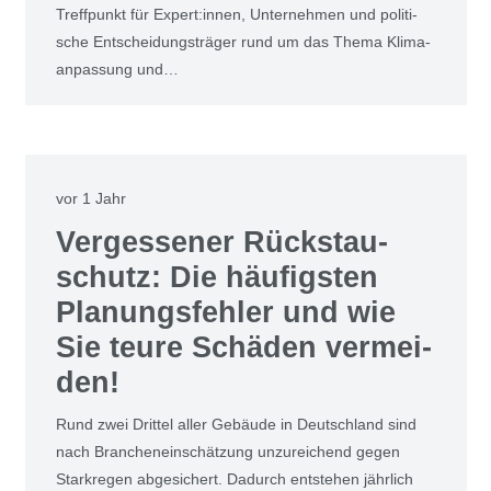
Treff­punkt für Expert:innen, Unter­neh­men und poli­ti­
sche Ent­schei­dungs­trä­ger rund um das The­ma Kli­ma­
an­pas­sung und…
vor 1 Jahr
Ver­ges­se­ner Rückstau­
schutz: Die häu­figs­ten
Pla­nungs­feh­ler und wie
Sie teu­re Schä­den ver­mei­
den!
Rund zwei Drit­tel aller Gebäu­de in Deutsch­land sind
nach Bran­chen­ein­schät­zung unzu­rei­chend gegen
Stark­re­gen abge­si­chert. Dadurch ent­ste­hen jähr­lich