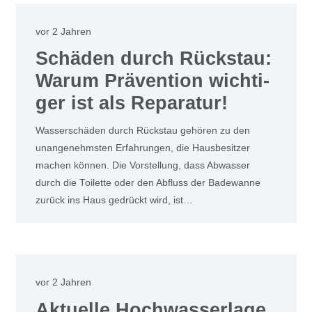
vor 2 Jahren
Schä­den durch Rück­stau:
War­um Prä­ven­ti­on wich­ti­
ger ist als Repa­ra­tur!
Was­ser­schä­den durch Rück­stau gehö­ren zu den
unan­ge­nehms­ten Erfah­run­gen, die Haus­be­sit­zer
machen kön­nen. Die Vor­stel­lung, dass Abwas­ser
durch die Toi­let­te oder den Abfluss der Bade­wan­ne
zurück ins Haus gedrückt wird, ist…
vor 2 Jahren
Aktu­el­le Hoch­was­ser­la­ge