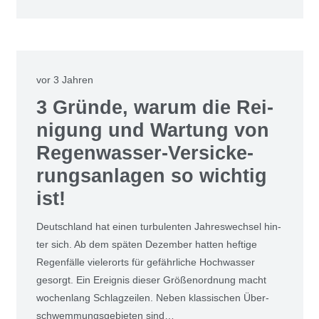
vor 3 Jahren
3 Grün­de, war­um die Rei­
ni­gung und War­tung von
Regen­was­ser-Ver­si­cke­
rungs­an­la­gen so wich­tig
ist!
Deutsch­land hat einen tur­bu­len­ten Jah­res­wech­sel hin­
ter sich. Ab dem spä­ten Dezem­ber hat­ten hef­ti­ge
Regen­fäl­le vie­ler­orts für gefähr­li­che Hoch­was­ser
gesorgt. Ein Ereig­nis die­ser Grö­ßen­ord­nung macht
wochen­lang Schlag­zei­len. Neben klas­si­schen Über­
schwem­mungs­ge­bie­ten sind…