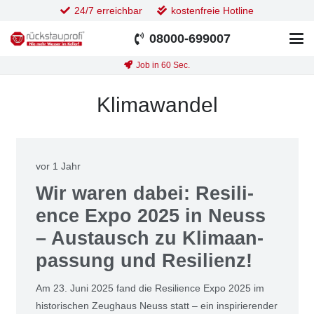
24/7 erreichbar
kostenfreie Hotline
08000-699007
Job in 60 Sec.
Klimawandel
vor 1 Jahr
Wir waren dabei: Resi­li­
ence Expo 2025 in Neuss
– Aus­tausch zu Kli­ma­an­
pas­sung und Resi­li­enz!
Am 23. Juni 2025 fand die Resi­li­ence Expo 2025 im
his­to­ri­schen Zeug­haus Neuss statt – ein inspi­rie­ren­der