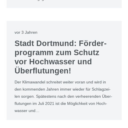
vor 3 Jahren
Stadt Dort­mund: För­der­
pro­gramm zum Schutz
vor Hoch­was­ser und
Über­flu­tun­gen!
Der Kli­ma­wan­del schrei­tet wei­ter vor­an und wird in
den kom­men­den Jah­ren immer wie­der für Schlag­zei­
len sor­gen. Spä­tes­tens nach den ver­hee­ren­den Über­
flu­tun­gen im Juli 2021 ist die Mög­lich­keit von Hoch­
was­ser und…