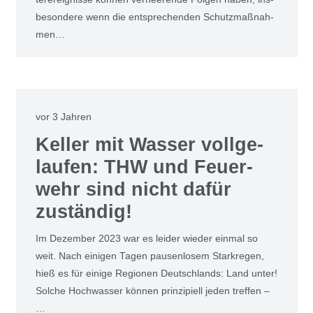
be­son­de­re wenn die ent­spre­chen­den Schutz­maß­nah­
men…
vor 3 Jahren
Kel­ler mit Was­ser voll­ge­
lau­fen: THW und Feu­er­
wehr sind nicht dafür
zustän­dig!
Im Dezem­ber 2023 war es lei­der wie­der ein­mal so
weit. Nach eini­gen Tagen pau­sen­lo­sem Stark­re­gen,
hieß es für eini­ge Regio­nen Deutsch­lands: Land unter!
Sol­che Hoch­was­ser kön­nen prin­zi­pi­ell jeden tref­fen –
…