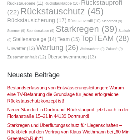
Rückstauprofi
Rückstauebene
(11)
Rückstauklappe
(10)
Rückstauschutz
(45)
(22)
Rückstausicherung
(17)
Rückstauventil
(10)
Sicherheit
(9)
Starkregen
(39)
Sommer
(9)
Spendenaktion
(9)
Statistik
TopTEAM
(28)
Team
(15)
Stellenanzeige
(14)
(9)
Wartung
(26)
Unwetter
(13)
Weihnachten
(9)
Zukunft
(9)
Überschwemmung
(13)
Zusammenhalt
(12)
Neu­es­te Bei­trä­ge
Bestands­er­fas­sung von Ent­wäs­se­rungs­lei­tun­gen: War­um
eine TV-Befah­rung die Grund­la­ge für jedes erfolg­rei­che
Rückstau­schutz­kon­zept ist!
Neu­er Stand­ort in Dort­mund: Rück­stau­pro­fi jetzt auch in der
Flo­ri­an­stra­ße 15–21 in 44139 Dort­mund!
Stark­re­gen und Über­flu­tungs­schutz für Lie­gen­schaf­ten –
Rück­blick auf den Vor­trag von Klaus Wieth­mann bei „60 Min:
Greentech.Ruhr“!