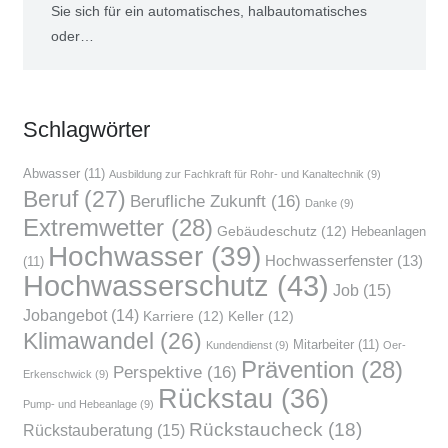
Sie sich für ein automatisches, halbautomatisches
oder…
Schlag­wör­ter
Abwasser
(11)
Ausbildung zur Fachkraft für Rohr- und Kanaltechnik
(9)
Beruf
(27)
Berufliche Zukunft
(16)
Danke
(9)
Extremwetter
(28)
Gebäudeschutz
(12)
Hebeanlagen
Hochwasser
(39)
Hochwasserfenster
(13)
(11)
Hochwasserschutz
(43)
Job
(15)
Jobangebot
(14)
Karriere
(12)
Keller
(12)
Klimawandel
(26)
Mitarbeiter
(11)
Kundendienst
(9)
Oer-
Prävention
(28)
Perspektive
(16)
Erkenschwick
(9)
Rückstau
(36)
Pump- und Hebeanlage
(9)
Rückstaucheck
(18)
Rückstauberatung
(15)