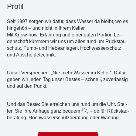
Pro­fil
Seit 1997 sor­gen wir dafür, dass Was­ser da bleibt, wo es
hin­ge­hört – und nicht in Ihrem Kel­ler.
Mit Know-how, Erfah­rung und einer guten Por­ti­on Lei­
den­schaft küm­mern wir uns um alles rund um Rückstau­
schutz, Pump- und Hebe­an­la­gen, Hoch­was­ser­schutz
und Abschei­de­tech­nik.
Unser Ver­spre­chen: „Nie mehr Was­ser im Kel­ler“. Dafür
geben wir jeden Tag unser Bes­tes – schnell, zuver­läs­sig
und auf den Punkt.
Und das Bes­te: Sie errei­chen uns rund um die Uhr. Stel­
24
len Sie Ihre Anfra­ge ganz bequem
⁄
– ob für Rück­stau­
7
be­ra­tung, Hoch­was­ser­schutz­be­ra­tung oder War­tung.