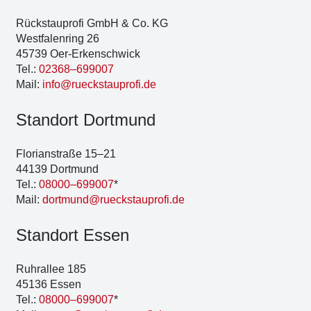
Rück­stau­pro­fi GmbH & Co. KG
West­fa­len­ring 26
45739 Oer-Erken­sch­wick
Tel.:
02368–699007
Mail:
info@rueckstauprofi.de
Stand­ort Dort­mund
Flo­ri­an­stra­ße 15–21
44139 Dort­mund
Tel.:
08000–699007
*
Mail:
dortmund@rueckstauprofi.de
Stand­ort Essen
Ruhr­al­lee 185
45136 Essen
Tel.:
08000–699007
*