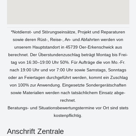
*Not­dienst- und Stö­rungs­ein­sät­ze, Pro­jekt und Repa­ra­tu­ren
sowie deren Rüst‑, Reise‑, An- und Abfahr­ten wer­den von
unse­rem Haupt­stand­ort in 45739 Oer-Erken­sch­wick aus
berech­net. Der Über­stun­den­zu­schlag beträgt Mon­tag bis Frei­
tag von 16:30–19:00 Uhr 50%. Für Auf­trä­ge die von Mo.-Fr.
nach 19:00 Uhr und vor 7:00 Uhr sowie Sams­tags, Sonn­tags
oder an Fei­er­ta­gen durch­ge­führt wer­den, kommt ein Zuschlag
von 100% zur Anwen­dung. Ein­ge­setz­te Son­der­ge­rät­schaf­ten
sowie Mate­ria­li­en wer­den nach tat­säch­li­chem Ein­satz abge­
rech­net.
Bera­tungs- und Situa­ti­ons­be­wer­tungs­ter­mi­ne vor Ort sind stets
kos­ten­pflich­tig.
Anschrift Zen­tra­le