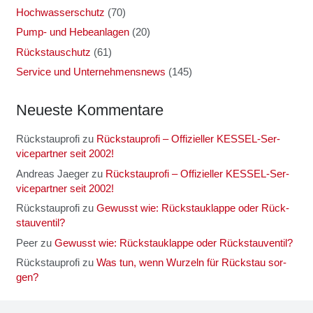
Hochwasserschutz
(70)
Pump- und Hebeanlagen
(20)
Rückstauschutz
(61)
Service und Unternehmensnews
(145)
Neu­es­te Kom­men­ta­re
Rückstauprofi
zu
Rück­stau­pro­fi – Offi­zi­el­ler KES­SEL-Ser­
vice­part­ner seit 2002!
Andreas Jaeger
zu
Rück­stau­pro­fi – Offi­zi­el­ler KES­SEL-Ser­
vice­part­ner seit 2002!
Rückstauprofi
zu
Gewusst wie: Rück­stau­klap­pe oder Rück­
stau­ven­til?
Peer
zu
Gewusst wie: Rück­stau­klap­pe oder Rück­stau­ven­til?
Rückstauprofi
zu
Was tun, wenn Wur­zeln für Rück­stau sor­
gen?