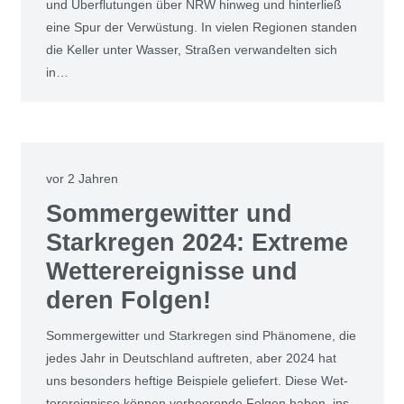
und Über­flu­tun­gen über NRW hin­weg und hin­ter­ließ
eine Spur der Ver­wüs­tung. In vie­len Regio­nen stan­den
die Kel­ler unter Was­ser, Stra­ßen ver­wan­del­ten sich
in…
vor 2 Jahren
Som­mer­ge­wit­ter und
Stark­re­gen 2024: Extre­me
Wet­ter­ereig­nis­se und
deren Fol­gen!
Som­mer­ge­wit­ter und Stark­re­gen sind Phä­no­me­ne, die
jedes Jahr in Deutsch­land auf­tre­ten, aber 2024 hat
uns beson­ders hef­ti­ge Bei­spie­le gelie­fert. Die­se Wet­
ter­ereig­nis­se kön­nen ver­hee­ren­de Fol­gen haben, ins­