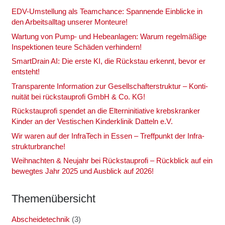
EDV-Umstel­lung als Team­chan­ce: Span­nen­de Ein­bli­cke in
den Arbeits­all­tag unse­rer Mon­teu­re!
War­tung von Pump- und Hebe­an­la­gen: War­um regel­mä­ßi­ge
Inspek­tio­nen teu­re Schä­den ver­hin­dern!
Smart­Drain AI: Die ers­te KI, die Rück­stau erkennt, bevor er
ent­steht!
Trans­pa­ren­te Infor­ma­ti­on zur Gesell­schaf­ter­struk­tur – Kon­ti­
nui­tät bei rück­stau­pro­fi GmbH & Co. KG!
Rück­stau­pro­fi spen­det an die Eltern­in­itia­ti­ve krebs­kran­ker
Kin­der an der Ves­ti­schen Kin­der­kli­nik Dat­teln e.V.
Wir waren auf der Infra­Tech in Essen – Treff­punkt der Infra­
struk­tur­bran­che!
Weih­nach­ten & Neu­jahr bei Rück­stau­pro­fi – Rück­blick auf ein
beweg­tes Jahr 2025 und Aus­blick auf 2026!
The­men­über­sicht
Abscheidetechnik
(3)