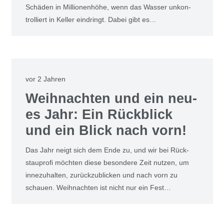
Schä­den in Mil­lio­nen­hö­he, wenn das Was­ser unkon­
trol­liert in Kel­ler ein­dringt. Dabei gibt es…
vor 2 Jahren
Weih­nach­ten und ein neu­
es Jahr: Ein Rück­blick
und ein Blick nach vorn!
Das Jahr neigt sich dem Ende zu, und wir bei Rück­
stau­pro­fi möch­ten die­se beson­de­re Zeit nut­zen, um
inne­zu­hal­ten, zurück­zu­bli­cken und nach vorn zu
schau­en. Weih­nach­ten ist nicht nur ein Fest…