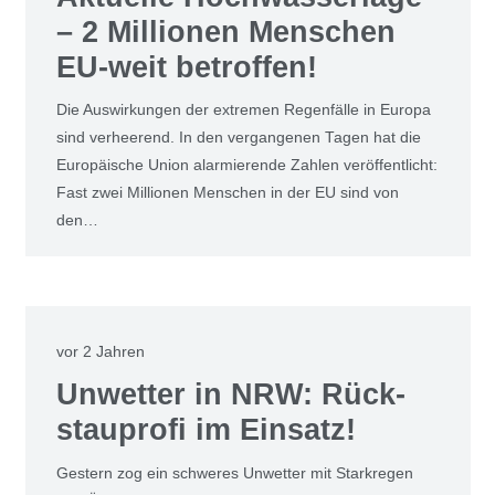
– 2 Mil­lio­nen Men­schen
EU-weit betrof­fen!
Die Aus­wir­kun­gen der extre­men Regen­fäl­le in Euro­pa
sind ver­hee­rend. In den ver­gan­ge­nen Tagen hat die
Euro­päi­sche Uni­on alar­mie­ren­de Zah­len ver­öf­fent­licht:
Fast zwei Mil­lio­nen Men­schen in der EU sind von
den…
vor 2 Jahren
Unwet­ter in NRW: Rück­
stau­pro­fi im Ein­satz!
Ges­tern zog ein schwe­res Unwet­ter mit Stark­re­gen