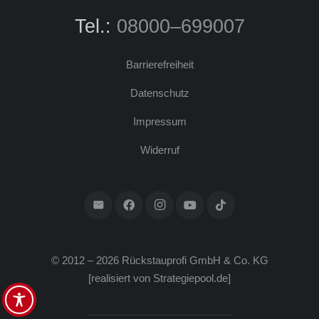
Tel.:
08000–699007
Bar­rie­re­frei­heit
Daten­schutz
Impres­sum
Wider­ruf
© 2012 – 2026 Rück­stau­pro­fi GmbH & Co. KG
[rea­li­siert von
Strategiepool.de
]