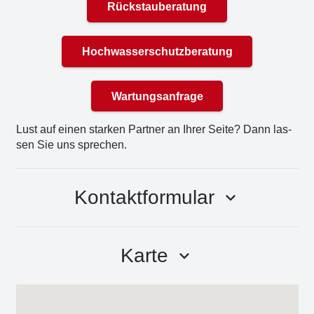
Rückstauberatung
Hochwasserschutzberatung
Wartungsanfrage
Lust auf einen star­ken Part­ner an Ihrer Sei­te? Dann las­
sen Sie uns spre­chen.
Kontaktformular
keyboard_arrow_down
Karte
keyboard_arrow_down