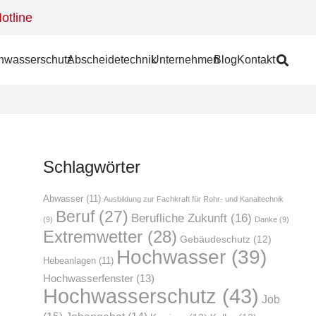
otline
­was­ser­schutz
Abschei­de­tech­nik
Unter­neh­men
Blog
Kon­takt
Schlag­wör­ter
Abwasser
(11)
Ausbildung zur Fachkraft für Rohr- und Kanaltechnik
Beruf
(27)
Berufliche Zukunft
(16)
(9)
Danke
(9)
Extremwetter
(28)
Gebäudeschutz
(12)
Hochwasser
(39)
Hebeanlagen
(11)
Hochwasserfenster
(13)
Hochwasserschutz
(43)
Job