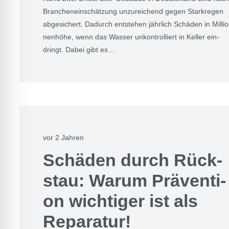
Bran­chen­ein­schät­zung unzu­rei­chend gegen Stark­re­gen
abge­si­chert. Dadurch ent­ste­hen jähr­lich Schä­den in Mil­lio
nen­hö­he, wenn das Was­ser unkon­trol­liert in Kel­ler ein­
dringt. Dabei gibt es…
vor 2 Jahren
Schä­den durch Rück­
stau: War­um Prä­ven­ti­
on wich­ti­ger ist als
Repa­ra­tur!