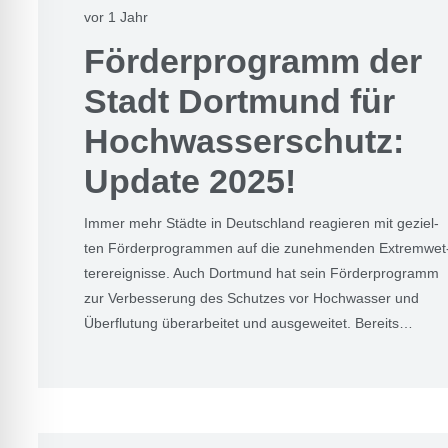
vor 1 Jahr
För­der­pro­gramm der
Stadt Dort­mund für
Hoch­was­ser­schutz:
Update 2025!
Immer mehr Städ­te in Deutsch­land reagie­ren mit geziel­
ten För­der­pro­gram­men auf die zuneh­men­den Extrem­wet
ter­er­eig­nis­se. Auch Dort­mund hat sein För­der­pro­gramm
zur Ver­bes­se­rung des Schut­zes vor Hoch­was­ser und
Über­flu­tung über­ar­bei­tet und aus­ge­wei­tet. Bereits…