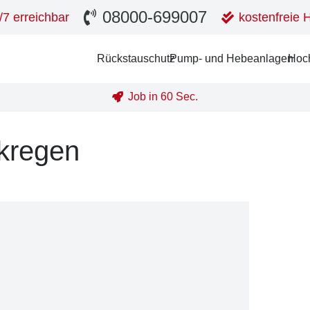
08000-699007
/7 erreichbar
kostenfreie H
Rückstau­schutz
Pump- und Hebe­an­la­gen
Hoch
Job in 60 Sec.
kregen