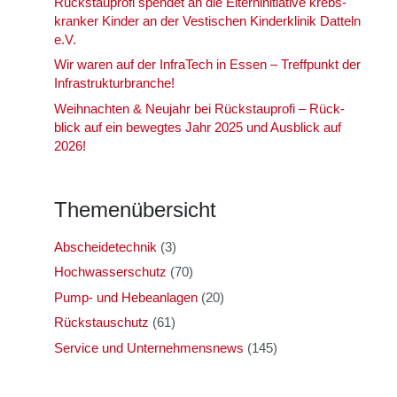
Rück­stau­pro­fi spen­det an die Eltern­in­itia­ti­ve krebs­
kran­ker Kin­der an der Ves­ti­schen Kin­der­kli­nik Dat­teln
e.V.
Wir waren auf der Infra­Tech in Essen – Treff­punkt der
Infra­struk­tur­bran­che!
Weih­nach­ten & Neu­jahr bei Rück­stau­pro­fi – Rück­
blick auf ein beweg­tes Jahr 2025 und Aus­blick auf
2026!
The­men­über­sicht
Abscheidetechnik
(3)
Hochwasserschutz
(70)
Pump- und Hebeanlagen
(20)
Rückstauschutz
(61)
Service und Unternehmensnews
(145)