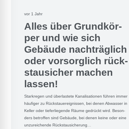
vor 1 Jahr
Alles über Grund­kör­
per und wie sich
Gebäu­de nach­träg­lich
oder vor­sorg­lich rück­
stau­si­cher machen
las­sen!
Stark­re­gen und über­las­te­te Kana­li­sa­tio­nen füh­ren immer
häu­fi­ger zu Rück­stau­e­reig­nis­sen, bei denen Abwas­ser in
Kel­ler oder tie­fer­lie­gen­de Räu­me gedrückt wird. Beson­
ders betrof­fen sind Gebäu­de, bei denen kei­ne oder eine
unzu­rei­chen­de Rück­stau­si­che­rung…