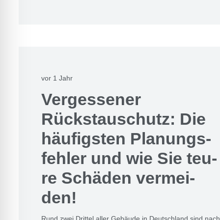
vor 1 Jahr
Ver­ges­se­ner
Rückstau­schutz: Die
häu­figs­ten Pla­nungs­
feh­ler und wie Sie teu­
re Schä­den ver­mei­
den!
Rund zwei Drit­tel aller Gebäu­de in Deutsch­land sind nach