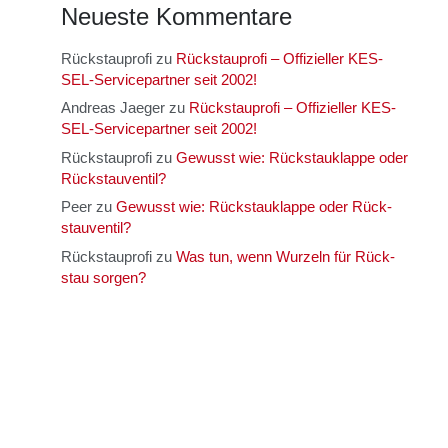
Neu­es­te Kom­men­ta­re
Rückstauprofi
zu
Rück­stau­pro­fi – Offi­zi­el­ler KES­
SEL-Ser­vice­part­ner seit 2002!
Andreas Jaeger
zu
Rück­stau­pro­fi – Offi­zi­el­ler KES­
SEL-Ser­vice­part­ner seit 2002!
Rückstauprofi
zu
Gewusst wie: Rück­stau­klap­pe oder
Rück­stau­ven­til?
Peer
zu
Gewusst wie: Rück­stau­klap­pe oder Rück­
stau­ven­til?
Rückstauprofi
zu
Was tun, wenn Wur­zeln für Rück­
stau sor­gen?