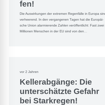
fen!
Die Aus­wir­kun­gen der extre­men Regen­fäl­le in Euro­pa sin
ver­hee­rend. In den ver­gan­ge­nen Tagen hat die Euro­päi­
sche Uni­on alar­mie­ren­de Zah­len ver­öf­fent­licht: Fast zwei
Mil­lio­nen Men­schen in der EU sind von den…
vor 2 Jahren
Kel­ler­ab­gän­ge: Die
unter­schätz­te Gefahr
bei Stark­re­gen!