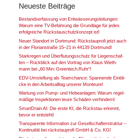
Neu­es­te Bei­trä­ge
Bestands­er­fas­sung von Ent­wäs­se­rungs­lei­tun­gen:
War­um eine TV-Befah­rung die Grund­la­ge für jedes
erfolg­rei­che Rückstau­schutz­kon­zept ist!
Neu­er Stand­ort in Dort­mund: Rück­stau­pro­fi jetzt auch
in der Flo­ri­an­stra­ße 15–21 in 44139 Dort­mund!
Stark­re­gen und Über­flu­tungs­schutz für Lie­gen­schaf­
ten – Rück­blick auf den Vor­trag von Klaus Wieth­
mann bei „60 Min: Greentech.Ruhr“!
EDV-Umstel­lung als Team­chan­ce: Span­nen­de Ein­bli­
cke in den Arbeits­all­tag unse­rer Mon­teu­re!
War­tung von Pump- und Hebe­an­la­gen: War­um regel­
mä­ßi­ge Inspek­tio­nen teu­re Schä­den ver­hin­dern!
Smart­Drain AI: Die ers­te KI, die Rück­stau erkennt,
bevor er ent­steht!
Trans­pa­ren­te Infor­ma­ti­on zur Gesell­schaf­ter­struk­tur –
Kon­ti­nui­tät bei rück­stau­pro­fi GmbH & Co. KG!