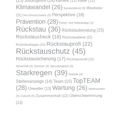
(15)
Jobangebot
(14)
Karriere
(12)
Keller
(12)
Klimawandel
(26)
Mitarbeiter
Kundendienst
(9)
Perspektive
(16)
(11)
Oer-Erkenschwick
(9)
Prävention
(28)
Pump- und Hebeanlage
(9)
Rückstau
(36)
Rückstauberatung
(15)
Rückstaucheck
(18)
Rückstauebene
(11)
Rückstauprofi
(22)
Rückstauklappe
(10)
Rückstauschutz
(45)
Rückstausicherung
(17)
Rückstauventil
(10)
Sicherheit
(9)
Sommer
(9)
Spendenaktion
(9)
Starkregen
(39)
Statistik
(9)
TopTEAM
Team
(15)
Stellenanzeige
(14)
(28)
Wartung
(26)
Unwetter
(13)
Weihnachten
Überschwemmung
Zusammenhalt
(12)
(9)
Zukunft
(9)
(13)