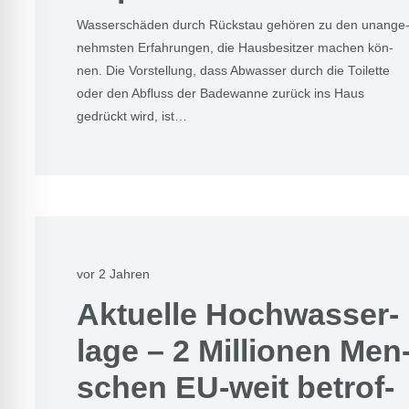
Was­ser­schä­den durch Rück­stau gehö­ren zu den unan­ge
nehms­ten Erfah­run­gen, die Haus­be­sit­zer machen kön­
nen. Die Vor­stel­lung, dass Abwas­ser durch die Toi­let­te
oder den Abfluss der Bade­wan­ne zurück ins Haus
gedrückt wird, ist…
vor 2 Jahren
Aktu­el­le Hoch­was­ser­
la­ge – 2 Mil­lio­nen Men
schen EU-weit betrof­