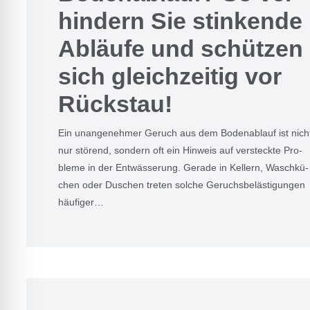
hin­dern Sie stin­ken­de
Abläu­fe und schüt­zen
sich gleich­zei­tig vor
Rück­stau!
Ein unan­ge­neh­mer Geruch aus dem Boden­ab­lauf ist nich
nur stö­rend, son­dern oft ein Hin­weis auf ver­steck­te Pro­
ble­me in der Ent­wäs­se­rung. Gera­de in Kel­lern, Wasch­kü­
chen oder Duschen tre­ten sol­che Geruchs­be­läs­ti­gun­gen
häu­fi­ger…