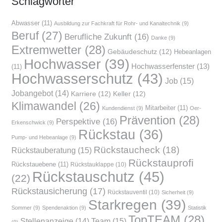
Schlag­wör­ter
Abwasser
(11)
Ausbildung zur Fachkraft für Rohr- und Kanaltechnik
(9)
Beruf
(27)
Berufliche Zukunft
(16)
Danke
(9)
Extremwetter
(28)
Gebäudeschutz
(12)
Hebeanlagen
Hochwasser
(39)
Hochwasserfenster
(13)
(11)
Hochwasserschutz
(43)
Job
(15)
Jobangebot
(14)
Karriere
(12)
Keller
(12)
Klimawandel
(26)
Mitarbeiter
(11)
Kundendienst
(9)
Oer-
Prävention
(28)
Perspektive
(16)
Erkenschwick
(9)
Rückstau
(36)
Pump- und Hebeanlage
(9)
Rückstaucheck
(18)
Rückstauberatung
(15)
Rückstauprofi
Rückstauebene
(11)
Rückstauklappe
(10)
Rückstauschutz
(45)
(22)
Rückstausicherung
(17)
Rückstauventil
(10)
Sicherheit
(9)
Starkregen
(39)
Sommer
(9)
Spendenaktion
(9)
Statistik
TopTEAM
(28)
Team
(15)
Stellenanzeige
(14)