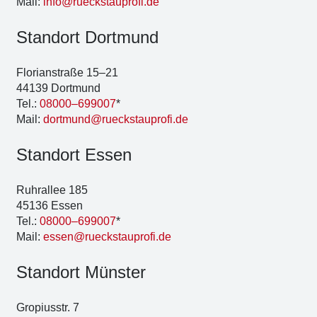
Mail:
info@rueckstauprofi.de
Stand­ort Dort­mund
Flo­ri­an­stra­ße 15–21
44139 Dort­mund
Tel.:
08000–699007
*
Mail:
dortmund@rueckstauprofi.de
Stand­ort Essen
Ruhr­al­lee 185
45136 Essen
Tel.:
08000–699007
*
Mail:
essen@rueckstauprofi.de
Stand­ort Müns­ter
Gro­pi­us­str. 7