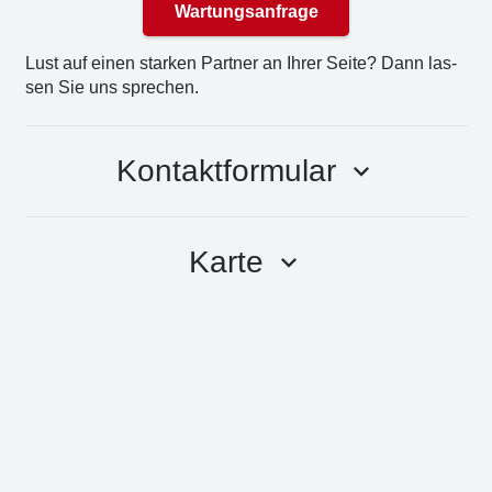
Wartungsanfrage
Lust auf einen star­ken Part­ner an Ihrer Sei­te? Dann las­
sen Sie uns spre­chen.
Kontaktformular
keyboard_arrow_down
Karte
keyboard_arrow_down