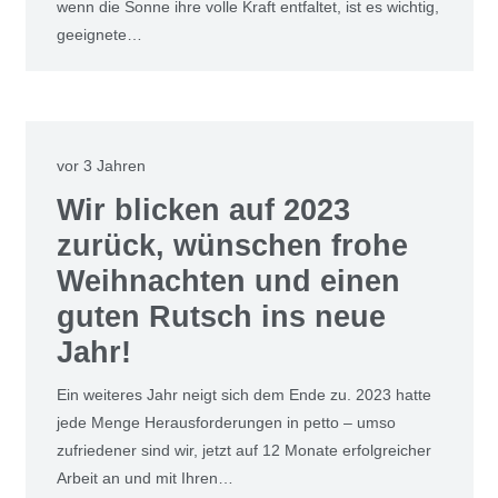
wenn die Son­ne ihre vol­le Kraft ent­fal­tet, ist es wich­tig,
geeig­ne­te…
vor 3 Jahren
Wir bli­cken auf 2023
zurück, wün­schen fro­he
Weih­nach­ten und einen
guten Rutsch ins neue
Jahr!
Ein wei­te­res Jahr neigt sich dem Ende zu. 2023 hat­te
jede Men­ge Her­aus­for­de­run­gen in pet­to – umso
zufrie­de­ner sind wir, jetzt auf 12 Mona­te erfolg­rei­cher
Arbeit an und mit Ihren…