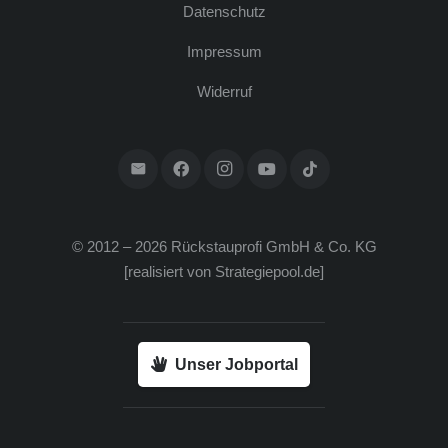
Daten­schutz
Impres­sum
Wider­ruf
© 2012 – 2026 Rück­stau­pro­fi GmbH & Co. KG
[rea­li­siert von
Strategiepool.de
]
Unser Jobportal