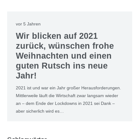
vor 5 Jahren
Wir bli­cken auf 2021
zurück, wün­schen fro­he
Weih­nach­ten und einen
guten Rutsch ins neue
Jahr!
2021 ist und war ein Jahr gro­ßer Her­aus­for­de­run­gen.
Mitt­ler­wei­le läuft die Wirt­schaft zwar lang­sam wie­der
an – dem Ende der Lock­downs in 2021 sei Dank –
aber sicher­lich wird es…