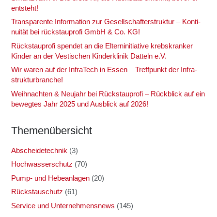
ent­steht!
Trans­pa­ren­te Infor­ma­ti­on zur Gesell­schaf­ter­struk­tur – Kon­ti­
nui­tät bei rück­stau­pro­fi GmbH & Co. KG!
Rück­stau­pro­fi spen­det an die Eltern­in­itia­ti­ve krebs­kran­ker
Kin­der an der Ves­ti­schen Kin­der­kli­nik Dat­teln e.V.
Wir waren auf der Infra­Tech in Essen – Treff­punkt der Infra­
struk­tur­bran­che!
Weih­nach­ten & Neu­jahr bei Rück­stau­pro­fi – Rück­blick auf ein
beweg­tes Jahr 2025 und Aus­blick auf 2026!
The­men­über­sicht
Abscheidetechnik
(3)
Hochwasserschutz
(70)
Pump- und Hebeanlagen
(20)
Rückstauschutz
(61)
Service und Unternehmensnews
(145)