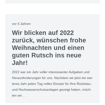
vor 4 Jahren
Wir bli­cken auf 2022
zurück, wün­schen fro­he
Weih­nach­ten und einen
guten Rutsch ins neue
Jahr!
2022 war ein Jahr vol­ler inter­es­san­ter Auf­ga­ben und
Her­aus­for­de­run­gen für uns. Nach­dem wir jetzt ein wei­
te­res Jahr jeden Tag vol­len Ein­satz für Ihre Rück­stau-
und Hoch­was­ser­schutz­an­la­gen gezeigt haben, möch­
ten wir…