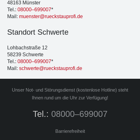
48163 Müns­ter
Tel.:
08000–699007
*
Mail:
muenster@rueckstauprofi.de
Stand­ort Schwer­te
Loh­bach­stra­ße 12
58239 Schwer­te
Tel.:
08000–699007
*
Mail:
schwerte@rueckstauprofi.de
Unser Not- und Stö­rungs­dienst (kos­ten­lo­se Hot­line) steht
Ihnen rund um die Uhr zur Ver­fü­gung!
Tel.:
08000–699007
Bar­rie­re­frei­heit