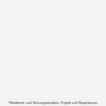
*Not­dienst- und Stö­rungs­ein­sät­ze, Pro­jekt und Repa­ra­tu­ren