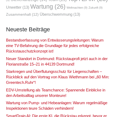
(9)
Wartung
(26)
Unwetter
(13)
Weihnachten
(9)
Zukunft
(9)
Überschwemmung
(13)
Zusammenhalt
(12)
Neu­es­te Bei­trä­ge
Bestands­er­fas­sung von Ent­wäs­se­rungs­lei­tun­gen: War­um
eine TV-Befah­rung die Grund­la­ge für jedes erfolg­rei­che
Rückstau­schutz­kon­zept ist!
Neu­er Stand­ort in Dort­mund: Rück­stau­pro­fi jetzt auch in der
Flo­ri­an­stra­ße 15–21 in 44139 Dort­mund!
Stark­re­gen und Über­flu­tungs­schutz für Lie­gen­schaf­ten –
Rück­blick auf den Vor­trag von Klaus Wieth­mann bei „60 Min:
Greentech.Ruhr“!
EDV-Umstel­lung als Team­chan­ce: Span­nen­de Ein­bli­cke in
den Arbeits­all­tag unse­rer Mon­teu­re!
War­tung von Pump- und Hebe­an­la­gen: War­um regel­mä­ßi­ge
Inspek­tio­nen teu­re Schä­den ver­hin­dern!
Smart­Drain AI: Die ers­te KI, die Rück­stau erkennt, bevor er