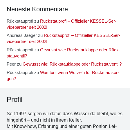
Neu­es­te Kom­men­ta­re
Rückstauprofi
zu
Rück­stau­pro­fi – Offi­zi­el­ler KES­SEL-Ser­
vice­part­ner seit 2002!
Andreas Jaeger
zu
Rück­stau­pro­fi – Offi­zi­el­ler KES­SEL-Ser­
vice­part­ner seit 2002!
Rückstauprofi
zu
Gewusst wie: Rück­stau­klap­pe oder Rück­
stau­ven­til?
Peer
zu
Gewusst wie: Rück­stau­klap­pe oder Rück­stau­ven­til?
Rückstauprofi
zu
Was tun, wenn Wur­zeln für Rück­stau sor­
gen?
Pro­fil
Seit 1997 sor­gen wir dafür, dass Was­ser da bleibt, wo es
hin­ge­hört – und nicht in Ihrem Kel­ler.
Mit Know-how, Erfah­rung und einer guten Por­ti­on Lei­