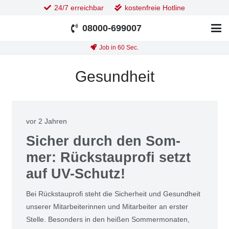
24/7 erreichbar
kostenfreie Hotline
08000-699007
Job in 60 Sec.
Gesundheit
vor 2 Jahren
Sicher durch den Som­
mer: Rück­stau­pro­fi setzt
auf UV-Schutz!
Bei Rück­stau­pro­fi steht die Sicher­heit und Gesund­heit
unse­rer Mit­ar­bei­te­rin­nen und Mit­ar­bei­ter an ers­ter
Stel­le. Beson­ders in den hei­ßen Som­mer­mo­na­ten,