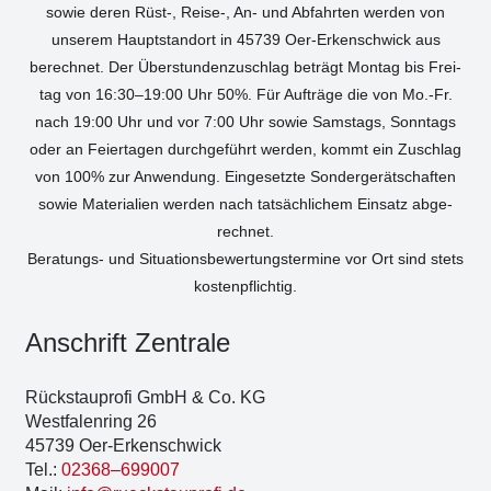
sowie deren Rüst‑, Reise‑, An- und Abfahr­ten wer­den von
unse­rem Haupt­stand­ort in 45739 Oer-Erken­sch­wick aus
berech­net. Der Über­stun­den­zu­schlag beträgt Mon­tag bis Frei­
tag von 16:30–19:00 Uhr 50%. Für Auf­trä­ge die von Mo.-Fr.
nach 19:00 Uhr und vor 7:00 Uhr sowie Sams­tags, Sonn­tags
oder an Fei­er­ta­gen durch­ge­führt wer­den, kommt ein Zuschlag
von 100% zur Anwen­dung. Ein­ge­setz­te Son­der­ge­rät­schaf­ten
sowie Mate­ria­li­en wer­den nach tat­säch­li­chem Ein­satz abge­
rech­net.
Bera­tungs- und Situa­ti­ons­be­wer­tungs­ter­mi­ne vor Ort sind stets
kos­ten­pflich­tig.
Anschrift Zen­tra­le
Rück­stau­pro­fi GmbH & Co. KG
West­fa­len­ring 26
45739 Oer-Erken­sch­wick
Tel.:
02368–699007