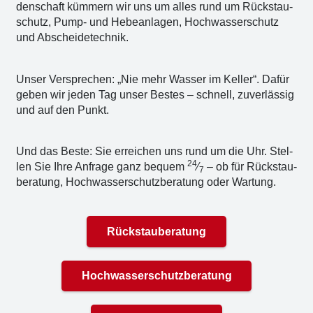
den­schaft küm­mern wir uns um alles rund um Rückstau­
schutz, Pump- und Hebe­an­la­gen, Hoch­was­ser­schutz
und Abschei­de­tech­nik.
Unser Ver­spre­chen: „Nie mehr Was­ser im Kel­ler“. Dafür
geben wir jeden Tag unser Bes­tes – schnell, zuver­läs­sig
und auf den Punkt.
Und das Bes­te: Sie errei­chen uns rund um die Uhr. Stel­
24
len Sie Ihre Anfra­ge ganz bequem
⁄
– ob für Rück­stau­
7
be­ra­tung, Hoch­was­ser­schutz­be­ra­tung oder War­tung.
Rückstauberatung
Hochwasserschutzberatung