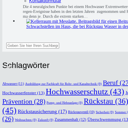
Kon­takt­for­mu­lar
Die 4 neur­al­gi­schen Punk­te bei einem Hoch­was­ser Extrem­wet­ter­si
re­gen-Ereig­nis­se haben in den letz­ten Jah­ren zuge­nom­men und 
ma denn je. Durch die extrem star­ken…
Schlag­wör­ter
Beruf
(27
Abwasser
(11)
Ausbildung zur Fachkraft für Rohr- und Kanaltechnik
(9)
Hochwasserschutz
(43)
J
Hochwasserfenster
(13)
Rückstau
(36
Prävention
(28)
Pump- und Hebeanlage
(9)
(45)
Rückstausicherung
(17)
Rückstauventil
(10)
Sicherheit
(9)
Sommer
(
(26)
Überschwemmung
(13
Zusammenhalt
(12)
Weihnachten
(9)
Zukunft
(9)