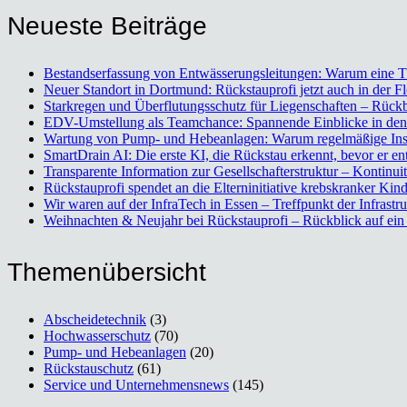
Neu­es­te Bei­trä­ge
Bestands­er­fas­sung von Ent­wäs­se­rungs­lei­tun­gen: War­um eine 
Neu­er Stand­ort in Dort­mund: Rück­stau­pro­fi jetzt auch in der F
Stark­re­gen und Über­flu­tungs­schutz für Lie­gen­schaf­ten – R
EDV-Umstel­lung als Team­chan­ce: Span­nen­de Ein­bli­cke in den A
War­tung von Pump- und Hebe­an­la­gen: War­um regel­mä­ßi­ge Inspe
Smart­Drain AI: Die ers­te KI, die Rück­stau erkennt, bevor er ent
Trans­pa­ren­te Infor­ma­ti­on zur Gesell­schaf­ter­struk­tur – Kon­ti
Rück­stau­pro­fi spen­det an die Eltern­in­itia­ti­ve krebs­kran­ker Kin­
Wir waren auf der Infra­Tech in Essen – Treff­punkt der Infra­struk
Weih­nach­ten & Neu­jahr bei Rück­stau­pro­fi – Rück­blick auf e
The­men­über­sicht
Abscheidetechnik
(3)
Hochwasserschutz
(70)
Pump- und Hebeanlagen
(20)
Rückstauschutz
(61)
Service und Unternehmensnews
(145)