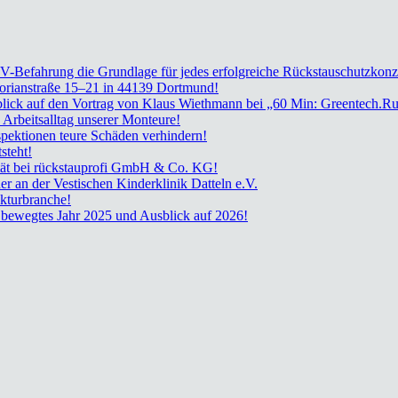
TV-Befah­rung die Grund­la­ge für jedes erfolg­rei­che Rückstau­schutz­kon­z
lo­ri­an­stra­ße 15–21 in 44139 Dort­mund!
ück­blick auf den Vor­trag von Klaus Wieth­mann bei „60 Min: Greentech.R
rbeits­all­tag unse­rer Mon­teu­re!
k­tio­nen teu­re Schä­den ver­hin­dern!
­steht!
­nui­tät bei rück­stau­pro­fi GmbH & Co. KG!
der an der Ves­ti­schen Kin­der­kli­nik Dat­teln e.V.
­tur­bran­che!
in beweg­tes Jahr 2025 und Aus­blick auf 2026!