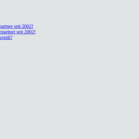
part­ner seit 2002!
e­part­ner seit 2002!
en­til?
?