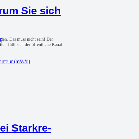
­um Sie sich
 baden. Das muss nicht sein! Der
d)
t, füllt sich der öffent­li­che Kanal
mon­teur (m/w/d)
i Stark­re­