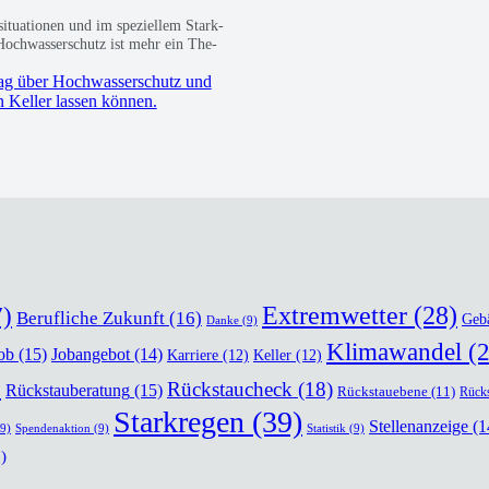
­tua­tio­nen und im spe­zi­el­lem Stark­
Hoch­was­ser­schutz ist mehr ein The­
)
Extremwetter
(28)
Berufliche Zukunft
(16)
Geb
Danke
(9)
Klimawandel
(2
ob
(15)
Jobangebot
(14)
Karriere
(12)
Keller
(12)
)
Rückstaucheck
(18)
Rückstauberatung
(15)
Rückstauebene
(11)
Rücks
Starkregen
(39)
Stellenanzeige
(1
9)
Spendenaktion
(9)
Statistik
(9)
)