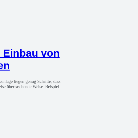
 Ein­bau von
en
­la­ge lie­gen genug Schrit­te, dass
­se über­ra­schen­de Wei­se. Bei­spiel