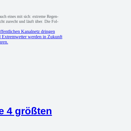
e auch eines mit sich: extre­me Regen­
icht zurecht und läuft über. Die Fol­
e 4 größ­ten