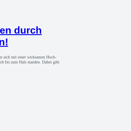
den durch
n!
­gen sich mit einer wirk­sa­men Hoch­
­lich bis zum Hals stan­den. Dabei gibt