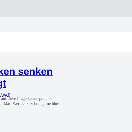
­ken sen­ken
gt
m/w/d)
 auf die­se Fra­ge kei­ne spon­ta­ne
 Und klar: Wer denkt schon ger­ne über