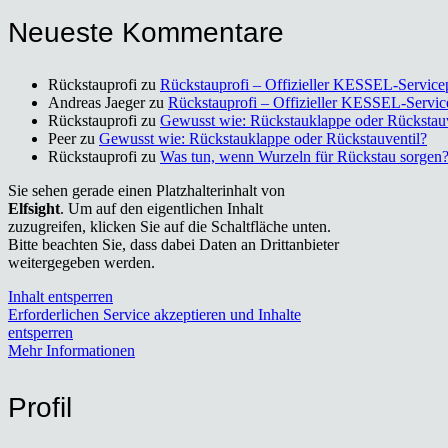
Neu­es­te Kom­men­ta­re
Rückstauprofi
zu
Rück­stau­pro­fi – Offi­zi­el­ler KES­SEL-Ser­vice­
Andreas Jaeger
zu
Rück­stau­pro­fi – Offi­zi­el­ler KES­SEL-Ser­vic
Rückstauprofi
zu
Gewusst wie: Rück­stau­klap­pe oder Rück­stau­v
Peer
zu
Gewusst wie: Rück­stau­klap­pe oder Rück­stau­ven­til?
Rückstauprofi
zu
Was tun, wenn Wur­zeln für Rück­stau sor­gen
Sie sehen gerade einen Platzhalterinhalt von
Elfsight
. Um auf den eigentlichen Inhalt
zuzugreifen, klicken Sie auf die Schaltfläche unten.
Bitte beachten Sie, dass dabei Daten an Drittanbieter
weitergegeben werden.
Inhalt entsperren
Erforderlichen Service akzeptieren und Inhalte
entsperren
Mehr Informationen
Pro­fil