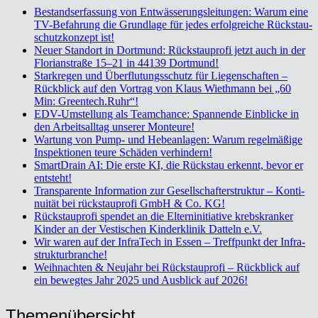
Bestands­er­fas­sung von Ent­wäs­se­rungs­lei­tun­gen: War­um eine
TV-Befah­rung die Grund­la­ge für jedes erfolg­rei­che Rückstau­
schutz­kon­zept ist!
Neu­er Stand­ort in Dort­mund: Rück­stau­pro­fi jetzt auch in der
Flo­ri­an­stra­ße 15–21 in 44139 Dort­mund!
Stark­re­gen und Über­flu­tungs­schutz für Lie­gen­schaf­ten –
Rück­blick auf den Vor­trag von Klaus Wieth­mann bei „60
Min: Greentech.Ruhr“!
EDV-Umstel­lung als Team­chan­ce: Span­nen­de Ein­bli­cke in
den Arbeits­all­tag unse­rer Mon­teu­re!
War­tung von Pump- und Hebe­an­la­gen: War­um regel­mä­ßi­ge
Inspek­tio­nen teu­re Schä­den ver­hin­dern!
Smart­Drain AI: Die ers­te KI, die Rück­stau erkennt, bevor er
ent­steht!
Trans­pa­ren­te Infor­ma­ti­on zur Gesell­schaf­ter­struk­tur – Kon­ti­
nui­tät bei rück­stau­pro­fi GmbH & Co. KG!
Rück­stau­pro­fi spen­det an die Eltern­in­itia­ti­ve krebs­kran­ker
Kin­der an der Ves­ti­schen Kin­der­kli­nik Dat­teln e.V.
Wir waren auf der Infra­Tech in Essen – Treff­punkt der Infra­
struk­tur­bran­che!
Weih­nach­ten & Neu­jahr bei Rück­stau­pro­fi – Rück­blick auf
ein beweg­tes Jahr 2025 und Aus­blick auf 2026!
The­men­über­sicht