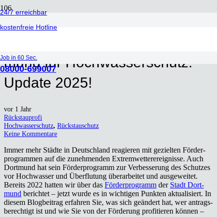
24/7 erreichbar
kostenfreie Hotline
För­der­pro­gramm der Stadt Dort­
Job in 60 Sec.
mund für Hoch­was­ser­schutz:
08000-699007
Update 2025!
vor 1 Jahr
Rückstauprofi
Hochwasserschutz
,
Rückstauschutz
Keine Kommentare
Immer mehr Städ­te in Deutsch­land reagie­ren mit geziel­ten För­der­
pro­gram­men auf die zuneh­men­den Extrem­wet­ter­er­eig­nis­se. Auch
Dort­mund hat sein För­der­pro­gramm zur Ver­bes­se­rung des Schut­zes
vor Hoch­was­ser und Über­flu­tung über­ar­bei­tet und aus­ge­wei­tet.
Bereits 2022 hat­ten wir über das
För­der­pro­gramm
der
Stadt Dort­
mund
berich­tet – jetzt wur­de es in wich­ti­gen Punk­ten aktua­li­siert. In
die­sem Blog­bei­trag erfah­ren Sie, was sich geän­dert hat, wer antrags­
be­rech­tigt ist und wie Sie von der För­de­rung pro­fi­tie­ren kön­nen –