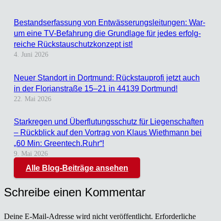
Bestands­er­fas­sung von Ent­wäs­se­rungs­lei­tun­gen: War­
um eine TV-Befah­rung die Grund­la­ge für jedes erfolg­
rei­che Rückstau­schutz­kon­zept ist!
4. Juni 2026
Neu­er Stand­ort in Dort­mund: Rück­stau­pro­fi jetzt auch
in der Flo­ri­an­stra­ße 15–21 in 44139 Dort­mund!
22. Mai 2026
Stark­re­gen und Über­flu­tungs­schutz für Lie­gen­schaf­ten
– Rück­blick auf den Vor­trag von Klaus Wieth­mann bei
„60 Min: Greentech.Ruhr“!
9. Mai 2026
Alle Blog-Beiträge ansehen
Schreibe einen Kommentar
Deine E-Mail-Adresse wird nicht veröffentlicht.
Erforderliche