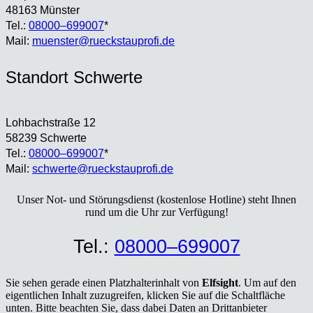
48163 Müns­ter
Tel.:
08000–699007
*
Mail:
muenster@rueckstauprofi.de
Stand­ort Schwer­te
Loh­bach­stra­ße 12
58239 Schwer­te
Tel.:
08000–699007
*
Mail:
schwerte@rueckstauprofi.de
Unser Not- und Stö­rungs­dienst (kos­ten­lo­se Hot­line) steht Ihnen
rund um die Uhr zur Ver­fü­gung!
Tel.:
08000–699007
Sie sehen gerade einen Platzhalterinhalt von
Elfsight
. Um auf den
eigentlichen Inhalt zuzugreifen, klicken Sie auf die Schaltfläche
unten. Bitte beachten Sie, dass dabei Daten an Drittanbieter