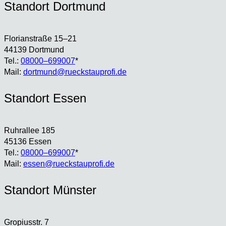
Stand­ort Dort­mund
Flo­ri­an­stra­ße 15–21
44139 Dort­mund
Tel.:
08000–699007
*
Mail:
dortmund@rueckstauprofi.de
Stand­ort Essen
Ruhr­al­lee 185
45136 Essen
Tel.:
08000–699007
*
Mail:
essen@rueckstauprofi.de
Stand­ort Müns­ter
Gro­pi­us­str. 7