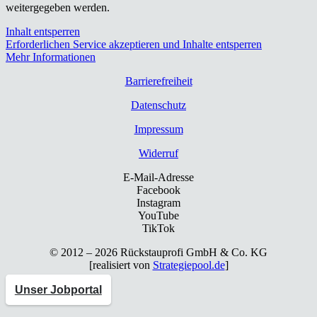
weitergegeben werden.
Inhalt entsperren
Erforderlichen Service akzeptieren und Inhalte entsperren
Mehr Informationen
Bar­rie­re­frei­heit
Daten­schutz
Impres­sum
Wider­ruf
E-Mail-Adresse
Facebook
Instagram
YouTube
TikTok
© 2012 – 2026 Rück­stau­pro­fi GmbH & Co. KG
[rea­li­siert von
Strategiepool.de
]
Unser Jobportal