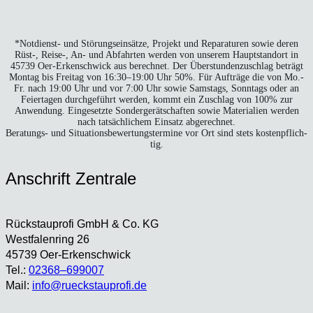
*Not­dienst- und Stö­rungs­ein­sät­ze, Pro­jekt und Repa­ra­tu­ren sowie deren
Rüst‑, Reise‑, An- und Abfahr­ten wer­den von unse­rem Haupt­stand­ort in
45739 Oer-Erken­sch­wick aus berech­net. Der Über­stun­den­zu­schlag beträgt
Mon­tag bis Frei­tag von 16:30–19:00 Uhr 50%. Für Auf­trä­ge die von Mo.-
Fr. nach 19:00 Uhr und vor 7:00 Uhr sowie Sams­tags, Sonn­tags oder an
Fei­er­ta­gen durch­ge­führt wer­den, kommt ein Zuschlag von 100% zur
Anwen­dung. Ein­ge­setz­te Son­der­ge­rät­schaf­ten sowie Mate­ria­li­en wer­den
nach tat­säch­li­chem Ein­satz abge­rech­net.
Bera­tungs- und Situa­ti­ons­be­wer­tungs­ter­mi­ne vor Ort sind stets kos­ten­pflich­
tig.
Anschrift Zen­tra­le
Rück­stau­pro­fi GmbH & Co. KG
West­fa­len­ring 26
45739 Oer-Erken­sch­wick
Tel.:
02368–699007
Mail:
info@rueckstauprofi.de