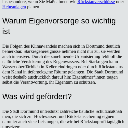
ins­be­son­de­re, wenn Sie Maß­nah­men wie
Rück­stau­ver­schlüs­se
oder
Hebe­an­la­gen
pla­nen.
War­um Eigen­vor­sor­ge so wich­tig
ist
Die Fol­gen des Kli­ma­wan­dels machen sich in Dort­mund deut­lich
bemerk­bar. Stark­re­gen­er­eig­nis­se neh­men nicht nur zu, sie wer­den
auch inten­si­ver. Durch die zuneh­men­de Urba­ni­sie­rung fehlt oft die
natür­li­che Ver­si­cke­rung des Regen­was­sers. Bei Stark­re­gen kann
Was­ser ober­fläch­lich in Kel­ler ein­drin­gen oder durch Rück­stau aus
dem Kanal in tie­fer­ge­le­ge­ne Räu­me gelan­gen. Die Stadt Dort­mund
weist des­halb aus­drück­lich dar­auf hin: Eigentümer*innen tra­gen
selbst die Ver­ant­wor­tung, ihr Eigen­tum zu schüt­zen.
Was wird geför­dert?
Die Stadt Dort­mund unter­stützt zahl­rei­che bau­li­che Schutz­maß­nah­
men, die sich zur Hoch­was­ser- und Rück­stau­si­che­rung eig­nen –
dar­un­ter auch vie­le Leis­tun­gen, die wir bei Rück­stau­pro­fi tag­täg­lich
umset­zen: