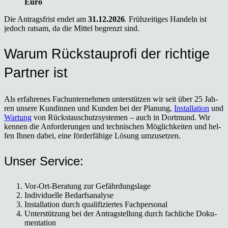
Euro
Die Antrags­frist endet am
31.12.2026
. Früh­zei­ti­ges Han­deln ist
jedoch rat­sam, da die Mit­tel begrenzt sind.
War­um Rück­stau­pro­fi der rich­ti­ge
Part­ner ist
Als erfah­re­nes Fach­un­ter­neh­men unter­stüt­zen wir seit über 25 Jah­
ren unse­re Kun­din­nen und Kun­den bei der Pla­nung,
Instal­la­ti­on
und
War­tung
von Rückstau­schutz­sys­te­men – auch in Dort­mund. Wir
ken­nen die Anfor­de­run­gen und tech­ni­schen Mög­lich­kei­ten und hel­
fen Ihnen dabei, eine för­der­fä­hi­ge Lösung umzu­set­zen.
Unser Ser­vice:
Vor-Ort-Bera­tung zur Gefähr­dungs­la­ge
Indi­vi­du­el­le Bedarfs­ana­ly­se
Instal­la­ti­on durch qua­li­fi­zier­tes Fach­per­so­nal
Unter­stüt­zung bei der Antrag­stel­lung durch fach­li­che Doku­
men­ta­ti­on