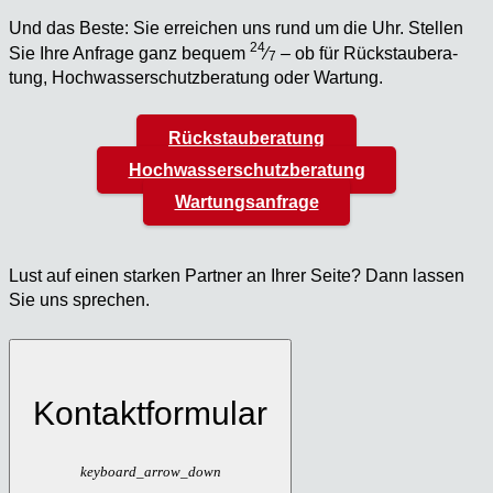
Und das Bes­te: Sie errei­chen uns rund um die Uhr. Stel­len
24
Sie Ihre Anfra­ge ganz bequem
⁄
– ob für Rück­stau­be­ra­
7
tung, Hoch­was­ser­schutz­be­ra­tung oder War­tung.
Rückstauberatung
Hochwasserschutzberatung
Wartungsanfrage
Lust auf einen star­ken Part­ner an Ihrer Sei­te? Dann las­sen
Sie uns spre­chen.
Kontaktformular
keyboard_arrow_down