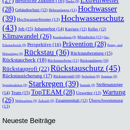
(27)
Extremwetter
Berufliche Zukunft
(16)
Danke
(9)
Hochwasser
(28)
Gebäudeschutz
(12)
Hebeanlagen
(11)
Hochwasserschutz
(39)
Hochwasserfenster
(13)
(43)
Job
(15)
Jobangebot
(14)
Karriere
(12)
Keller
(12)
Klimawandel
(26)
Mitarbeiter
(11)
Kundendienst
(9)
Oer-
Prävention
(28)
Perspektive
(16)
Erkenschwick
(9)
Pump- und
Rückstau
(36)
Rückstauberatung
(15)
Hebeanlage
(9)
Rückstaucheck
(18)
Rückstauebene
(11)
Rückstauklappe
(10)
Rückstauschutz
(45)
Rückstauprofi
(22)
Rückstausicherung
(17)
Rückstauventil
(10)
Sicherheit
(9)
Sommer
(9)
Starkregen
(39)
Stellenanzeige
Spendenaktion
(9)
Statistik
(9)
TopTEAM
(28)
Wartung
Team
(15)
(14)
Unwetter
(13)
(26)
Überschwemmung
Zusammenhalt
(12)
Weihnachten
(9)
Zukunft
(9)
(13)
Neu­es­te Bei­trä­ge