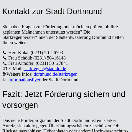
Kon­takt zur Stadt Dort­mund
Sie haben Fra­gen zur För­de­rung oder möch­ten prü­fen, ob Ihre
geplan­ten Maß­nah­men unter­stützt wer­den? Die
Starkregenberater*innen der Stadt­ent­wäs­se­rung Dort­mund hel­fen
Ihnen wei­ter:
📞 Herr Kuka: (0231) 50–26793
📞 Frau Schödl: (0231) 50–16148
📞 Frau Alt­hö­fer: (0231) 50–27841
📧 E‑Mail:
starkregen@stadtdo.de
🌐 Wei­te­re Infos:
dortmund.de/starkregen
📄
Infor­ma­ti­ons­fly­er
der Stadt Dort­mund
Fazit: Jetzt För­de­rung sichern und
vor­sor­gen
Das neue För­der­pro­gramm der Stadt Dort­mund ist ein star­ker
Anreiz, sich aktiv gegen Über­flu­tungs­schä­den zu schüt­zen. Ob
Rück­stau­ver­schlüs­se, Hebe­an­la­gen oder ande­re Hoch­was­ser­schutz­