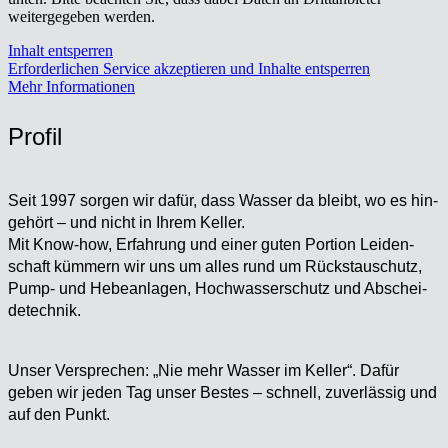
weitergegeben werden.
Inhalt entsperren
Erforderlichen Service akzeptieren und Inhalte entsperren
Mehr Informationen
Pro­fil
Seit 1997 sor­gen wir dafür, dass Was­ser da bleibt, wo es hin­
ge­hört – und nicht in Ihrem Kel­ler.
Mit Know-how, Erfah­rung und einer guten Por­ti­on Lei­den­
schaft küm­mern wir uns um alles rund um Rückstau­schutz,
Pump- und Hebe­an­la­gen, Hoch­was­ser­schutz und Abschei­
de­tech­nik.
Unser Ver­spre­chen: „Nie mehr Was­ser im Kel­ler“. Dafür
geben wir jeden Tag unser Bes­tes – schnell, zuver­läs­sig und
auf den Punkt.