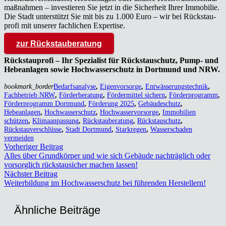
maß­nah­men – inves­tie­ren Sie jetzt in die Sicher­heit Ihrer Immo­bi­lie.
Die Stadt unter­stützt Sie mit bis zu 1.000 Euro – wir bei Rück­stau­
pro­fi mit unse­rer fach­li­chen Exper­ti­se.
zur Rück­stau­be­ra­tung
Rück­stau­pro­fi – Ihr Spe­zia­list für Rückstau­schutz, Pump- und
Hebe­an­la­gen sowie Hoch­was­ser­schutz in Dort­mund und NRW.
bookmark_border
Bedarfsanalyse
,
Eigenvorsorge
,
Entwässerungstechnik
,
Fachbetrieb NRW
,
Förderberatung
,
Fördermittel sichern
,
Förderprogramm
,
Förderprogramm Dortmund
,
Förderung 2025
,
Gebäudeschutz
,
Hebeanlagen
,
Hochwasserschutz
,
Hochwasservorsorge
,
Immobilien
schützen
,
Klimaanpassung
,
Rückstauberatung
,
Rückstauschutz
,
Rückstauverschlüsse
,
Stadt Dortmund
,
Starkregen
,
Wasserschaden
vermeiden
Vorheriger Beitrag
Alles über Grund­kör­per und wie sich Gebäu­de nach­träg­lich oder
vor­sorg­lich rück­stau­si­cher machen las­sen!
Nächster Beitrag
Wei­ter­bil­dung im Hoch­was­ser­schutz bei füh­ren­den Her­stel­lern!
Ähn­li­che Bei­trä­ge