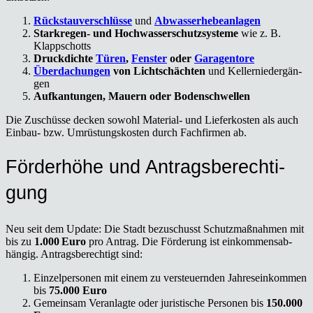
Rück­stau­ver­schlüs­se
und
Abwas­ser­he­be­an­la­gen
Stark­re­gen- und Hoch­was­ser­schutz­sys­te­me
wie z. B.
Klapp­schotts
Druck­dich­te
Türen
,
Fens­ter
oder
Gara­gen­to­re
Über­da­chun­gen
von Licht­schäch­ten
und Kel­ler­nie­der­gän­
gen
Auf­kan­tun­gen, Mau­ern oder Boden­schwel­len
Die Zuschüs­se decken sowohl Mate­ri­al- und Lie­fer­kos­ten als auch
Ein­bau- bzw. Umrüs­tungs­kos­ten durch Fach­fir­men ab.
För­der­hö­he und Antrags­be­rech­ti­
gung
Neu seit dem Update: Die Stadt bezu­schusst Schutz­maß­nah­men mit
bis zu
1.000 Euro
pro Antrag. Die För­de­rung ist ein­kom­mens­ab­
hän­gig. Antrags­be­rech­tigt sind:
Ein­zel­per­so­nen mit einem zu ver­steu­ern­den Jah­res­ein­kom­men
bis
75.000 Euro
Gemein­sam Ver­an­lag­te oder juris­ti­sche Per­so­nen bis
150.000