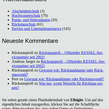
Abscheidetechnik
(3)
Hochwasserschutz
(70)
Pump- und Hebeanlagen
(20)
Rückstauschutz
(61)
Service und Unternehmensnews
(145)
Neu­es­te Kom­men­ta­re
Rückstauprofi
zu
Rück­stau­pro­fi – Offi­zi­el­ler KES­SEL-Ser­
vice­part­ner seit 2002!
Andreas Jaeger
zu
Rück­stau­pro­fi – Offi­zi­el­ler KES­SEL-Ser­
vice­part­ner seit 2002!
Rückstauprofi
zu
Gewusst wie: Rück­stau­klap­pe oder Rück­
stau­ven­til?
Peer
zu
Gewusst wie: Rück­stau­klap­pe oder Rück­stau­ven­til?
Rückstauprofi
zu
Was tun, wenn Wur­zeln für Rück­stau sor­
gen?
Sie sehen gerade einen Platzhalterinhalt von
Elfsight
. Um auf den
eigentlichen Inhalt zuzugreifen, klicken Sie auf die Schaltfläche
unten. Bitte beachten Sie, dass dabei Daten an Drittanbieter