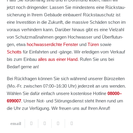
jetzt noch drin­gen­der: Las­sen Sie min­des­tens eine Rück­stau­
si­che­rung in Ihrem Gebäu­de ein­bau­en! Rückstau­schutz ist
eine Inves­ti­ti­on in die Zukunft, die mas­si­ve Schä­den schon im
vor­aus ver­hin­dern kann. Dar­über hin­aus gibt es eine Viel­zahl
von Schutz­maß­nah­men gegen Hoch­was­ser und Über­flu­tun­
gen, etwa
hoch­was­ser­dich­te Fens­ter
und
Türen
sowie
Schotts
für Ein­fahr­ten und ‑gän­ge. Wir erle­di­gen vom Ver­kauf
bis zum Ein­bau
alles aus einer Hand
. Rufen Sie uns bei
Bedarf ger­ne an!
Bei Rück­fra­gen kön­nen Sie sich wäh­rend unse­rer Büro­zei­ten
(Mo.-Fr. zwi­schen 07:00–16:30 Uhr) jeder­zeit an uns wen­den.
Wäh­len Sie dafür ein­fach unse­re kos­ten­lo­se Hot­line
08000–
699007
. Unser Not- und Stö­rungs­dienst steht Ihnen rund um
die Uhr zur Ver­fü­gung. Wir freu­en uns auf Ihren Anruf!