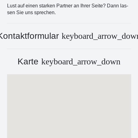
Lust auf einen star­ken Part­ner an Ihrer Sei­te? Dann las­
sen Sie uns spre­chen.
Kontaktformular
keyboard_arrow_dow
Karte
keyboard_arrow_down