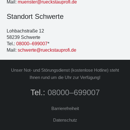
Mail:
muenster@rueckstauprofi.de
Stand­ort Schwer­te
Loh­bach­stra­ße 12
58239 Schwer­te
Tel.:
08000–699007
*
Mail:
schwerte@rueckstauprofi.de
Unser Not- und Stö­rungs­dienst (kos­ten­lo­se Hot­line) steht
Ihnen rund um die Uhr zur Ver­fü­gung!
Tel.:
08000–699007
Bar­rie­re­frei­heit
Daten­schutz