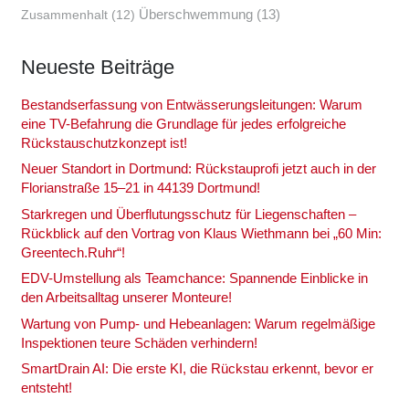
Überschwemmung
(13)
Zusammenhalt
(12)
Neu­es­te Bei­trä­ge
Bestands­er­fas­sung von Ent­wäs­se­rungs­lei­tun­gen: War­um
eine TV-Befah­rung die Grund­la­ge für jedes erfolg­rei­che
Rückstau­schutz­kon­zept ist!
Neu­er Stand­ort in Dort­mund: Rück­stau­pro­fi jetzt auch in der
Flo­ri­an­stra­ße 15–21 in 44139 Dort­mund!
Stark­re­gen und Über­flu­tungs­schutz für Lie­gen­schaf­ten –
Rück­blick auf den Vor­trag von Klaus Wieth­mann bei „60 Min:
Greentech.Ruhr“!
EDV-Umstel­lung als Team­chan­ce: Span­nen­de Ein­bli­cke in
den Arbeits­all­tag unse­rer Mon­teu­re!
War­tung von Pump- und Hebe­an­la­gen: War­um regel­mä­ßi­ge
Inspek­tio­nen teu­re Schä­den ver­hin­dern!
Smart­Drain AI: Die ers­te KI, die Rück­stau erkennt, bevor er
ent­steht!