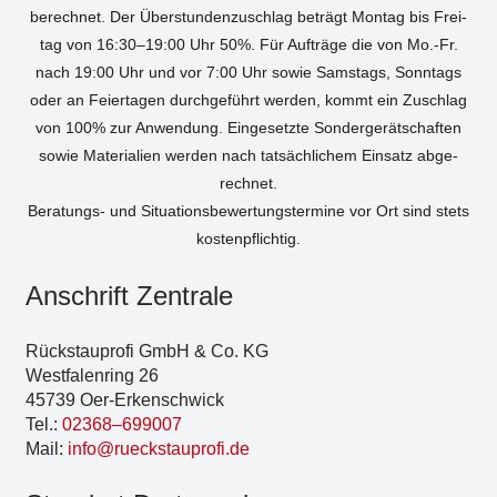
berech­net. Der Über­stun­den­zu­schlag beträgt Mon­tag bis Frei­
tag von 16:30–19:00 Uhr 50%. Für Auf­trä­ge die von Mo.-Fr.
nach 19:00 Uhr und vor 7:00 Uhr sowie Sams­tags, Sonn­tags
oder an Fei­er­ta­gen durch­ge­führt wer­den, kommt ein Zuschlag
von 100% zur Anwen­dung. Ein­ge­setz­te Son­der­ge­rät­schaf­ten
sowie Mate­ria­li­en wer­den nach tat­säch­li­chem Ein­satz abge­
rech­net.
Bera­tungs- und Situa­ti­ons­be­wer­tungs­ter­mi­ne vor Ort sind stets
kos­ten­pflich­tig.
Anschrift Zen­tra­le
Rück­stau­pro­fi GmbH & Co. KG
West­fa­len­ring 26
45739 Oer-Erken­sch­wick
Tel.:
02368–699007
Mail:
info@rueckstauprofi.de