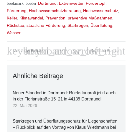
bookmark_border
Dortmund
,
Extremwetter
,
Fördertopf
,
Förderung
,
Hochawsserschutzberatung
,
Hochwasserschutz
,
Keller
,
Klimawandel
,
Prävention
,
präventive Maßnahmen
,
Rückstau
,
staatliche Förderung
,
Starkregen
,
Überflutung
,
Wasser
Vorheriger Beitrag
Nächster Beitrag
Ähn­li­che Bei­trä­ge
Neu­er Stand­ort in Dort­mund: Rück­stau­pro­fi jetzt auch
in der Flo­ri­an­stra­ße 15–21 in 44139 Dort­mund!
22. Mai 2026
Stark­re­gen und Über­flu­tungs­schutz für Lie­gen­schaf­ten
– Rück­blick auf den Vor­trag von Klaus Wieth­mann bei