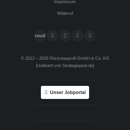
Impres­sum
Wider­ruf
© 2012 – 2026 Rück­stau­pro­fi GmbH & Co. KG
[rea­li­siert von
Strategiepool.de
]
Unser Jobportal