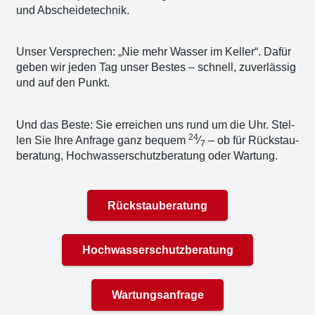
und Abschei­de­tech­nik.
Unser Ver­spre­chen: „Nie mehr Was­ser im Kel­ler“. Dafür
geben wir jeden Tag unser Bes­tes – schnell, zuver­läs­sig
und auf den Punkt.
Und das Bes­te: Sie errei­chen uns rund um die Uhr. Stel­
24
len Sie Ihre Anfra­ge ganz bequem
⁄
– ob für Rück­stau­
7
be­ra­tung, Hoch­was­ser­schutz­be­ra­tung oder War­tung.
Rückstauberatung
Hochwasserschutzberatung
Wartungsanfrage