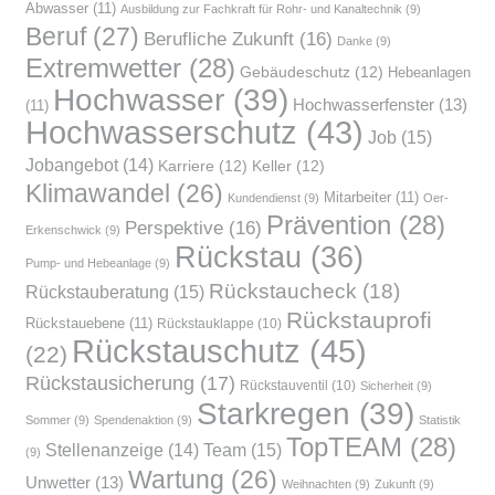
Abwasser
(11)
Ausbildung zur Fachkraft für Rohr- und Kanaltechnik
(9)
Beruf
(27)
Berufliche Zukunft
(16)
Danke
(9)
Extremwetter
(28)
Gebäudeschutz
(12)
Hebeanlagen
Hochwasser
(39)
Hochwasserfenster
(13)
(11)
Hochwasserschutz
(43)
Job
(15)
Jobangebot
(14)
Karriere
(12)
Keller
(12)
Klimawandel
(26)
Mitarbeiter
(11)
Kundendienst
(9)
Oer-
Prävention
(28)
Perspektive
(16)
Erkenschwick
(9)
Rückstau
(36)
Pump- und Hebeanlage
(9)
Rückstaucheck
(18)
Rückstauberatung
(15)
Rückstauprofi
Rückstauebene
(11)
Rückstauklappe
(10)
Rückstauschutz
(45)
(22)
Rückstausicherung
(17)
Rückstauventil
(10)
Sicherheit
(9)
Starkregen
(39)
Sommer
(9)
Spendenaktion
(9)
Statistik
TopTEAM
(28)
Team
(15)
Stellenanzeige
(14)
(9)
Wartung
(26)
Unwetter
(13)
Weihnachten
(9)
Zukunft
(9)