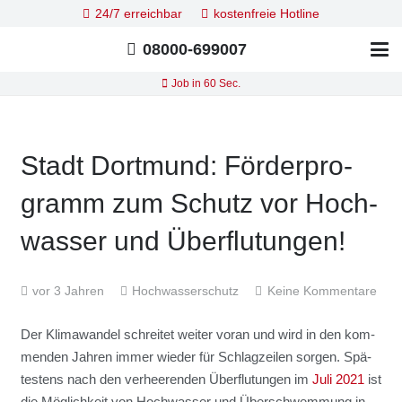
24/7 erreichbar
kostenfreie Hotline
08000-699007
Job in 60 Sec.
Stadt Dort­mund: För­der­pro­
gramm zum Schutz vor Hoch­
was­ser und Über­flu­tun­gen!
vor 3 Jahren
Hochwasserschutz
Keine Kommentare
Der Kli­ma­wan­del schrei­tet wei­ter vor­an und wird in den kom­
men­den Jah­ren immer wie­der für Schlag­zei­len sor­gen. Spä­
tes­tens nach den ver­hee­ren­den Über­flu­tun­gen im
Juli 2021
ist
die Mög­lich­keit von Hoch­was­ser und Über­schwem­mung in