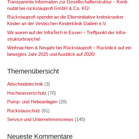
Trans­pa­ren­te Infor­ma­ti­on zur Gesell­schaf­ter­struk­tur – Kon­ti­
nui­tät bei rück­stau­pro­fi GmbH & Co. KG!
Rück­stau­pro­fi spen­det an die Eltern­in­itia­ti­ve krebs­kran­ker
Kin­der an der Ves­ti­schen Kin­der­kli­nik Dat­teln e.V.
Wir waren auf der Infra­Tech in Essen – Treff­punkt der Infra­
struk­tur­bran­che!
Weih­nach­ten & Neu­jahr bei Rück­stau­pro­fi – Rück­blick auf ein
beweg­tes Jahr 2025 und Aus­blick auf 2026!
The­men­über­sicht
Abscheidetechnik
(3)
Hochwasserschutz
(70)
Pump- und Hebeanlagen
(20)
Rückstauschutz
(61)
Service und Unternehmensnews
(145)
Neu­es­te Kom­men­ta­re