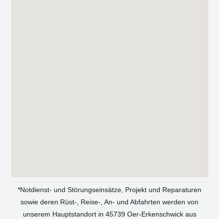
*Not­dienst- und Stö­rungs­ein­sät­ze, Pro­jekt und Repa­ra­tu­ren
sowie deren Rüst‑, Reise‑, An- und Abfahr­ten wer­den von
unse­rem Haupt­stand­ort in 45739 Oer-Erken­sch­wick aus