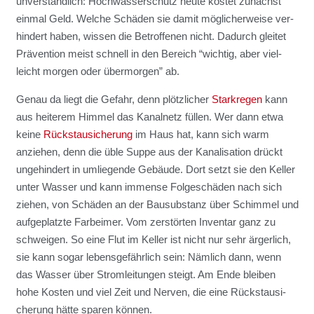
unver­ständ­lich: Hoch­was­ser­schutz heu­te kos­tet zunächst
ein­mal Geld. Wel­che Schä­den sie damit mög­li­cher­wei­se ver­
hin­dert haben, wis­sen die Betrof­fe­nen nicht. Dadurch glei­tet
Prä­ven­ti­on meist schnell in den Bereich “wich­tig, aber viel­
leicht mor­gen oder über­mor­gen” ab.
Genau da liegt die Gefahr, denn plötz­li­cher
Stark­re­gen
kann
aus hei­te­rem Him­mel das Kanal­netz fül­len. Wer dann etwa
kei­ne
Rück­stau­si­che­rung
im Haus hat, kann sich warm
anzie­hen, denn die üble Sup­pe aus der Kana­li­sa­ti­on drückt
unge­hin­dert in umlie­gen­de Gebäu­de. Dort setzt sie den Kel­ler
unter Was­ser und kann immense Fol­ge­schä­den nach sich
zie­hen, von Schä­den an der Bau­sub­stanz über Schim­mel und
auf­ge­platz­te Farb­ei­mer. Vom zer­stör­ten Inven­tar ganz zu
schwei­gen. So eine Flut im Kel­ler ist nicht nur sehr ärger­lich,
sie kann sogar lebens­ge­fähr­lich sein: Näm­lich dann, wenn
das Was­ser über Strom­lei­tun­gen steigt. Am Ende blei­ben
hohe Kos­ten und viel Zeit und Ner­ven, die eine Rück­stau­si­
che­rung hät­te spa­ren kön­nen.