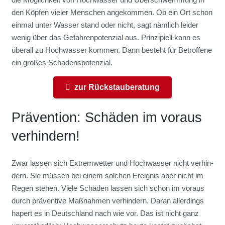
den Köp­fen vie­ler Men­schen ange­kom­men. Ob ein Ort schon
ein­mal unter Was­ser stand oder nicht, sagt näm­lich lei­der
wenig über das Gefah­ren­po­ten­zi­al aus. Prin­zi­pi­ell kann es
über­all zu Hoch­was­ser kom­men. Dann besteht für Betrof­fe­ne
ein gro­ßes Scha­dens­po­ten­zi­al.
zur Rück­stau­be­ra­tung
Prä­ven­ti­on: Schä­den im vor­aus
ver­hin­dern!
Zwar las­sen sich Extrem­wet­ter und Hoch­was­ser nicht ver­hin­
dern. Sie müs­sen bei einem sol­chen Ereig­nis aber nicht im
Regen ste­hen. Vie­le Schä­den las­sen sich schon im vor­aus
durch prä­ven­ti­ve Maß­nah­men ver­hin­dern. Dar­an aller­dings
hapert es in Deutsch­land nach wie vor. Das ist nicht ganz