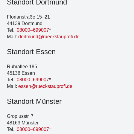
Stand­ort Dort­mund
Flo­ri­an­stra­ße 15–21
44139 Dort­mund
Tel.:
08000–699007
*
Mail:
dortmund@rueckstauprofi.de
Stand­ort Essen
Ruhr­al­lee 185
45136 Essen
Tel.:
08000–699007
*
Mail:
essen@rueckstauprofi.de
Stand­ort Müns­ter
Gro­pi­us­str. 7
48163 Müns­ter
Tel.:
08000–699007
*