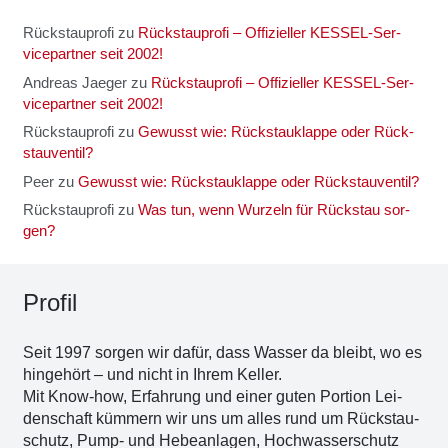
Rückstauprofi
zu
Rück­stau­pro­fi – Offi­zi­el­ler KES­SEL-Ser­
vice­part­ner seit 2002!
Andreas Jaeger
zu
Rück­stau­pro­fi – Offi­zi­el­ler KES­SEL-Ser­
vice­part­ner seit 2002!
Rückstauprofi
zu
Gewusst wie: Rück­stau­klap­pe oder Rück­
stau­ven­til?
Peer
zu
Gewusst wie: Rück­stau­klap­pe oder Rück­stau­ven­til?
Rückstauprofi
zu
Was tun, wenn Wur­zeln für Rück­stau sor­
gen?
Pro­fil
Seit 1997 sor­gen wir dafür, dass Was­ser da bleibt, wo es
hin­ge­hört – und nicht in Ihrem Kel­ler.
Mit Know-how, Erfah­rung und einer guten Por­ti­on Lei­
den­schaft küm­mern wir uns um alles rund um Rückstau­
schutz, Pump- und Hebe­an­la­gen, Hoch­was­ser­schutz