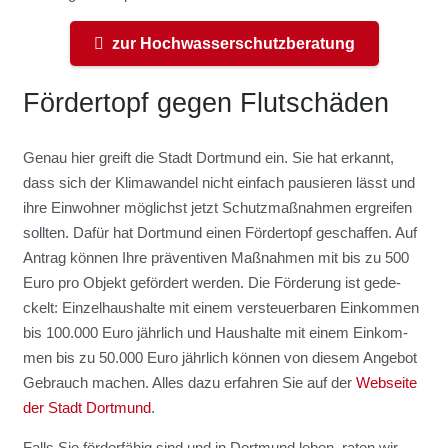
zur Hoch­was­ser­schutz­be­ra­tung
För­der­topf gegen Flut­schä­den
Genau hier greift die Stadt Dort­mund ein. Sie hat erkannt,
dass sich der Kli­ma­wan­del nicht ein­fach pau­sie­ren lässt und
ihre Ein­woh­ner mög­lichst jetzt Schutz­maß­nah­men ergrei­fen
soll­ten. Dafür hat Dort­mund einen För­der­topf geschaf­fen. Auf
Antrag kön­nen Ihre prä­ven­ti­ven Maß­nah­men mit bis zu 500
Euro pro Objekt geför­dert wer­den. Die För­de­rung ist gede­
ckelt: Ein­zel­haus­hal­te mit einem ver­steu­er­ba­ren Ein­kom­men
bis 100.000 Euro jähr­lich und Haus­hal­te mit einem Ein­kom­
men bis zu 50.000 Euro jähr­lich kön­nen von die­sem Ange­bot
Gebrauch machen. Alles dazu erfah­ren Sie auf der
Web­sei­te
der Stadt Dort­mund
.
Falls Sie för­der­fä­hig sind und in Dort­mund leben, raten wir