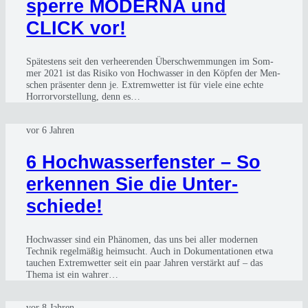
sper­re MODER­NA und
CLICK vor!
Spä­tes­tens seit den ver­hee­ren­den Über­schwem­mun­gen im Som­
mer 2021 ist das Risi­ko von Hoch­was­ser in den Köp­fen der Men­
schen prä­sen­ter denn je. Extrem­wet­ter ist für vie­le eine ech­te
Hor­ror­vor­stel­lung, denn es…
vor 6 Jahren
6 Hoch­was­ser­fens­ter – So
erken­nen Sie die Unter­
schie­de!
Hoch­was­ser sind ein Phä­no­men, das uns bei aller moder­nen
Tech­nik regel­mä­ßig heim­sucht. Auch in Doku­men­ta­tio­nen etwa
tau­chen Extrem­wet­ter seit ein paar Jah­ren ver­stärkt auf – das
The­ma ist ein wah­rer…
vor 8 Jahren