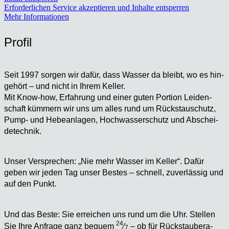
Erforderlichen Service akzeptieren und Inhalte entsperren
Mehr Informationen
Pro­fil
Seit 1997 sor­gen wir dafür, dass Was­ser da bleibt, wo es hin­
ge­hört – und nicht in Ihrem Kel­ler.
Mit Know-how, Erfah­rung und einer guten Por­ti­on Lei­den­
schaft küm­mern wir uns um alles rund um Rückstau­schutz,
Pump- und Hebe­an­la­gen, Hoch­was­ser­schutz und Abschei­
de­tech­nik.
Unser Ver­spre­chen: „Nie mehr Was­ser im Kel­ler“. Dafür
geben wir jeden Tag unser Bes­tes – schnell, zuver­läs­sig und
auf den Punkt.
Und das Bes­te: Sie errei­chen uns rund um die Uhr. Stel­len
24
Sie Ihre Anfra­ge ganz bequem
⁄
– ob für Rück­stau­be­ra­
7