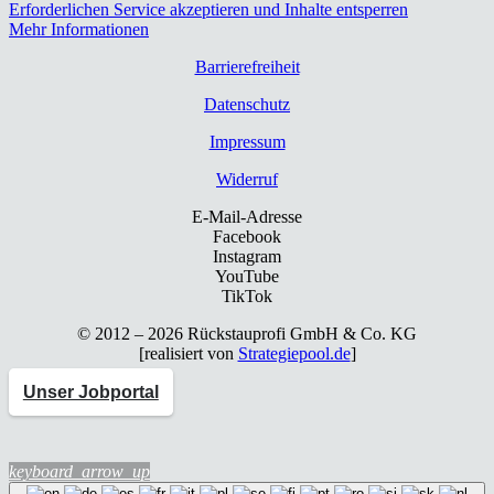
Erforderlichen Service akzeptieren und Inhalte entsperren
Mehr Informationen
Bar­rie­re­frei­heit
Daten­schutz
Impres­sum
Wider­ruf
E-Mail-Adresse
Facebook
Instagram
YouTube
TikTok
© 2012 – 2026 Rück­stau­pro­fi GmbH & Co. KG
[rea­li­siert von
Strategiepool.de
]
Unser Jobportal
keyboard_arrow_up