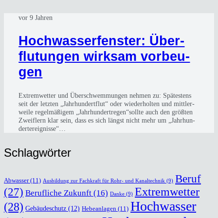
vor 9 Jahren
Hoch­was­ser­fens­ter: Über­
flu­tun­gen wirk­sam vor­beu­
gen
Extrem­wet­ter und Über­schwem­mun­gen neh­men zu: Spä­tes­tens
seit der letz­ten „Jahr­hun­dert­flut“ oder wie­der­hol­ten und mitt­ler­
wei­le regel­mä­ßi­gem „Jahrhundertregen“sollte auch den größ­ten
Zweif­lern klar sein, dass es sich längst nicht mehr um „Jahr­hun­
dert­ereig­nis­se“…
Schlag­wör­ter
Beruf
Abwasser
(11)
Ausbildung zur Fachkraft für Rohr- und Kanaltechnik
(9)
(27)
Extremwetter
Berufliche Zukunft
(16)
Danke
(9)
Hochwasser
(28)
Gebäudeschutz
(12)
Hebeanlagen
(11)