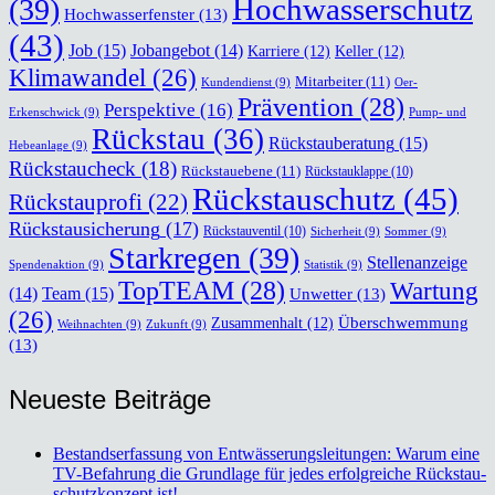
Hochwasserschutz
(39)
Hochwasserfenster
(13)
(43)
Job
(15)
Jobangebot
(14)
Karriere
(12)
Keller
(12)
Klimawandel
(26)
Mitarbeiter
(11)
Kundendienst
(9)
Oer-
Prävention
(28)
Perspektive
(16)
Erkenschwick
(9)
Pump- und
Rückstau
(36)
Rückstauberatung
(15)
Hebeanlage
(9)
Rückstaucheck
(18)
Rückstauebene
(11)
Rückstauklappe
(10)
Rückstauschutz
(45)
Rückstauprofi
(22)
Rückstausicherung
(17)
Rückstauventil
(10)
Sicherheit
(9)
Sommer
(9)
Starkregen
(39)
Stellenanzeige
Spendenaktion
(9)
Statistik
(9)
TopTEAM
(28)
Wartung
Team
(15)
(14)
Unwetter
(13)
(26)
Überschwemmung
Zusammenhalt
(12)
Weihnachten
(9)
Zukunft
(9)
(13)
Neu­es­te Bei­trä­ge
Bestands­er­fas­sung von Ent­wäs­se­rungs­lei­tun­gen: War­um eine
TV-Befah­rung die Grund­la­ge für jedes erfolg­rei­che Rückstau­
schutz­kon­zept ist!