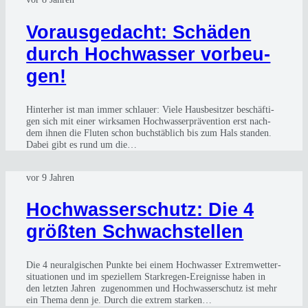
Vor­aus­ge­dacht: Schä­den
durch Hoch­was­ser vor­beu­
gen!
Hin­ter­her ist man immer schlau­er: Vie­le Haus­be­sit­zer beschäf­ti­
gen sich mit einer wirk­sa­men Hoch­was­ser­prä­ven­ti­on erst nach­
dem ihnen die Flu­ten schon buch­stäb­lich bis zum Hals stan­den.
Dabei gibt es rund um die…
vor 9 Jahren
Hoch­was­ser­schutz: Die 4
größ­ten Schwach­stel­len
Die 4 neur­al­gi­schen Punk­te bei einem Hoch­was­ser Extrem­wet­ter­
si­tua­tio­nen und im spe­zi­el­lem Stark­re­gen-Ereig­nis­se haben in
den letz­ten Jah­ren zuge­nom­men und Hoch­was­ser­schutz ist mehr
ein The­ma denn je. Durch die extrem star­ken…