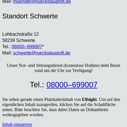
Mail:
muenster@rueckstauprofi.de
Stand­ort Schwer­te
Loh­bach­stra­ße 12
58239 Schwer­te
Tel.:
08000–699007
*
Mail:
schwerte@rueckstauprofi.de
Unser Not- und Stö­rungs­dienst (kos­ten­lo­se Hot­line) steht Ihnen
rund um die Uhr zur Ver­fü­gung!
Tel.:
08000–699007
Sie sehen gerade einen Platzhalterinhalt von
Elfsight
. Um auf den
eigentlichen Inhalt zuzugreifen, klicken Sie auf die Schaltfläche
unten. Bitte beachten Sie, dass dabei Daten an Drittanbieter
weitergegeben werden.
Inhalt entsperren