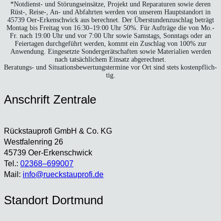
*Not­dienst- und Stö­rungs­ein­sät­ze, Pro­jekt und Repa­ra­tu­ren sowie deren
Rüst‑, Reise‑, An- und Abfahr­ten wer­den von unse­rem Haupt­stand­ort in
45739 Oer-Erken­sch­wick aus berech­net. Der Über­stun­den­zu­schlag beträgt
Mon­tag bis Frei­tag von 16:30–19:00 Uhr 50%. Für Auf­trä­ge die von Mo.-
Fr. nach 19:00 Uhr und vor 7:00 Uhr sowie Sams­tags, Sonn­tags oder an
Fei­er­ta­gen durch­ge­führt wer­den, kommt ein Zuschlag von 100% zur
Anwen­dung. Ein­ge­setz­te Son­der­ge­rät­schaf­ten sowie Mate­ria­li­en wer­den
nach tat­säch­li­chem Ein­satz abge­rech­net.
Bera­tungs- und Situa­ti­ons­be­wer­tungs­ter­mi­ne vor Ort sind stets kos­ten­pflich­
tig.
Anschrift Zen­tra­le
Rück­stau­pro­fi GmbH & Co. KG
West­fa­len­ring 26
45739 Oer-Erken­sch­wick
Tel.:
02368–699007
Mail:
info@rueckstauprofi.de
Stand­ort Dort­mund