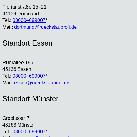
Flo­ri­an­stra­ße 15–21
44139 Dort­mund
Tel.:
08000–699007
*
Mail:
dortmund@rueckstauprofi.de
Stand­ort Essen
Ruhr­al­lee 185
45136 Essen
Tel.:
08000–699007
*
Mail:
essen@rueckstauprofi.de
Stand­ort Müns­ter
Gro­pi­us­str. 7
48163 Müns­ter
Tel.:
08000–699007
*