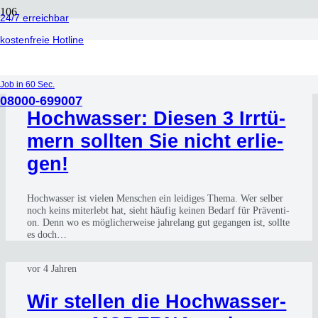
24/7 erreichbar
Fenster
kostenfreie Hotline
vor 4 Jahren
Job in 60 Sec.
08000-699007
Hoch­was­ser: Die­sen 3 Irr­tü­
mern soll­ten Sie nicht erlie­
gen!
Hoch­was­ser ist vie­len Men­schen ein lei­di­ges The­ma. Wer sel­ber
noch keins mit­er­lebt hat, sieht häu­fig kei­nen Bedarf für Prä­ven­ti­
on. Denn wo es mög­li­cher­wei­se jah­re­lang gut gegan­gen ist, soll­te
es doch…
vor 4 Jahren
Wir stel­len die Hoch­was­ser­