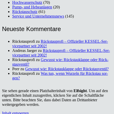
Hochwasserschutz
(70)
Pump- und Hebeanlagen
(20)
Rückstauschutz
(61)
Service und Unternehmensnews
(145)
Neu­es­te Kom­men­ta­re
Rückstauprofi
zu
Rück­stau­pro­fi – Offi­zi­el­ler KES­SEL-Ser­
vice­part­ner seit 2002!
Andreas Jaeger
zu
Rück­stau­pro­fi – Offi­zi­el­ler KES­SEL-Ser­
vice­part­ner seit 2002!
Rückstauprofi
zu
Gewusst wie: Rück­stau­klap­pe oder Rück­
stau­ven­til?
Peer
zu
Gewusst wie: Rück­stau­klap­pe oder Rück­stau­ven­til?
Rückstauprofi
zu
Was tun, wenn Wur­zeln für Rück­stau sor­
gen?
Sie sehen gerade einen Platzhalterinhalt von
Elfsight
. Um auf den
eigentlichen Inhalt zuzugreifen, klicken Sie auf die Schaltfläche
unten. Bitte beachten Sie, dass dabei Daten an Drittanbieter
weitergegeben werden.
Inhalt entsperren