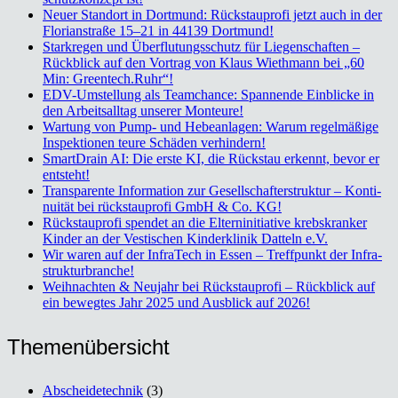
Neu­er Stand­ort in Dort­mund: Rück­stau­pro­fi jetzt auch in der
Flo­ri­an­stra­ße 15–21 in 44139 Dort­mund!
Stark­re­gen und Über­flu­tungs­schutz für Lie­gen­schaf­ten –
Rück­blick auf den Vor­trag von Klaus Wieth­mann bei „60
Min: Greentech.Ruhr“!
EDV-Umstel­lung als Team­chan­ce: Span­nen­de Ein­bli­cke in
den Arbeits­all­tag unse­rer Mon­teu­re!
War­tung von Pump- und Hebe­an­la­gen: War­um regel­mä­ßi­ge
Inspek­tio­nen teu­re Schä­den ver­hin­dern!
Smart­Drain AI: Die ers­te KI, die Rück­stau erkennt, bevor er
ent­steht!
Trans­pa­ren­te Infor­ma­ti­on zur Gesell­schaf­ter­struk­tur – Kon­ti­
nui­tät bei rück­stau­pro­fi GmbH & Co. KG!
Rück­stau­pro­fi spen­det an die Eltern­in­itia­ti­ve krebs­kran­ker
Kin­der an der Ves­ti­schen Kin­der­kli­nik Dat­teln e.V.
Wir waren auf der Infra­Tech in Essen – Treff­punkt der Infra­
struk­tur­bran­che!
Weih­nach­ten & Neu­jahr bei Rück­stau­pro­fi – Rück­blick auf
ein beweg­tes Jahr 2025 und Aus­blick auf 2026!
The­men­über­sicht
Abscheidetechnik
(3)