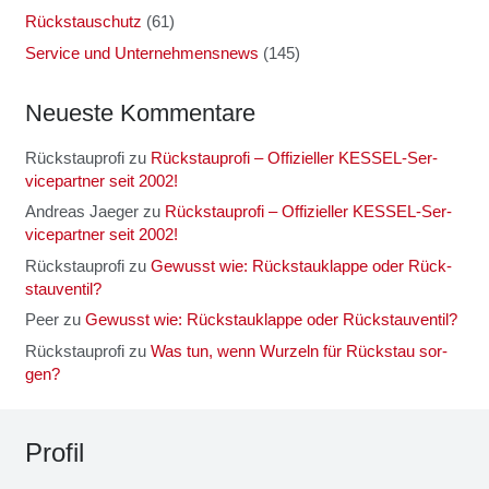
Rückstauschutz
(61)
Service und Unternehmensnews
(145)
Neu­es­te Kom­men­ta­re
Rückstauprofi
zu
Rück­stau­pro­fi – Offi­zi­el­ler KES­SEL-Ser­
vice­part­ner seit 2002!
Andreas Jaeger
zu
Rück­stau­pro­fi – Offi­zi­el­ler KES­SEL-Ser­
vice­part­ner seit 2002!
Rückstauprofi
zu
Gewusst wie: Rück­stau­klap­pe oder Rück­
stau­ven­til?
Peer
zu
Gewusst wie: Rück­stau­klap­pe oder Rück­stau­ven­til?
Rückstauprofi
zu
Was tun, wenn Wur­zeln für Rück­stau sor­
gen?
Pro­fil