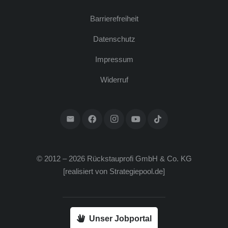
Bar­rie­re­frei­heit
Daten­schutz
Impres­sum
Wider­ruf
© 2012 – 2026 Rück­stau­pro­fi GmbH & Co. KG
[rea­li­siert von
Strategiepool.de
]
Unser Jobportal