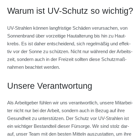
War­um ist UV-Schutz so wich­tig?
UV-Strah­len kön­nen lang­fris­ti­ge Schä­den ver­ur­sa­chen, von
Son­nen­brand über vor­zei­ti­ge Haut­al­te­rung bis hin zu Haut­
krebs. Es ist daher ent­schei­dend, sich regel­mä­ßig und effek­
tiv vor der Son­ne zu schüt­zen. Nicht nur wäh­rend der Arbeits­
zeit, son­dern auch in der Frei­zeit soll­ten die­se Schutz­maß­
nah­men beach­tet wer­den.
Unse­re Ver­ant­wor­tung
Als Arbeit­ge­ber füh­len wir uns ver­ant­wort­lich, unse­re Mit­ar­bei­
ter nicht nur bei der Arbeit, son­dern auch in Bezug auf ihre
Gesund­heit zu unter­stüt­zen. Der Schutz vor UV-Strah­len ist
ein wich­ti­ger Bestand­teil die­ser Für­sor­ge. Wir sind stolz dar­
auf, unser Team mit den bes­ten Mit­teln aus­zu­stat­ten, um ihre