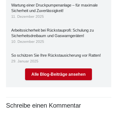
War­tung einer Druck­pum­pen­an­la­ge – für maxi­ma­le
Sicher­heit und Zuver­läs­sig­keit!
11. Dezember 2025
Arbeits­si­cher­heit bei Rück­stau­pro­fi: Schu­lung zu
Sicher­heits­drei­baum und Gas­warn­ge­rä­ten!
10. Dezember 2025
So schüt­zen Sie Ihre Rück­stau­si­che­rung vor Rat­ten!
29. Januar 2025
Alle Blog-Beiträge ansehen
Schreibe einen Kommentar