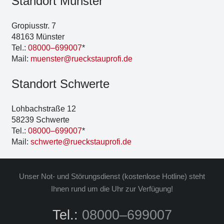
Stand­ort Müns­ter
Gro­pi­us­str. 7
48163 Müns­ter
Tel.:
08000–699007
*
Mail:
muenster@rueckstauprofi.de
Stand­ort Schwer­te
Loh­bach­stra­ße 12
58239 Schwer­te
Tel.:
08000–699007
*
Mail:
schwerte@rueckstauprofi.de
Unser Not- und Stö­rungs­dienst (kos­ten­lo­se Hot­line) steht
Ihnen rund um die Uhr zur Ver­fü­gung!
Tel.:
08000–699007