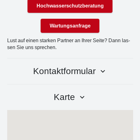
Hochwasserschutzberatung
Wartungsanfrage
Lust auf einen star­ken Part­ner an Ihrer Sei­te? Dann las­
sen Sie uns spre­chen.
Kontaktformular
keyboard_arrow_down
Karte
keyboard_arrow_down