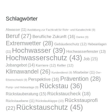
Schlag­wör­ter
Abwasser
(11)
Ausbildung zur Fachkraft für Rohr- und Kanaltechnik
(9)
Beruf
(27)
Berufliche Zukunft
(16)
Danke
(9)
Extremwetter
(28)
Gebäudeschutz
(12)
Hebeanlagen
Hochwasser
(39)
Hochwasserfenster
(13)
(11)
Hochwasserschutz
(43)
Job
(15)
Jobangebot
(14)
Karriere
(12)
Keller
(12)
Klimawandel
(26)
Mitarbeiter
(11)
Kundendienst
(9)
Oer-
Prävention
(28)
Perspektive
(16)
Erkenschwick
(9)
Rückstau
(36)
Pump- und Hebeanlage
(9)
Rückstaucheck
(18)
Rückstauberatung
(15)
Rückstauprofi
Rückstauebene
(11)
Rückstauklappe
(10)
Rückstauschutz
(45)
(22)