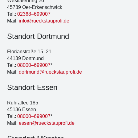
West­fa­len­ring 26
45739 Oer-Erken­sch­wick
Tel.:
02368–699007
Mail:
info@rueckstauprofi.de
Stand­ort Dort­mund
Flo­ri­an­stra­ße 15–21
44139 Dort­mund
Tel.:
08000–699007
*
Mail:
dortmund@rueckstauprofi.de
Stand­ort Essen
Ruhr­al­lee 185
45136 Essen
Tel.:
08000–699007
*
Mail:
essen@rueckstauprofi.de