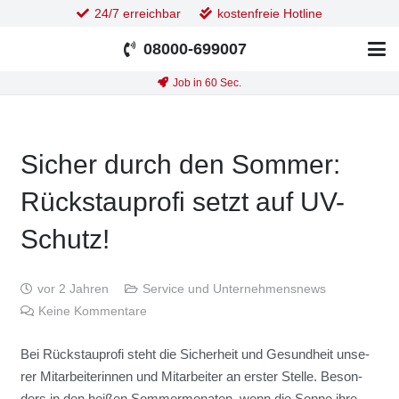
24/7 erreichbar
kostenfreie Hotline
08000-699007
Job in 60 Sec.
Sicher durch den Som­mer:
Rück­stau­pro­fi setzt auf UV-
Schutz!
vor 2 Jahren
Service und Unternehmensnews
Keine Kommentare
Bei Rück­stau­pro­fi steht die Sicher­heit und Gesund­heit unse­
rer Mit­ar­bei­te­rin­nen und Mit­ar­bei­ter an ers­ter Stel­le. Beson­
ders in den hei­ßen Som­mer­mo­na­ten, wenn die Son­ne ihre