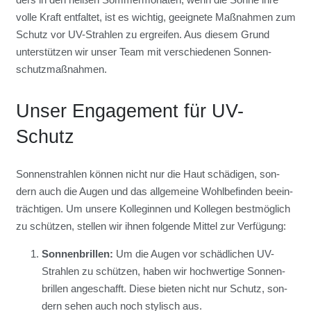
vol­le Kraft ent­fal­tet, ist es wich­tig, geeig­ne­te Maß­nah­men zum
Schutz vor UV-Strah­len zu ergrei­fen. Aus die­sem Grund
unter­stüt­zen wir unser Team mit ver­schie­de­nen Son­nen­
schutz­maß­nah­men.
Unser Enga­ge­ment für UV-
Schutz
Son­nen­strah­len kön­nen nicht nur die Haut schä­di­gen, son­
dern auch die Augen und das all­ge­mei­ne Wohl­be­fin­den beein­
träch­ti­gen. Um unse­re Kol­le­gin­nen und Kol­le­gen best­mög­lich
zu schüt­zen, stel­len wir ihnen fol­gen­de Mit­tel zur Ver­fü­gung:
Son­nen­bril­len:
Um die Augen vor schäd­li­chen UV-
Strah­len zu schüt­zen, haben wir hoch­wer­ti­ge Son­nen­
bril­len ange­schafft. Die­se bie­ten nicht nur Schutz, son­
dern sehen auch noch sty­lisch aus.