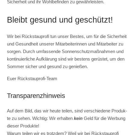
Sicher­heit und ihr Wohl­be­fin­den zu gewähr­leis­ten.
Bleibt gesund und geschützt!
Wir bei Rück­stau­pro­fi tun unser Bes­tes, um für die Sicher­heit
und Gesund­heit unse­rer Mit­ar­bei­te­rin­nen und Mit­ar­bei­ter zu
sor­gen. Durch umfas­sen­de Son­nen­schutz­maß­nah­men und
kon­ti­nu­ier­li­che Auf­klä­rung sind wir bes­tens gerüs­tet, um den
Som­mer sicher und gesund zu genie­ßen.
Euer Rück­stau­pro­fi-Team
Trans­pa­renz­hin­weis
Auf dem Bild, das wir heu­te tei­len, sind ver­schie­de­ne Pro­duk­
te zu sehen. Wich­tig: Wir erhal­ten
kein
Geld für die Wer­bung
die­ser Pro­duk­te!
War­um tei­len wir es trotz­dem? Weil wir bei Rück­stau­pro­fi