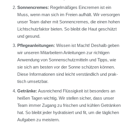
Son­nen­cremes:
Regel­mä­ßi­ges Ein­cre­men ist ein
Muss, wenn man sich im Frei­en auf­hält. Wir ver­sor­gen
unser Team daher mit Son­nen­cremes, die einen hohen
Licht­schutz­fak­tor bie­ten. So bleibt die Haut geschützt
und gesund.
Pfle­ge­an­lei­tun­gen:
Wis­sen ist Macht! Des­halb geben
wir unse­ren Mit­ar­bei­tern Anlei­tun­gen zur rich­ti­gen
Anwen­dung von Son­nen­schutz­mit­teln und Tipps, wie
sie sich am bes­ten vor der Son­ne schüt­zen kön­nen.
Die­se Infor­ma­tio­nen sind leicht ver­ständ­lich und prak­
tisch umsetz­bar.
Geträn­ke:
Aus­rei­chend Flüs­sig­keit ist beson­ders an
hei­ßen Tagen wich­tig. Wir stel­len sicher, dass unser
Team immer Zugang zu fri­schen und küh­len Geträn­ken
hat. So bleibt jeder hydra­ti­siert und fit, um die täg­li­chen
Auf­ga­ben zu meis­tern.