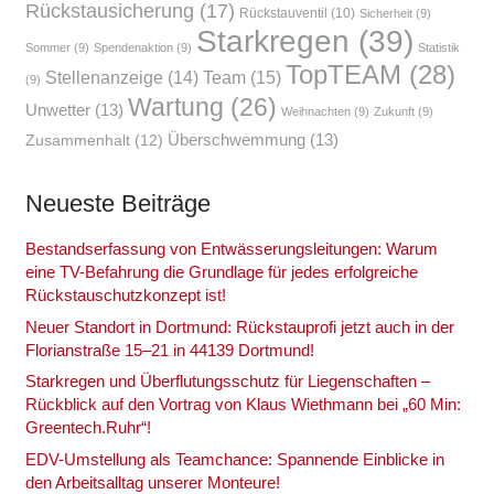
Rückstausicherung
(17)
Rückstauventil
(10)
Sicherheit
(9)
Starkregen
(39)
Sommer
(9)
Spendenaktion
(9)
Statistik
TopTEAM
(28)
Team
(15)
Stellenanzeige
(14)
(9)
Wartung
(26)
Unwetter
(13)
Weihnachten
(9)
Zukunft
(9)
Überschwemmung
(13)
Zusammenhalt
(12)
Neu­es­te Bei­trä­ge
Bestands­er­fas­sung von Ent­wäs­se­rungs­lei­tun­gen: War­um
eine TV-Befah­rung die Grund­la­ge für jedes erfolg­rei­che
Rückstau­schutz­kon­zept ist!
Neu­er Stand­ort in Dort­mund: Rück­stau­pro­fi jetzt auch in der
Flo­ri­an­stra­ße 15–21 in 44139 Dort­mund!
Stark­re­gen und Über­flu­tungs­schutz für Lie­gen­schaf­ten –
Rück­blick auf den Vor­trag von Klaus Wieth­mann bei „60 Min:
Greentech.Ruhr“!
EDV-Umstel­lung als Team­chan­ce: Span­nen­de Ein­bli­cke in
den Arbeits­all­tag unse­rer Mon­teu­re!