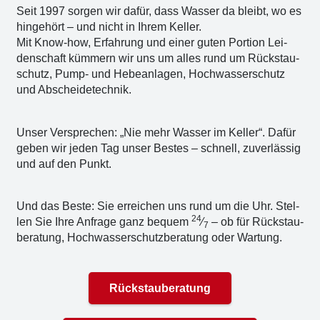
Seit 1997 sor­gen wir dafür, dass Was­ser da bleibt, wo es
hin­ge­hört – und nicht in Ihrem Kel­ler.
Mit Know-how, Erfah­rung und einer guten Por­ti­on Lei­
den­schaft küm­mern wir uns um alles rund um Rückstau­
schutz, Pump- und Hebe­an­la­gen, Hoch­was­ser­schutz
und Abschei­de­tech­nik.
Unser Ver­spre­chen: „Nie mehr Was­ser im Kel­ler“. Dafür
geben wir jeden Tag unser Bes­tes – schnell, zuver­läs­sig
und auf den Punkt.
Und das Bes­te: Sie errei­chen uns rund um die Uhr. Stel­
24
len Sie Ihre Anfra­ge ganz bequem
⁄
– ob für Rück­stau­
7
be­ra­tung, Hoch­was­ser­schutz­be­ra­tung oder War­tung.
Rückstauberatung