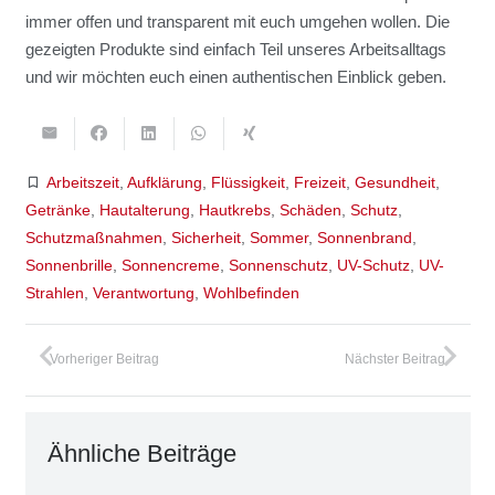
immer offen und trans­pa­rent mit euch umge­hen wol­len. Die
gezeig­ten Pro­duk­te sind ein­fach Teil unse­res Arbeits­all­tags
und wir möch­ten euch einen authen­ti­schen Ein­blick geben.
bookmark_border
Arbeitszeit
,
Aufklärung
,
Flüssigkeit
,
Freizeit
,
Gesundheit
,
Getränke
,
Hautalterung
,
Hautkrebs
,
Schäden
,
Schutz
,
Schutzmaßnahmen
,
Sicherheit
,
Sommer
,
Sonnenbrand
,
Sonnenbrille
,
Sonnencreme
,
Sonnenschutz
,
UV-Schutz
,
UV-
Strahlen
,
Verantwortung
,
Wohlbefinden
Vorheriger Beitrag
Nächster Beitrag
Ähn­li­che Bei­trä­ge