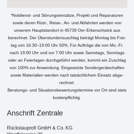
*Not­dienst- und Stö­rungs­ein­sät­ze, Pro­jekt und Repa­ra­tu­ren
sowie deren Rüst‑, Reise‑, An- und Abfahr­ten wer­den von
unse­rem Haupt­stand­ort in 45739 Oer-Erken­sch­wick aus
berech­net. Der Über­stun­den­zu­schlag beträgt Mon­tag bis Frei­
tag von 16:30–19:00 Uhr 50%. Für Auf­trä­ge die von Mo.-Fr.
nach 19:00 Uhr und vor 7:00 Uhr sowie Sams­tags, Sonn­tags
oder an Fei­er­ta­gen durch­ge­führt wer­den, kommt ein Zuschlag
von 100% zur Anwen­dung. Ein­ge­setz­te Son­der­ge­rät­schaf­ten
sowie Mate­ria­li­en wer­den nach tat­säch­li­chem Ein­satz abge­
rech­net.
Bera­tungs- und Situa­ti­ons­be­wer­tungs­ter­mi­ne vor Ort sind stets
kos­ten­pflich­tig.
Anschrift Zen­tra­le
Rück­stau­pro­fi GmbH & Co. KG