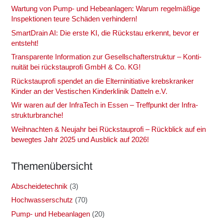
War­tung von Pump- und Hebe­an­la­gen: War­um regel­mä­ßi­ge
Inspek­tio­nen teu­re Schä­den ver­hin­dern!
Smart­Drain AI: Die ers­te KI, die Rück­stau erkennt, bevor er
ent­steht!
Trans­pa­ren­te Infor­ma­ti­on zur Gesell­schaf­ter­struk­tur – Kon­ti­
nui­tät bei rück­stau­pro­fi GmbH & Co. KG!
Rück­stau­pro­fi spen­det an die Eltern­in­itia­ti­ve krebs­kran­ker
Kin­der an der Ves­ti­schen Kin­der­kli­nik Dat­teln e.V.
Wir waren auf der Infra­Tech in Essen – Treff­punkt der Infra­
struk­tur­bran­che!
Weih­nach­ten & Neu­jahr bei Rück­stau­pro­fi – Rück­blick auf ein
beweg­tes Jahr 2025 und Aus­blick auf 2026!
The­men­über­sicht
Abscheidetechnik
(3)
Hochwasserschutz
(70)
Pump- und Hebeanlagen
(20)