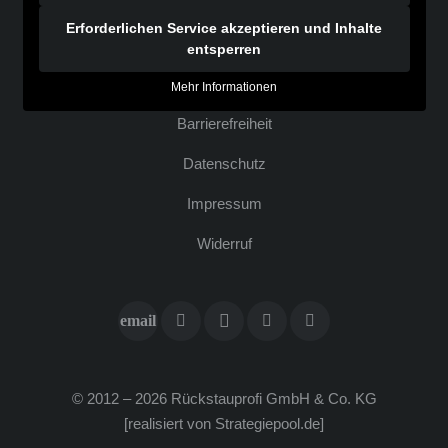
Erforderlichen Service akzeptieren und Inhalte
entsperren
Mehr Informationen
Bar­rie­re­frei­heit
Daten­schutz
Impres­sum
Wider­ruf
© 2012 – 2026 Rück­stau­pro­fi GmbH & Co. KG
[rea­li­siert von
Strategiepool.de
]