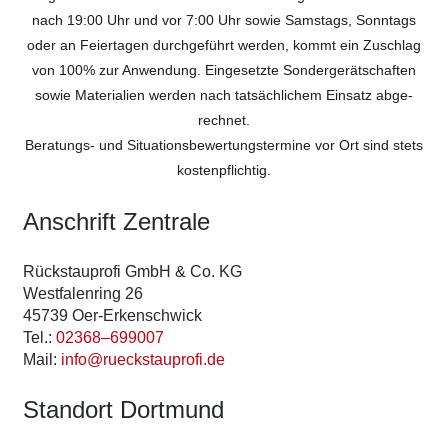
nach 19:00 Uhr und vor 7:00 Uhr sowie Sams­tags, Sonn­tags
oder an Fei­er­ta­gen durch­ge­führt wer­den, kommt ein Zuschlag
von 100% zur Anwen­dung. Ein­ge­setz­te Son­der­ge­rät­schaf­ten
sowie Mate­ria­li­en wer­den nach tat­säch­li­chem Ein­satz abge­
rech­net.
Bera­tungs- und Situa­ti­ons­be­wer­tungs­ter­mi­ne vor Ort sind stets
kos­ten­pflich­tig.
Anschrift Zen­tra­le
Rück­stau­pro­fi GmbH & Co. KG
West­fa­len­ring 26
45739 Oer-Erken­sch­wick
Tel.:
02368–699007
Mail:
info@rueckstauprofi.de
Stand­ort Dort­mund