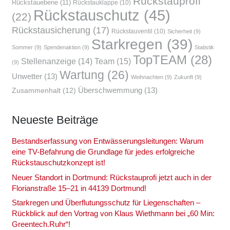
Rückstauprofi
Rückstauebene
(11)
Rückstauklappe
(10)
Rückstauschutz
(45)
(22)
Rückstausicherung
(17)
Rückstauventil
(10)
Sicherheit
(9)
Starkregen
(39)
Sommer
(9)
Spendenaktion
(9)
Statistik
TopTEAM
(28)
Team
(15)
Stellenanzeige
(14)
(9)
Wartung
(26)
Unwetter
(13)
Weihnachten
(9)
Zukunft
(9)
Überschwemmung
(13)
Zusammenhalt
(12)
Neu­es­te Bei­trä­ge
Bestands­er­fas­sung von Ent­wäs­se­rungs­lei­tun­gen: War­um
eine TV-Befah­rung die Grund­la­ge für jedes erfolg­rei­che
Rückstau­schutz­kon­zept ist!
Neu­er Stand­ort in Dort­mund: Rück­stau­pro­fi jetzt auch in der
Flo­ri­an­stra­ße 15–21 in 44139 Dort­mund!
Stark­re­gen und Über­flu­tungs­schutz für Lie­gen­schaf­ten –
Rück­blick auf den Vor­trag von Klaus Wieth­mann bei „60 Min:
Greentech.Ruhr“!