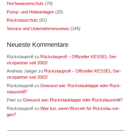
Hochwasserschutz
(70)
Pump- und Hebeanlagen
(20)
Rückstauschutz
(61)
Service und Unternehmensnews
(145)
Neu­es­te Kom­men­ta­re
Rückstauprofi
zu
Rück­stau­pro­fi – Offi­zi­el­ler KES­SEL-Ser­
vice­part­ner seit 2002!
Andreas Jaeger
zu
Rück­stau­pro­fi – Offi­zi­el­ler KES­SEL-Ser­
vice­part­ner seit 2002!
Rückstauprofi
zu
Gewusst wie: Rück­stau­klap­pe oder Rück­
stau­ven­til?
Peer
zu
Gewusst wie: Rück­stau­klap­pe oder Rück­stau­ven­til?
Rückstauprofi
zu
Was tun, wenn Wur­zeln für Rück­stau sor­
gen?