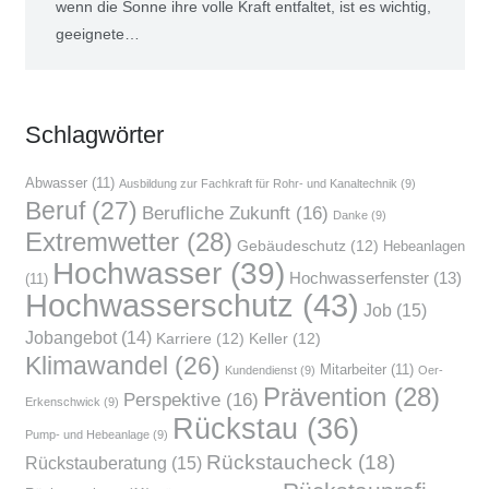
wenn die Son­ne ihre vol­le Kraft ent­fal­tet, ist es wich­tig,
geeig­ne­te…
Schlag­wör­ter
Abwasser
(11)
Ausbildung zur Fachkraft für Rohr- und Kanaltechnik
(9)
Beruf
(27)
Berufliche Zukunft
(16)
Danke
(9)
Extremwetter
(28)
Gebäudeschutz
(12)
Hebeanlagen
Hochwasser
(39)
Hochwasserfenster
(13)
(11)
Hochwasserschutz
(43)
Job
(15)
Jobangebot
(14)
Karriere
(12)
Keller
(12)
Klimawandel
(26)
Mitarbeiter
(11)
Kundendienst
(9)
Oer-
Prävention
(28)
Perspektive
(16)
Erkenschwick
(9)
Rückstau
(36)
Pump- und Hebeanlage
(9)
Rückstaucheck
(18)
Rückstauberatung
(15)