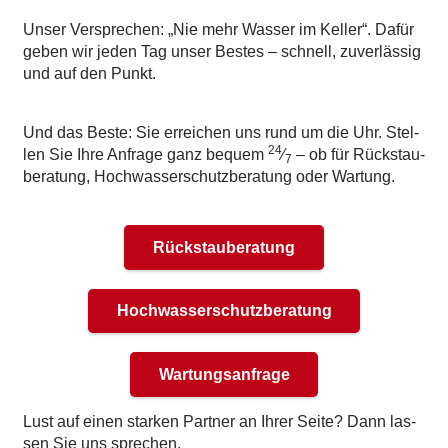
Unser Ver­spre­chen: „Nie mehr Was­ser im Kel­ler“. Dafür
geben wir jeden Tag unser Bes­tes – schnell, zuver­läs­sig
und auf den Punkt.
Und das Bes­te: Sie errei­chen uns rund um die Uhr. Stel­
24
len Sie Ihre Anfra­ge ganz bequem
⁄
– ob für Rück­stau­
7
be­ra­tung, Hoch­was­ser­schutz­be­ra­tung oder War­tung.
Rückstauberatung
Hochwasserschutzberatung
Wartungsanfrage
Lust auf einen star­ken Part­ner an Ihrer Sei­te? Dann las­
sen Sie uns spre­chen.