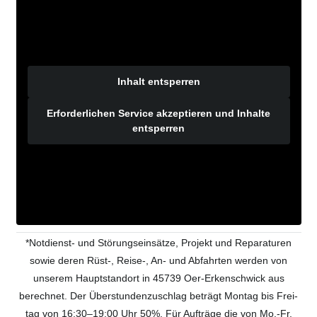
Inhalt entsperren
Erforderlichen Service akzeptieren und Inhalte
entsperren
*Not­dienst- und Stö­rungs­ein­sät­ze, Pro­jekt und Repa­ra­tu­ren
sowie deren Rüst‑, Reise‑, An- und Abfahr­ten wer­den von
unse­rem Haupt­stand­ort in 45739 Oer-Erken­sch­wick aus
berech­net. Der Über­stun­den­zu­schlag beträgt Mon­tag bis Frei­
tag von 16:30–19:00 Uhr 50%. Für Auf­trä­ge die von Mo.-Fr.