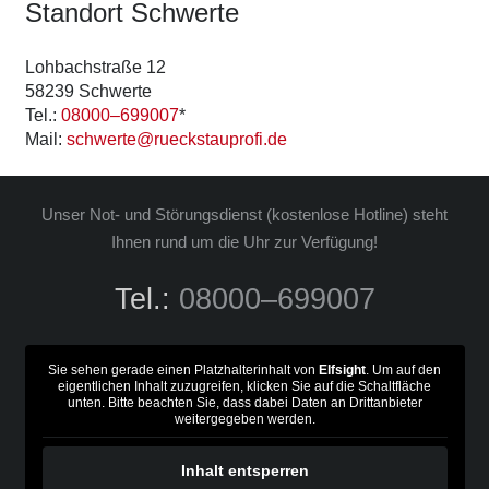
Stand­ort Schwer­te
Loh­bach­stra­ße 12
58239 Schwer­te
Tel.:
08000–699007
*
Mail:
schwerte@rueckstauprofi.de
Unser Not- und Stö­rungs­dienst (kos­ten­lo­se Hot­line) steht
Ihnen rund um die Uhr zur Ver­fü­gung!
Tel.:
08000–699007
Sie sehen gerade einen Platzhalterinhalt von
Elfsight
. Um auf den
eigentlichen Inhalt zuzugreifen, klicken Sie auf die Schaltfläche
unten. Bitte beachten Sie, dass dabei Daten an Drittanbieter
weitergegeben werden.
Inhalt entsperren