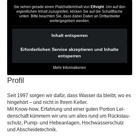
Sie sehen gerade einen Platzhalterinhalt von
Elfsight
. Um auf den
eigentlichen Inhalt zuzugreifen, klicken Sie auf die Schaltfläche
unten. Bitte beachten Sie, dass dabei Daten an Drittanbieter
weitergegeben werden.
Inhalt entsperren
Erforderlichen Service akzeptieren und Inhalte
entsperren
Mehr Informationen
Pro­fil
Seit 1997 sor­gen wir dafür, dass Was­ser da bleibt, wo es
hin­ge­hört – und nicht in Ihrem Kel­ler.
Mit Know-how, Erfah­rung und einer guten Por­ti­on Lei­
den­schaft küm­mern wir uns um alles rund um Rückstau­
schutz, Pump- und Hebe­an­la­gen, Hoch­was­ser­schutz
und Abschei­de­tech­nik.