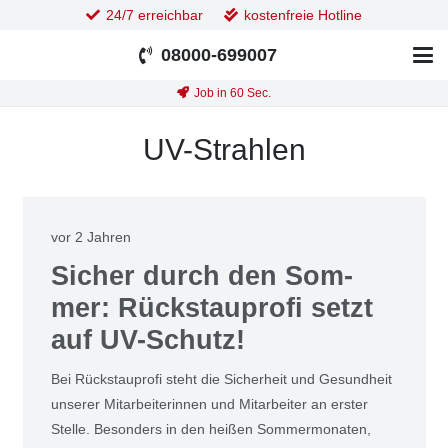
24/7 erreichbar
kostenfreie Hotline
08000-699007
Job in 60 Sec.
UV-Strahlen
vor 2 Jahren
Sicher durch den Som­
mer: Rück­stau­pro­fi setzt
auf UV-Schutz!
Bei Rück­stau­pro­fi steht die Sicher­heit und Gesund­heit
unse­rer Mit­ar­bei­te­rin­nen und Mit­ar­bei­ter an ers­ter
Stel­le. Beson­ders in den hei­ßen Som­mer­mo­na­ten,