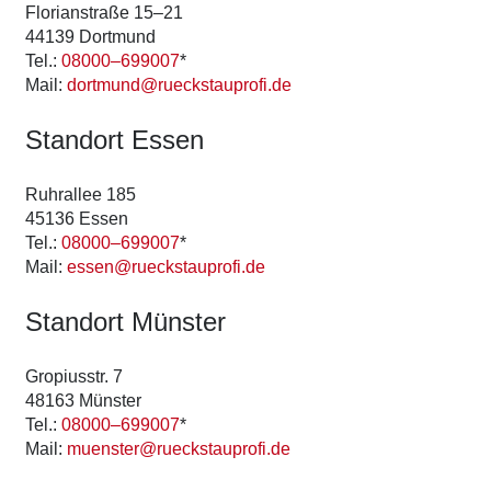
Flo­ri­an­stra­ße 15–21
44139 Dort­mund
Tel.:
08000–699007
*
Mail:
dortmund@rueckstauprofi.de
Stand­ort Essen
Ruhr­al­lee 185
45136 Essen
Tel.:
08000–699007
*
Mail:
essen@rueckstauprofi.de
Stand­ort Müns­ter
Gro­pi­us­str. 7
48163 Müns­ter
Tel.:
08000–699007
*
Mail:
muenster@rueckstauprofi.de