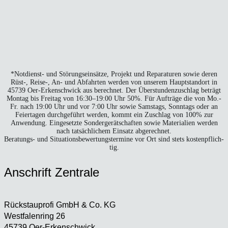
*Not­dienst- und Stö­rungs­ein­sät­ze, Pro­jekt und Repa­ra­tu­ren sowie deren
Rüst‑, Reise‑, An- und Abfahr­ten wer­den von unse­rem Haupt­stand­ort in
45739 Oer-Erken­sch­wick aus berech­net. Der Über­stun­den­zu­schlag beträgt
Mon­tag bis Frei­tag von 16:30–19:00 Uhr 50%. Für Auf­trä­ge die von Mo.-
Fr. nach 19:00 Uhr und vor 7:00 Uhr sowie Sams­tags, Sonn­tags oder an
Fei­er­ta­gen durch­ge­führt wer­den, kommt ein Zuschlag von 100% zur
Anwen­dung. Ein­ge­setz­te Son­der­ge­rät­schaf­ten sowie Mate­ria­li­en wer­den
nach tat­säch­li­chem Ein­satz abge­rech­net.
Bera­tungs- und Situa­ti­ons­be­wer­tungs­ter­mi­ne vor Ort sind stets kos­ten­pflich­
tig.
Anschrift Zen­tra­le
Rück­stau­pro­fi GmbH & Co. KG
West­fa­len­ring 26
45739 Oer-Erken­sch­wick