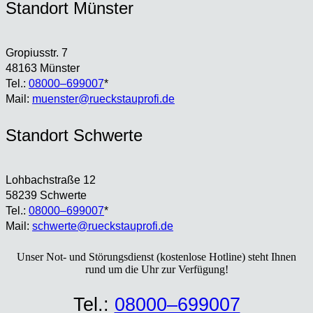
Stand­ort Müns­ter
Gro­pi­us­str. 7
48163 Müns­ter
Tel.:
08000–699007
*
Mail:
muenster@rueckstauprofi.de
Stand­ort Schwer­te
Loh­bach­stra­ße 12
58239 Schwer­te
Tel.:
08000–699007
*
Mail:
schwerte@rueckstauprofi.de
Unser Not- und Stö­rungs­dienst (kos­ten­lo­se Hot­line) steht Ihnen
rund um die Uhr zur Ver­fü­gung!
Tel.:
08000–699007