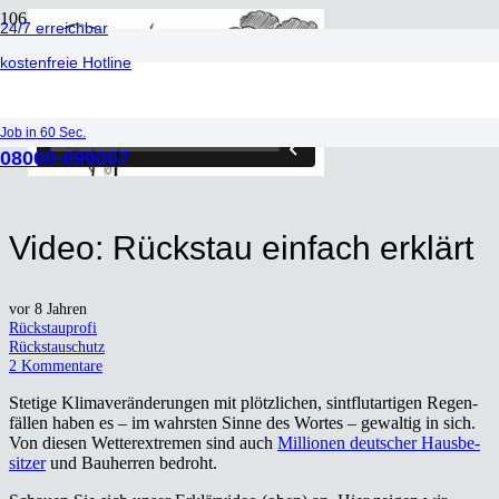
24/7 erreichbar
kostenfreie Hotline
Job in 60 Sec.
08000-699007
Video: Rück­stau ein­fach erklärt
vor 8 Jahren
Rückstauprofi
Rückstauschutz
2
Kommentare
Ste­ti­ge Kli­ma­ver­än­de­run­gen mit plötz­li­chen, sint­flut­ar­ti­gen Regen­
fäl­len haben es – im wahrs­ten Sin­ne des Wor­tes – gewal­tig in sich.
Von die­sen Wet­ter­ex­tre­men sind auch
Mil­lio­nen deut­scher Haus­be­
sit­zer
und Bau­her­ren bedroht.