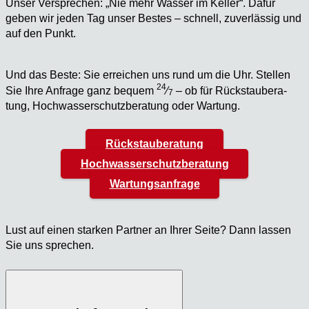
Unser Ver­spre­chen: „Nie mehr Was­ser im Kel­ler“. Dafür
geben wir jeden Tag unser Bes­tes – schnell, zuver­läs­sig und
auf den Punkt.
Und das Bes­te: Sie errei­chen uns rund um die Uhr. Stel­len
24
Sie Ihre Anfra­ge ganz bequem
⁄
– ob für Rück­stau­be­ra­
7
tung, Hoch­was­ser­schutz­be­ra­tung oder War­tung.
Rückstauberatung
Hochwasserschutzberatung
Wartungsanfrage
Lust auf einen star­ken Part­ner an Ihrer Sei­te? Dann las­sen
Sie uns spre­chen.