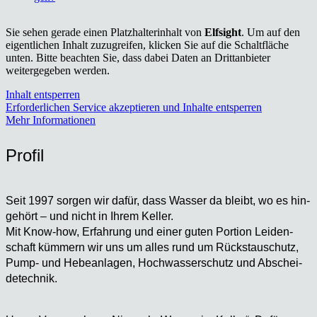
Sie sehen gerade einen Platzhalterinhalt von
Elfsight
. Um auf den
eigentlichen Inhalt zuzugreifen, klicken Sie auf die Schaltfläche
unten. Bitte beachten Sie, dass dabei Daten an Drittanbieter
weitergegeben werden.
Inhalt entsperren
Erforderlichen Service akzeptieren und Inhalte entsperren
Mehr Informationen
Pro­fil
Seit 1997 sor­gen wir dafür, dass Was­ser da bleibt, wo es hin­
ge­hört – und nicht in Ihrem Kel­ler.
Mit Know-how, Erfah­rung und einer guten Por­ti­on Lei­den­
schaft küm­mern wir uns um alles rund um Rückstau­schutz,
Pump- und Hebe­an­la­gen, Hoch­was­ser­schutz und Abschei­
de­tech­nik.