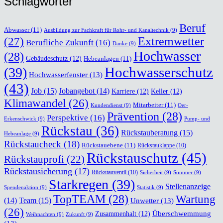
Schlag­wör­ter
Beruf
Abwasser
(11)
Ausbildung zur Fachkraft für Rohr- und Kanaltechnik
(9)
(27)
Extremwetter
Berufliche Zukunft
(16)
Danke
(9)
Hochwasser
(28)
Gebäudeschutz
(12)
Hebeanlagen
(11)
Hochwasserschutz
(39)
Hochwasserfenster
(13)
(43)
Job
(15)
Jobangebot
(14)
Karriere
(12)
Keller
(12)
Klimawandel
(26)
Mitarbeiter
(11)
Kundendienst
(9)
Oer-
Prävention
(28)
Perspektive
(16)
Erkenschwick
(9)
Pump- und
Rückstau
(36)
Rückstauberatung
(15)
Hebeanlage
(9)
Rückstaucheck
(18)
Rückstauebene
(11)
Rückstauklappe
(10)
Rückstauschutz
(45)
Rückstauprofi
(22)
Rückstausicherung
(17)
Rückstauventil
(10)
Sicherheit
(9)
Sommer
(9)
Starkregen
(39)
Stellenanzeige
Spendenaktion
(9)
Statistik
(9)
TopTEAM
(28)
Wartung
Team
(15)
(14)
Unwetter
(13)
(26)
Überschwemmung
Zusammenhalt
(12)
Weihnachten
(9)
Zukunft
(9)