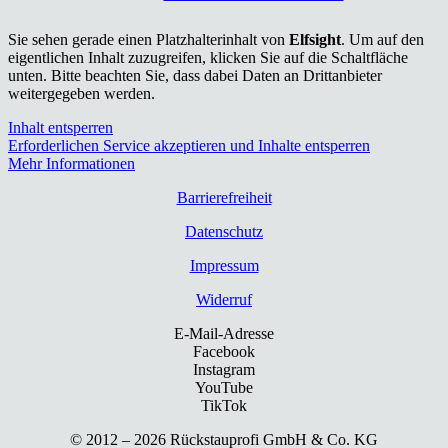
Sie sehen gerade einen Platzhalterinhalt von
Elfsight
. Um auf den
eigentlichen Inhalt zuzugreifen, klicken Sie auf die Schaltfläche
unten. Bitte beachten Sie, dass dabei Daten an Drittanbieter
weitergegeben werden.
Inhalt entsperren
Erforderlichen Service akzeptieren und Inhalte entsperren
Mehr Informationen
Bar­rie­re­frei­heit
Daten­schutz
Impres­sum
Wider­ruf
E-Mail-Adresse
Facebook
Instagram
YouTube
TikTok
© 2012 – 2026 Rück­stau­pro­fi GmbH & Co. KG