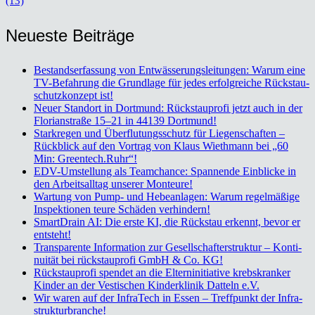
(13)
Neu­es­te Bei­trä­ge
Bestands­er­fas­sung von Ent­wäs­se­rungs­lei­tun­gen: War­um eine
TV-Befah­rung die Grund­la­ge für jedes erfolg­rei­che Rückstau­
schutz­kon­zept ist!
Neu­er Stand­ort in Dort­mund: Rück­stau­pro­fi jetzt auch in der
Flo­ri­an­stra­ße 15–21 in 44139 Dort­mund!
Stark­re­gen und Über­flu­tungs­schutz für Lie­gen­schaf­ten –
Rück­blick auf den Vor­trag von Klaus Wieth­mann bei „60
Min: Greentech.Ruhr“!
EDV-Umstel­lung als Team­chan­ce: Span­nen­de Ein­bli­cke in
den Arbeits­all­tag unse­rer Mon­teu­re!
War­tung von Pump- und Hebe­an­la­gen: War­um regel­mä­ßi­ge
Inspek­tio­nen teu­re Schä­den ver­hin­dern!
Smart­Drain AI: Die ers­te KI, die Rück­stau erkennt, bevor er
ent­steht!
Trans­pa­ren­te Infor­ma­ti­on zur Gesell­schaf­ter­struk­tur – Kon­ti­
nui­tät bei rück­stau­pro­fi GmbH & Co. KG!
Rück­stau­pro­fi spen­det an die Eltern­in­itia­ti­ve krebs­kran­ker
Kin­der an der Ves­ti­schen Kin­der­kli­nik Dat­teln e.V.
Wir waren auf der Infra­Tech in Essen – Treff­punkt der Infra­
struk­tur­bran­che!