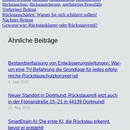
Rückstauschutz
,
Rückstausicherung
,
sintflutartige Regenfälle
Vorheriger Beitrag
Rückstau­schä­den: War­um Sie sich schüt­zen soll­ten!
Nächster Beitrag
Gewusst wie: Rück­stau­klap­pe oder Rück­stau­ven­til?
Ähn­li­che Bei­trä­ge
Bestands­er­fas­sung von Ent­wäs­se­rungs­lei­tun­gen: War­
um eine TV-Befah­rung die Grund­la­ge für jedes erfolg­
rei­che Rückstau­schutz­kon­zept ist!
4. Juni 2026
Neu­er Stand­ort in Dort­mund: Rück­stau­pro­fi jetzt auch
in der Flo­ri­an­stra­ße 15–21 in 44139 Dort­mund!
22. Mai 2026
Smart­Drain AI: Die ers­te KI, die Rück­stau erkennt,
bevor er ent­steht!