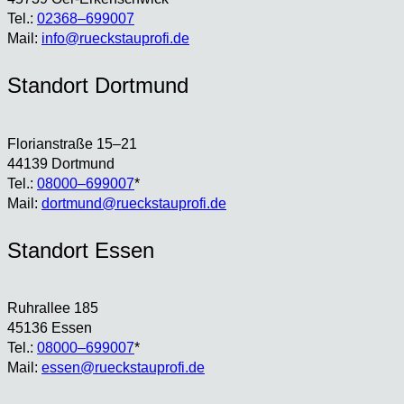
Tel.:
02368–699007
Mail:
info@rueckstauprofi.de
Stand­ort Dort­mund
Flo­ri­an­stra­ße 15–21
44139 Dort­mund
Tel.:
08000–699007
*
Mail:
dortmund@rueckstauprofi.de
Stand­ort Essen
Ruhr­al­lee 185
45136 Essen
Tel.:
08000–699007
*
Mail:
essen@rueckstauprofi.de