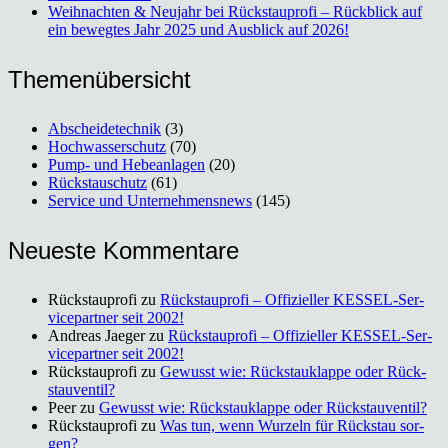
Weih­nach­ten & Neu­jahr bei Rück­stau­pro­fi – Rück­blick auf
ein beweg­tes Jahr 2025 und Aus­blick auf 2026!
The­men­über­sicht
Abscheidetechnik
(3)
Hochwasserschutz
(70)
Pump- und Hebeanlagen
(20)
Rückstauschutz
(61)
Service und Unternehmensnews
(145)
Neu­es­te Kom­men­ta­re
Rückstauprofi
zu
Rück­stau­pro­fi – Offi­zi­el­ler KES­SEL-Ser­
vice­part­ner seit 2002!
Andreas Jaeger
zu
Rück­stau­pro­fi – Offi­zi­el­ler KES­SEL-Ser­
vice­part­ner seit 2002!
Rückstauprofi
zu
Gewusst wie: Rück­stau­klap­pe oder Rück­
stau­ven­til?
Peer
zu
Gewusst wie: Rück­stau­klap­pe oder Rück­stau­ven­til?
Rückstauprofi
zu
Was tun, wenn Wur­zeln für Rück­stau sor­
gen?