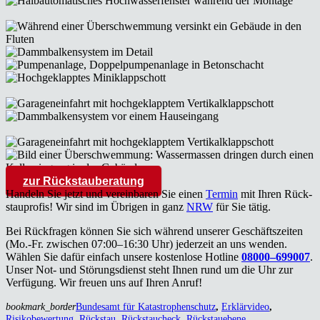
zur Rück­stau­be­ra­tung
Han­deln Sie jetzt und ver­ein­ba­ren Sie einen
Ter­min
mit Ihren Rück­
stau­pro­fis! Wir sind im Übri­gen in ganz
NRW
für Sie tätig.
Bei Rück­fra­gen kön­nen Sie sich wäh­rend unse­rer Geschäfts­zei­ten
(Mo.-Fr. zwi­schen 07:00–16:30 Uhr) jeder­zeit an uns wen­den.
Wäh­len Sie dafür ein­fach unse­re kos­ten­lo­se Hot­line
08000–699007
.
Unser Not- und Stö­rungs­dienst steht Ihnen rund um die Uhr zur
Ver­fü­gung. Wir freu­en uns auf Ihren Anruf!
bookmark_border
Bundesamt für Katastrophenschutz
,
Erklärvideo
,
Risikobewertung
,
Rückstau
,
Rückstaucheck
,
Rückstauebene
,