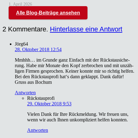
1. April 2026
Alle Blog-Beiträge ansehen
2
Kommentare
.
Hinterlasse eine Antwort
Jörg64
28. Oktober 2018 12:54
Mmhhh… im Grun­de ganz Ein­fach mit der Rück­stau­si­che­
rung. Habe mir Mona­te den Kopf zer­bro­chen und mit unzäh­
li­gen Fir­men gespro­chen. Kei­ner konn­te mir so rich­tig hel­fen.
Bei den Rück­stau­pro­fi hat‘s dann geklappt. Dank dafür!
Gruss aus Bochum
Antworten
Rückstauprofi
29. Oktober 2018 9:53
Vie­len Dank für Ihre Rück­mel­dung. Wir freu­en uns,
wenn wir auch Ihnen unkom­pli­ziert hel­fen konn­ten.
Antworten