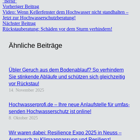
"Bernd"
Vorheriger Beitrag
Video: Wenn Kel­ler­fens­ter dem Hoch­was­ser nicht stand­hal­ten –
Jetzt zur Hoch­was­ser­schutz­be­ra­tung!
Nächster Beitrag
Rück­stau­be­ra­tung: Schä­den vor dem Sturm ver­hin­dern!
Ähn­li­che Bei­trä­ge
Übler Geruch aus dem Boden­ab­lauf? So ver­hin­dern
Sie stin­ken­de Abläu­fe und schüt­zen sich gleich­zei­tig
vor Rück­stau!
14. November 2025
Hochwasserprofi.de – Ihre neue Anlauf­stel­le für umfas­
sen­den Hoch­was­ser­schutz ist online!
8. Oktober 2025
Wir waren dabei: Resi­li­ence Expo 2025 in Neuss –
Aus­tausch zu Kli­ma­an­pas­sung und Resi­li­enz!