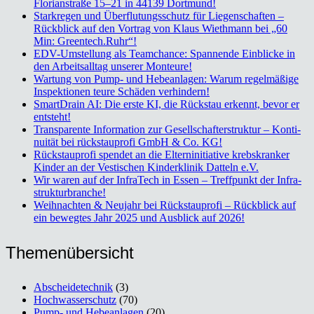
Flo­ri­an­stra­ße 15–21 in 44139 Dort­mund!
Stark­re­gen und Über­flu­tungs­schutz für Lie­gen­schaf­ten –
Rück­blick auf den Vor­trag von Klaus Wieth­mann bei „60
Min: Greentech.Ruhr“!
EDV-Umstel­lung als Team­chan­ce: Span­nen­de Ein­bli­cke in
den Arbeits­all­tag unse­rer Mon­teu­re!
War­tung von Pump- und Hebe­an­la­gen: War­um regel­mä­ßi­ge
Inspek­tio­nen teu­re Schä­den ver­hin­dern!
Smart­Drain AI: Die ers­te KI, die Rück­stau erkennt, bevor er
ent­steht!
Trans­pa­ren­te Infor­ma­ti­on zur Gesell­schaf­ter­struk­tur – Kon­ti­
nui­tät bei rück­stau­pro­fi GmbH & Co. KG!
Rück­stau­pro­fi spen­det an die Eltern­in­itia­ti­ve krebs­kran­ker
Kin­der an der Ves­ti­schen Kin­der­kli­nik Dat­teln e.V.
Wir waren auf der Infra­Tech in Essen – Treff­punkt der Infra­
struk­tur­bran­che!
Weih­nach­ten & Neu­jahr bei Rück­stau­pro­fi – Rück­blick auf
ein beweg­tes Jahr 2025 und Aus­blick auf 2026!
The­men­über­sicht
Abscheidetechnik
(3)
Hochwasserschutz
(70)
Pump- und Hebeanlagen
(20)