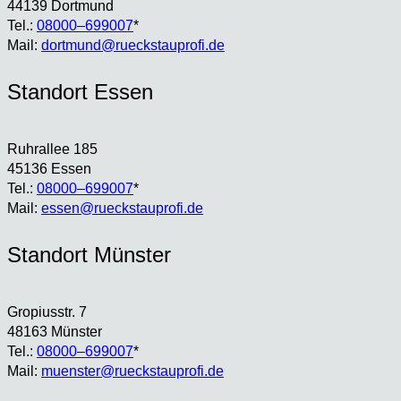
44139 Dort­mund
Tel.:
08000–699007
*
Mail:
dortmund@rueckstauprofi.de
Stand­ort Essen
Ruhr­al­lee 185
45136 Essen
Tel.:
08000–699007
*
Mail:
essen@rueckstauprofi.de
Stand­ort Müns­ter
Gro­pi­us­str. 7
48163 Müns­ter
Tel.:
08000–699007
*
Mail:
muenster@rueckstauprofi.de