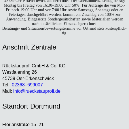
45739 Oer-Erken­sch­wick aus berech­net. Der Über­stun­den­zu­schlag beträgt
Mon­tag bis Frei­tag von 16:30–19:00 Uhr 50%. Für Auf­trä­ge die von Mo.-
Fr. nach 19:00 Uhr und vor 7:00 Uhr sowie Sams­tags, Sonn­tags oder an
Fei­er­ta­gen durch­ge­führt wer­den, kommt ein Zuschlag von 100% zur
Anwen­dung. Ein­ge­setz­te Son­der­ge­rät­schaf­ten sowie Mate­ria­li­en wer­den
nach tat­säch­li­chem Ein­satz abge­rech­net.
Bera­tungs- und Situa­ti­ons­be­wer­tungs­ter­mi­ne vor Ort sind stets kos­ten­pflich­
tig.
Anschrift Zen­tra­le
Rück­stau­pro­fi GmbH & Co. KG
West­fa­len­ring 26
45739 Oer-Erken­sch­wick
Tel.:
02368–699007
Mail:
info@rueckstauprofi.de
Stand­ort Dort­mund
Flo­ri­an­stra­ße 15–21