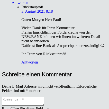
Antworten
Rückstauprofi
3. August 2021 8:18
Guten Mor­gen Herr Paul!
Vie­len Dank für Ihren Kom­men­tar.
Fra­gen hin­sicht­lich der För­der­kre­di­te von der
NRW.BANK kön­nen wir Ihnen im wei­te­ren Detail
nicht beant­wor­ten.
Dafür ist Ihre Bank als Ansprech­part­ner zustän­dig! 😉
Ihr Team von Rück­stau­pro­fi!
Antworten
Schreibe einen Kommentar
Deine E-Mail-Adresse wird nicht veröffentlicht.
Erforderliche
Felder sind mit
*
markiert
Bitte füllen Sie dieses Feld aus.