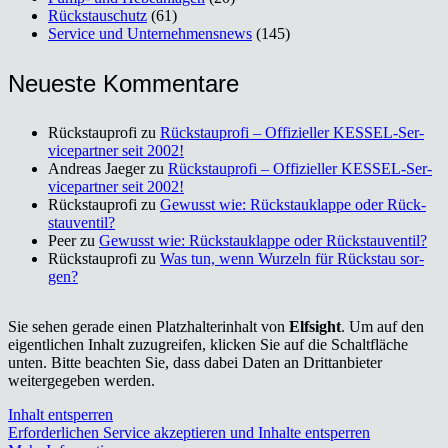
Rückstauschutz
(61)
Service und Unternehmensnews
(145)
Neu­es­te Kom­men­ta­re
Rückstauprofi
zu
Rück­stau­pro­fi – Offi­zi­el­ler KES­SEL-Ser­
vice­part­ner seit 2002!
Andreas Jaeger
zu
Rück­stau­pro­fi – Offi­zi­el­ler KES­SEL-Ser­
vice­part­ner seit 2002!
Rückstauprofi
zu
Gewusst wie: Rück­stau­klap­pe oder Rück­
stau­ven­til?
Peer
zu
Gewusst wie: Rück­stau­klap­pe oder Rück­stau­ven­til?
Rückstauprofi
zu
Was tun, wenn Wur­zeln für Rück­stau sor­
gen?
Sie sehen gerade einen Platzhalterinhalt von
Elfsight
. Um auf den
eigentlichen Inhalt zuzugreifen, klicken Sie auf die Schaltfläche
unten. Bitte beachten Sie, dass dabei Daten an Drittanbieter
weitergegeben werden.
Inhalt entsperren
Erforderlichen Service akzeptieren und Inhalte entsperren