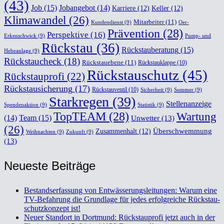
(43)
Job
(15)
Jobangebot
(14)
Karriere
(12)
Keller
(12)
Klimawandel
(26)
Mitarbeiter
(11)
Kundendienst
(9)
Oer-
Prävention
(28)
Perspektive
(16)
Erkenschwick
(9)
Pump- und
Rückstau
(36)
Rückstauberatung
(15)
Hebeanlage
(9)
Rückstaucheck
(18)
Rückstauebene
(11)
Rückstauklappe
(10)
Rückstauschutz
(45)
Rückstauprofi
(22)
Rückstausicherung
(17)
Rückstauventil
(10)
Sicherheit
(9)
Sommer
(9)
Starkregen
(39)
Stellenanzeige
Spendenaktion
(9)
Statistik
(9)
TopTEAM
(28)
Wartung
Team
(15)
(14)
Unwetter
(13)
(26)
Überschwemmung
Zusammenhalt
(12)
Weihnachten
(9)
Zukunft
(9)
(13)
Neu­es­te Bei­trä­ge
Bestands­er­fas­sung von Ent­wäs­se­rungs­lei­tun­gen: War­um eine
TV-Befah­rung die Grund­la­ge für jedes erfolg­rei­che Rückstau­
schutz­kon­zept ist!
Neu­er Stand­ort in Dort­mund: Rück­stau­pro­fi jetzt auch in der