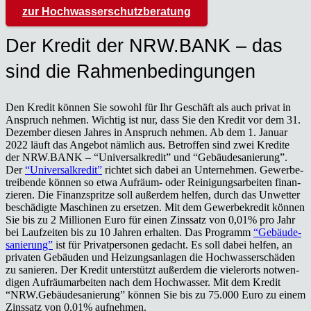
zur Hoch­was­ser­schutz­be­ra­tung
Der Kre­dit der NRW.BANK – das
sind die Rah­men­be­din­gun­gen
Den Kre­dit kön­nen Sie sowohl für Ihr Geschäft als auch pri­vat in
Anspruch neh­men. Wich­tig ist nur, dass Sie den Kre­dit vor dem 31.
Dezem­ber die­sen Jah­res in Anspruch neh­men. Ab dem 1. Janu­ar
2022 läuft das Ange­bot näm­lich aus. Betrof­fen sind zwei Kre­di­te
der NRW.BANK – “Uni­ver­sal­kre­dit” und “Gebäu­de­sa­nie­rung”.
Der
“Uni­ver­sal­kre­dit”
rich­tet sich dabei an Unter­neh­men. Gewer­be­
trei­ben­de kön­nen so etwa Auf­räum- oder Rei­ni­gungs­ar­bei­ten finan­
zie­ren. Die Finanz­sprit­ze soll außer­dem hel­fen, durch das Unwet­ter
beschä­dig­te Maschi­nen zu erset­zen. Mit dem Gewer­be­kre­dit kön­nen
Sie bis zu 2 Mil­lio­nen Euro für einen Zins­satz von 0,01% pro Jahr
bei Lauf­zei­ten bis zu 10 Jah­ren erhal­ten. Das Pro­gramm
“Gebäu­de­
sa­nie­rung”
ist für Pri­vat­per­so­nen gedacht. Es soll dabei hel­fen, an
pri­va­ten Gebäu­den und Hei­zungs­an­la­gen die Hoch­was­ser­schä­den
zu sanie­ren. Der Kre­dit unter­stützt außer­dem die vie­ler­orts not­wen­
di­gen Auf­räum­ar­bei­ten nach dem Hoch­was­ser. Mit dem Kre­dit
“NRW.Gebäudesanierung” kön­nen Sie bis zu 75.000 Euro zu einem
Zins­satz von 0,01% auf­neh­men.