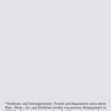
*Not­dienst- und Stö­rungs­ein­sät­ze, Pro­jekt und Repa­ra­tu­ren sowie deren
Rüst‑, Reise‑, An- und Abfahr­ten wer­den von unse­rem Haupt­stand­ort in