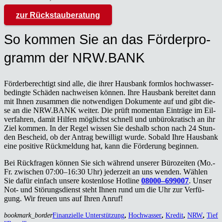
zur Rück­stau­be­ra­tung
So kom­men Sie an das För­der­pro­
gramm der NRW.BANK
För­der­be­rech­tigt sind alle, die ihrer Haus­bank form­los hoch­was­ser­
be­ding­te Schä­den nach­wei­sen kön­nen. Ihre Haus­bank berei­tet dann
mit Ihnen zusam­men die not­wen­di­gen Doku­men­te auf und gibt die­
se an die NRW.BANK wei­ter. Die prüft momen­tan Ein­trä­ge im Eil­
ver­fah­ren, damit Hil­fen mög­lichst schnell und unbü­ro­kra­tisch an ihr
Ziel kom­men. In der Regel wis­sen Sie des­halb schon nach 24 Stun­
den Bescheid, ob der Antrag bewil­ligt wur­de. Sobald Ihre Haus­bank
eine posi­ti­ve Rück­mel­dung hat, kann die För­de­rung begin­nen.
Bei Rück­fra­gen kön­nen Sie sich wäh­rend unse­rer Büro­zei­ten (Mo.-
Fr. zwi­schen 07:00–16:30 Uhr) jeder­zeit an uns wen­den. Wäh­len
Sie dafür ein­fach unse­re kos­ten­lo­se Hot­line
08000–699007
. Unser
Not- und Stö­rungs­dienst steht Ihnen rund um die Uhr zur Ver­fü­
gung. Wir freu­en uns auf Ihren Anruf!
bookmark_border
Finanzielle Unterstützung
,
Hochwasser
,
Kredit
,
NRW
,
Tief