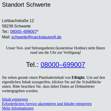
Stand­ort Schwer­te
Loh­bach­stra­ße 12
58239 Schwer­te
Tel.:
08000–699007
*
Mail:
schwerte@rueckstauprofi.de
Unser Not- und Stö­rungs­dienst (kos­ten­lo­se Hot­line) steht Ihnen
rund um die Uhr zur Ver­fü­gung!
Tel.:
08000–699007
Sie sehen gerade einen Platzhalterinhalt von
Elfsight
. Um auf den
eigentlichen Inhalt zuzugreifen, klicken Sie auf die Schaltfläche
unten. Bitte beachten Sie, dass dabei Daten an Drittanbieter
weitergegeben werden.
Inhalt entsperren
Erforderlichen Service akzeptieren und Inhalte entsperren
Mehr Informationen