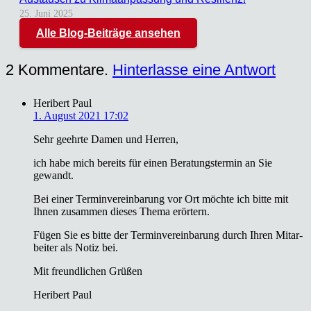
25. Juni 2025
Alle Blog-Beiträge ansehen
2
Kommentare
.
Hinterlasse eine Antwort
Heribert Paul
1. August 2021 17:02
Sehr geehr­te Damen und Her­ren,
ich habe mich bereits für einen Bera­tungs­ter­min an Sie
gewandt.
Bei einer Ter­min­ver­ein­ba­rung vor Ort möch­te ich bit­te mit
Ihnen zusam­men die­ses The­ma erör­tern.
Fügen Sie es bit­te der Ter­min­ver­ein­ba­rung durch Ihren Mit­ar­
bei­ter als Notiz bei.
Mit freund­li­chen Grü­ßen
Heri­bert Paul