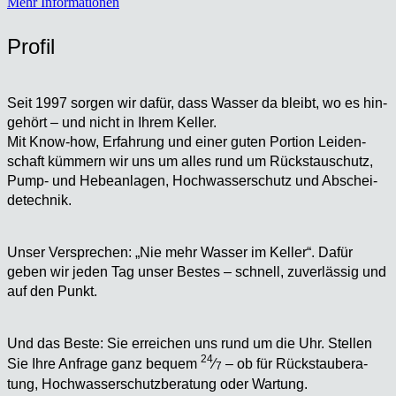
Mehr Informationen
Pro­fil
Seit 1997 sor­gen wir dafür, dass Was­ser da bleibt, wo es hin­
ge­hört – und nicht in Ihrem Kel­ler.
Mit Know-how, Erfah­rung und einer guten Por­ti­on Lei­den­
schaft küm­mern wir uns um alles rund um Rückstau­schutz,
Pump- und Hebe­an­la­gen, Hoch­was­ser­schutz und Abschei­
de­tech­nik.
Unser Ver­spre­chen: „Nie mehr Was­ser im Kel­ler“. Dafür
geben wir jeden Tag unser Bes­tes – schnell, zuver­läs­sig und
auf den Punkt.
Und das Bes­te: Sie errei­chen uns rund um die Uhr. Stel­len
24
Sie Ihre Anfra­ge ganz bequem
⁄
– ob für Rück­stau­be­ra­
7
tung, Hoch­was­ser­schutz­be­ra­tung oder War­tung.