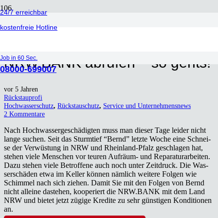
24/7 erreichbar
kostenfreie Hotline
Finan­zi­el­le Unter­stüt­zung der
Job in 60 Sec.
NRW.BANK abru­fen – so gehts!
08000-699007
vor 5 Jahren
Rückstauprofi
Hochwasserschutz
,
Rückstauschutz
,
Service und Unternehmensnews
2
Kommentare
Nach Hoch­was­ser­ge­schä­dig­ten muss man die­ser Tage lei­der nicht
lan­ge suchen. Seit das Sturm­tief “Bernd” letz­te Woche eine Schnei­
se der Ver­wüs­tung in NRW und Rhein­land-Pfalz geschla­gen hat,
ste­hen vie­le Men­schen vor teu­ren Auf­räum- und Repa­ra­tur­ar­bei­ten.
Dazu ste­hen vie­le Betrof­fe­ne auch noch unter Zeit­druck. Die Was­
ser­schä­den etwa im Kel­ler kön­nen näm­lich wei­te­re Fol­gen wie
Schim­mel nach sich zie­hen. Damit Sie mit den Fol­gen von Bernd
nicht allei­ne daste­hen, koope­riert die NRW.BANK mit dem Land
NRW und bie­tet jetzt zügi­ge Kre­di­te zu sehr güns­ti­gen Kon­di­tio­nen
an.