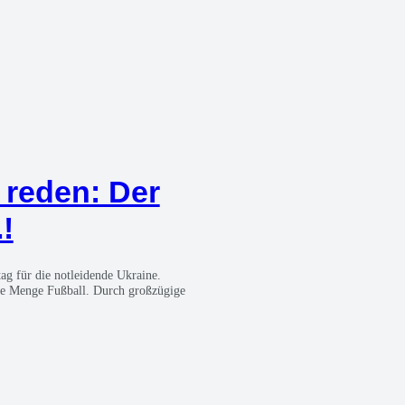
 reden: Der
!
ag für die not­lei­den­de Ukrai­ne.
e Men­ge Fuß­ball. Durch groß­zü­gi­ge