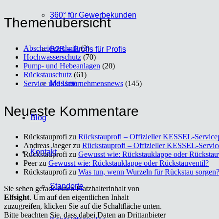
360° für Gewer­be­kun­den
The­men­über­sicht
Abscheidetechnik
(3)
B2B – Pro­fis für Pro­fis
Hochwasserschutz
(70)
Pump- und Hebeanlagen
(20)
Rückstauschutz
(61)
Service und Unternehmensnews
(145)
Mes­sen
Neu­es­te Kom­men­ta­re
Blog
Rückstauprofi
zu
Rück­stau­pro­fi – Offi­zi­el­ler KES­SEL-Ser­vice­
Andreas Jaeger
zu
Rück­stau­pro­fi – Offi­zi­el­ler KES­SEL-Ser­vic
Kon­takt
Rückstauprofi
zu
Gewusst wie: Rück­stau­klap­pe oder Rück­stau­v
Peer
zu
Gewusst wie: Rück­stau­klap­pe oder Rück­stau­ven­til?
Rückstauprofi
zu
Was tun, wenn Wur­zeln für Rück­stau sor­gen
Stand­or­te
Sie sehen gerade einen Platzhalterinhalt von
Elfsight
. Um auf den eigentlichen Inhalt
zuzugreifen, klicken Sie auf die Schaltfläche unten.
Bitte beachten Sie, dass dabei Daten an Drittanbieter