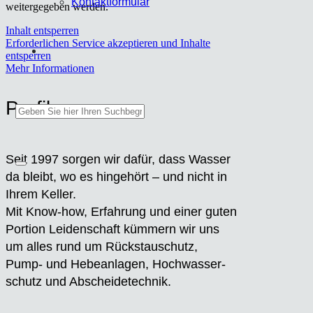
Kon­takt­for­mu­lar
weitergegeben werden.
Inhalt entsperren
Erforderlichen Service akzeptieren und Inhalte
entsperren
Mehr Informationen
Pro­fil
Seit 1997 sor­gen wir dafür, dass Was­ser
da bleibt, wo es hin­ge­hört – und nicht in
Ihrem Kel­ler.
Mit Know-how, Erfah­rung und einer guten
Por­ti­on Lei­den­schaft küm­mern wir uns
um alles rund um Rückstau­schutz,
Pump- und Hebe­an­la­gen, Hoch­was­ser­
schutz und Abschei­de­tech­nik.