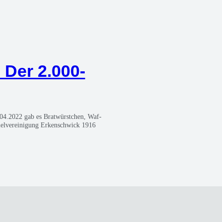
: Der 2.000-
0.04.2022 gab es Brat­würst­chen, Waf­
l­ver­ei­ni­gung Erken­sch­wick 1916