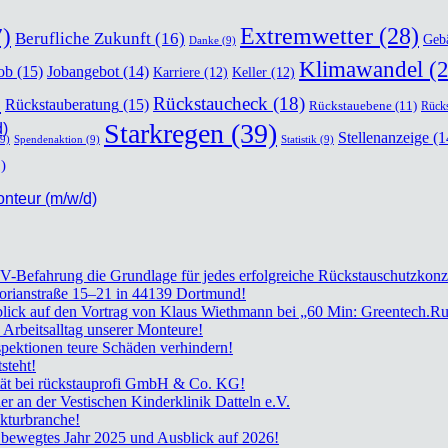
)
Extremwetter
(28)
Berufliche Zukunft
(16)
Geb
Danke
(9)
Klimawandel
(2
ob
(15)
Jobangebot
(14)
Karriere
(12)
Keller
(12)
)
Rückstaucheck
(18)
Rückstauberatung
(15)
Rückstauebene
(11)
Rücks
Starkregen
(39)
d)
Stellenanzeige
(1
9)
Spendenaktion
(9)
Statistik
(9)
)
mon­teur (m/w/d)
TV-Befah­rung die Grund­la­ge für jedes erfolg­rei­che Rückstau­schutz­kon­z
lo­ri­an­stra­ße 15–21 in 44139 Dort­mund!
ück­blick auf den Vor­trag von Klaus Wieth­mann bei „60 Min: Greentech.R
rbeits­all­tag unse­rer Mon­teu­re!
k­tio­nen teu­re Schä­den ver­hin­dern!
­steht!
­nui­tät bei rück­stau­pro­fi GmbH & Co. KG!
der an der Ves­ti­schen Kin­der­kli­nik Dat­teln e.V.
­tur­bran­che!
in beweg­tes Jahr 2025 und Aus­blick auf 2026!