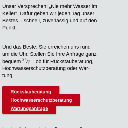
Unser Ver­spre­chen: „Nie mehr Was­ser im
Kel­ler“. Dafür geben wir jeden Tag unser
Bes­tes – schnell, zuver­läs­sig und auf den
Punkt.
Und das Bes­te: Sie errei­chen uns rund
um die Uhr. Stel­len Sie Ihre Anfra­ge ganz
24
bequem
⁄
– ob für Rück­stau­be­ra­tung,
7
Hoch­was­ser­schutz­be­ra­tung oder War­
tung.
Rückstauberatung
Hochwasserschutzberatung
Wartungsanfrage