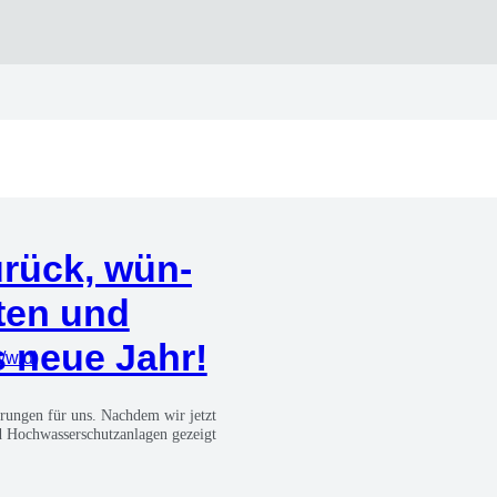
urück, wün­
­ten und
s neue Jahr!
m/w/d)
de­run­gen für uns. Nach­dem wir jetzt
 Hoch­was­ser­schutz­an­la­gen gezeigt