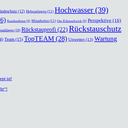
Hochwasser
(39)
äudeschutz
(12)
Hebeanlagen
(11)
6)
Perspektive
(16)
Mitarbeiter
(11)
Kundendienst
(9)
Oer-Erkenschwick
(9)
Rückstauschutz
Rückstauprofi
(22)
tauklappe
(10)
TopTEAM
(28)
Wartung
Team
(15)
4)
Unwetter
(13)
ept ist!
uhr“!