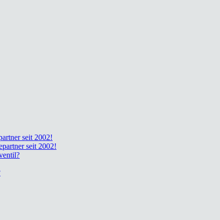
part­ner seit 2002!
e­part­ner seit 2002!
en­til?
?