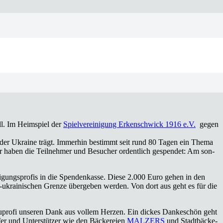
all. Im Heim­spiel der
Spiel­ver­ei­ni­gung Erken­sch­wick 1916 e.V.
gegen
 in der Ukrai­ne trägt. Immer­hin bestimmt seit rund 80 Tagen ein The­ma
afür haben die Teil­neh­mer und Besu­cher ordent­lich gespen­det: Am son­
i­gungs­pro­fis in die Spen­den­kas­se. Die­se 2.000 Euro gehen in den
h-ukrai­ni­schen Gren­ze über­ge­ben wer­den. Von dort aus geht es für die
au­pro­fi unse­ren Dank aus vol­lem Her­zen. Ein dickes Dan­ke­schön geht
fer und Unter­stüt­zer wie den Bäcke­rei­en
MAL­ZERS
und Stadt­bä­cke­