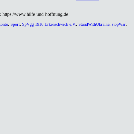
­ren: https://www.hilfe-und-hoffnung.de
konto
,
Sport
,
SpVgg 1916 Erkenschwick e.V.
,
StandWithUkraine
,
stopWar
,