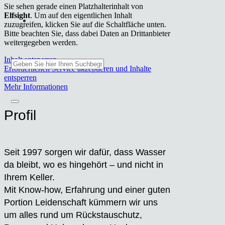
Sie sehen gerade einen Platzhalterinhalt von
Elfsight
. Um auf den eigentlichen Inhalt
zuzugreifen, klicken Sie auf die Schaltfläche unten.
Bitte beachten Sie, dass dabei Daten an Drittanbieter
weitergegeben werden.
Inhalt entsperren
Erforderlichen Service akzeptieren und Inhalte
entsperren
Mehr Informationen
Pro­fil
Seit 1997 sor­gen wir dafür, dass Was­ser
da bleibt, wo es hin­ge­hört – und nicht in
Ihrem Kel­ler.
Mit Know-how, Erfah­rung und einer guten
Por­ti­on Lei­den­schaft küm­mern wir uns
um alles rund um Rückstau­schutz,