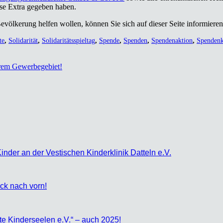
­se Extra gege­ben haben.
Bevöl­ke­rung hel­fen wol­len, kön­nen Sie sich auf die­ser Sei­te infor­mie
te
,
Solidarität
,
Solidaritätsspieltag
,
Spende
,
Spenden
,
Spendenaktion
,
Spenden
rem Gewer­be­ge­biet!
Kin­der an der Ves­ti­schen Kin­der­kli­nik Dat­teln e.V.
ick nach vorn!
letz­te Kin­der­see­len e.V.“ – auch 2025!