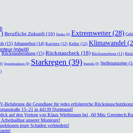
d)
)
Extremwetter
(28)
Berufliche Zukunft
(16)
Geb
Danke
(9)
Klimawandel
(2
ob
(15)
Jobangebot
(14)
Karriere
(12)
Keller
(12)
mon­teur (m/w/d)
)
Rückstaucheck
(18)
Rückstauberatung
(15)
Rückstauebene
(11)
Rücks
Starkregen
(39)
Stellenanzeige
(1
9)
Spendenaktion
(9)
Statistik
(9)
)
TV-Befah­rung die Grund­la­ge für jedes erfolg­rei­che Rückstau­schutz­kon­z
lo­ri­an­stra­ße 15–21 in 44139 Dort­mund!
ück­blick auf den Vor­trag von Klaus Wieth­mann bei „60 Min: Greentech.R
rbeits­all­tag unse­rer Mon­teu­re!
k­tio­nen teu­re Schä­den ver­hin­dern!
­steht!