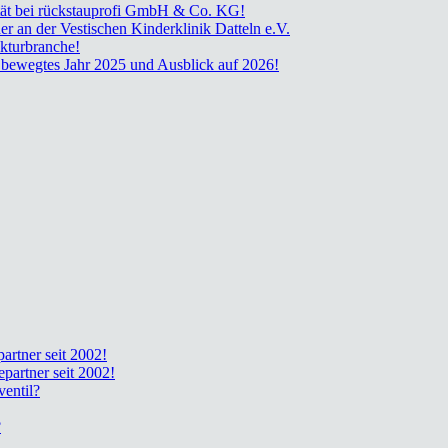
­nui­tät bei rück­stau­pro­fi GmbH & Co. KG!
der an der Ves­ti­schen Kin­der­kli­nik Dat­teln e.V.
­tur­bran­che!
in beweg­tes Jahr 2025 und Aus­blick auf 2026!
part­ner seit 2002!
e­part­ner seit 2002!
en­til?
?