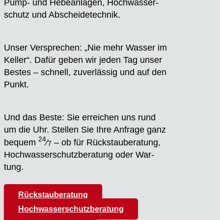
Pump- und Hebe­an­la­gen, Hoch­was­ser­
schutz und Abschei­de­tech­nik.
Unser Ver­spre­chen: „Nie mehr Was­ser im
Kel­ler“. Dafür geben wir jeden Tag unser
Bes­tes – schnell, zuver­läs­sig und auf den
Punkt.
Und das Bes­te: Sie errei­chen uns rund
um die Uhr. Stel­len Sie Ihre Anfra­ge ganz
24
bequem
⁄
– ob für Rück­stau­be­ra­tung,
7
Hoch­was­ser­schutz­be­ra­tung oder War­
tung.
Rückstauberatung
Hochwasserschutzberatung