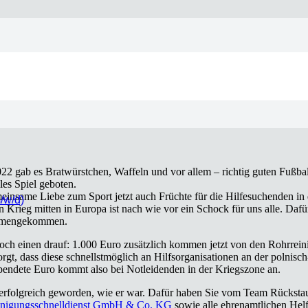
Der 2.000-Euro-Spieltag!
2022 gab es Brat­würst­chen, Waf­feln und vor allem – rich­tig guten Fuß­b
les Spiel gebo­ten.
mein­sa­me Lie­be zum Sport jetzt auch Früch­te für die Hil­fe­su­chen­den
m/w/d)
e, ein Krieg mit­ten in Euro­pa ist nach wie vor ein Schock für uns alle. D
­men­ge­kom­men.
t noch einen drauf: 1.000 Euro zusätz­lich kom­men jetzt von den Rohr­rei­n
dass die­se schnellst­mög­lich an Hilfs­or­ga­ni­sa­tio­nen an der pol­nisc
spen­de­te Euro kommt also bei Not­lei­den­den in der Kriegs­zo­ne an.
nie so erfolg­reich gewor­den, wie er war. Dafür haben Sie vom Team Rück­st
i­ni­gungs­schnell­dienst GmbH & Co. KG
sowie alle ehren­amt­li­chen Hel­