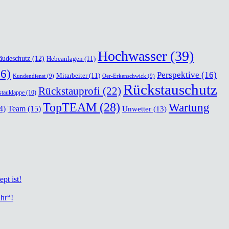
Hochwasser
(39)
äudeschutz
(12)
Hebeanlagen
(11)
6)
Perspektive
(16)
Mitarbeiter
(11)
Kundendienst
(9)
Oer-Erkenschwick
(9)
Rückstauschutz
Rückstauprofi
(22)
tauklappe
(10)
TopTEAM
(28)
Wartung
Team
(15)
4)
Unwetter
(13)
ept ist!
uhr“!