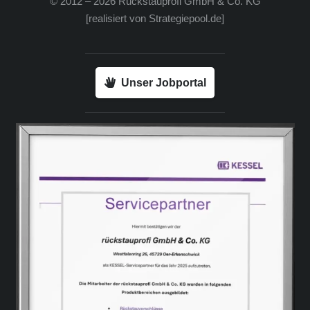
© 2012 – 2026 Rück­stau­pro­fi GmbH & Co. KG
[rea­li­siert von
Strategiepool.de
]
Unser Jobportal