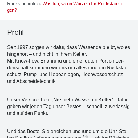
Rückstauprofi
zu
Was tun, wenn Wur­zeln für Rück­stau sor­
gen?
Pro­fil
Seit 1997 sor­gen wir dafür, dass Was­ser da bleibt, wo es
hin­ge­hört – und nicht in Ihrem Kel­ler.
Mit Know-how, Erfah­rung und einer guten Por­ti­on Lei­
den­schaft küm­mern wir uns um alles rund um Rückstau­
schutz, Pump- und Hebe­an­la­gen, Hoch­was­ser­schutz
und Abschei­de­tech­nik.
Unser Ver­spre­chen: „Nie mehr Was­ser im Kel­ler“. Dafür
geben wir jeden Tag unser Bes­tes – schnell, zuver­läs­sig
und auf den Punkt.
Und das Bes­te: Sie errei­chen uns rund um die Uhr. Stel­
24