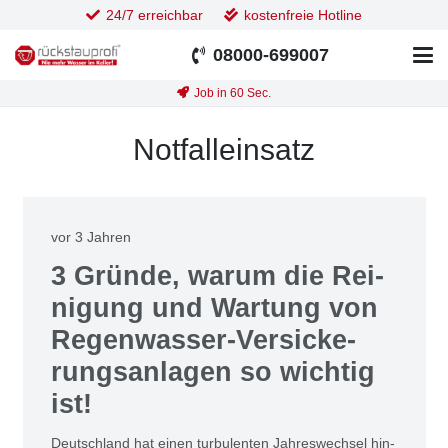
24/7 erreichbar
kostenfreie Hotline
08000-699007
Job in 60 Sec.
Notfalleinsatz
vor 3 Jahren
3 Grün­de, war­um die Rei­
ni­gung und War­tung von
Regen­was­ser-Ver­si­cke­
rungs­an­la­gen so wich­tig
ist!
Deutsch­land hat einen tur­bu­len­ten Jah­res­wech­sel hin­