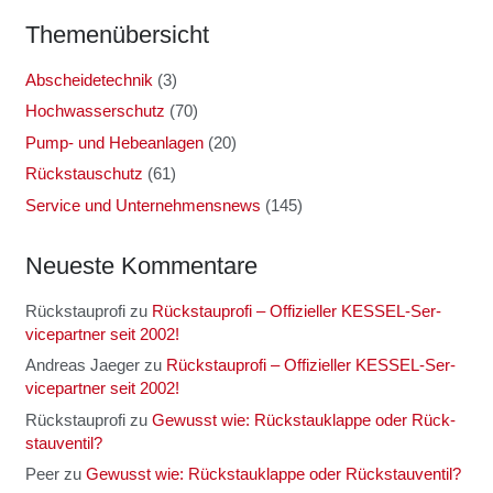
The­men­über­sicht
Abscheidetechnik
(3)
Hochwasserschutz
(70)
Pump- und Hebeanlagen
(20)
Rückstauschutz
(61)
Service und Unternehmensnews
(145)
Neu­es­te Kom­men­ta­re
Rückstauprofi
zu
Rück­stau­pro­fi – Offi­zi­el­ler KES­SEL-Ser­
vice­part­ner seit 2002!
Andreas Jaeger
zu
Rück­stau­pro­fi – Offi­zi­el­ler KES­SEL-Ser­
vice­part­ner seit 2002!
Rückstauprofi
zu
Gewusst wie: Rück­stau­klap­pe oder Rück­
stau­ven­til?
Peer
zu
Gewusst wie: Rück­stau­klap­pe oder Rück­stau­ven­til?