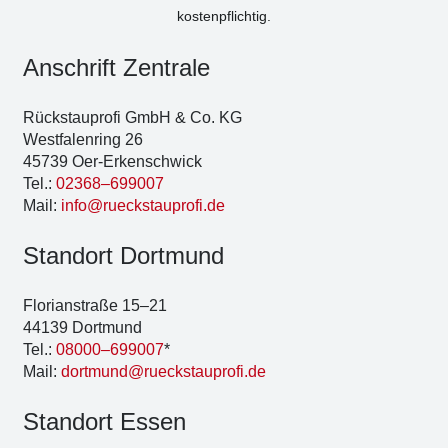
kos­ten­pflich­tig.
Anschrift Zen­tra­le
Rück­stau­pro­fi GmbH & Co. KG
West­fa­len­ring 26
45739 Oer-Erken­sch­wick
Tel.:
02368–699007
Mail:
info@rueckstauprofi.de
Stand­ort Dort­mund
Flo­ri­an­stra­ße 15–21
44139 Dort­mund
Tel.:
08000–699007
*
Mail:
dortmund@rueckstauprofi.de
Stand­ort Essen