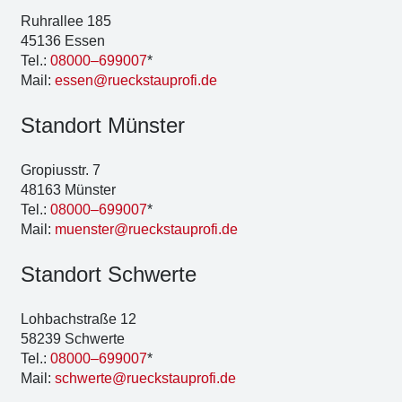
Ruhr­al­lee 185
45136 Essen
Tel.:
08000–699007
*
Mail:
essen@rueckstauprofi.de
Stand­ort Müns­ter
Gro­pi­us­str. 7
48163 Müns­ter
Tel.:
08000–699007
*
Mail:
muenster@rueckstauprofi.de
Stand­ort Schwer­te
Loh­bach­stra­ße 12
58239 Schwer­te
Tel.:
08000–699007
*
Mail:
schwerte@rueckstauprofi.de