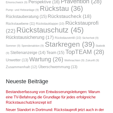
Prävention
(28)
Perspektive
(16)
Erkenschwick
(9)
Rückstau
(36)
Pump- und Hebeanlage
(9)
Rückstaucheck
(18)
Rückstauberatung
(15)
Rückstauprofi
Rückstauebene
(11)
Rückstauklappe
(10)
Rückstauschutz
(45)
(22)
Rückstausicherung
(17)
Rückstauventil
(10)
Sicherheit
(9)
Starkregen
(39)
Sommer
(9)
Spendenaktion
(9)
Statistik
TopTEAM
(28)
Team
(15)
Stellenanzeige
(14)
(9)
Wartung
(26)
Unwetter
(13)
Weihnachten
(9)
Zukunft
(9)
Überschwemmung
(13)
Zusammenhalt
(12)
Neu­es­te Bei­trä­ge
Bestands­er­fas­sung von Ent­wäs­se­rungs­lei­tun­gen: War­um
eine TV-Befah­rung die Grund­la­ge für jedes erfolg­rei­che
Rückstau­schutz­kon­zept ist!
Neu­er Stand­ort in Dort­mund: Rück­stau­pro­fi jetzt auch in der