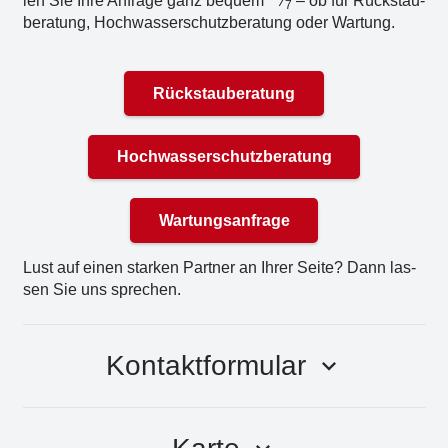
len Sie Ihre Anfra­ge ganz bequem
⁄
– ob für Rück­stau­
7
be­ra­tung, Hoch­was­ser­schutz­be­ra­tung oder War­tung.
Rückstauberatung
Hochwasserschutzberatung
Wartungsanfrage
Lust auf einen star­ken Part­ner an Ihrer Sei­te? Dann las­
sen Sie uns spre­chen.
Kontaktformular
keyboard_arrow_down