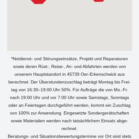
*Not­dienst- und Stö­rungs­ein­sät­ze, Pro­jekt und Repa­ra­tu­ren
sowie deren Rüst‑, Reise‑, An- und Abfahr­ten wer­den von
unse­rem Haupt­stand­ort in 45739 Oer-Erken­sch­wick aus
berech­net. Der Über­stun­den­zu­schlag beträgt Mon­tag bis Frei­
tag von 16:30–19:00 Uhr 50%. Für Auf­trä­ge die von Mo.-Fr.
nach 19:00 Uhr und vor 7:00 Uhr sowie Sams­tags, Sonn­tags
oder an Fei­er­ta­gen durch­ge­führt wer­den, kommt ein Zuschlag
von 100% zur Anwen­dung. Ein­ge­setz­te Son­der­ge­rät­schaf­ten
sowie Mate­ria­li­en wer­den nach tat­säch­li­chem Ein­satz abge­
rech­net.
Bera­tungs- und Situa­ti­ons­be­wer­tungs­ter­mi­ne vor Ort sind stets