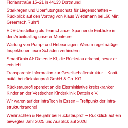
Flo­ri­an­stra­ße 15–21 in 44139 Dort­mund!
Stark­re­gen und Über­flu­tungs­schutz für Lie­gen­schaf­ten –
Rück­blick auf den Vor­trag von Klaus Wieth­mann bei „60 Min:
Greentech.Ruhr“!
EDV-Umstel­lung als Team­chan­ce: Span­nen­de Ein­bli­cke in
den Arbeits­all­tag unse­rer Mon­teu­re!
War­tung von Pump- und Hebe­an­la­gen: War­um regel­mä­ßi­ge
Inspek­tio­nen teu­re Schä­den ver­hin­dern!
Smart­Drain AI: Die ers­te KI, die Rück­stau erkennt, bevor er
ent­steht!
Trans­pa­ren­te Infor­ma­ti­on zur Gesell­schaf­ter­struk­tur – Kon­ti­
nui­tät bei rück­stau­pro­fi GmbH & Co. KG!
Rück­stau­pro­fi spen­det an die Eltern­in­itia­ti­ve krebs­kran­ker
Kin­der an der Ves­ti­schen Kin­der­kli­nik Dat­teln e.V.
Wir waren auf der Infra­Tech in Essen – Treff­punkt der Infra­
struk­tur­bran­che!
Weih­nach­ten & Neu­jahr bei Rück­stau­pro­fi – Rück­blick auf ein
beweg­tes Jahr 2025 und Aus­blick auf 2026!