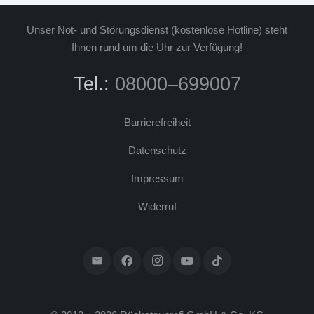
Unser Not- und Stö­rungs­dienst (kos­ten­lo­se Hot­line) steht
Ihnen rund um die Uhr zur Ver­fü­gung!
Tel.:
08000–699007
Bar­rie­re­frei­heit
Daten­schutz
Impres­sum
Wider­ruf