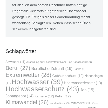
ter sich. Ab dem spä­ten Dezem­ber hat­ten hef­ti­ge
Regen­fäl­le vie­ler­orts für gefähr­li­che Hoch­was­ser
gesorgt. Ein Ereig­nis die­ser Grö­ßen­ord­nung macht
wochen­lang Schlag­zei­len. Neben klas­si­schen Über­
schwem­mungs­ge­bie­ten sind…
Schlag­wör­ter
Abwasser
(11)
Ausbildung zur Fachkraft für Rohr- und Kanaltechnik
(9)
Beruf
(27)
Berufliche Zukunft
(16)
Danke
(9)
Extremwetter
(28)
Gebäudeschutz
(12)
Hebeanlagen
Hochwasser
(39)
Hochwasserfenster
(13)
(11)
Hochwasserschutz
(43)
Job
(15)
Jobangebot
(14)
Karriere
(12)
Keller
(12)
Klimawandel
(26)
Mitarbeiter
(11)
Kundendienst
(9)
Oer-