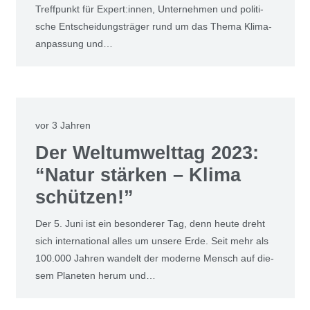
Treff­punkt für Expert:innen, Unter­neh­men und poli­ti­
sche Ent­schei­dungs­trä­ger rund um das The­ma Kli­ma­
an­pas­sung und…
vor 3 Jahren
Der Welt­um­welt­tag 2023:
“Natur stär­ken – Kli­ma
schüt­zen!”
Der 5. Juni ist ein beson­de­rer Tag, denn heu­te dreht
sich inter­na­tio­nal alles um unse­re Erde. Seit mehr als
100.000 Jah­ren wan­delt der moder­ne Mensch auf die­
sem Pla­ne­ten her­um und…