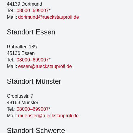
44139 Dort­mund
Tel.:
08000–699007
*
Mail:
dortmund@rueckstauprofi.de
Stand­ort Essen
Ruhr­al­lee 185
45136 Essen
Tel.:
08000–699007
*
Mail:
essen@rueckstauprofi.de
Stand­ort Müns­ter
Gro­pi­us­str. 7
48163 Müns­ter
Tel.:
08000–699007
*
Mail:
muenster@rueckstauprofi.de
Stand­ort Schwer­te