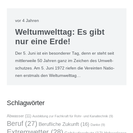
vor 4 Jahren
Welt­um­welt­tag: Es gibt
nur eine Erde!
Der 5. Juni ist ein beson­de­rer Tag, denn er steht seit
mitt­ler­wei­le 50 Jah­ren ganz im Zei­chen des Umwelt­
schut­zes. Am 5. Juni 1972 rie­fen die Ver­ein­ten Natio­
nen erst­mals den Welt­um­welt­tag…
Schlag­wör­ter
Abwasser
(11)
Ausbildung zur Fachkraft für Rohr- und Kanaltechnik
(9)
Beruf
(27)
Berufliche Zukunft
(16)
Danke
(9)
Extremwetter
(28)