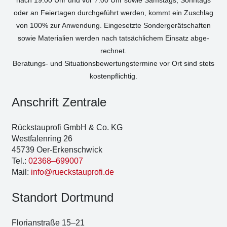
oder an Fei­er­ta­gen durch­ge­führt wer­den, kommt ein Zuschlag
von 100% zur Anwen­dung. Ein­ge­setz­te Son­der­ge­rät­schaf­ten
sowie Mate­ria­li­en wer­den nach tat­säch­li­chem Ein­satz abge­
rech­net.
Bera­tungs- und Situa­ti­ons­be­wer­tungs­ter­mi­ne vor Ort sind stets
kos­ten­pflich­tig.
Anschrift Zen­tra­le
Rück­stau­pro­fi GmbH & Co. KG
West­fa­len­ring 26
45739 Oer-Erken­sch­wick
Tel.:
02368–699007
Mail:
info@rueckstauprofi.de
Stand­ort Dort­mund
Flo­ri­an­stra­ße 15–21