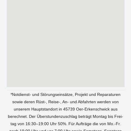
*Not­dienst- und Stö­rungs­ein­sät­ze, Pro­jekt und Repa­ra­tu­ren
sowie deren Rüst‑, Reise‑, An- und Abfahr­ten wer­den von
unse­rem Haupt­stand­ort in 45739 Oer-Erken­sch­wick aus
berech­net. Der Über­stun­den­zu­schlag beträgt Mon­tag bis Frei­
tag von 16:30–19:00 Uhr 50%. Für Auf­trä­ge die von Mo.-Fr.
nach 19:00 Uhr und vor 7:00 Uhr sowie Sams­tags, Sonn­tags