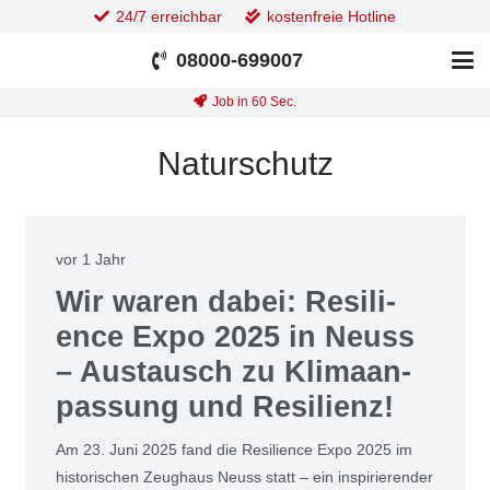
24/7 erreichbar
kostenfreie Hotline
08000-699007
Job in 60 Sec.
Naturschutz
vor 1 Jahr
Wir waren dabei: Resi­li­
ence Expo 2025 in Neuss
– Aus­tausch zu Kli­ma­an­
pas­sung und Resi­li­enz!
Am 23. Juni 2025 fand die Resi­li­ence Expo 2025 im
his­to­ri­schen Zeug­haus Neuss statt – ein inspi­rie­ren­der