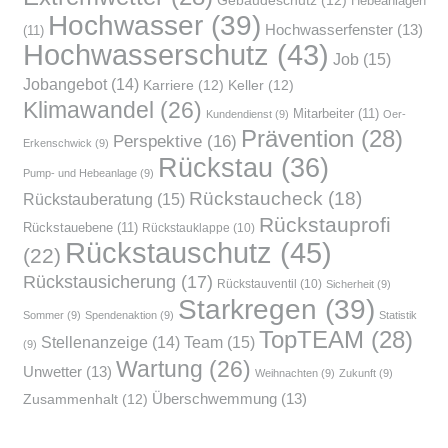
Gebäudeschutz
(12)
Hebeanlagen
Hochwasser
(39)
Hochwasserfenster
(13)
(11)
Hochwasserschutz
(43)
Job
(15)
Jobangebot
(14)
Karriere
(12)
Keller
(12)
Klimawandel
(26)
Mitarbeiter
(11)
Kundendienst
(9)
Oer-
Prävention
(28)
Perspektive
(16)
Erkenschwick
(9)
Rückstau
(36)
Pump- und Hebeanlage
(9)
Rückstaucheck
(18)
Rückstauberatung
(15)
Rückstauprofi
Rückstauebene
(11)
Rückstauklappe
(10)
Rückstauschutz
(45)
(22)
Rückstausicherung
(17)
Rückstauventil
(10)
Sicherheit
(9)
Starkregen
(39)
Sommer
(9)
Spendenaktion
(9)
Statistik
TopTEAM
(28)
Team
(15)
Stellenanzeige
(14)
(9)
Wartung
(26)
Unwetter
(13)
Weihnachten
(9)
Zukunft
(9)
Überschwemmung
(13)
Zusammenhalt
(12)