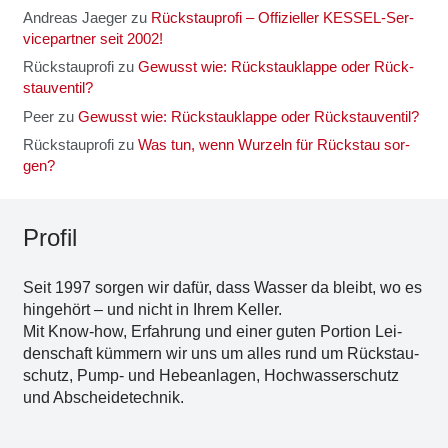
Andreas Jaeger
zu
Rück­stau­pro­fi – Offi­zi­el­ler KES­SEL-Ser­
vice­part­ner seit 2002!
Rückstauprofi
zu
Gewusst wie: Rück­stau­klap­pe oder Rück­
stau­ven­til?
Peer
zu
Gewusst wie: Rück­stau­klap­pe oder Rück­stau­ven­til?
Rückstauprofi
zu
Was tun, wenn Wur­zeln für Rück­stau sor­
gen?
Pro­fil
Seit 1997 sor­gen wir dafür, dass Was­ser da bleibt, wo es
hin­ge­hört – und nicht in Ihrem Kel­ler.
Mit Know-how, Erfah­rung und einer guten Por­ti­on Lei­
den­schaft küm­mern wir uns um alles rund um Rückstau­
schutz, Pump- und Hebe­an­la­gen, Hoch­was­ser­schutz
und Abschei­de­tech­nik.