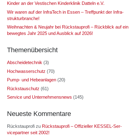
Kin­der an der Ves­ti­schen Kin­der­kli­nik Dat­teln e.V.
Wir waren auf der Infra­Tech in Essen – Treff­punkt der Infra­
struk­tur­bran­che!
Weih­nach­ten & Neu­jahr bei Rück­stau­pro­fi – Rück­blick auf ein
beweg­tes Jahr 2025 und Aus­blick auf 2026!
The­men­über­sicht
Abscheidetechnik
(3)
Hochwasserschutz
(70)
Pump- und Hebeanlagen
(20)
Rückstauschutz
(61)
Service und Unternehmensnews
(145)
Neu­es­te Kom­men­ta­re
Rückstauprofi
zu
Rück­stau­pro­fi – Offi­zi­el­ler KES­SEL-Ser­
vice­part­ner seit 2002!