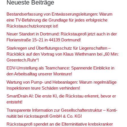
Neu­es­te Bei­trä­ge
Bestands­er­fas­sung von Ent­wäs­se­rungs­lei­tun­gen: War­um
eine TV-Befah­rung die Grund­la­ge für jedes erfolg­rei­che
Rückstau­schutz­kon­zept ist!
Neu­er Stand­ort in Dort­mund: Rück­stau­pro­fi jetzt auch in der
Flo­ri­an­stra­ße 15–21 in 44139 Dort­mund!
Stark­re­gen und Über­flu­tungs­schutz für Lie­gen­schaf­ten –
Rück­blick auf den Vor­trag von Klaus Wieth­mann bei „60 Min:
Greentech.Ruhr“!
EDV-Umstel­lung als Team­chan­ce: Span­nen­de Ein­bli­cke in
den Arbeits­all­tag unse­rer Mon­teu­re!
War­tung von Pump- und Hebe­an­la­gen: War­um regel­mä­ßi­ge
Inspek­tio­nen teu­re Schä­den ver­hin­dern!
Smart­Drain AI: Die ers­te KI, die Rück­stau erkennt, bevor er
ent­steht!
Trans­pa­ren­te Infor­ma­ti­on zur Gesell­schaf­ter­struk­tur – Kon­ti­
nui­tät bei rück­stau­pro­fi GmbH & Co. KG!
Rück­stau­pro­fi spen­det an die Eltern­in­itia­ti­ve krebs­kran­ker