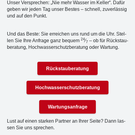
Unser Ver­spre­chen: „Nie mehr Was­ser im Kel­ler“. Dafür
geben wir jeden Tag unser Bes­tes – schnell, zuver­läs­sig
und auf den Punkt.
Und das Bes­te: Sie errei­chen uns rund um die Uhr. Stel­
24
len Sie Ihre Anfra­ge ganz bequem
⁄
– ob für Rück­stau­
7
be­ra­tung, Hoch­was­ser­schutz­be­ra­tung oder War­tung.
Rückstauberatung
Hochwasserschutzberatung
Wartungsanfrage
Lust auf einen star­ken Part­ner an Ihrer Sei­te? Dann las­
sen Sie uns spre­chen.