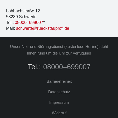
Loh­bach­stra­ße 12
58239 Schwer­te
Tel.:
08000–699007
*
Mail:
schwerte@rueckstauprofi.de
Unser Not- und Stö­rungs­dienst (kos­ten­lo­se Hot­line) steht
Ihnen rund um die Uhr zur Ver­fü­gung!
Tel.:
08000–699007
Bar­rie­re­frei­heit
Daten­schutz
Impres­sum
Wider­ruf