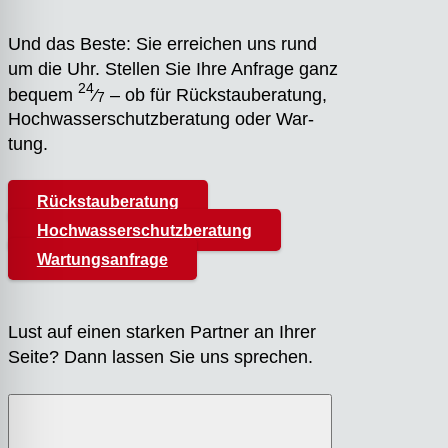
Und das Bes­te: Sie errei­chen uns rund
um die Uhr. Stel­len Sie Ihre Anfra­ge ganz
24
bequem
⁄
– ob für Rück­stau­be­ra­tung,
7
Hoch­was­ser­schutz­be­ra­tung oder War­
tung.
Rückstauberatung
Hochwasserschutzberatung
Wartungsanfrage
Lust auf einen star­ken Part­ner an Ihrer
Sei­te? Dann las­sen Sie uns spre­chen.