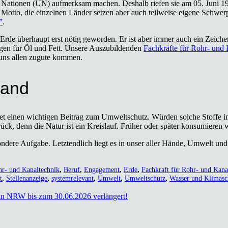
n Natio­nen (UN) auf­merk­sam machen. Des­halb rie­fen sie am 05. Juni 1972
s Mot­to, die ein­zel­nen Län­der set­zen aber auch teil­wei­se eige­ne Schwer
”
.
e Erde über­haupt erst nötig gewor­den. Er ist aber immer auch ein Zei­ch
gen für Öl und Fett. Unse­re Aus­zu­bil­den­den
Fach­kräf­te für Rohr- und 
 uns allen zugu­te kom­men.
Hand
s­tet einen wich­ti­gen Bei­trag zum Umwelt­schutz. Wür­den sol­che Stof­fe
ck, denn die Natur ist ein Kreis­lauf. Frü­her oder spä­ter kon­su­mie­ren 
on­de­re Auf­ga­be. Letzt­end­lich liegt es in unser aller Hän­de, Umwelt und
hr- und Kanaltechnik
,
Beruf
,
Engagement
,
Erde
,
Fachkraft für Rohr- und Kana
t
,
Stellenanzeige
,
systemrelevant
,
Umwelt
,
Umweltschutz
,
Wasser und Klimasc
­fe in NRW bis zum 30.06.2026 ver­län­gert!