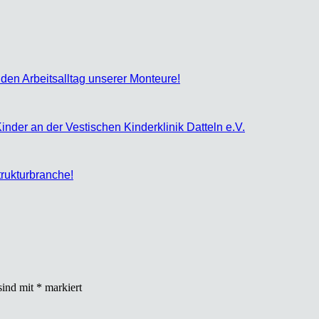
n Arbeits­all­tag unse­rer Mon­teu­re!
Kin­der an der Ves­ti­schen Kin­der­kli­nik Dat­teln e.V.
uk­tur­bran­che!
sind mit
*
markiert