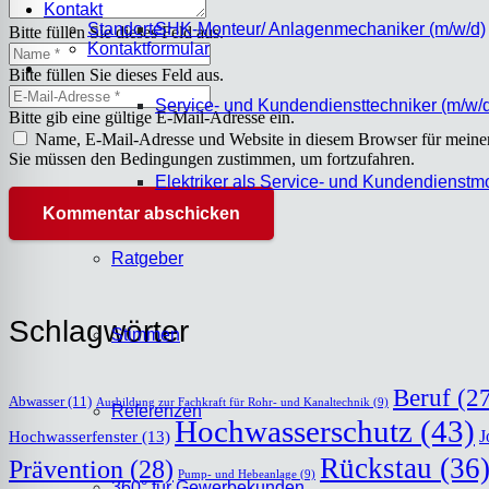
Kon­takt
Stand­or­te
SHK-Mon­­teur/ Anla­gen­me­cha­ni­ker (m/w/d)
Bitte füllen Sie dieses Feld aus.
Kon­takt­for­mu­lar
Bitte füllen Sie dieses Feld aus.
Ser­­vice- und Kun­den­dienst­tech­ni­ker (m/w/
Bitte gib eine gültige E-Mail-Adresse ein.
Name, E-Mail-Adresse und Website in diesem Browser für meine
Sie müssen den Bedingungen zustimmen, um fortzufahren.
Elek­tri­ker als Ser­­vice- und Kun­den­dienst­
Kommentar abschicken
Rat­ge­ber
Schlag­wör­ter
Stim­men
Beruf
(27
Abwasser
(11)
Ausbildung zur Fachkraft für Rohr- und Kanaltechnik
(9)
Refe­ren­zen
Hochwasserschutz
(43)
J
Hochwasserfenster
(13)
Rückstau
(36
Prävention
(28)
Pump- und Hebeanlage
(9)
360° für Gewer­be­kun­den