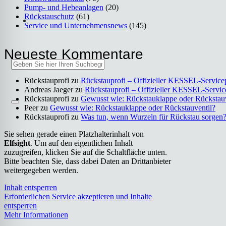
Pump- und Hebeanlagen
(20)
Rückstauschutz
(61)
Service und Unternehmensnews
(145)
Neu­es­te Kom­men­ta­re
Rückstauprofi
zu
Rück­stau­pro­fi – Offi­zi­el­ler KES­SEL-Ser­vice­
Andreas Jaeger
zu
Rück­stau­pro­fi – Offi­zi­el­ler KES­SEL-Ser­vic
Rückstauprofi
zu
Gewusst wie: Rück­stau­klap­pe oder Rück­stau­v
Peer
zu
Gewusst wie: Rück­stau­klap­pe oder Rück­stau­ven­til?
Rückstauprofi
zu
Was tun, wenn Wur­zeln für Rück­stau sor­gen
Sie sehen gerade einen Platzhalterinhalt von
Elfsight
. Um auf den eigentlichen Inhalt
zuzugreifen, klicken Sie auf die Schaltfläche unten.
Bitte beachten Sie, dass dabei Daten an Drittanbieter
weitergegeben werden.
Inhalt entsperren
Erforderlichen Service akzeptieren und Inhalte
entsperren
Mehr Informationen