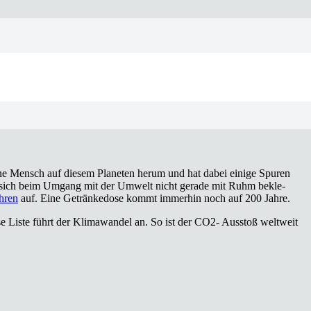
chüt­zen!”
r­ne Mensch auf die­sem Pla­ne­ten her­um und hat dabei eini­ge Spu­ren
esen hat sich beim Umgang mit der Umwelt nicht gera­de mit Ruhm bekle­
h­ren
auf. Eine Geträn­ke­do­se kommt immer­hin noch auf 200 Jah­re.
se Lis­te führt der Kli­ma­wan­del an. So ist der CO2- Aus­stoß welt­weit