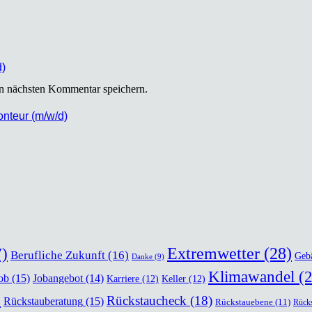
d)
n nächsten Kommentar speichern.
mon­teur (m/w/d)
)
Extremwetter
(28)
Berufliche Zukunft
(16)
Geb
Danke
(9)
Klimawandel
(2
ob
(15)
Jobangebot
(14)
Karriere
(12)
Keller
(12)
)
Rückstaucheck
(18)
Rückstauberatung
(15)
Rückstauebene
(11)
Rücks