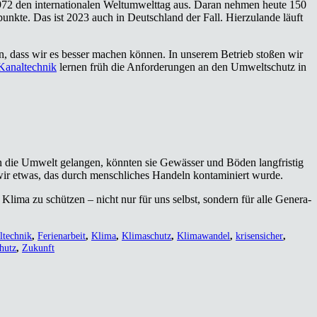
 den inter­na­tio­na­len Welt­um­welt­tag aus. Dar­an neh­men heu­te 150
­punk­te. Das ist 2023 auch in Deutsch­land der Fall. Hier­zu­lan­de läuft
en, dass wir es bes­ser machen kön­nen. In unse­rem Betrieb sto­ßen wir
Kanal­tech­nik
ler­nen früh die Anfor­de­run­gen an den Umwelt­schutz in
 in die Umwelt gelan­gen, könn­ten sie Gewäs­ser und Böden lang­fris­tig
wir etwas, das durch mensch­li­ches Han­deln kon­ta­mi­niert wur­de.
 Kli­ma zu schüt­zen – nicht nur für uns selbst, son­dern für alle Gene­ra­
ltechnik
,
Ferienarbeit
,
Klima
,
Klimaschutz
,
Klimawandel
,
krisensicher
,
hutz
,
Zukunft