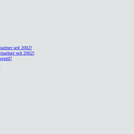
part­ner seit 2002!
e­part­ner seit 2002!
en­til?
?