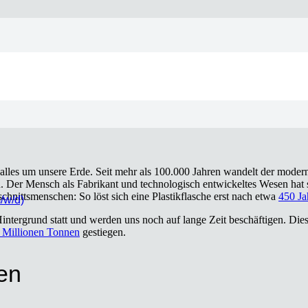
 “Natur stär­ken – Kli­ma s
­nal alles um unse­re Erde. Seit mehr als 100.000 Jah­ren wan­delt der mode
o­lu­ti­on. Der Mensch als Fabri­kant und tech­no­lo­gisch ent­wi­ckel­tes W
schnitts­men­schen: So löst sich eine Plas­tik­fla­sche erst nach etwa
450 Ja
m/w/d)
n­ter­grund statt und wer­den uns noch auf lan­ge Zeit beschäf­ti­gen. Die­
 Mil­lio­nen Ton­nen
gestie­gen.
zen