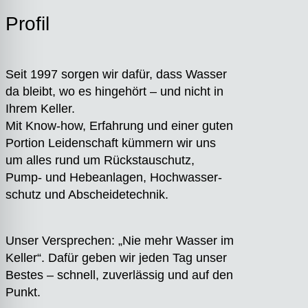
Pro­fil
Seit 1997 sor­gen wir dafür, dass Was­ser
da bleibt, wo es hin­ge­hört – und nicht in
Ihrem Kel­ler.
Mit Know-how, Erfah­rung und einer guten
Por­ti­on Lei­den­schaft küm­mern wir uns
um alles rund um Rückstau­schutz,
Pump- und Hebe­an­la­gen, Hoch­was­ser­
schutz und Abschei­de­tech­nik.
Unser Ver­spre­chen: „Nie mehr Was­ser im
Kel­ler“. Dafür geben wir jeden Tag unser
Bes­tes – schnell, zuver­läs­sig und auf den
Punkt.