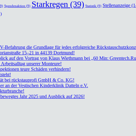
Starkregen
(39)
Stellenanzeige
(1
9)
Spendenaktion
(9)
Statistik
(9)
)
TV-Befah­rung die Grund­la­ge für jedes erfolg­rei­che Rückstau­schutz­kon­z
lo­ri­an­stra­ße 15–21 in 44139 Dort­mund!
ück­blick auf den Vor­trag von Klaus Wieth­mann bei „60 Min: Greentech.R
rbeits­all­tag unse­rer Mon­teu­re!
k­tio­nen teu­re Schä­den ver­hin­dern!
­steht!
­nui­tät bei rück­stau­pro­fi GmbH & Co. KG!
der an der Ves­ti­schen Kin­der­kli­nik Dat­teln e.V.
­tur­bran­che!
in beweg­tes Jahr 2025 und Aus­blick auf 2026!