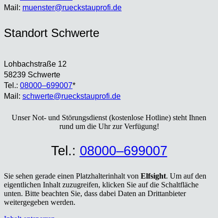
Mail:
muenster@rueckstauprofi.de
Stand­ort Schwer­te
Loh­bach­stra­ße 12
58239 Schwer­te
Tel.:
08000–699007
*
Mail:
schwerte@rueckstauprofi.de
Unser Not- und Stö­rungs­dienst (kos­ten­lo­se Hot­line) steht Ihnen
rund um die Uhr zur Ver­fü­gung!
Tel.:
08000–699007
Sie sehen gerade einen Platzhalterinhalt von
Elfsight
. Um auf den
eigentlichen Inhalt zuzugreifen, klicken Sie auf die Schaltfläche
unten. Bitte beachten Sie, dass dabei Daten an Drittanbieter
weitergegeben werden.