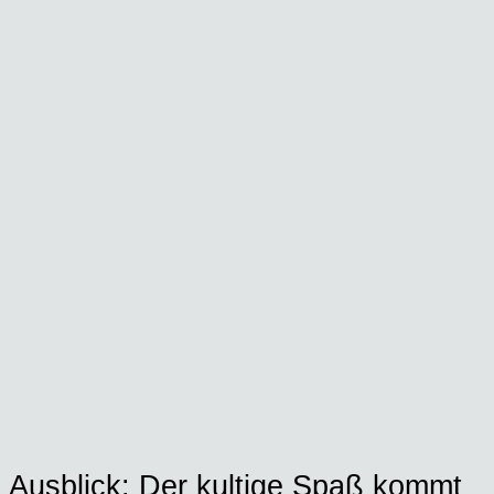
Aus­blick: Der kul­ti­ge Spaß kommt