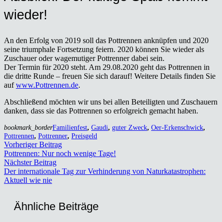
wie­der!
An den Erfolg von 2019 soll das Pott­ren­nen anknüp­fen und 2020
sei­ne tri­um­pha­le Fort­set­zung fei­ern. 2020 kön­nen Sie wie­der als
Zuschau­er oder wage­mu­ti­ger Pott­ren­ner dabei sein.
Der Ter­min für 2020 steht. Am 29.08.2020 geht das Pott­ren­nen in
die drit­te Run­de – freu­en Sie sich dar­auf! Wei­te­re Details fin­den Sie
auf
www.Pottrennen.de
.
Abschlie­ßend möch­ten wir uns bei allen Betei­lig­ten und Zuschau­ern
dan­ken, dass sie das Pott­ren­nen so erfolg­reich gemacht haben.
bookmark_border
Familienfest
,
Gaudi
,
guter Zweck
,
Oer-Erkenschwick
,
Pottrennen
,
Pottrenner
,
Preisgeld
Vorheriger Beitrag
Pott­ren­nen: Nur noch weni­ge Tage!
Nächster Beitrag
Der inter­na­tio­na­le Tag zur Ver­hin­de­rung von Natur­ka­ta­stro­phen:
Aktu­ell wie nie
Ähn­li­che Bei­trä­ge