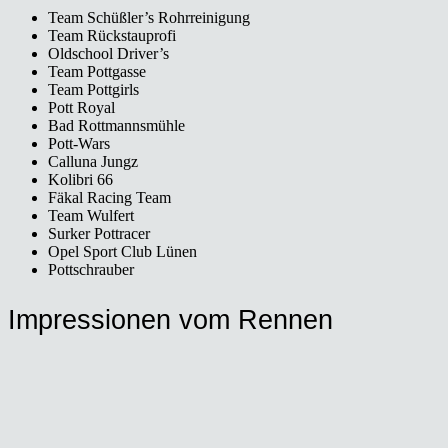
Team Schüßler’s Rohr­rei­ni­gung
Team Rück­stau­pro­fi
Old­school Driver’s
Team Pott­gas­se
Team Pott­girls
Pott Roy­al
Bad Rott­manns­müh­le
Pott-Wars
Callu­na Jungz
Koli­bri 66
Fäkal Racing Team
Team Wul­fert
Sur­ker Pott­ra­cer
Opel Sport Club Lünen
Pott­schrau­ber
Impres­sio­nen vom Ren­nen