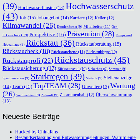
Hochwasserschutz
(39)
Hochwasserfenster
(13)
(43)
Job
(15)
Jobangebot
(14)
Karriere
(12)
Keller
(12)
Klimawandel
(26)
Mitarbeiter
(11)
Kundendienst
(9)
Oer-
Prävention
(28)
Perspektive
(16)
Erkenschwick
(9)
Pump- und
Rückstau
(36)
Rückstauberatung
(15)
Hebeanlage
(9)
Rückstaucheck
(18)
Rückstauebene
(11)
Rückstauklappe
(10)
Rückstauschutz
(45)
Rückstauprofi
(22)
Rückstausicherung
(17)
Rückstauventil
(10)
Sicherheit
(9)
Sommer
(9)
Starkregen
(39)
Stellenanzeige
Spendenaktion
(9)
Statistik
(9)
TopTEAM
(28)
Wartung
Team
(15)
(14)
Unwetter
(13)
(26)
Überschwemmung
Zusammenhalt
(12)
Weihnachten
(9)
Zukunft
(9)
(13)
Neu­es­te Bei­trä­ge
Hacked by Chinaf­ans
Bestands­er­fas­sung von Ent­wäs­se­rungs­lei­tun­gen: War­um eine