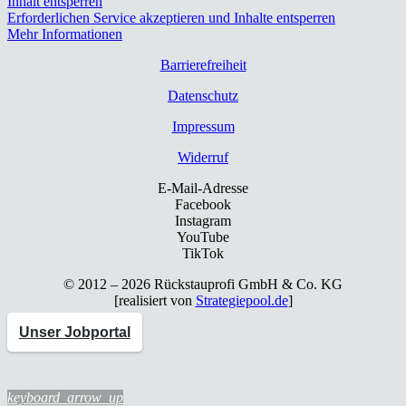
Inhalt entsperren
Erforderlichen Service akzeptieren und Inhalte entsperren
Mehr Informationen
Bar­rie­re­frei­heit
Daten­schutz
Impres­sum
Wider­ruf
E-Mail-Adresse
Facebook
Instagram
YouTube
TikTok
© 2012 – 2026 Rück­stau­pro­fi GmbH & Co. KG
[rea­li­siert von
Strategiepool.de
]
Unser Jobportal
keyboard_arrow_up