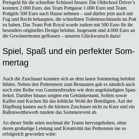
Preis­geld für die schnells­te Schüs­sel freu­en: Die Old­school Driver’s
konn­ten 2.000 Euro, das Team Pott­gas­se 1.000 Euro und Team
Pott­girls 500 Euro nach Hau­se neh­men – und dür­fen jetzt auch mit
Fug und Recht behaup­ten, die schnells­ten Toi­let­ten­schüs­seln im Pott
zu haben. Das Team Pott Roy­al wur­de zudem mit 500 Euro für ihr
beson­ders ori­gi­nel­les Design belohnt. Ins­ge­samt sind 4.000 Euro an
die Gewin­ner­teams geflos­sen – unse­ren Glück­wunsch dazu!
Spiel, Spaß und ein per­fek­ter Som­
mer­tag
Auch die Zuschau­er konn­ten sich an dem lau­en Som­mer­tag belohnt
füh­len. Neben den Pott­ren­nern zum Bestau­nen gab es näm­lich auch
noch eine Rei­he von Gau­men­freu­den wie dem ange­kün­dig­ten Span­
fer­kel. Dar­über hin­aus sorg­ten ein Geträn­ke­stand, Soft­eis sowie
Kaf­fee und Kuchen für das leib­li­che Wohl der Betei­lig­ten. Auf der
Hüpf­burg kamen auch die klei­nen Zuschau­er nicht zu Kurz und ein
Bal­lon­wett­be­werb run­de­te das Som­me­re­vent ab.
An die­ser Stel­le sei­en noch­mal die Teams her­vor­ge­ho­ben, ohne
deren groß­ar­ti­ge Leis­tung und Krea­ti­vi­tät das Pott­ren­nen nie so
erfolg­reich gewor­den wäre: