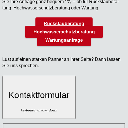
Sie Ihre Anfra­ge ganz bequem
⁄
– ob für Rück­stau­be­ra­
7
tung, Hoch­was­ser­schutz­be­ra­tung oder War­tung.
Rückstauberatung
Hochwasserschutzberatung
Wartungsanfrage
Lust auf einen star­ken Part­ner an Ihrer Sei­te? Dann las­sen
Sie uns spre­chen.
Kontaktformular
keyboard_arrow_down