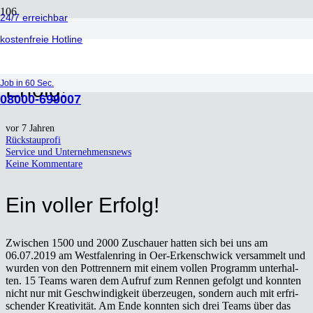
24/7 erreichbar
kostenfreie Hotline
Pott­ren­nen 2019: Ein vol­ler
Job in 60 Sec.
Erfolg!
08000-699007
vor 7 Jahren
Rückstauprofi
Service und Unternehmensnews
Keine Kommentare
Ein vol­ler Erfolg!
Zwi­schen 1500 und 2000 Zuschau­er hat­ten sich bei uns am
06.07.2019 am West­fa­len­ring in Oer-Erken­sch­wick ver­sam­melt und
wur­den von den Pott­ren­nern mit einem vol­len Pro­gramm unter­hal­
ten. 15 Teams waren dem Auf­ruf zum Ren­nen gefolgt und konn­ten
nicht nur mit Geschwin­dig­keit über­zeu­gen, son­dern auch mit erfri­
schen­der Krea­ti­vi­tät. Am Ende konn­ten sich drei Teams über das