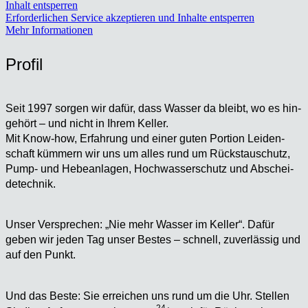
Inhalt entsperren
Erforderlichen Service akzeptieren und Inhalte entsperren
Mehr Informationen
Pro­fil
Seit 1997 sor­gen wir dafür, dass Was­ser da bleibt, wo es hin­
ge­hört – und nicht in Ihrem Kel­ler.
Mit Know-how, Erfah­rung und einer guten Por­ti­on Lei­den­
schaft küm­mern wir uns um alles rund um Rückstau­schutz,
Pump- und Hebe­an­la­gen, Hoch­was­ser­schutz und Abschei­
de­tech­nik.
Unser Ver­spre­chen: „Nie mehr Was­ser im Kel­ler“. Dafür
geben wir jeden Tag unser Bes­tes – schnell, zuver­läs­sig und
auf den Punkt.
Und das Bes­te: Sie errei­chen uns rund um die Uhr. Stel­len
24