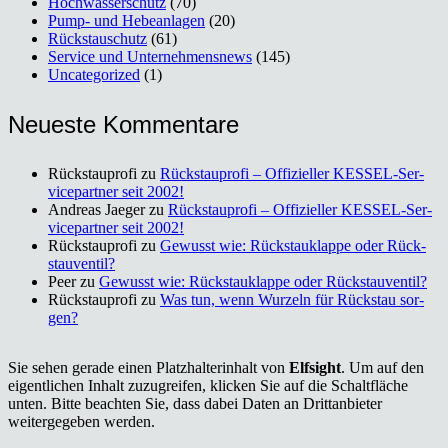
Hochwasserschutz
(70)
Pump- und Hebeanlagen
(20)
Rückstauschutz
(61)
Service und Unternehmensnews
(145)
Uncategorized
(1)
Neu­es­te Kom­men­ta­re
Rückstauprofi
zu
Rück­stau­pro­fi – Offi­zi­el­ler KES­SEL-Ser­
vice­part­ner seit 2002!
Andreas Jaeger
zu
Rück­stau­pro­fi – Offi­zi­el­ler KES­SEL-Ser­
vice­part­ner seit 2002!
Rückstauprofi
zu
Gewusst wie: Rück­stau­klap­pe oder Rück­
stau­ven­til?
Peer
zu
Gewusst wie: Rück­stau­klap­pe oder Rück­stau­ven­til?
Rückstauprofi
zu
Was tun, wenn Wur­zeln für Rück­stau sor­
gen?
Sie sehen gerade einen Platzhalterinhalt von
Elfsight
. Um auf den
eigentlichen Inhalt zuzugreifen, klicken Sie auf die Schaltfläche
unten. Bitte beachten Sie, dass dabei Daten an Drittanbieter
weitergegeben werden.