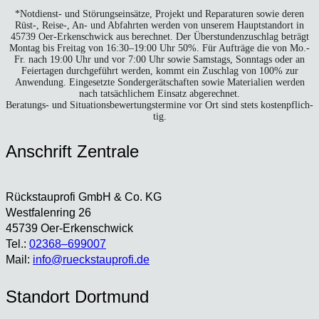
*Not­dienst- und Stö­rungs­ein­sät­ze, Pro­jekt und Repa­ra­tu­ren sowie deren
Rüst‑, Reise‑, An- und Abfahr­ten wer­den von unse­rem Haupt­stand­ort in
45739 Oer-Erken­sch­wick aus berech­net. Der Über­stun­den­zu­schlag beträgt
Mon­tag bis Frei­tag von 16:30–19:00 Uhr 50%. Für Auf­trä­ge die von Mo.-
Fr. nach 19:00 Uhr und vor 7:00 Uhr sowie Sams­tags, Sonn­tags oder an
Fei­er­ta­gen durch­ge­führt wer­den, kommt ein Zuschlag von 100% zur
Anwen­dung. Ein­ge­setz­te Son­der­ge­rät­schaf­ten sowie Mate­ria­li­en wer­den
nach tat­säch­li­chem Ein­satz abge­rech­net.
Bera­tungs- und Situa­ti­ons­be­wer­tungs­ter­mi­ne vor Ort sind stets kos­ten­pflich­
tig.
Anschrift Zen­tra­le
Rück­stau­pro­fi GmbH & Co. KG
West­fa­len­ring 26
45739 Oer-Erken­sch­wick
Tel.:
02368–699007
Mail:
info@rueckstauprofi.de
Stand­ort Dort­mund