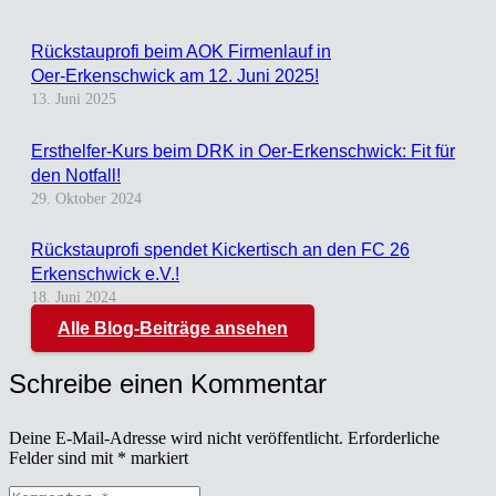
Rück­stau­pro­fi beim AOK Fir­men­lauf in
Oer‑Erkenschwick am 12. Juni 2025!
13. Juni 2025
Erst­hel­fer-Kurs beim DRK in Oer-Erken­sch­wick: Fit für
den Not­fall!
29. Oktober 2024
Rück­stau­pro­fi spen­det Kicker­tisch an den FC 26
Erken­sch­wick e.V.!
18. Juni 2024
Alle Blog-Beiträge ansehen
Schreibe einen Kommentar
Deine E-Mail-Adresse wird nicht veröffentlicht.
Erforderliche
Felder sind mit
*
markiert