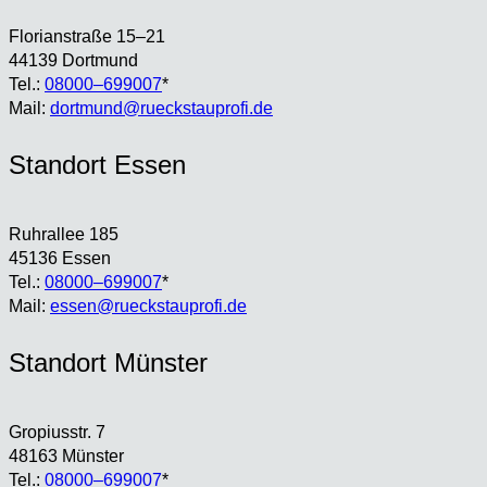
Flo­ri­an­stra­ße 15–21
44139 Dort­mund
Tel.:
08000–699007
*
Mail:
dortmund@rueckstauprofi.de
Stand­ort Essen
Ruhr­al­lee 185
45136 Essen
Tel.:
08000–699007
*
Mail:
essen@rueckstauprofi.de
Stand­ort Müns­ter
Gro­pi­us­str. 7
48163 Müns­ter
Tel.:
08000–699007
*