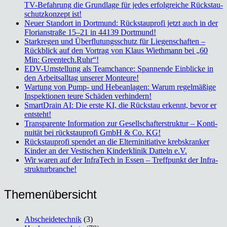
TV-Befah­rung die Grund­la­ge für jedes erfolg­rei­che Rückstau­
schutz­kon­zept ist!
Neu­er Stand­ort in Dort­mund: Rück­stau­pro­fi jetzt auch in der
Flo­ri­an­stra­ße 15–21 in 44139 Dort­mund!
Stark­re­gen und Über­flu­tungs­schutz für Lie­gen­schaf­ten –
Rück­blick auf den Vor­trag von Klaus Wieth­mann bei „60
Min: Greentech.Ruhr“!
EDV-Umstel­lung als Team­chan­ce: Span­nen­de Ein­bli­cke in
den Arbeits­all­tag unse­rer Mon­teu­re!
War­tung von Pump- und Hebe­an­la­gen: War­um regel­mä­ßi­ge
Inspek­tio­nen teu­re Schä­den ver­hin­dern!
Smart­Drain AI: Die ers­te KI, die Rück­stau erkennt, bevor er
ent­steht!
Trans­pa­ren­te Infor­ma­ti­on zur Gesell­schaf­ter­struk­tur – Kon­ti­
nui­tät bei rück­stau­pro­fi GmbH & Co. KG!
Rück­stau­pro­fi spen­det an die Eltern­in­itia­ti­ve krebs­kran­ker
Kin­der an der Ves­ti­schen Kin­der­kli­nik Dat­teln e.V.
Wir waren auf der Infra­Tech in Essen – Treff­punkt der Infra­
struk­tur­bran­che!
The­men­über­sicht
Abscheidetechnik
(3)