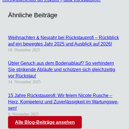
Ähn­li­che Bei­trä­ge
Weih­nach­ten & Neu­jahr bei Rück­stau­pro­fi – Rück­blick
auf ein beweg­tes Jahr 2025 und Aus­blick auf 2026!
18. Dezember 2025
Übler Geruch aus dem Boden­ab­lauf? So ver­hin­dern
Sie stin­ken­de Abläu­fe und schüt­zen sich gleich­zei­tig
vor Rück­stau!
14. November 2025
15 Jah­re Rück­stau­pro­fi: Wir fei­ern Nico­le Rusche –
Herz, Kom­pe­tenz und Zuver­läs­sig­keit im War­tungs­we­
sen!
9. November 2025
Alle Blog-Beiträge ansehen