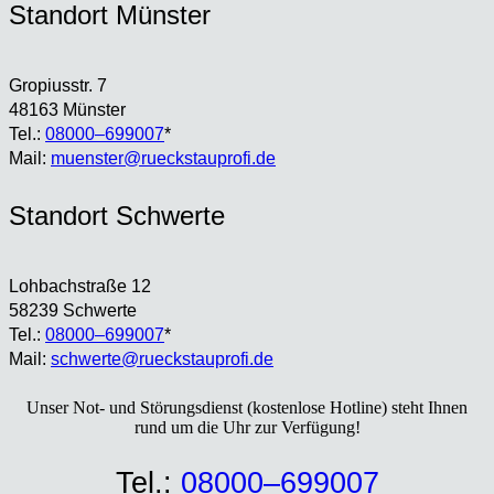
Stand­ort Müns­ter
Gro­pi­us­str. 7
48163 Müns­ter
Tel.:
08000–699007
*
Mail:
muenster@rueckstauprofi.de
Stand­ort Schwer­te
Loh­bach­stra­ße 12
58239 Schwer­te
Tel.:
08000–699007
*
Mail:
schwerte@rueckstauprofi.de
Unser Not- und Stö­rungs­dienst (kos­ten­lo­se Hot­line) steht Ihnen
rund um die Uhr zur Ver­fü­gung!
Tel.:
08000–699007