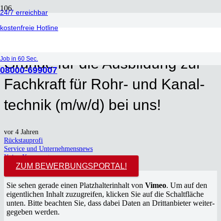
24/7 erreichbar
kostenfreie Hotline
2023 kann kom­men: Drei gute
Job in 60 Sec.
Grün­de für die Aus­bil­dung zur
08000-699007
Fach­kraft für Rohr- und Kanal­
tech­nik (m/w/d) bei uns!
vor 4 Jahren
Rückstauprofi
Service und Unternehmensnews
Keine Kommentare
ZUM BEWER­BUNGS­POR­TAL!
Sie sehen gera­de einen Platz­hal­ter­in­halt von
Vimeo
. Um auf den
eigent­li­chen Inhalt zuzu­grei­fen, kli­cken Sie auf die Schalt­flä­che
unten. Bit­te beach­ten Sie, dass dabei Daten an Dritt­an­bie­ter wei­ter­
ge­ge­ben wer­den.