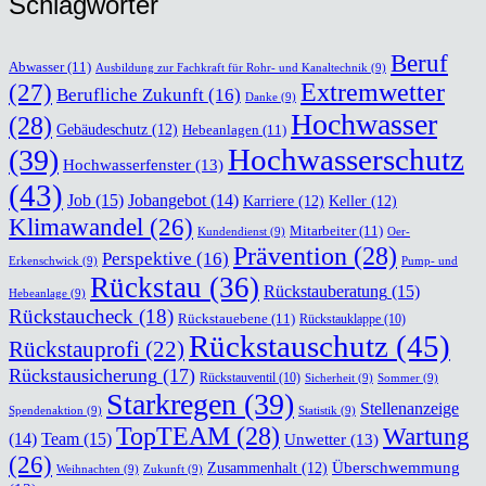
Schlag­wör­ter
Beruf
Abwasser
(11)
Ausbildung zur Fachkraft für Rohr- und Kanaltechnik
(9)
(27)
Extremwetter
Berufliche Zukunft
(16)
Danke
(9)
Hochwasser
(28)
Gebäudeschutz
(12)
Hebeanlagen
(11)
Hochwasserschutz
(39)
Hochwasserfenster
(13)
(43)
Job
(15)
Jobangebot
(14)
Karriere
(12)
Keller
(12)
Klimawandel
(26)
Mitarbeiter
(11)
Kundendienst
(9)
Oer-
Prävention
(28)
Perspektive
(16)
Erkenschwick
(9)
Pump- und
Rückstau
(36)
Rückstauberatung
(15)
Hebeanlage
(9)
Rückstaucheck
(18)
Rückstauebene
(11)
Rückstauklappe
(10)
Rückstauschutz
(45)
Rückstauprofi
(22)
Rückstausicherung
(17)
Rückstauventil
(10)
Sicherheit
(9)
Sommer
(9)
Starkregen
(39)
Stellenanzeige
Spendenaktion
(9)
Statistik
(9)
TopTEAM
(28)
Wartung
Team
(15)
(14)
Unwetter
(13)
(26)
Überschwemmung
Zusammenhalt
(12)
Weihnachten
(9)
Zukunft
(9)