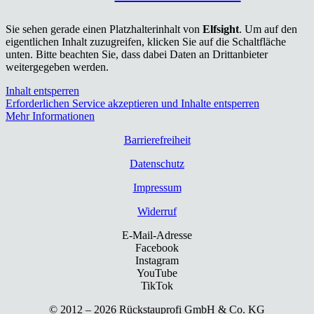
Sie sehen gerade einen Platzhalterinhalt von
Elfsight
. Um auf den
eigentlichen Inhalt zuzugreifen, klicken Sie auf die Schaltfläche
unten. Bitte beachten Sie, dass dabei Daten an Drittanbieter
weitergegeben werden.
Inhalt entsperren
Erforderlichen Service akzeptieren und Inhalte entsperren
Mehr Informationen
Bar­rie­re­frei­heit
Daten­schutz
Impres­sum
Wider­ruf
E-Mail-Adresse
Facebook
Instagram
YouTube
TikTok
© 2012 – 2026 Rück­stau­pro­fi GmbH & Co. KG