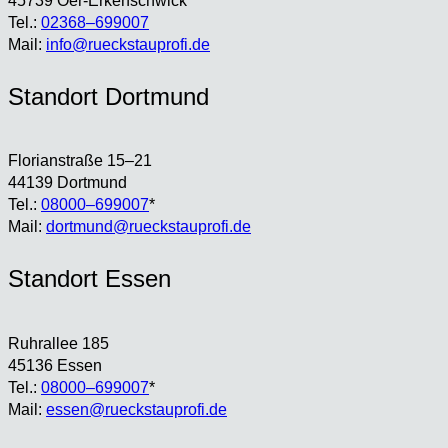
45739 Oer-Erken­sch­wick
Tel.:
02368–699007
Mail:
info@rueckstauprofi.de
Stand­ort Dort­mund
Flo­ri­an­stra­ße 15–21
44139 Dort­mund
Tel.:
08000–699007
*
Mail:
dortmund@rueckstauprofi.de
Stand­ort Essen
Ruhr­al­lee 185
45136 Essen
Tel.:
08000–699007
*
Mail:
essen@rueckstauprofi.de