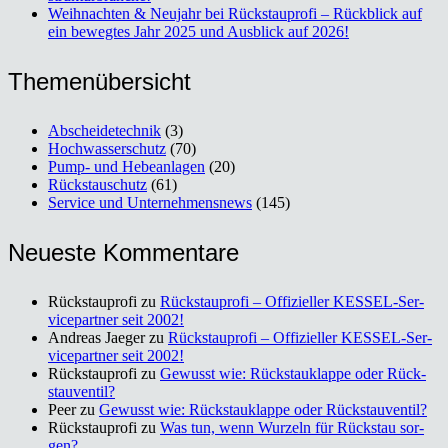
Weih­nach­ten & Neu­jahr bei Rück­stau­pro­fi – Rück­blick auf
ein beweg­tes Jahr 2025 und Aus­blick auf 2026!
The­men­über­sicht
Abscheidetechnik
(3)
Hochwasserschutz
(70)
Pump- und Hebeanlagen
(20)
Rückstauschutz
(61)
Service und Unternehmensnews
(145)
Neu­es­te Kom­men­ta­re
Rückstauprofi
zu
Rück­stau­pro­fi – Offi­zi­el­ler KES­SEL-Ser­
vice­part­ner seit 2002!
Andreas Jaeger
zu
Rück­stau­pro­fi – Offi­zi­el­ler KES­SEL-Ser­
vice­part­ner seit 2002!
Rückstauprofi
zu
Gewusst wie: Rück­stau­klap­pe oder Rück­
stau­ven­til?
Peer
zu
Gewusst wie: Rück­stau­klap­pe oder Rück­stau­ven­til?
Rückstauprofi
zu
Was tun, wenn Wur­zeln für Rück­stau sor­
gen?