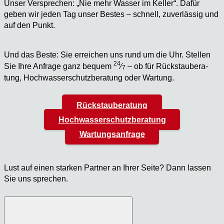
Unser Ver­spre­chen: „Nie mehr Was­ser im Kel­ler“. Dafür
geben wir jeden Tag unser Bes­tes – schnell, zuver­läs­sig und
auf den Punkt.
Und das Bes­te: Sie errei­chen uns rund um die Uhr. Stel­len
24
Sie Ihre Anfra­ge ganz bequem
⁄
– ob für Rück­stau­be­ra­
7
tung, Hoch­was­ser­schutz­be­ra­tung oder War­tung.
Rückstauberatung
Hochwasserschutzberatung
Wartungsanfrage
Lust auf einen star­ken Part­ner an Ihrer Sei­te? Dann las­sen
Sie uns spre­chen.