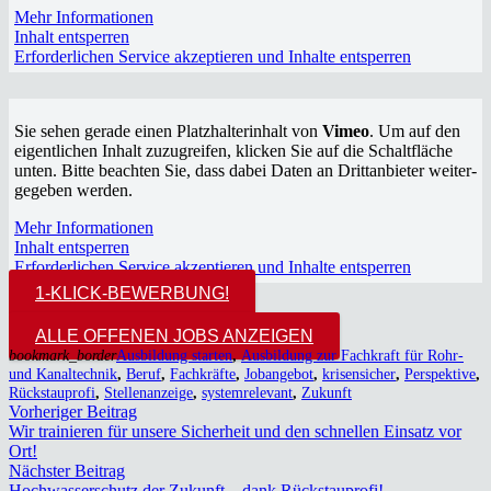
Mehr Infor­ma­tio­nen
Inhalt ent­sper­ren
Erfor­der­li­chen Ser­vice akzep­tie­ren und Inhal­te ent­sper­ren
Sie sehen gera­de einen Platz­hal­ter­in­halt von
Vimeo
. Um auf den
eigent­li­chen Inhalt zuzu­grei­fen, kli­cken Sie auf die Schalt­flä­che
unten. Bit­te beach­ten Sie, dass dabei Daten an Dritt­an­bie­ter wei­ter­
ge­ge­ben wer­den.
Mehr Infor­ma­tio­nen
Inhalt ent­sper­ren
Erfor­der­li­chen Ser­vice akzep­tie­ren und Inhal­te ent­sper­ren
1‑KLICK-BEWER­BUNG!
ALLE OFFE­NEN JOBS ANZEI­GEN
bookmark_border
Ausbildung starten
,
Ausbildung zur Fachkraft für Rohr-
und Kanaltechnik
,
Beruf
,
Fachkräfte
,
Jobangebot
,
krisensicher
,
Perspektive
,
Rückstauprofi
,
Stellenanzeige
,
systemrelevant
,
Zukunft
Vorheriger Beitrag
Wir trai­nie­ren für unse­re Sicher­heit und den schnel­len Ein­satz vor
Ort!
Nächster Beitrag
Hoch­was­ser­schutz der Zukunft – dank Rück­stau­pro­fi!