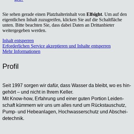
Sie sehen gerade einen Platzhalterinhalt von
Elfsight
. Um auf den
eigentlichen Inhalt zuzugreifen, klicken Sie auf die Schaltfläche
unten. Bitte beachten Sie, dass dabei Daten an Drittanbieter
weitergegeben werden.
Inhalt entsperren
Erforderlichen Service akzeptieren und Inhalte entsperren
Mehr Informationen
Pro­fil
Seit 1997 sor­gen wir dafür, dass Was­ser da bleibt, wo es hin­
ge­hört – und nicht in Ihrem Kel­ler.
Mit Know-how, Erfah­rung und einer guten Por­ti­on Lei­den­
schaft küm­mern wir uns um alles rund um Rückstau­schutz,
Pump- und Hebe­an­la­gen, Hoch­was­ser­schutz und Abschei­
de­tech­nik.