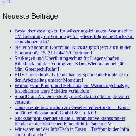
(13)
Neu­es­te Bei­trä­ge
Bestands­er­fas­sung von Ent­wäs­se­rungs­lei­tun­gen: War­um eine
TV-Befah­rung die Grund­la­ge für jedes erfolg­rei­che Rückstau­
schutz­kon­zept ist!
Neu­er Stand­ort in Dort­mund: Rück­stau­pro­fi jetzt auch in der
Flo­ri­an­stra­ße 15–21 in 44139 Dort­mund!
Stark­re­gen und Über­flu­tungs­schutz für Lie­gen­schaf­ten –
Rück­blick auf den Vor­trag von Klaus Wieth­mann bei „60
Min: Greentech.Ruhr“!
EDV-Umstel­lung als Team­chan­ce: Span­nen­de Ein­bli­cke in
den Arbeits­all­tag unse­rer Mon­teu­re!
War­tung von Pump- und Hebe­an­la­gen: War­um regel­mä­ßi­ge
Inspek­tio­nen teu­re Schä­den ver­hin­dern!
Smart­Drain AI: Die ers­te KI, die Rück­stau erkennt, bevor er
ent­steht!
Trans­pa­ren­te Infor­ma­ti­on zur Gesell­schaf­ter­struk­tur – Kon­ti­
nui­tät bei rück­stau­pro­fi GmbH & Co. KG!
Rück­stau­pro­fi spen­det an die Eltern­in­itia­ti­ve krebs­kran­ker
Kin­der an der Ves­ti­schen Kin­der­kli­nik Dat­teln e.V.
Wir waren auf der Infra­Tech in Essen – Treff­punkt der Infra­
struk­tur­bran­che!