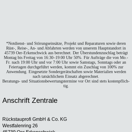
*Not­dienst- und Stö­rungs­ein­sät­ze, Pro­jekt und Repa­ra­tu­ren sowie deren
Rüst‑, Reise‑, An- und Abfahr­ten wer­den von unse­rem Haupt­stand­ort in
45739 Oer-Erken­sch­wick aus berech­net. Der Über­stun­den­zu­schlag beträgt
Mon­tag bis Frei­tag von 16:30–19:00 Uhr 50%. Für Auf­trä­ge die von Mo.-
Fr. nach 19:00 Uhr und vor 7:00 Uhr sowie Sams­tags, Sonn­tags oder an
Fei­er­ta­gen durch­ge­führt wer­den, kommt ein Zuschlag von 100% zur
Anwen­dung. Ein­ge­setz­te Son­der­ge­rät­schaf­ten sowie Mate­ria­li­en wer­den
nach tat­säch­li­chem Ein­satz abge­rech­net.
Bera­tungs- und Situa­ti­ons­be­wer­tungs­ter­mi­ne vor Ort sind stets kos­ten­pflich­
tig.
Anschrift Zen­tra­le
Rück­stau­pro­fi GmbH & Co. KG
West­fa­len­ring 26