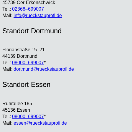
45739 Oer-Erken­sch­wick
Tel.:
02368–699007
Mail:
info@rueckstauprofi.de
Stand­ort Dort­mund
Flo­ri­an­stra­ße 15–21
44139 Dort­mund
Tel.:
08000–699007
*
Mail:
dortmund@rueckstauprofi.de
Stand­ort Essen
Ruhr­al­lee 185
45136 Essen
Tel.:
08000–699007
*
Mail:
essen@rueckstauprofi.de