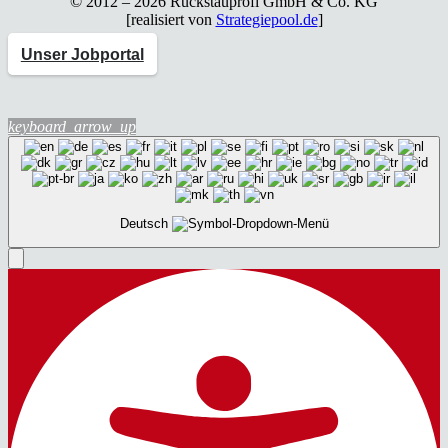
© 2012 – 2026 Rück­stau­pro­fi GmbH & Co. KG
[rea­li­siert von
Strategiepool.de
]
Unser Jobportal
keyboard_arrow_up
Deutsch