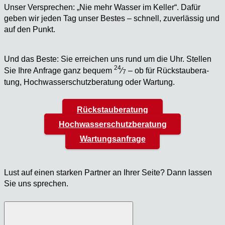
Unser Ver­spre­chen: „Nie mehr Was­ser im Kel­ler“. Dafür
geben wir jeden Tag unser Bes­tes – schnell, zuver­läs­sig und
auf den Punkt.
Und das Bes­te: Sie errei­chen uns rund um die Uhr. Stel­len
24
Sie Ihre Anfra­ge ganz bequem
⁄
– ob für Rück­stau­be­ra­
7
tung, Hoch­was­ser­schutz­be­ra­tung oder War­tung.
Rückstauberatung
Hochwasserschutzberatung
Wartungsanfrage
Lust auf einen star­ken Part­ner an Ihrer Sei­te? Dann las­sen
Sie uns spre­chen.