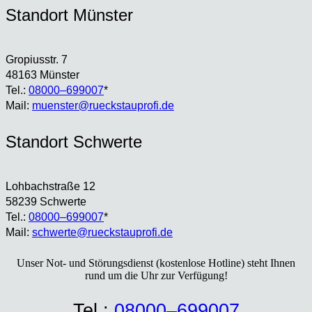
Stand­ort Müns­ter
Gro­pi­us­str. 7
48163 Müns­ter
Tel.:
08000–699007
*
Mail:
muenster@rueckstauprofi.de
Stand­ort Schwer­te
Loh­bach­stra­ße 12
58239 Schwer­te
Tel.:
08000–699007
*
Mail:
schwerte@rueckstauprofi.de
Unser Not- und Stö­rungs­dienst (kos­ten­lo­se Hot­line) steht Ihnen
rund um die Uhr zur Ver­fü­gung!
Tel.:
08000–699007