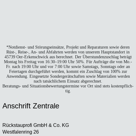
*Not­dienst- und Stö­rungs­ein­sät­ze, Pro­jekt und Repa­ra­tu­ren sowie deren
Rüst‑, Reise‑, An- und Abfahr­ten wer­den von unse­rem Haupt­stand­ort in
45739 Oer-Erken­sch­wick aus berech­net. Der Über­stun­den­zu­schlag beträgt
Mon­tag bis Frei­tag von 16:30–19:00 Uhr 50%. Für Auf­trä­ge die von Mo.-
Fr. nach 19:00 Uhr und vor 7:00 Uhr sowie Sams­tags, Sonn­tags oder an
Fei­er­ta­gen durch­ge­führt wer­den, kommt ein Zuschlag von 100% zur
Anwen­dung. Ein­ge­setz­te Son­der­ge­rät­schaf­ten sowie Mate­ria­li­en wer­den
nach tat­säch­li­chem Ein­satz abge­rech­net.
Bera­tungs- und Situa­ti­ons­be­wer­tungs­ter­mi­ne vor Ort sind stets kos­ten­pflich­
tig.
Anschrift Zen­tra­le
Rück­stau­pro­fi GmbH & Co. KG
West­fa­len­ring 26