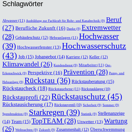
Schlag­wör­ter
Beruf
Abwasser
(11)
Ausbildung zur Fachkraft für Rohr- und Kanaltechnik
(9)
(27)
Extremwetter
Berufliche Zukunft
(16)
Danke
(9)
Hochwasser
(28)
Gebäudeschutz
(12)
Hebeanlagen
(11)
Hochwasserschutz
(39)
Hochwasserfenster
(13)
(43)
Job
(15)
Jobangebot
(14)
Karriere
(12)
Keller
(12)
Klimawandel
(26)
Mitarbeiter
(11)
Kundendienst
(9)
Oer-
Prävention
(28)
Perspektive
(16)
Erkenschwick
(9)
Pump- und
Rückstau
(36)
Rückstauberatung
(15)
Hebeanlage
(9)
Rückstaucheck
(18)
Rückstauebene
(11)
Rückstauklappe
(10)
Rückstauschutz
(45)
Rückstauprofi
(22)
Rückstausicherung
(17)
Rückstauventil
(10)
Sicherheit
(9)
Sommer
(9)
Starkregen
(39)
Stellenanzeige
Spendenaktion
(9)
Statistik
(9)
TopTEAM
(28)
Wartung
Team
(15)
(14)
Unwetter
(13)
(26)
Überschwemmung
Zusammenhalt
(12)
Weihnachten
(9)
Zukunft
(9)