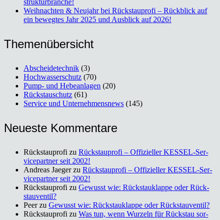
struk­tur­bran­che!
Weih­nach­ten & Neu­jahr bei Rück­stau­pro­fi – Rück­blick auf
ein beweg­tes Jahr 2025 und Aus­blick auf 2026!
The­men­über­sicht
Abscheidetechnik
(3)
Hochwasserschutz
(70)
Pump- und Hebeanlagen
(20)
Rückstauschutz
(61)
Service und Unternehmensnews
(145)
Neu­es­te Kom­men­ta­re
Rückstauprofi
zu
Rück­stau­pro­fi – Offi­zi­el­ler KES­SEL-Ser­
vice­part­ner seit 2002!
Andreas Jaeger
zu
Rück­stau­pro­fi – Offi­zi­el­ler KES­SEL-Ser­
vice­part­ner seit 2002!
Rückstauprofi
zu
Gewusst wie: Rück­stau­klap­pe oder Rück­
stau­ven­til?
Peer
zu
Gewusst wie: Rück­stau­klap­pe oder Rück­stau­ven­til?
Rückstauprofi
zu
Was tun, wenn Wur­zeln für Rück­stau sor­