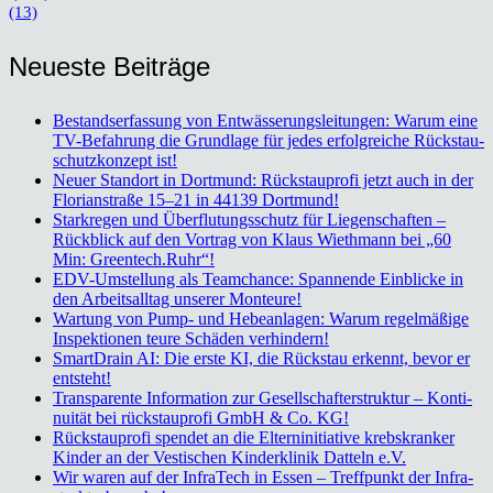
(13)
Neu­es­te Bei­trä­ge
Bestands­er­fas­sung von Ent­wäs­se­rungs­lei­tun­gen: War­um eine
TV-Befah­rung die Grund­la­ge für jedes erfolg­rei­che Rückstau­
schutz­kon­zept ist!
Neu­er Stand­ort in Dort­mund: Rück­stau­pro­fi jetzt auch in der
Flo­ri­an­stra­ße 15–21 in 44139 Dort­mund!
Stark­re­gen und Über­flu­tungs­schutz für Lie­gen­schaf­ten –
Rück­blick auf den Vor­trag von Klaus Wieth­mann bei „60
Min: Greentech.Ruhr“!
EDV-Umstel­lung als Team­chan­ce: Span­nen­de Ein­bli­cke in
den Arbeits­all­tag unse­rer Mon­teu­re!
War­tung von Pump- und Hebe­an­la­gen: War­um regel­mä­ßi­ge
Inspek­tio­nen teu­re Schä­den ver­hin­dern!
Smart­Drain AI: Die ers­te KI, die Rück­stau erkennt, bevor er
ent­steht!
Trans­pa­ren­te Infor­ma­ti­on zur Gesell­schaf­ter­struk­tur – Kon­ti­
nui­tät bei rück­stau­pro­fi GmbH & Co. KG!
Rück­stau­pro­fi spen­det an die Eltern­in­itia­ti­ve krebs­kran­ker
Kin­der an der Ves­ti­schen Kin­der­kli­nik Dat­teln e.V.
Wir waren auf der Infra­Tech in Essen – Treff­punkt der Infra­