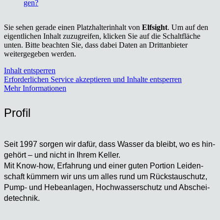
gen?
Sie sehen gerade einen Platzhalterinhalt von
Elfsight
. Um auf den
eigentlichen Inhalt zuzugreifen, klicken Sie auf die Schaltfläche
unten. Bitte beachten Sie, dass dabei Daten an Drittanbieter
weitergegeben werden.
Inhalt entsperren
Erforderlichen Service akzeptieren und Inhalte entsperren
Mehr Informationen
Pro­fil
Seit 1997 sor­gen wir dafür, dass Was­ser da bleibt, wo es hin­
ge­hört – und nicht in Ihrem Kel­ler.
Mit Know-how, Erfah­rung und einer guten Por­ti­on Lei­den­
schaft küm­mern wir uns um alles rund um Rückstau­schutz,
Pump- und Hebe­an­la­gen, Hoch­was­ser­schutz und Abschei­
de­tech­nik.