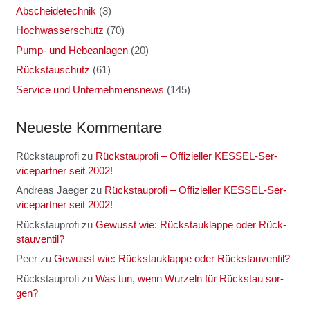
Abscheidetechnik
(3)
Hochwasserschutz
(70)
Pump- und Hebeanlagen
(20)
Rückstauschutz
(61)
Service und Unternehmensnews
(145)
Neu­es­te Kom­men­ta­re
Rückstauprofi
zu
Rück­stau­pro­fi – Offi­zi­el­ler KES­SEL-Ser­
vice­part­ner seit 2002!
Andreas Jaeger
zu
Rück­stau­pro­fi – Offi­zi­el­ler KES­SEL-Ser­
vice­part­ner seit 2002!
Rückstauprofi
zu
Gewusst wie: Rück­stau­klap­pe oder Rück­
stau­ven­til?
Peer
zu
Gewusst wie: Rück­stau­klap­pe oder Rück­stau­ven­til?
Rückstauprofi
zu
Was tun, wenn Wur­zeln für Rück­stau sor­
gen?