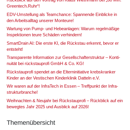
Greentech.Ruhr“!
EDV-Umstel­lung als Team­chan­ce: Span­nen­de Ein­bli­cke in
den Arbeits­all­tag unse­rer Mon­teu­re!
War­tung von Pump- und Hebe­an­la­gen: War­um regel­mä­ßi­ge
Inspek­tio­nen teu­re Schä­den ver­hin­dern!
Smart­Drain AI: Die ers­te KI, die Rück­stau erkennt, bevor er
ent­steht!
Trans­pa­ren­te Infor­ma­ti­on zur Gesell­schaf­ter­struk­tur – Kon­ti­
nui­tät bei rück­stau­pro­fi GmbH & Co. KG!
Rück­stau­pro­fi spen­det an die Eltern­in­itia­ti­ve krebs­kran­ker
Kin­der an der Ves­ti­schen Kin­der­kli­nik Dat­teln e.V.
Wir waren auf der Infra­Tech in Essen – Treff­punkt der Infra­
struk­tur­bran­che!
Weih­nach­ten & Neu­jahr bei Rück­stau­pro­fi – Rück­blick auf ein
beweg­tes Jahr 2025 und Aus­blick auf 2026!
The­men­über­sicht