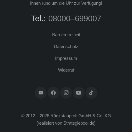
Ihnen rund um die Uhr zur Ver­fü­gung!
Tel.:
08000–699007
Bar­rie­re­frei­heit
Daten­schutz
Impres­sum
Wider­ruf
© 2012 – 2026 Rück­stau­pro­fi GmbH & Co. KG
[rea­li­siert von
Strategiepool.de
]