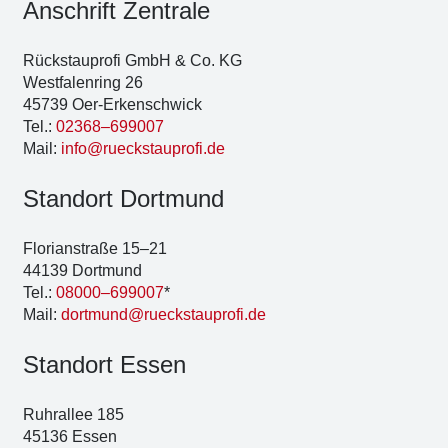
Anschrift Zen­tra­le
Rück­stau­pro­fi GmbH & Co. KG
West­fa­len­ring 26
45739 Oer-Erken­sch­wick
Tel.:
02368–699007
Mail:
info@rueckstauprofi.de
Stand­ort Dort­mund
Flo­ri­an­stra­ße 15–21
44139 Dort­mund
Tel.:
08000–699007
*
Mail:
dortmund@rueckstauprofi.de
Stand­ort Essen
Ruhr­al­lee 185
45136 Essen