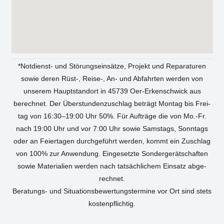
*Not­dienst- und Stö­rungs­ein­sät­ze, Pro­jekt und Repa­ra­tu­ren
sowie deren Rüst‑, Reise‑, An- und Abfahr­ten wer­den von
unse­rem Haupt­stand­ort in 45739 Oer-Erken­sch­wick aus
berech­net. Der Über­stun­den­zu­schlag beträgt Mon­tag bis Frei­
tag von 16:30–19:00 Uhr 50%. Für Auf­trä­ge die von Mo.-Fr.
nach 19:00 Uhr und vor 7:00 Uhr sowie Sams­tags, Sonn­tags
oder an Fei­er­ta­gen durch­ge­führt wer­den, kommt ein Zuschlag
von 100% zur Anwen­dung. Ein­ge­setz­te Son­der­ge­rät­schaf­ten
sowie Mate­ria­li­en wer­den nach tat­säch­li­chem Ein­satz abge­
rech­net.
Bera­tungs- und Situa­ti­ons­be­wer­tungs­ter­mi­ne vor Ort sind stets
kos­ten­pflich­tig.