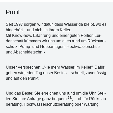
Pro­fil
Seit 1997 sor­gen wir dafür, dass Was­ser da bleibt, wo es
hin­ge­hört – und nicht in Ihrem Kel­ler.
Mit Know-how, Erfah­rung und einer guten Por­ti­on Lei­
den­schaft küm­mern wir uns um alles rund um Rückstau­
schutz, Pump- und Hebe­an­la­gen, Hoch­was­ser­schutz
und Abschei­de­tech­nik.
Unser Ver­spre­chen: „Nie mehr Was­ser im Kel­ler“. Dafür
geben wir jeden Tag unser Bes­tes – schnell, zuver­läs­sig
und auf den Punkt.
Und das Bes­te: Sie errei­chen uns rund um die Uhr. Stel­
24
len Sie Ihre Anfra­ge ganz bequem
⁄
– ob für Rück­stau­
7
be­ra­tung, Hoch­was­ser­schutz­be­ra­tung oder War­tung.