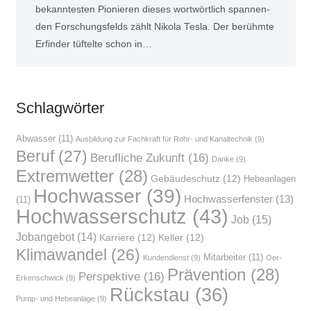
bekann­tes­ten Pio­nie­ren die­ses wort­wört­lich span­nen­
den For­schungs­felds zählt Niko­la Tes­la. Der berühm­te
Erfin­der tüf­tel­te schon in…
Schlag­wör­ter
Abwasser
(11)
Ausbildung zur Fachkraft für Rohr- und Kanaltechnik
(9)
Beruf
(27)
Berufliche Zukunft
(16)
Danke
(9)
Extremwetter
(28)
Gebäudeschutz
(12)
Hebeanlagen
Hochwasser
(39)
Hochwasserfenster
(13)
(11)
Hochwasserschutz
(43)
Job
(15)
Jobangebot
(14)
Karriere
(12)
Keller
(12)
Klimawandel
(26)
Mitarbeiter
(11)
Kundendienst
(9)
Oer-
Prävention
(28)
Perspektive
(16)
Erkenschwick
(9)
Rückstau
(36)
Pump- und Hebeanlage
(9)