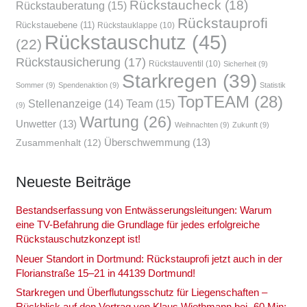
Rückstaucheck
(18)
Rückstauberatung
(15)
Rückstauprofi
Rückstauebene
(11)
Rückstauklappe
(10)
Rückstauschutz
(45)
(22)
Rückstausicherung
(17)
Rückstauventil
(10)
Sicherheit
(9)
Starkregen
(39)
Sommer
(9)
Spendenaktion
(9)
Statistik
TopTEAM
(28)
Team
(15)
Stellenanzeige
(14)
(9)
Wartung
(26)
Unwetter
(13)
Weihnachten
(9)
Zukunft
(9)
Überschwemmung
(13)
Zusammenhalt
(12)
Neu­es­te Bei­trä­ge
Bestands­er­fas­sung von Ent­wäs­se­rungs­lei­tun­gen: War­um
eine TV-Befah­rung die Grund­la­ge für jedes erfolg­rei­che
Rückstau­schutz­kon­zept ist!
Neu­er Stand­ort in Dort­mund: Rück­stau­pro­fi jetzt auch in der
Flo­ri­an­stra­ße 15–21 in 44139 Dort­mund!
Stark­re­gen und Über­flu­tungs­schutz für Lie­gen­schaf­ten –
Rück­blick auf den Vor­trag von Klaus Wieth­mann bei „60 Min: