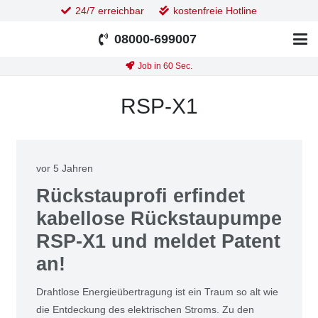
24/7 erreichbar
kostenfreie Hotline
08000-699007
Job in 60 Sec.
RSP-X1
vor 5 Jahren
Rück­stau­pro­fi erfin­det
kabel­lo­se Rück­stau­pum­pe
RSP-X1 und mel­det Patent
an!
Draht­lo­se Ener­gie­über­tra­gung ist ein Traum so alt wie
die Ent­de­ckung des elek­tri­schen Stroms. Zu den