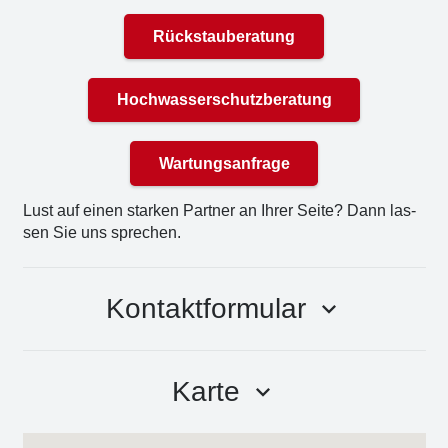
Rückstauberatung
Hochwasserschutzberatung
Wartungsanfrage
Lust auf einen star­ken Part­ner an Ihrer Sei­te? Dann las­
sen Sie uns spre­chen.
Kontaktformular
keyboard_arrow_down
Karte
keyboard_arrow_down