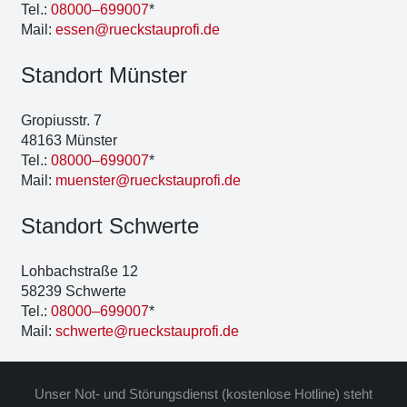
Tel.:
08000–699007
*
Mail:
essen@rueckstauprofi.de
Stand­ort Müns­ter
Gro­pi­us­str. 7
48163 Müns­ter
Tel.:
08000–699007
*
Mail:
muenster@rueckstauprofi.de
Stand­ort Schwer­te
Loh­bach­stra­ße 12
58239 Schwer­te
Tel.:
08000–699007
*
Mail:
schwerte@rueckstauprofi.de
Unser Not- und Stö­rungs­dienst (kos­ten­lo­se Hot­line) steht