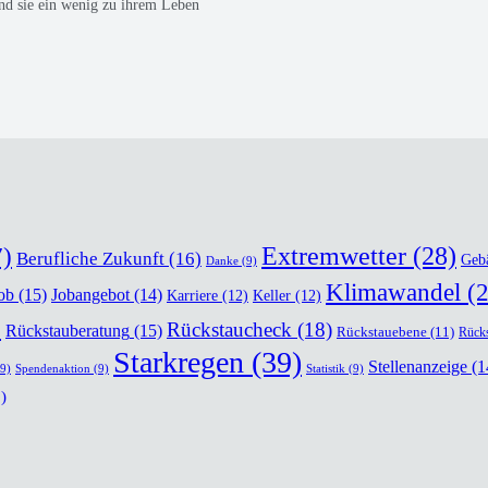
t und sie ein wenig zu ihrem Leben
)
Extremwetter
(28)
Berufliche Zukunft
(16)
Geb
Danke
(9)
Klimawandel
(2
ob
(15)
Jobangebot
(14)
Karriere
(12)
Keller
(12)
)
Rückstaucheck
(18)
Rückstauberatung
(15)
Rückstauebene
(11)
Rücks
Starkregen
(39)
Stellenanzeige
(1
9)
Spendenaktion
(9)
Statistik
(9)
)