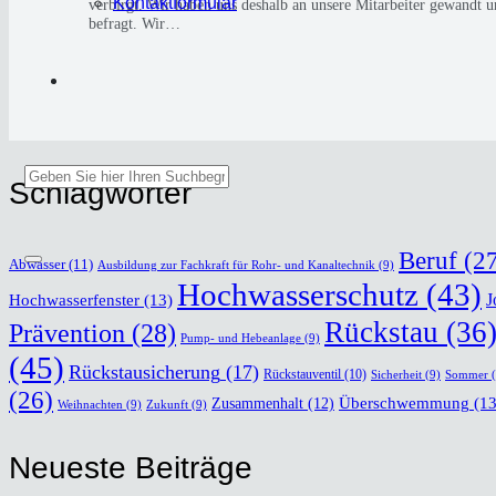
Kon­takt­for­mu­lar
ver­birgt. Wir haben uns des­halb an unse­re Mit­ar­bei­ter gewand
befragt. Wir…
Schlag­wör­ter
Beruf
(27
Abwasser
(11)
Ausbildung zur Fachkraft für Rohr- und Kanaltechnik
(9)
Hochwasserschutz
(43)
J
Hochwasserfenster
(13)
Rückstau
(36
Prävention
(28)
Pump- und Hebeanlage
(9)
(45)
Rückstausicherung
(17)
Rückstauventil
(10)
Sicherheit
(9)
Sommer
(
(26)
Überschwemmung
(13
Zusammenhalt
(12)
Weihnachten
(9)
Zukunft
(9)
Neu­es­te Bei­trä­ge