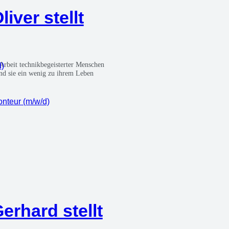
li­ver stellt
Arbeit tech­nik­be­geis­ter­ter Men­schen
d)
t und sie ein wenig zu ihrem Leben
mon­teur (m/w/d)
Ger­hard stellt