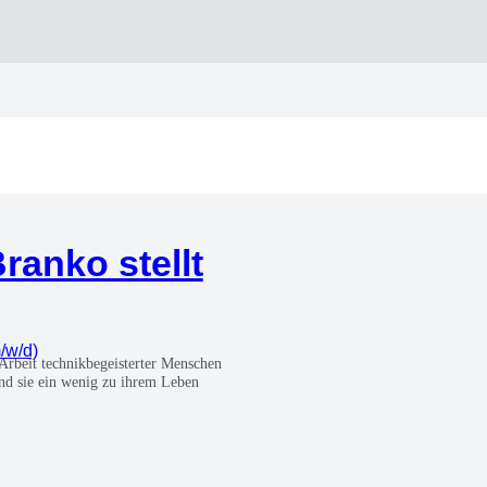
Bran­ko stellt
m/w/d)
Arbeit tech­nik­be­geis­ter­ter Men­schen
t und sie ein wenig zu ihrem Leben