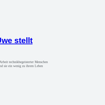
 Uwe stellt
Arbeit tech­nik­be­geis­ter­ter Men­schen
t und sie ein wenig zu ihrem Leben