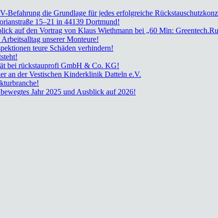
TV-Befah­rung die Grund­la­ge für jedes erfolg­rei­che Rückstau­schutz­kon­z
lo­ri­an­stra­ße 15–21 in 44139 Dort­mund!
ück­blick auf den Vor­trag von Klaus Wieth­mann bei „60 Min: Greentech.R
rbeits­all­tag unse­rer Mon­teu­re!
k­tio­nen teu­re Schä­den ver­hin­dern!
­steht!
­nui­tät bei rück­stau­pro­fi GmbH & Co. KG!
der an der Ves­ti­schen Kin­der­kli­nik Dat­teln e.V.
­tur­bran­che!
in beweg­tes Jahr 2025 und Aus­blick auf 2026!