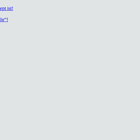
ept ist!
uhr“!