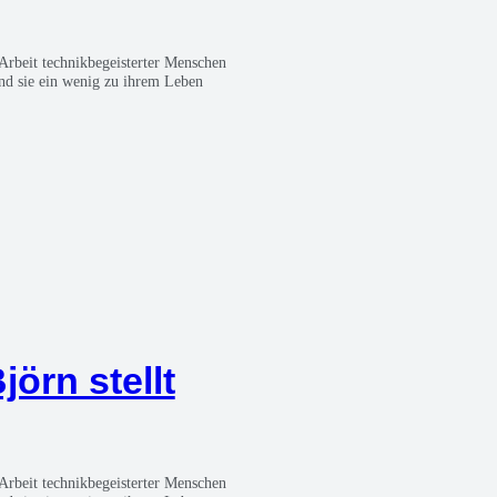
Arbeit tech­nik­be­geis­ter­ter Men­schen
t und sie ein wenig zu ihrem Leben
Björn stellt
Arbeit tech­nik­be­geis­ter­ter Men­schen