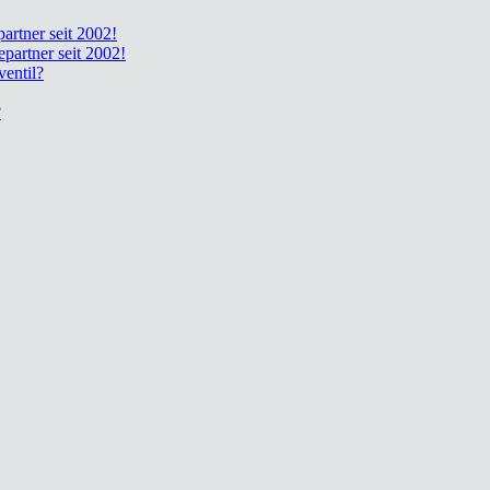
part­ner seit 2002!
e­part­ner seit 2002!
en­til?
?