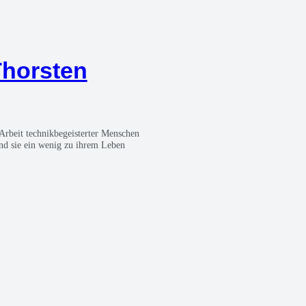
 Thors­ten
Arbeit tech­nik­be­geis­ter­ter Men­schen
t und sie ein wenig zu ihrem Leben