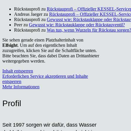
Rückstauprofi
zu
Rück­stau­pro­fi – Offi­zi­el­ler KES­SEL-Ser­vice­
Andreas Jaeger
zu
Rück­stau­pro­fi – Offi­zi­el­ler KES­SEL-Ser­vic
Rückstauprofi
zu
Gewusst wie: Rück­stau­klap­pe oder Rück­stau­v
Peer
zu
Gewusst wie: Rück­stau­klap­pe oder Rück­stau­ven­til?
Rückstauprofi
zu
Was tun, wenn Wur­zeln für Rück­stau sor­gen
Sie sehen gerade einen Platzhalterinhalt von
Elfsight
. Um auf den eigentlichen Inhalt
zuzugreifen, klicken Sie auf die Schaltfläche unten.
Bitte beachten Sie, dass dabei Daten an Drittanbieter
weitergegeben werden.
Inhalt entsperren
Erforderlichen Service akzeptieren und Inhalte
entsperren
Mehr Informationen
Pro­fil
Seit 1997 sor­gen wir dafür, dass Was­ser