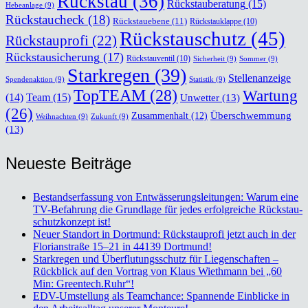
Rückstau
(36)
Rückstauberatung
(15)
Hebeanlage
(9)
Rückstaucheck
(18)
Rückstauebene
(11)
Rückstauklappe
(10)
Rückstauschutz
(45)
Rückstauprofi
(22)
Rückstausicherung
(17)
Rückstauventil
(10)
Sicherheit
(9)
Sommer
(9)
Starkregen
(39)
Stellenanzeige
Spendenaktion
(9)
Statistik
(9)
TopTEAM
(28)
Wartung
Team
(15)
(14)
Unwetter
(13)
(26)
Überschwemmung
Zusammenhalt
(12)
Weihnachten
(9)
Zukunft
(9)
(13)
Neu­es­te Bei­trä­ge
Bestands­er­fas­sung von Ent­wäs­se­rungs­lei­tun­gen: War­um eine
TV-Befah­rung die Grund­la­ge für jedes erfolg­rei­che Rückstau­
schutz­kon­zept ist!
Neu­er Stand­ort in Dort­mund: Rück­stau­pro­fi jetzt auch in der
Flo­ri­an­stra­ße 15–21 in 44139 Dort­mund!
Stark­re­gen und Über­flu­tungs­schutz für Lie­gen­schaf­ten –
Rück­blick auf den Vor­trag von Klaus Wieth­mann bei „60
Min: Greentech.Ruhr“!
EDV-Umstel­lung als Team­chan­ce: Span­nen­de Ein­bli­cke in