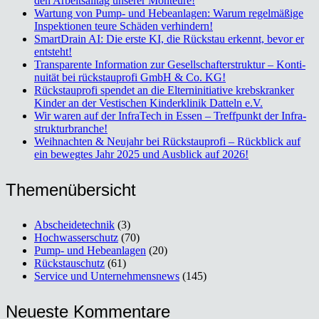
den Arbeits­all­tag unse­rer Mon­teu­re!
War­tung von Pump- und Hebe­an­la­gen: War­um regel­mä­ßi­ge
Inspek­tio­nen teu­re Schä­den ver­hin­dern!
Smart­Drain AI: Die ers­te KI, die Rück­stau erkennt, bevor er
ent­steht!
Trans­pa­ren­te Infor­ma­ti­on zur Gesell­schaf­ter­struk­tur – Kon­ti­
nui­tät bei rück­stau­pro­fi GmbH & Co. KG!
Rück­stau­pro­fi spen­det an die Eltern­in­itia­ti­ve krebs­kran­ker
Kin­der an der Ves­ti­schen Kin­der­kli­nik Dat­teln e.V.
Wir waren auf der Infra­Tech in Essen – Treff­punkt der Infra­
struk­tur­bran­che!
Weih­nach­ten & Neu­jahr bei Rück­stau­pro­fi – Rück­blick auf
ein beweg­tes Jahr 2025 und Aus­blick auf 2026!
The­men­über­sicht
Abscheidetechnik
(3)
Hochwasserschutz
(70)
Pump- und Hebeanlagen
(20)
Rückstauschutz
(61)
Service und Unternehmensnews
(145)
Neu­es­te Kom­men­ta­re