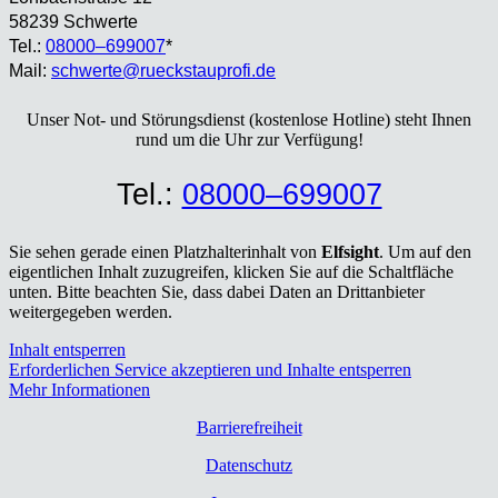
58239 Schwer­te
Tel.:
08000–699007
*
Mail:
schwerte@rueckstauprofi.de
Unser Not- und Stö­rungs­dienst (kos­ten­lo­se Hot­line) steht Ihnen
rund um die Uhr zur Ver­fü­gung!
Tel.:
08000–699007
Sie sehen gerade einen Platzhalterinhalt von
Elfsight
. Um auf den
eigentlichen Inhalt zuzugreifen, klicken Sie auf die Schaltfläche
unten. Bitte beachten Sie, dass dabei Daten an Drittanbieter
weitergegeben werden.
Inhalt entsperren
Erforderlichen Service akzeptieren und Inhalte entsperren
Mehr Informationen
Bar­rie­re­frei­heit
Daten­schutz