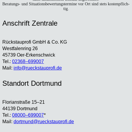
Bera­tungs- und Situa­ti­ons­be­wer­tungs­ter­mi­ne vor Ort sind stets kos­ten­pflich­
tig.
Anschrift Zen­tra­le
Rück­stau­pro­fi GmbH & Co. KG
West­fa­len­ring 26
45739 Oer-Erken­sch­wick
Tel.:
02368–699007
Mail:
info@rueckstauprofi.de
Stand­ort Dort­mund
Flo­ri­an­stra­ße 15–21
44139 Dort­mund
Tel.:
08000–699007
*
Mail:
dortmund@rueckstauprofi.de