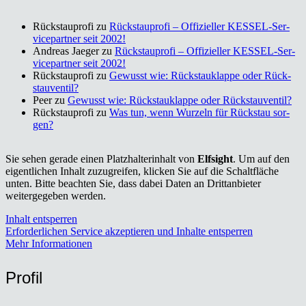
Rückstauprofi
zu
Rück­stau­pro­fi – Offi­zi­el­ler KES­SEL-Ser­
vice­part­ner seit 2002!
Andreas Jaeger
zu
Rück­stau­pro­fi – Offi­zi­el­ler KES­SEL-Ser­
vice­part­ner seit 2002!
Rückstauprofi
zu
Gewusst wie: Rück­stau­klap­pe oder Rück­
stau­ven­til?
Peer
zu
Gewusst wie: Rück­stau­klap­pe oder Rück­stau­ven­til?
Rückstauprofi
zu
Was tun, wenn Wur­zeln für Rück­stau sor­
gen?
Sie sehen gerade einen Platzhalterinhalt von
Elfsight
. Um auf den
eigentlichen Inhalt zuzugreifen, klicken Sie auf die Schaltfläche
unten. Bitte beachten Sie, dass dabei Daten an Drittanbieter
weitergegeben werden.
Inhalt entsperren
Erforderlichen Service akzeptieren und Inhalte entsperren
Mehr Informationen
Pro­fil