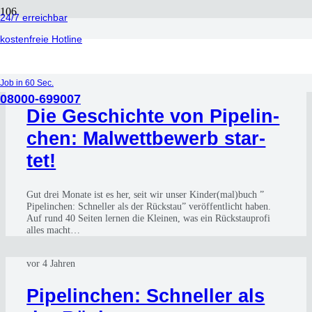
24/7 erreichbar
Knorzel
kostenfreie Hotline
vor 4 Jahren
Job in 60 Sec.
08000-699007
Die Geschich­te von Pipe­lin­
chen: Mal­wett­be­werb star­
tet!
Gut drei Mona­te ist es her, seit wir unser Kinder(mal)buch ”
Pipe­lin­chen: Schnel­ler als der Rück­stau” ver­öf­fent­licht haben.
Auf rund 40 Sei­ten ler­nen die Klei­nen, was ein Rück­stau­pro­fi
alles macht…
vor 4 Jahren
Pipe­lin­chen: Schnel­ler als