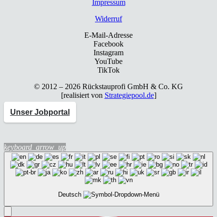
Impres­sum
Wider­ruf
E-Mail-Adresse
Facebook
Instagram
YouTube
TikTok
© 2012 – 2026 Rück­stau­pro­fi GmbH & Co. KG
[rea­li­siert von
Strategiepool.de
]
Unser Jobportal
keyboard_arrow_up
Deutsch