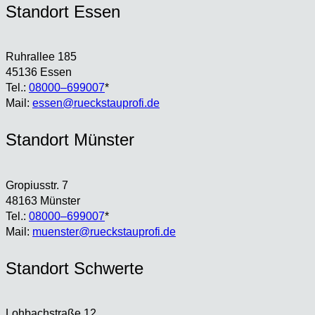
Stand­ort Essen
Ruhr­al­lee 185
45136 Essen
Tel.:
08000–699007
*
Mail:
essen@rueckstauprofi.de
Stand­ort Müns­ter
Gro­pi­us­str. 7
48163 Müns­ter
Tel.:
08000–699007
*
Mail:
muenster@rueckstauprofi.de
Stand­ort Schwer­te
Loh­bach­stra­ße 12