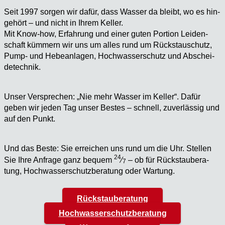
Seit 1997 sor­gen wir dafür, dass Was­ser da bleibt, wo es hin­
ge­hört – und nicht in Ihrem Kel­ler.
Mit Know-how, Erfah­rung und einer guten Por­ti­on Lei­den­
schaft küm­mern wir uns um alles rund um Rückstau­schutz,
Pump- und Hebe­an­la­gen, Hoch­was­ser­schutz und Abschei­
de­tech­nik.
Unser Ver­spre­chen: „Nie mehr Was­ser im Kel­ler“. Dafür
geben wir jeden Tag unser Bes­tes – schnell, zuver­läs­sig und
auf den Punkt.
Und das Bes­te: Sie errei­chen uns rund um die Uhr. Stel­len
24
Sie Ihre Anfra­ge ganz bequem
⁄
– ob für Rück­stau­be­ra­
7
tung, Hoch­was­ser­schutz­be­ra­tung oder War­tung.
Rückstauberatung
Hochwasserschutzberatung