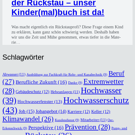
der Rück­stau – unser
Kinder(mal)buch ist da!
Was macht eigent­lich ein Rück­stau­pro­fi? Die­se Fra­ge einem Kind
zu erklä­ren, kann ganz schön schwie­rig wer­den. Des­halb haben
wir uns die Zeit und Mühe genom­men, etwas tie­fer in die Mate­
rie…
Schlag­wör­ter
Beruf
Abwasser
(11)
Ausbildung zur Fachkraft für Rohr- und Kanaltechnik
(9)
(27)
Extremwetter
Berufliche Zukunft
(16)
Danke
(9)
Hochwasser
(28)
Gebäudeschutz
(12)
Hebeanlagen
(11)
Hochwasserschutz
(39)
Hochwasserfenster
(13)
(43)
Job
(15)
Jobangebot
(14)
Karriere
(12)
Keller
(12)
Klimawandel
(26)
Mitarbeiter
(11)
Kundendienst
(9)
Oer-
Prävention
(28)
Perspektive
(16)
Erkenschwick
(9)
Pump- und