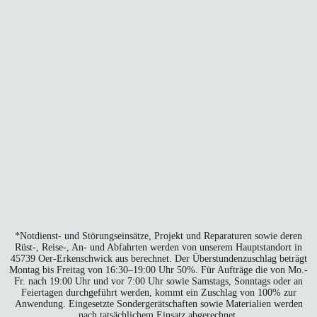
*Not­dienst- und Stö­rungs­ein­sät­ze, Pro­jekt und Repa­ra­tu­ren sowie deren
Rüst‑, Reise‑, An- und Abfahr­ten wer­den von unse­rem Haupt­stand­ort in
45739 Oer-Erken­sch­wick aus berech­net. Der Über­stun­den­zu­schlag beträgt
Mon­tag bis Frei­tag von 16:30–19:00 Uhr 50%. Für Auf­trä­ge die von Mo.-
Fr. nach 19:00 Uhr und vor 7:00 Uhr sowie Sams­tags, Sonn­tags oder an
Fei­er­ta­gen durch­ge­führt wer­den, kommt ein Zuschlag von 100% zur
Anwen­dung. Ein­ge­setz­te Son­der­ge­rät­schaf­ten sowie Mate­ria­li­en wer­den
nach tat­säch­li­chem Ein­satz abge­rech­net.