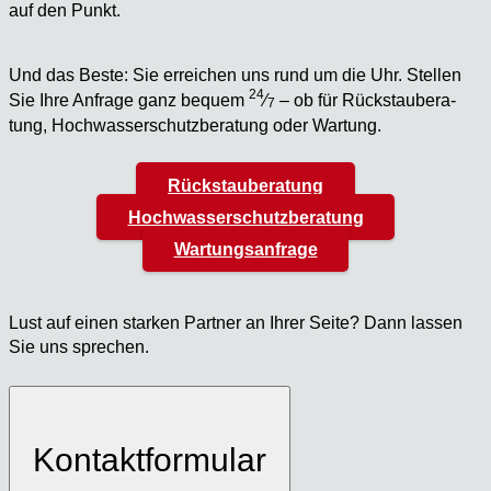
auf den Punkt.
Und das Bes­te: Sie errei­chen uns rund um die Uhr. Stel­len
24
Sie Ihre Anfra­ge ganz bequem
⁄
– ob für Rück­stau­be­ra­
7
tung, Hoch­was­ser­schutz­be­ra­tung oder War­tung.
Rückstauberatung
Hochwasserschutzberatung
Wartungsanfrage
Lust auf einen star­ken Part­ner an Ihrer Sei­te? Dann las­sen
Sie uns spre­chen.
Kontaktformular