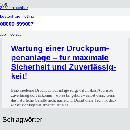
24/7 erreichbar
Reinigungsverfahren
kostenfreie Hotline
08000-699007
vor 8 Monaten
Job in 60 Sec.
War­tung einer Druck­pum­
pen­an­la­ge – für maxi­ma­le
Sicher­heit und Zuver­läs­sig­
keit!
Eine moder­ne Druck­pum­pen­an­la­ge sorgt dafür, dass Abwas­ser
zuver­läs­sig dort ankommt, wo es hin­ge­hört – selbst dann, wenn
das natür­li­che Gefäl­le nicht aus­reicht. Damit die­se Tech­nik dau­
er­haft stö­rungs­frei arbei­tet, ist eine…
Schlag­wör­ter