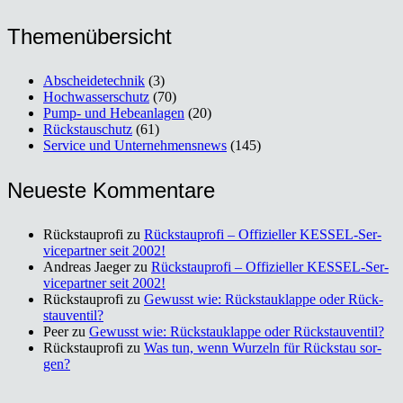
The­men­über­sicht
Abscheidetechnik
(3)
Hochwasserschutz
(70)
Pump- und Hebeanlagen
(20)
Rückstauschutz
(61)
Service und Unternehmensnews
(145)
Neu­es­te Kom­men­ta­re
Rückstauprofi
zu
Rück­stau­pro­fi – Offi­zi­el­ler KES­SEL-Ser­
vice­part­ner seit 2002!
Andreas Jaeger
zu
Rück­stau­pro­fi – Offi­zi­el­ler KES­SEL-Ser­
vice­part­ner seit 2002!
Rückstauprofi
zu
Gewusst wie: Rück­stau­klap­pe oder Rück­
stau­ven­til?
Peer
zu
Gewusst wie: Rück­stau­klap­pe oder Rück­stau­ven­til?
Rückstauprofi
zu
Was tun, wenn Wur­zeln für Rück­stau sor­
gen?