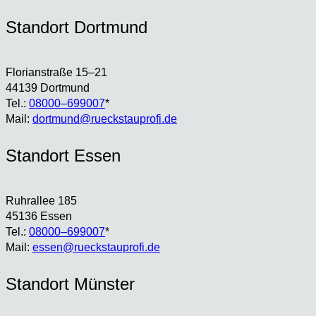
Stand­ort Dort­mund
Flo­ri­an­stra­ße 15–21
44139 Dort­mund
Tel.:
08000–699007
*
Mail:
dortmund@rueckstauprofi.de
Stand­ort Essen
Ruhr­al­lee 185
45136 Essen
Tel.:
08000–699007
*
Mail:
essen@rueckstauprofi.de
Stand­ort Müns­ter