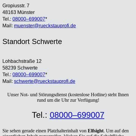
Gro­pi­us­str. 7
48163 Müns­ter
Tel.:
08000–699007
*
Mail:
muenster@rueckstauprofi.de
Stand­ort Schwer­te
Loh­bach­stra­ße 12
58239 Schwer­te
Tel.:
08000–699007
*
Mail:
schwerte@rueckstauprofi.de
Unser Not- und Stö­rungs­dienst (kos­ten­lo­se Hot­line) steht Ihnen
rund um die Uhr zur Ver­fü­gung!
Tel.:
08000–699007
Sie sehen gerade einen Platzhalterinhalt von
Elfsight
. Um auf den