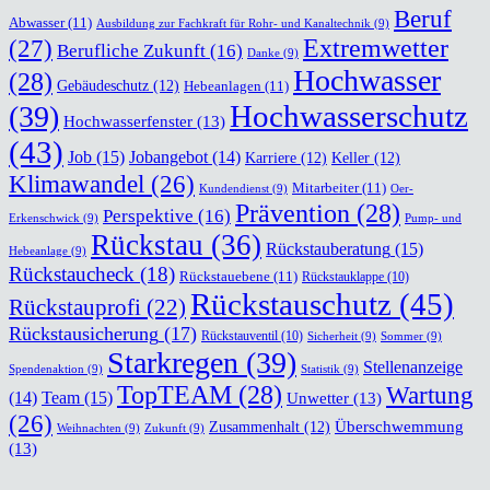
Beruf
Abwasser
(11)
Ausbildung zur Fachkraft für Rohr- und Kanaltechnik
(9)
(27)
Extremwetter
Berufliche Zukunft
(16)
Danke
(9)
Hochwasser
(28)
Gebäudeschutz
(12)
Hebeanlagen
(11)
Hochwasserschutz
(39)
Hochwasserfenster
(13)
(43)
Job
(15)
Jobangebot
(14)
Karriere
(12)
Keller
(12)
Klimawandel
(26)
Mitarbeiter
(11)
Kundendienst
(9)
Oer-
Prävention
(28)
Perspektive
(16)
Erkenschwick
(9)
Pump- und
Rückstau
(36)
Rückstauberatung
(15)
Hebeanlage
(9)
Rückstaucheck
(18)
Rückstauebene
(11)
Rückstauklappe
(10)
Rückstauschutz
(45)
Rückstauprofi
(22)
Rückstausicherung
(17)
Rückstauventil
(10)
Sicherheit
(9)
Sommer
(9)
Starkregen
(39)
Stellenanzeige
Spendenaktion
(9)
Statistik
(9)
TopTEAM
(28)
Wartung
Team
(15)
(14)
Unwetter
(13)
(26)
Überschwemmung
Zusammenhalt
(12)
Weihnachten
(9)
Zukunft
(9)
(13)