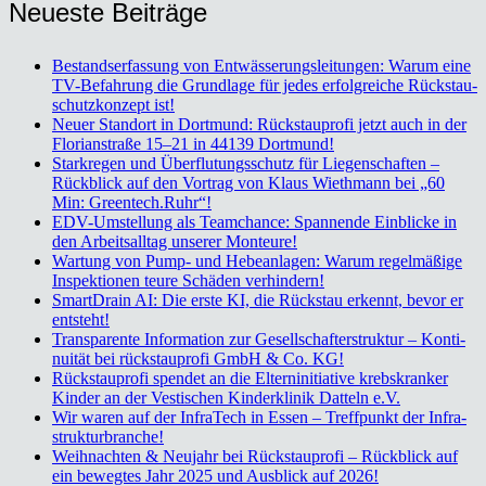
Neu­es­te Bei­trä­ge
Bestands­er­fas­sung von Ent­wäs­se­rungs­lei­tun­gen: War­um eine
TV-Befah­rung die Grund­la­ge für jedes erfolg­rei­che Rückstau­
schutz­kon­zept ist!
Neu­er Stand­ort in Dort­mund: Rück­stau­pro­fi jetzt auch in der
Flo­ri­an­stra­ße 15–21 in 44139 Dort­mund!
Stark­re­gen und Über­flu­tungs­schutz für Lie­gen­schaf­ten –
Rück­blick auf den Vor­trag von Klaus Wieth­mann bei „60
Min: Greentech.Ruhr“!
EDV-Umstel­lung als Team­chan­ce: Span­nen­de Ein­bli­cke in
den Arbeits­all­tag unse­rer Mon­teu­re!
War­tung von Pump- und Hebe­an­la­gen: War­um regel­mä­ßi­ge
Inspek­tio­nen teu­re Schä­den ver­hin­dern!
Smart­Drain AI: Die ers­te KI, die Rück­stau erkennt, bevor er
ent­steht!
Trans­pa­ren­te Infor­ma­ti­on zur Gesell­schaf­ter­struk­tur – Kon­ti­
nui­tät bei rück­stau­pro­fi GmbH & Co. KG!
Rück­stau­pro­fi spen­det an die Eltern­in­itia­ti­ve krebs­kran­ker
Kin­der an der Ves­ti­schen Kin­der­kli­nik Dat­teln e.V.
Wir waren auf der Infra­Tech in Essen – Treff­punkt der Infra­
struk­tur­bran­che!
Weih­nach­ten & Neu­jahr bei Rück­stau­pro­fi – Rück­blick auf
ein beweg­tes Jahr 2025 und Aus­blick auf 2026!