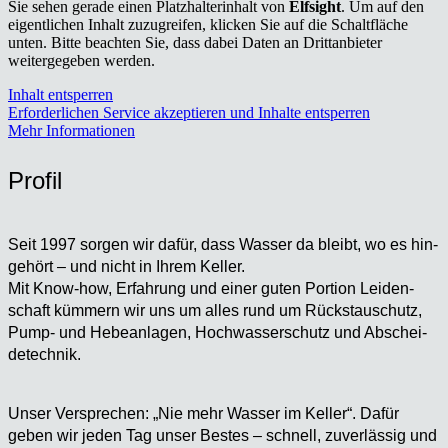
Sie sehen gerade einen Platzhalterinhalt von
Elfsight
. Um auf den
eigentlichen Inhalt zuzugreifen, klicken Sie auf die Schaltfläche
unten. Bitte beachten Sie, dass dabei Daten an Drittanbieter
weitergegeben werden.
Inhalt entsperren
Erforderlichen Service akzeptieren und Inhalte entsperren
Mehr Informationen
Pro­fil
Seit 1997 sor­gen wir dafür, dass Was­ser da bleibt, wo es hin­
ge­hört – und nicht in Ihrem Kel­ler.
Mit Know-how, Erfah­rung und einer guten Por­ti­on Lei­den­
schaft küm­mern wir uns um alles rund um Rückstau­schutz,
Pump- und Hebe­an­la­gen, Hoch­was­ser­schutz und Abschei­
de­tech­nik.
Unser Ver­spre­chen: „Nie mehr Was­ser im Kel­ler“. Dafür
geben wir jeden Tag unser Bes­tes – schnell, zuver­läs­sig und