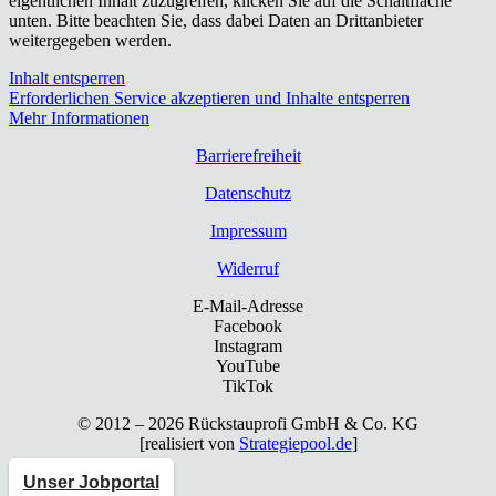
eigentlichen Inhalt zuzugreifen, klicken Sie auf die Schaltfläche
unten. Bitte beachten Sie, dass dabei Daten an Drittanbieter
weitergegeben werden.
Inhalt entsperren
Erforderlichen Service akzeptieren und Inhalte entsperren
Mehr Informationen
Bar­rie­re­frei­heit
Daten­schutz
Impres­sum
Wider­ruf
E-Mail-Adresse
Facebook
Instagram
YouTube
TikTok
© 2012 – 2026 Rück­stau­pro­fi GmbH & Co. KG
[rea­li­siert von
Strategiepool.de
]
Unser Jobportal