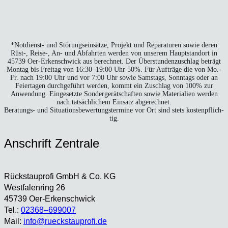
*Not­dienst- und Stö­rungs­ein­sät­ze, Pro­jekt und Repa­ra­tu­ren sowie deren
Rüst‑, Reise‑, An- und Abfahr­ten wer­den von unse­rem Haupt­stand­ort in
45739 Oer-Erken­sch­wick aus berech­net. Der Über­stun­den­zu­schlag beträgt
Mon­tag bis Frei­tag von 16:30–19:00 Uhr 50%. Für Auf­trä­ge die von Mo.-
Fr. nach 19:00 Uhr und vor 7:00 Uhr sowie Sams­tags, Sonn­tags oder an
Fei­er­ta­gen durch­ge­führt wer­den, kommt ein Zuschlag von 100% zur
Anwen­dung. Ein­ge­setz­te Son­der­ge­rät­schaf­ten sowie Mate­ria­li­en wer­den
nach tat­säch­li­chem Ein­satz abge­rech­net.
Bera­tungs- und Situa­ti­ons­be­wer­tungs­ter­mi­ne vor Ort sind stets kos­ten­pflich­
tig.
Anschrift Zen­tra­le
Rück­stau­pro­fi GmbH & Co. KG
West­fa­len­ring 26
45739 Oer-Erken­sch­wick
Tel.:
02368–699007
Mail:
info@rueckstauprofi.de