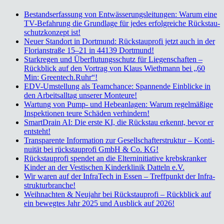
Bestands­er­fas­sung von Ent­wäs­se­rungs­lei­tun­gen: War­um eine
TV-Befah­rung die Grund­la­ge für jedes erfolg­rei­che Rückstau­
schutz­kon­zept ist!
Neu­er Stand­ort in Dort­mund: Rück­stau­pro­fi jetzt auch in der
Flo­ri­an­stra­ße 15–21 in 44139 Dort­mund!
Stark­re­gen und Über­flu­tungs­schutz für Lie­gen­schaf­ten –
Rück­blick auf den Vor­trag von Klaus Wieth­mann bei „60
Min: Greentech.Ruhr“!
EDV-Umstel­lung als Team­chan­ce: Span­nen­de Ein­bli­cke in
den Arbeits­all­tag unse­rer Mon­teu­re!
War­tung von Pump- und Hebe­an­la­gen: War­um regel­mä­ßi­ge
Inspek­tio­nen teu­re Schä­den ver­hin­dern!
Smart­Drain AI: Die ers­te KI, die Rück­stau erkennt, bevor er
ent­steht!
Trans­pa­ren­te Infor­ma­ti­on zur Gesell­schaf­ter­struk­tur – Kon­ti­
nui­tät bei rück­stau­pro­fi GmbH & Co. KG!
Rück­stau­pro­fi spen­det an die Eltern­in­itia­ti­ve krebs­kran­ker
Kin­der an der Ves­ti­schen Kin­der­kli­nik Dat­teln e.V.
Wir waren auf der Infra­Tech in Essen – Treff­punkt der Infra­
struk­tur­bran­che!
Weih­nach­ten & Neu­jahr bei Rück­stau­pro­fi – Rück­blick auf
ein beweg­tes Jahr 2025 und Aus­blick auf 2026!