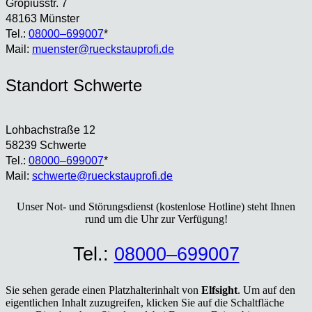
Gro­pi­us­str. 7
48163 Müns­ter
Tel.:
08000–699007
*
Mail:
muenster@rueckstauprofi.de
Stand­ort Schwer­te
Loh­bach­stra­ße 12
58239 Schwer­te
Tel.:
08000–699007
*
Mail:
schwerte@rueckstauprofi.de
Unser Not- und Stö­rungs­dienst (kos­ten­lo­se Hot­line) steht Ihnen
rund um die Uhr zur Ver­fü­gung!
Tel.:
08000–699007
Sie sehen gerade einen Platzhalterinhalt von
Elfsight
. Um auf den
eigentlichen Inhalt zuzugreifen, klicken Sie auf die Schaltfläche