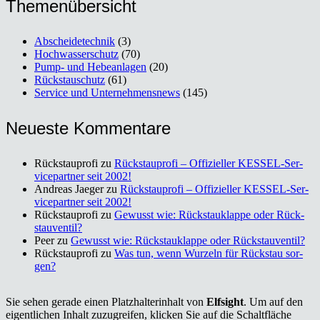
The­men­über­sicht
Abscheidetechnik
(3)
Hochwasserschutz
(70)
Pump- und Hebeanlagen
(20)
Rückstauschutz
(61)
Service und Unternehmensnews
(145)
Neu­es­te Kom­men­ta­re
Rückstauprofi
zu
Rück­stau­pro­fi – Offi­zi­el­ler KES­SEL-Ser­
vice­part­ner seit 2002!
Andreas Jaeger
zu
Rück­stau­pro­fi – Offi­zi­el­ler KES­SEL-Ser­
vice­part­ner seit 2002!
Rückstauprofi
zu
Gewusst wie: Rück­stau­klap­pe oder Rück­
stau­ven­til?
Peer
zu
Gewusst wie: Rück­stau­klap­pe oder Rück­stau­ven­til?
Rückstauprofi
zu
Was tun, wenn Wur­zeln für Rück­stau sor­
gen?
Sie sehen gerade einen Platzhalterinhalt von
Elfsight
. Um auf den
eigentlichen Inhalt zuzugreifen, klicken Sie auf die Schaltfläche