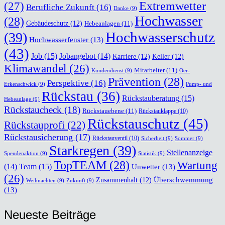
(27)
Extremwetter
Berufliche Zukunft
(16)
Danke
(9)
Hochwasser
(28)
Gebäudeschutz
(12)
Hebeanlagen
(11)
Hochwasserschutz
(39)
Hochwasserfenster
(13)
(43)
Job
(15)
Jobangebot
(14)
Karriere
(12)
Keller
(12)
Klimawandel
(26)
Mitarbeiter
(11)
Kundendienst
(9)
Oer-
Prävention
(28)
Perspektive
(16)
Erkenschwick
(9)
Pump- und
Rückstau
(36)
Rückstauberatung
(15)
Hebeanlage
(9)
Rückstaucheck
(18)
Rückstauebene
(11)
Rückstauklappe
(10)
Rückstauschutz
(45)
Rückstauprofi
(22)
Rückstausicherung
(17)
Rückstauventil
(10)
Sicherheit
(9)
Sommer
(9)
Starkregen
(39)
Stellenanzeige
Spendenaktion
(9)
Statistik
(9)
TopTEAM
(28)
Wartung
Team
(15)
(14)
Unwetter
(13)
(26)
Überschwemmung
Zusammenhalt
(12)
Weihnachten
(9)
Zukunft
(9)
(13)
Neu­es­te Bei­trä­ge