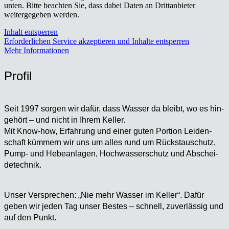
unten. Bitte beachten Sie, dass dabei Daten an Drittanbieter
weitergegeben werden.
Inhalt entsperren
Erforderlichen Service akzeptieren und Inhalte entsperren
Mehr Informationen
Pro­fil
Seit 1997 sor­gen wir dafür, dass Was­ser da bleibt, wo es hin­
ge­hört – und nicht in Ihrem Kel­ler.
Mit Know-how, Erfah­rung und einer guten Por­ti­on Lei­den­
schaft küm­mern wir uns um alles rund um Rückstau­schutz,
Pump- und Hebe­an­la­gen, Hoch­was­ser­schutz und Abschei­
de­tech­nik.
Unser Ver­spre­chen: „Nie mehr Was­ser im Kel­ler“. Dafür
geben wir jeden Tag unser Bes­tes – schnell, zuver­läs­sig und
auf den Punkt.