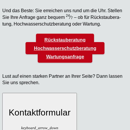
Und das Bes­te: Sie errei­chen uns rund um die Uhr. Stel­len
24
Sie Ihre Anfra­ge ganz bequem
⁄
– ob für Rück­stau­be­ra­
7
tung, Hoch­was­ser­schutz­be­ra­tung oder War­tung.
Rückstauberatung
Hochwasserschutzberatung
Wartungsanfrage
Lust auf einen star­ken Part­ner an Ihrer Sei­te? Dann las­sen
Sie uns spre­chen.
Kontaktformular
keyboard_arrow_down