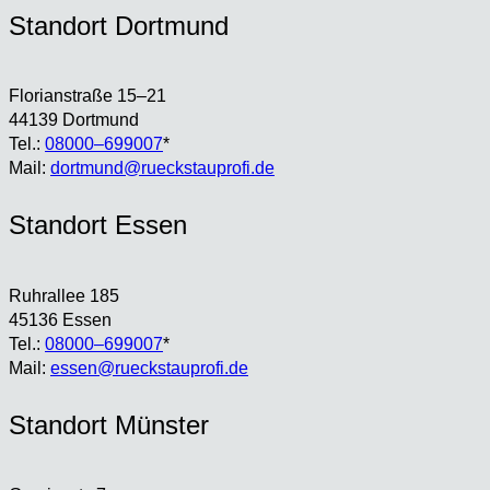
Stand­ort Dort­mund
Flo­ri­an­stra­ße 15–21
44139 Dort­mund
Tel.:
08000–699007
*
Mail:
dortmund@rueckstauprofi.de
Stand­ort Essen
Ruhr­al­lee 185
45136 Essen
Tel.:
08000–699007
*
Mail:
essen@rueckstauprofi.de
Stand­ort Müns­ter