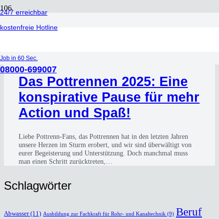
24/7 erreichbar
Nervenkitzel
kostenfreie Hotline
vor 3 Jahren
Job in 60 Sec.
08000-699007
Das Pott­ren­nen 2025: Eine
kon­spi­ra­ti­ve Pau­se für mehr
Action und Spaß!
Lie­be Pott­renn-Fans, das Pott­ren­nen hat in den letz­ten Jah­ren
unse­re Her­zen im Sturm erobert, und wir sind über­wäl­tigt von
eurer Begeis­te­rung und Unter­stüt­zung. Doch manch­mal muss
man einen Schritt zurück­tre­ten,…
Schlag­wör­ter
Beruf
Abwasser
(11)
Ausbildung zur Fachkraft für Rohr- und Kanaltechnik
(9)