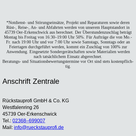
*Not­dienst- und Stö­rungs­ein­sät­ze, Pro­jekt und Repa­ra­tu­ren sowie deren
Rüst‑, Reise‑, An- und Abfahr­ten wer­den von unse­rem Haupt­stand­ort in
45739 Oer-Erken­sch­wick aus berech­net. Der Über­stun­den­zu­schlag beträgt
Mon­tag bis Frei­tag von 16:30–19:00 Uhr 50%. Für Auf­trä­ge die von Mo.-
Fr. nach 19:00 Uhr und vor 7:00 Uhr sowie Sams­tags, Sonn­tags oder an
Fei­er­ta­gen durch­ge­führt wer­den, kommt ein Zuschlag von 100% zur
Anwen­dung. Ein­ge­setz­te Son­der­ge­rät­schaf­ten sowie Mate­ria­li­en wer­den
nach tat­säch­li­chem Ein­satz abge­rech­net.
Bera­tungs- und Situa­ti­ons­be­wer­tungs­ter­mi­ne vor Ort sind stets kos­ten­pflich­
tig.
Anschrift Zen­tra­le
Rück­stau­pro­fi GmbH & Co. KG
West­fa­len­ring 26
45739 Oer-Erken­sch­wick
Tel.:
02368–699007
Mail:
info@rueckstauprofi.de