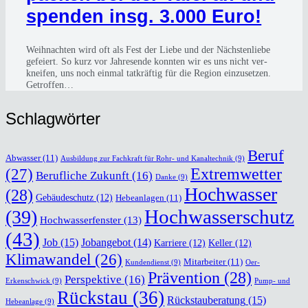
spen­den insg. 3.000 Euro!
Weih­nach­ten wird oft als Fest der Lie­be und der Nächs­ten­lie­be
gefei­ert. So kurz vor Jah­res­en­de konn­ten wir es uns nicht ver­
knei­fen, uns noch ein­mal tat­kräf­tig für die Regi­on ein­zu­set­zen.
Getrof­fen…
Schlag­wör­ter
Beruf
Abwasser
(11)
Ausbildung zur Fachkraft für Rohr- und Kanaltechnik
(9)
(27)
Extremwetter
Berufliche Zukunft
(16)
Danke
(9)
Hochwasser
(28)
Gebäudeschutz
(12)
Hebeanlagen
(11)
Hochwasserschutz
(39)
Hochwasserfenster
(13)
(43)
Job
(15)
Jobangebot
(14)
Karriere
(12)
Keller
(12)
Klimawandel
(26)
Mitarbeiter
(11)
Kundendienst
(9)
Oer-
Prävention
(28)
Perspektive
(16)
Erkenschwick
(9)
Pump- und
Rückstau
(36)
Rückstauberatung
(15)
Hebeanlage
(9)