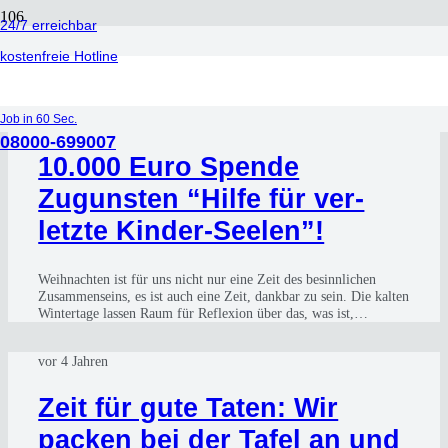
24/7 erreichbar
Fest
kostenfreie Hotline
vor 3 Jahren
Job in 60 Sec.
08000-699007
10.000 Euro Spen­de
Zuguns­ten “Hil­fe für ver­
letz­te Kin­der-See­len”!
Weih­nach­ten ist für uns nicht nur eine Zeit des besinn­li­chen
Zusam­men­seins, es ist auch eine Zeit, dank­bar zu sein. Die kal­ten
Win­ter­ta­ge las­sen Raum für Refle­xi­on über das, was ist,…
vor 4 Jahren
Zeit für gute Taten: Wir
packen bei der Tafel an und