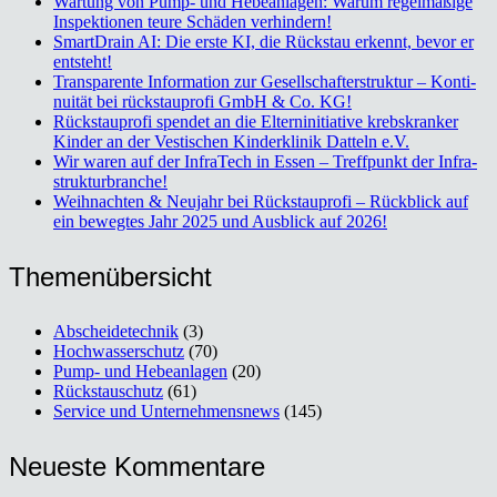
War­tung von Pump- und Hebe­an­la­gen: War­um regel­mä­ßi­ge
Inspek­tio­nen teu­re Schä­den ver­hin­dern!
Smart­Drain AI: Die ers­te KI, die Rück­stau erkennt, bevor er
ent­steht!
Trans­pa­ren­te Infor­ma­ti­on zur Gesell­schaf­ter­struk­tur – Kon­ti­
nui­tät bei rück­stau­pro­fi GmbH & Co. KG!
Rück­stau­pro­fi spen­det an die Eltern­in­itia­ti­ve krebs­kran­ker
Kin­der an der Ves­ti­schen Kin­der­kli­nik Dat­teln e.V.
Wir waren auf der Infra­Tech in Essen – Treff­punkt der Infra­
struk­tur­bran­che!
Weih­nach­ten & Neu­jahr bei Rück­stau­pro­fi – Rück­blick auf
ein beweg­tes Jahr 2025 und Aus­blick auf 2026!
The­men­über­sicht
Abscheidetechnik
(3)
Hochwasserschutz
(70)
Pump- und Hebeanlagen
(20)
Rückstauschutz
(61)
Service und Unternehmensnews
(145)
Neu­es­te Kom­men­ta­re