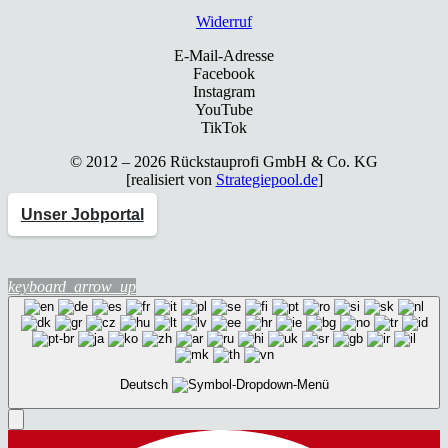
Wider­ruf
E-Mail-Adresse
Facebook
Instagram
YouTube
TikTok
© 2012 – 2026 Rück­stau­pro­fi GmbH & Co. KG
[rea­li­siert von
Strategiepool.de
]
Unser Jobportal
keyboard_arrow_up
Deutsch