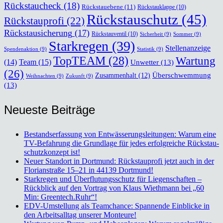
Rückstaucheck
(18)
Rückstauebene
(11)
Rückstauklappe
(10)
Rückstauschutz
(45)
Rückstauprofi
(22)
Rückstausicherung
(17)
Rückstauventil
(10)
Sicherheit
(9)
Sommer
(9)
Starkregen
(39)
Stellenanzeige
Spendenaktion
(9)
Statistik
(9)
TopTEAM
(28)
Wartung
Team
(15)
(14)
Unwetter
(13)
(26)
Überschwemmung
Zusammenhalt
(12)
Weihnachten
(9)
Zukunft
(9)
(13)
Neu­es­te Bei­trä­ge
Bestands­er­fas­sung von Ent­wäs­se­rungs­lei­tun­gen: War­um eine
TV-Befah­rung die Grund­la­ge für jedes erfolg­rei­che Rückstau­
schutz­kon­zept ist!
Neu­er Stand­ort in Dort­mund: Rück­stau­pro­fi jetzt auch in der
Flo­ri­an­stra­ße 15–21 in 44139 Dort­mund!
Stark­re­gen und Über­flu­tungs­schutz für Lie­gen­schaf­ten –
Rück­blick auf den Vor­trag von Klaus Wieth­mann bei „60
Min: Greentech.Ruhr“!
EDV-Umstel­lung als Team­chan­ce: Span­nen­de Ein­bli­cke in
den Arbeits­all­tag unse­rer Mon­teu­re!