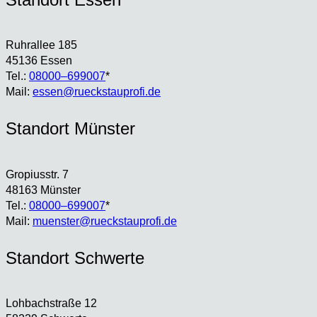
Ruhr­al­lee 185
45136 Essen
Tel.:
08000–699007
*
Mail:
essen@rueckstauprofi.de
Stand­ort Müns­ter
Gro­pi­us­str. 7
48163 Müns­ter
Tel.:
08000–699007
*
Mail:
muenster@rueckstauprofi.de
Stand­ort Schwer­te
Loh­bach­stra­ße 12