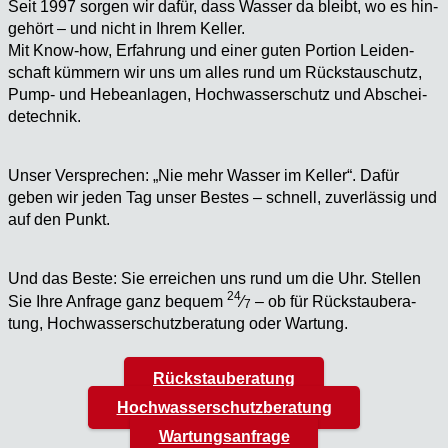
Seit 1997 sor­gen wir dafür, dass Was­ser da bleibt, wo es hin­
ge­hört – und nicht in Ihrem Kel­ler.
Mit Know-how, Erfah­rung und einer guten Por­ti­on Lei­den­
schaft küm­mern wir uns um alles rund um Rückstau­schutz,
Pump- und Hebe­an­la­gen, Hoch­was­ser­schutz und Abschei­
de­tech­nik.
Unser Ver­spre­chen: „Nie mehr Was­ser im Kel­ler“. Dafür
geben wir jeden Tag unser Bes­tes – schnell, zuver­läs­sig und
auf den Punkt.
Und das Bes­te: Sie errei­chen uns rund um die Uhr. Stel­len
24
Sie Ihre Anfra­ge ganz bequem
⁄
– ob für Rück­stau­be­ra­
7
tung, Hoch­was­ser­schutz­be­ra­tung oder War­tung.
Rückstauberatung
Hochwasserschutzberatung
Wartungsanfrage