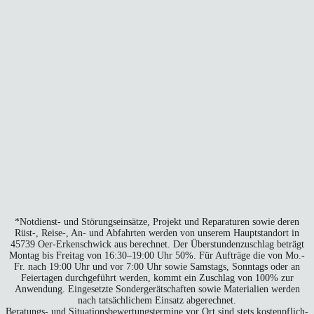
*Not­dienst- und Stö­rungs­ein­sät­ze, Pro­jekt und Repa­ra­tu­ren sowie deren
Rüst‑, Reise‑, An- und Abfahr­ten wer­den von unse­rem Haupt­stand­ort in
45739 Oer-Erken­sch­wick aus berech­net. Der Über­stun­den­zu­schlag beträgt
Mon­tag bis Frei­tag von 16:30–19:00 Uhr 50%. Für Auf­trä­ge die von Mo.-
Fr. nach 19:00 Uhr und vor 7:00 Uhr sowie Sams­tags, Sonn­tags oder an
Fei­er­ta­gen durch­ge­führt wer­den, kommt ein Zuschlag von 100% zur
Anwen­dung. Ein­ge­setz­te Son­der­ge­rät­schaf­ten sowie Mate­ria­li­en wer­den
nach tat­säch­li­chem Ein­satz abge­rech­net.
Bera­tungs- und Situa­ti­ons­be­wer­tungs­ter­mi­ne vor Ort sind stets kos­ten­pflich­