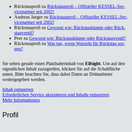
Rückstauprofi
zu
Rück­stau­pro­fi – Offi­zi­el­ler KES­SEL-Ser­
vice­part­ner seit 2002!
Andreas Jaeger
zu
Rück­stau­pro­fi – Offi­zi­el­ler KES­SEL-Ser­
vice­part­ner seit 2002!
Rückstauprofi
zu
Gewusst wie: Rück­stau­klap­pe oder Rück­
stau­ven­til?
Peer
zu
Gewusst wie: Rück­stau­klap­pe oder Rück­stau­ven­til?
Rückstauprofi
zu
Was tun, wenn Wur­zeln für Rück­stau sor­
gen?
Sie sehen gerade einen Platzhalterinhalt von
Elfsight
. Um auf den
eigentlichen Inhalt zuzugreifen, klicken Sie auf die Schaltfläche
unten. Bitte beachten Sie, dass dabei Daten an Drittanbieter
weitergegeben werden.
Inhalt entsperren
Erforderlichen Service akzeptieren und Inhalte entsperren
Mehr Informationen
Pro­fil