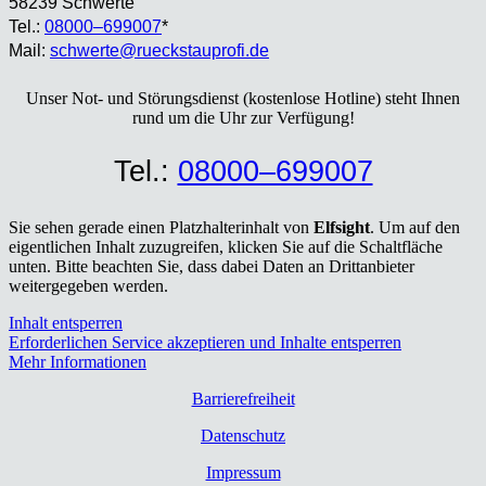
58239 Schwer­te
Tel.:
08000–699007
*
Mail:
schwerte@rueckstauprofi.de
Unser Not- und Stö­rungs­dienst (kos­ten­lo­se Hot­line) steht Ihnen
rund um die Uhr zur Ver­fü­gung!
Tel.:
08000–699007
Sie sehen gerade einen Platzhalterinhalt von
Elfsight
. Um auf den
eigentlichen Inhalt zuzugreifen, klicken Sie auf die Schaltfläche
unten. Bitte beachten Sie, dass dabei Daten an Drittanbieter
weitergegeben werden.
Inhalt entsperren
Erforderlichen Service akzeptieren und Inhalte entsperren
Mehr Informationen
Bar­rie­re­frei­heit
Daten­schutz
Impres­sum