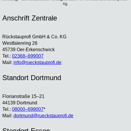
tig.
Anschrift Zen­tra­le
Rück­stau­pro­fi GmbH & Co. KG
West­fa­len­ring 26
45739 Oer-Erken­sch­wick
Tel.:
02368–699007
Mail:
info@rueckstauprofi.de
Stand­ort Dort­mund
Flo­ri­an­stra­ße 15–21
44139 Dort­mund
Tel.:
08000–699007
*
Mail:
dortmund@rueckstauprofi.de
Stand­ort Essen