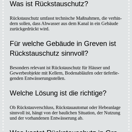
Was ist Rückstau­schutz?
Rückstau­schutz umfasst tech­ni­sche Maß­nah­men, die ver­hin­
dern sol­len, dass Abwas­ser aus dem Kanal in ein Gebäu­de
zurück­ge­drückt wird.
Für wel­che Gebäu­de in Gre­ven ist
Rückstau­schutz sinn­voll?
Beson­ders rele­vant ist Rückstau­schutz für Häu­ser und
Gewer­be­ob­jek­te mit Kel­lern, Boden­ab­läu­fen oder tie­fer­lie­
gen­den Ent­wäs­se­rungs­stel­len.
Wel­che Lösung ist die rich­ti­ge?
Ob Rück­stau­ver­schluss, Rück­stau­au­to­mat oder Hebe­an­la­ge
sinn­voll ist, hängt von der bau­li­chen Situa­ti­on, der Nut­zung
und der vor­han­de­nen Ent­wäs­se­rung ab.