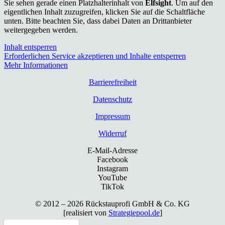
Sie sehen gerade einen Platzhalterinhalt von
Elfsight
. Um auf den
eigentlichen Inhalt zuzugreifen, klicken Sie auf die Schaltfläche
unten. Bitte beachten Sie, dass dabei Daten an Drittanbieter
weitergegeben werden.
Inhalt entsperren
Erforderlichen Service akzeptieren und Inhalte entsperren
Mehr Informationen
Bar­rie­re­frei­heit
Daten­schutz
Impres­sum
Wider­ruf
E-Mail-Adresse
Facebook
Instagram
YouTube
TikTok
© 2012 – 2026 Rück­stau­pro­fi GmbH & Co. KG
[rea­li­siert von
Strategiepool.de
]