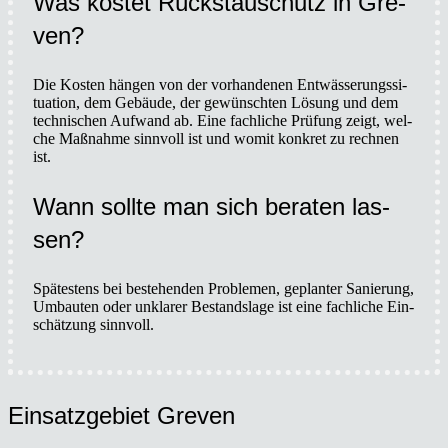
Was kos­tet Rückstau­schutz in Gre­
ven?
Die Kos­ten hän­gen von der vor­han­de­nen Ent­wäs­se­rungs­si­
tua­ti­on, dem Gebäu­de, der gewünsch­ten Lösung und dem
tech­ni­schen Auf­wand ab. Eine fach­li­che Prü­fung zeigt, wel­
che Maß­nah­me sinn­voll ist und womit kon­kret zu rech­nen
ist.
Wann soll­te man sich bera­ten las­
sen?
Spä­tes­tens bei bestehen­den Pro­ble­men, geplan­ter Sanie­rung,
Umbau­ten oder unkla­rer Bestands­la­ge ist eine fach­li­che Ein­
schät­zung sinn­voll.
Ein­satz­ge­biet Gre­ven