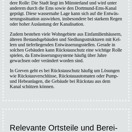
de­re Rol­le: Die Stadt liegt im Müns­ter­land und wird unter
ande­rem durch die Ems sowie den Dor­t­­mund-Ems-Kanal
geprägt. Die­se was­ser­na­he Lage kann sich auf die Ent­wäs­
se­rungs­si­tua­ti­on aus­wir­ken, ins­be­son­de­re bei star­kem Regen
oder hoher Aus­las­tung der Kana­li­sa­ti­on.
Zudem bestehen vie­le Wohn­ge­bie­te aus Ein­fa­mi­li­en­häu­sern,
älte­ren Bestands­ge­bäu­den und Sied­lungs­struk­tu­ren mit Kel­
lern und tie­fer­lie­gen­den Ent­wäs­se­rungs­stel­len. Gera­de in
sol­chen Gebäu­den kann Rückstau­schutz eine wich­ti­ge Rol­le
spie­len, da Ent­wäs­se­rungs­sys­te­me häu­fig über Jah­re
gewach­sen oder ver­än­dert wor­den sind.
In Gre­ven geht es bei Rückstau­schutz häu­fig um Lösun­gen
wie Rück­stau­ver­schlüs­se, Rück­stau­au­to­ma­ten oder Pump-
und Hebe­an­la­gen, die Gebäu­de bei Rück­stau aus dem
Kanal schüt­zen kön­nen.
Rele­van­te Orts­tei­le und Berei­