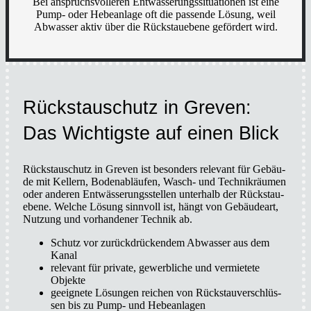
Bei anspruchs­vol­le­ren Ent­wäs­se­rungs­si­tua­tio­nen ist eine
Pump- oder Hebe­an­la­ge oft die pas­sen­de Lösung, weil
Abwas­ser aktiv über die Rück­stau­ebe­ne geför­dert wird.
Rückstau­schutz in Gre­ven:
Das Wich­tigs­te auf einen Blick
Rückstau­schutz in Gre­ven ist beson­ders rele­vant für Gebäu­
de mit Kel­lern, Boden­ab­läu­fen, Wasch- und Tech­nik­räu­men
oder ande­ren Ent­wäs­se­rungs­stel­len unter­halb der Rück­stau­
ebe­ne. Wel­che Lösung sinn­voll ist, hängt von Gebäu­de­art,
Nut­zung und vor­han­de­ner Tech­nik ab.
Schutz vor zurück­drü­cken­dem Abwas­ser aus dem
Kanal
rele­vant für pri­va­te, gewerb­li­che und ver­mie­te­te
Objek­te
geeig­ne­te Lösun­gen rei­chen von Rück­stau­ver­schlüs­
sen bis zu Pump- und Hebe­an­la­gen