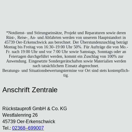
*Not­dienst- und Stö­rungs­ein­sät­ze, Pro­jekt und Repa­ra­tu­ren sowie deren
Rüst‑, Reise‑, An- und Abfahr­ten wer­den von unse­rem Haupt­stand­ort in
45739 Oer-Erken­sch­wick aus berech­net. Der Über­stun­den­zu­schlag beträgt
Mon­tag bis Frei­tag von 16:30–19:00 Uhr 50%. Für Auf­trä­ge die von Mo.-
Fr. nach 19:00 Uhr und vor 7:00 Uhr sowie Sams­tags, Sonn­tags oder an
Fei­er­ta­gen durch­ge­führt wer­den, kommt ein Zuschlag von 100% zur
Anwen­dung. Ein­ge­setz­te Son­der­ge­rät­schaf­ten sowie Mate­ria­li­en wer­den
nach tat­säch­li­chem Ein­satz abge­rech­net.
Bera­tungs- und Situa­ti­ons­be­wer­tungs­ter­mi­ne vor Ort sind stets kos­ten­pflich­
tig.
Anschrift Zen­tra­le
Rück­stau­pro­fi GmbH & Co. KG
West­fa­len­ring 26
45739 Oer-Erken­sch­wick
Tel.:
02368–699007