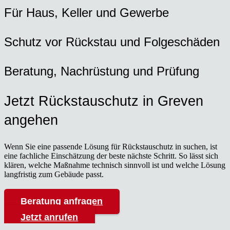
Für Haus, Kel­ler und Gewer­be
Schutz vor Rück­stau und Fol­ge­schä­den
Bera­tung, Nach­rüs­tung und Prü­fung
Jetzt Rückstau­schutz in Gre­ven
ange­hen
Wenn Sie eine pas­sen­de Lösung für Rückstau­schutz in suchen, ist
eine fach­li­che Ein­schät­zung der bes­te nächs­te Schritt. So lässt sich
klä­ren, wel­che Maß­nah­me tech­nisch sinn­voll ist und wel­che Lösung
lang­fris­tig zum Gebäu­de passt.
Bera­tung anfra­gen
Jetzt anru­fen