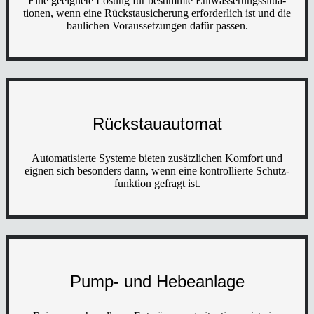
Eine geeig­ne­te Lösung für bestimm­te Ent­wäs­se­rungs­si­tua­
tio­nen, wenn eine Rück­stau­si­che­rung erfor­der­lich ist und die
bau­li­chen Vor­aus­set­zun­gen dafür pas­sen.
Rück­stau­au­to­mat
Auto­ma­ti­sier­te Sys­te­me bie­ten zusätz­li­chen Kom­fort und
eig­nen sich beson­ders dann, wenn eine kon­trol­lier­te Schutz­
funk­ti­on gefragt ist.
Pump- und Hebe­an­la­ge