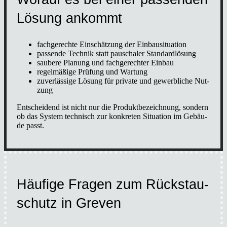
Lösung ankommt
fach­ge­rech­te Ein­schät­zung der Ein­bau­si­tua­ti­on
pas­sen­de Tech­nik statt pau­scha­ler Stan­dard­lö­sung
sau­be­re Pla­nung und fach­ge­rech­ter Ein­bau
regel­mä­ßi­ge Prü­fung und War­tung
zuver­läs­si­ge Lösung für pri­va­te und gewerb­li­che Nut­
zung
Ent­schei­dend ist nicht nur die Pro­dukt­be­zeich­nung, son­dern
ob das Sys­tem tech­nisch zur kon­kre­ten Situa­ti­on im Gebäu­
de passt.
Häu­fi­ge Fra­gen zum Rückstau­
schutz in Gre­ven