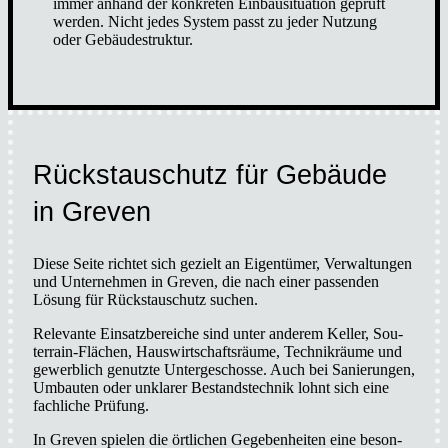
immer anhand der kon­kre­ten Ein­bau­si­tua­ti­on geprüft
wer­den. Nicht jedes Sys­tem passt zu jeder Nut­zung
oder Gebäu­de­struk­tur.
Rückstau­schutz für Gebäu­de
in Gre­ven
Die­se Sei­te rich­tet sich gezielt an Eigen­tü­mer, Ver­wal­tun­gen
und Unter­neh­men in Gre­ven, die nach einer pas­sen­den
Lösung für Rückstau­schutz suchen.
Rele­van­te Ein­satz­be­rei­che sind unter ande­rem Kel­ler, Sou­­
ter­rain-Flä­chen, Haus­wirt­schafts­räu­me, Tech­nik­räu­me und
gewerb­lich genutz­te Unter­ge­schos­se. Auch bei Sanie­run­gen,
Umbau­ten oder unkla­rer Bestands­tech­nik lohnt sich eine
fach­li­che Prü­fung.
In Gre­ven spie­len die ört­li­chen Gege­ben­hei­ten eine beson­