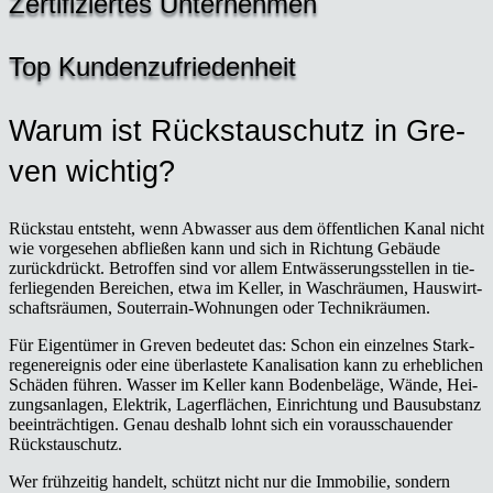
Zer­ti­fi­zier­tes Unter­neh­men
Top Kun­den­zu­frie­den­heit
War­um ist Rückstau­schutz in Gre­
ven wich­tig?
Rück­stau ent­steht, wenn Abwas­ser aus dem öffent­li­chen Kanal nicht
wie vor­ge­se­hen abflie­ßen kann und sich in Rich­tung Gebäu­de
zurück­drückt. Betrof­fen sind vor allem Ent­wäs­se­rungs­stel­len in tie­
fer­lie­gen­den Berei­chen, etwa im Kel­ler, in Wasch­räu­men, Haus­wirt­
schafts­räu­men, Sou­­ter­rain-Woh­nun­­gen oder Tech­nik­räu­men.
Für Eigen­tü­mer in Gre­ven bedeu­tet das: Schon ein ein­zel­nes Stark­
re­gen­er­eig­nis oder eine über­las­te­te Kana­li­sa­ti­on kann zu erheb­li­chen
Schä­den füh­ren. Was­ser im Kel­ler kann Boden­be­lä­ge, Wän­de, Hei­
zungs­an­la­gen, Elek­trik, Lager­flä­chen, Ein­rich­tung und Bau­sub­stanz
beein­träch­ti­gen. Genau des­halb lohnt sich ein vor­aus­schau­en­der
Rückstau­schutz.
Wer früh­zei­tig han­delt, schützt nicht nur die Immo­bi­lie, son­dern