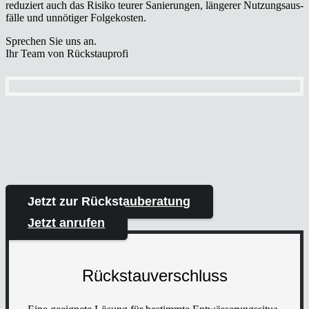
redu­ziert auch das Risi­ko teu­rer Sanie­run­gen, län­ge­rer Nut­zungs­aus­
fäl­le und unnö­ti­ger Fol­ge­kos­ten.
Spre­chen Sie uns an.
Ihr
Team von Rück­stau­pro­fi
Jetzt zur Rück­stau­be­ra­tung
Jetzt anru­fen
Rück­stau­ver­schluss