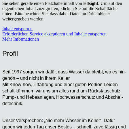
Sie sehen gerade einen Platzhalterinhalt von
Elfsight
. Um auf den
eigentlichen Inhalt zuzugreifen, klicken Sie auf die Schaltfläche
unten. Bitte beachten Sie, dass dabei Daten an Drittanbieter
weitergegeben werden.
Inhalt entsperren
Erforderlichen Service akzeptieren und Inhalte entsperren
Mehr Informationen
Pro­fil
Seit 1997 sor­gen wir dafür, dass Was­ser da bleibt, wo es hin­
ge­hört – und nicht in Ihrem Kel­ler.
Mit Know-how, Erfah­rung und einer guten Por­ti­on Lei­den­
schaft küm­mern wir uns um alles rund um Rückstau­schutz,
Pump- und Hebe­an­la­gen, Hoch­was­ser­schutz und Abschei­
de­tech­nik.
Unser Ver­spre­chen: „Nie mehr Was­ser im Kel­ler“. Dafür
geben wir jeden Tag unser Bes­tes – schnell, zuver­läs­sig und