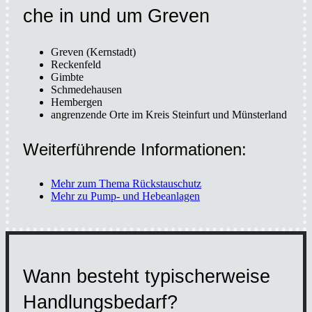
che in und um Gre­ven
Gre­ven (Kern­stadt)
Recken­feld
Gim­b­te
Schme­de­hau­sen
Hem­ber­gen
angren­zen­de Orte im Kreis Stein­furt und Müns­ter­land
Wei­ter­füh­ren­de Infor­ma­tio­nen:
Mehr zum The­ma Rückstau­schutz
Mehr zu Pump- und Hebe­an­la­gen
Wann besteht typi­scher­wei­se
Hand­lungs­be­darf?