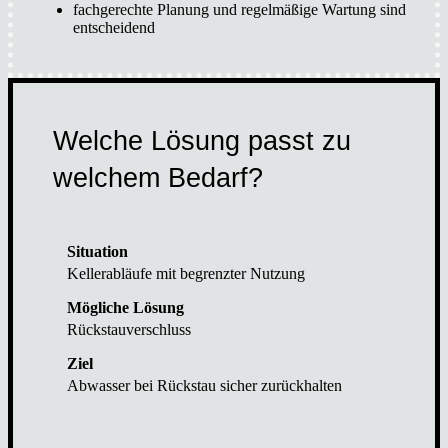
fach­ge­rech­te Pla­nung und regel­mä­ßi­ge War­tung sind
ent­schei­dend
Wel­che Lösung passt zu
wel­chem Bedarf?
Kel­ler­ab­läu­fe mit begrenz­ter Nut­zung
Rück­stau­ver­schluss
Abwas­ser bei Rück­stau sicher zurück­hal­ten