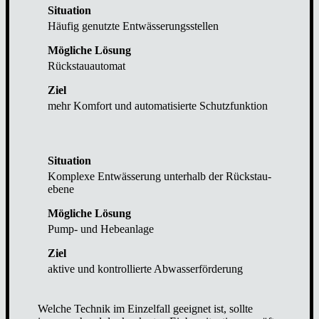
Häu­fig genutz­te Ent­wäs­se­rungs­stel­len
Rück­stau­au­to­mat
mehr Kom­fort und auto­ma­ti­sier­te Schutz­funk­ti­on
Kom­ple­xe Ent­wäs­se­rung unter­halb der Rück­stau­
ebe­ne
Pump- und Hebe­an­la­ge
akti­ve und kon­trol­lier­te Abwas­ser­för­de­rung
Wel­che Tech­nik im Ein­zel­fall geeig­net ist, soll­te