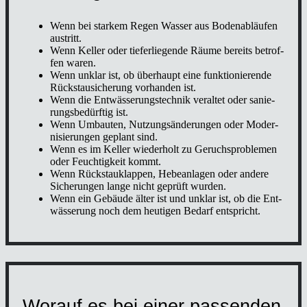
Wenn bei star­kem Regen Was­ser aus Boden­ab­läu­fen
aus­tritt.
Wenn Kel­ler oder tie­fer­lie­gen­de Räu­me bereits betrof­
fen waren.
Wenn unklar ist, ob über­haupt eine funk­tio­nie­ren­de
Rück­stau­si­che­rung vor­han­den ist.
Wenn die Ent­wäs­se­rungs­tech­nik ver­al­tet oder sanie­
rungs­be­dürf­tig ist.
Wenn Umbau­ten, Nut­zungs­än­de­run­gen oder Moder­
ni­sie­run­gen geplant sind.
Wenn es im Kel­ler wie­der­holt zu Geruchs­pro­ble­men
oder Feuch­tig­keit kommt.
Wenn Rück­stau­klap­pen, Hebe­an­la­gen oder ande­re
Siche­run­gen lan­ge nicht geprüft wur­den.
Wenn ein Gebäu­de älter ist und unklar ist, ob die Ent­
wäs­se­rung noch dem heu­ti­gen Bedarf ent­spricht.
Wor­auf es bei einer pas­sen­den