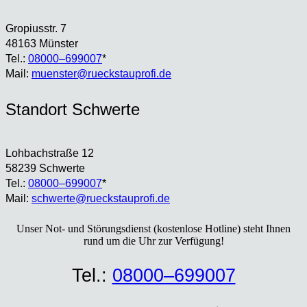
Gro­pi­us­str. 7
48163 Müns­ter
Tel.:
08000–699007
*
Mail:
muenster@rueckstauprofi.de
Stand­ort Schwer­te
Loh­bach­stra­ße 12
58239 Schwer­te
Tel.:
08000–699007
*
Mail:
schwerte@rueckstauprofi.de
Unser Not- und Stö­rungs­dienst (kos­ten­lo­se Hot­line) steht Ihnen
rund um die Uhr zur Ver­fü­gung!
Tel.:
08000–699007