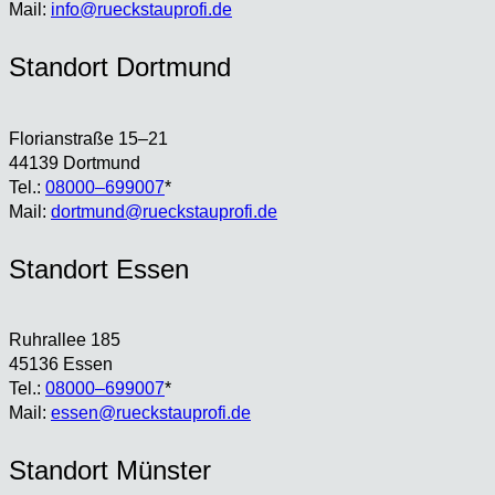
Mail:
info@rueckstauprofi.de
Stand­ort Dort­mund
Flo­ri­an­stra­ße 15–21
44139 Dort­mund
Tel.:
08000–699007
*
Mail:
dortmund@rueckstauprofi.de
Stand­ort Essen
Ruhr­al­lee 185
45136 Essen
Tel.:
08000–699007
*
Mail:
essen@rueckstauprofi.de
Stand­ort Müns­ter