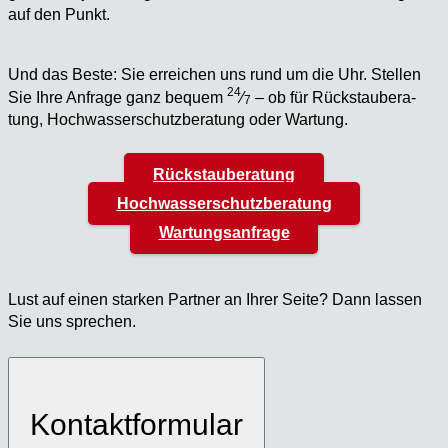
auf den Punkt.
Und das Bes­te: Sie errei­chen uns rund um die Uhr. Stel­len
24
Sie Ihre Anfra­ge ganz bequem
⁄
– ob für Rück­stau­be­ra­
7
tung, Hoch­was­ser­schutz­be­ra­tung oder War­tung.
Rückstauberatung
Hochwasserschutzberatung
Wartungsanfrage
Lust auf einen star­ken Part­ner an Ihrer Sei­te? Dann las­sen
Sie uns spre­chen.
Kontaktformular