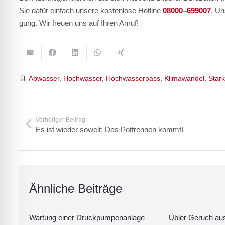
Sie dafür ein­fach unse­re kos­ten­lo­se Hot­line
08000–699007
. Un
gung. Wir freu­en uns auf Ihren Anruf!
bookmark_border
Abwasser
,
Hochwasser
,
Hochwasserpass
,
Klimawandel
,
Star
Vorheriger Beitrag
Es ist wie­der soweit: Das Pott­ren­nen kommt!
Ähn­li­che Bei­trä­ge
War­tung einer Druck­pum­pen­an­la­ge –
Übler Geruch aus