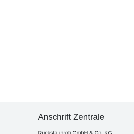
Anschrift Zen­tra­le
Rück­stau­pro­fi GmbH & Co. KG