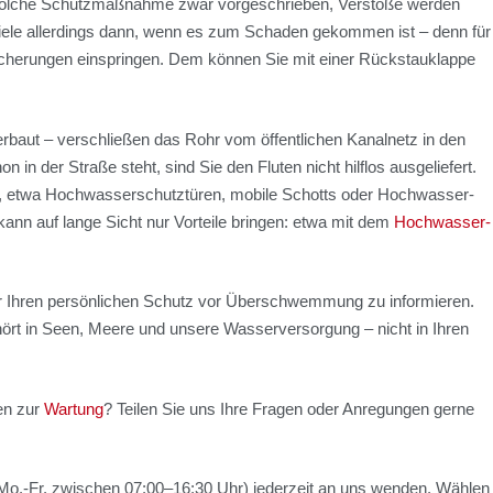
sol­che Schutz­maß­nah­me zwar vor­ge­schrie­ben, Ver­stö­ße wer­den
vie­le aller­dings dann, wenn es zum Scha­den gekom­men ist – denn für
e­run­gen ein­sprin­gen. Dem kön­nen Sie mit einer Rück­stau­klap­pe
ver­baut – ver­schlie­ßen das Rohr vom öffent­li­chen Kanal­netz in den
 in der Stra­ße steht, sind Sie den Flu­ten nicht hilf­los aus­ge­lie­fert.
, etwa Hoch­was­ser­schutz­tü­ren, mobi­le Schotts oder Hoch­was­ser­
nd kann auf lan­ge Sicht nur Vor­tei­le brin­gen: etwa mit dem
Hoch­was­ser­
Ihren per­sön­li­chen Schutz vor Über­schwem­mung zu infor­mie­ren.
ört in Seen, Mee­re und unse­re Was­ser­ver­sor­gung – nicht in Ihren
en zur
War­tung
? Tei­len Sie uns Ihre Fra­gen oder Anre­gun­gen ger­ne
 (Mo.-Fr. zwi­schen 07:00–16:30 Uhr) jeder­zeit an uns wen­den. Wäh­len