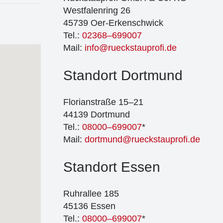
West­fa­len­ring 26
45739 Oer-Erken­sch­wick
Tel.:
02368–699007
Mail:
info@rueckstauprofi.de
Stand­ort Dort­mund
Flo­ri­an­stra­ße 15–21
44139 Dort­mund
Tel.:
08000–699007
*
Mail:
dortmund@rueckstauprofi.de
Stand­ort Essen
Ruhr­al­lee 185
45136 Essen
Tel.:
08000–699007
*