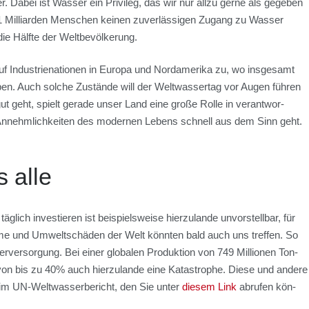
r. Dabei ist Was­ser ein Pri­vi­leg, das wir nur all­zu ger­ne als gege­ben
 Mil­li­ar­den Men­schen kei­nen zuver­läs­si­gen Zugang zu Was­ser
ie Hälf­te der Welt­be­völ­ke­rung.
 Indus­trie­na­tio­nen in Euro­pa und Nord­ame­ri­ka zu, wo ins­ge­samt
ben. Auch sol­che Zustän­de will der Welt­was­ser­tag vor Augen füh­ren
geht, spielt gera­de unser Land eine gro­ße Rol­le in ver­ant­wor­
den Annehm­lich­kei­ten des moder­nen Lebens schnell aus dem Sinn geht.
s alle
­lich inves­tie­ren ist bei­spiels­wei­se hier­zu­lan­de unvor­stell­bar, für
e­me und Umwelt­schä­den der Welt könn­ten bald auch uns tref­fen. So
­ver­sor­gung. Bei einer glo­ba­len Pro­duk­ti­on von 749 Mil­lio­nen Ton­
 von bis zu 40% auch hier­zu­lan­de eine Kata­stro­phe. Die­se und ande­re
 im UN-Welt­was­ser­be­richt, den Sie unter
die­sem Link
abru­fen kön­