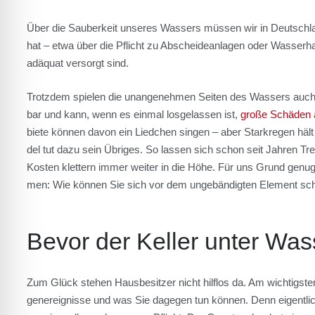
Über die Sau­ber­keit unse­res Was­sers müs­sen wir in Deutsch
hat – etwa über die Pflicht zu Abschei­de­an­la­gen oder Was­ser­hau
adäquat ver­sorgt sind.
Trotz­dem spie­len die unan­ge­neh­men Sei­ten des Was­sers auch 
bar und kann, wenn es ein­mal los­ge­las­sen ist,
gro­ße Schä­den
bie­te kön­nen davon ein Lied­chen sin­gen – aber Stark­re­gen häl
del tut dazu sein Übri­ges. So las­sen sich schon seit Jah­ren Tre
Kos­ten klet­tern immer wei­ter in die Höhe. Für uns Grund genug,
men: Wie kön­nen Sie sich vor dem unge­bän­dig­ten Ele­ment sc
Bevor der Kel­ler unter Was
Zum Glück ste­hen Haus­be­sit­zer nicht hilf­los da. Am wich­tigs­
gen­er­eig­nis­se und was Sie dage­gen tun kön­nen. Denn eigent­li