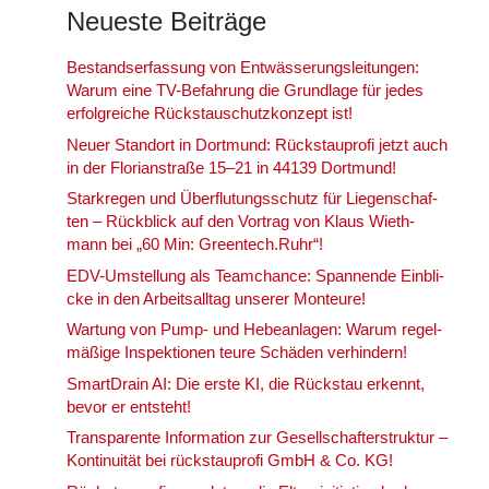
Neu­es­te Bei­trä­ge
Bestands­er­fas­sung von Ent­wäs­se­rungs­lei­tun­gen:
War­um eine TV-Befah­rung die Grund­la­ge für jedes
erfolg­rei­che Rückstau­schutz­kon­zept ist!
Neu­er Stand­ort in Dort­mund: Rück­stau­pro­fi jetzt auch
in der Flo­ri­an­stra­ße 15–21 in 44139 Dort­mund!
Stark­re­gen und Über­flu­tungs­schutz für Lie­gen­schaf­
ten – Rück­blick auf den Vor­trag von Klaus Wieth­
mann bei „60 Min: Greentech.Ruhr“!
EDV-Umstel­lung als Team­chan­ce: Span­nen­de Ein­bli­
cke in den Arbeits­all­tag unse­rer Mon­teu­re!
War­tung von Pump- und Hebe­an­la­gen: War­um regel­
mä­ßi­ge Inspek­tio­nen teu­re Schä­den ver­hin­dern!
Smart­Drain AI: Die ers­te KI, die Rück­stau erkennt,
bevor er ent­steht!
Trans­pa­ren­te Infor­ma­ti­on zur Gesell­schaf­ter­struk­tur –
Kon­ti­nui­tät bei rück­stau­pro­fi GmbH & Co. KG!