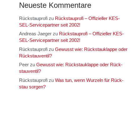
Neu­es­te Kom­men­ta­re
Rückstauprofi
zu
Rück­stau­pro­fi – Offi­zi­el­ler KES­
SEL-Ser­vice­part­ner seit 2002!
Andreas Jaeger
zu
Rück­stau­pro­fi – Offi­zi­el­ler KES­
SEL-Ser­vice­part­ner seit 2002!
Rückstauprofi
zu
Gewusst wie: Rück­stau­klap­pe oder
Rück­stau­ven­til?
Peer
zu
Gewusst wie: Rück­stau­klap­pe oder Rück­
stau­ven­til?
Rückstauprofi
zu
Was tun, wenn Wur­zeln für Rück­
stau sor­gen?