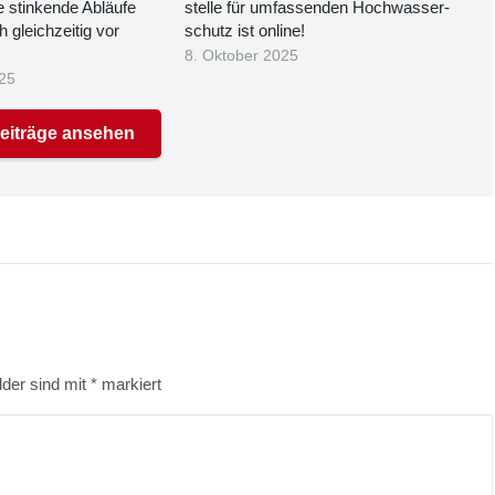
 stin­ken­de Abläu­fe
stel­le für umfas­sen­den Hoch­was­ser­
 gleich­zei­tig vor
schutz ist online!
8. Oktober 2025
25
Beiträge ansehen
lder sind mit
*
markiert