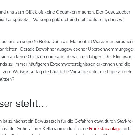
­land uns zum Glück oft kei­ne Gedan­ken machen. Der Gesetz­ge­ber
s­halts­ge­setz – Vor­sor­ge geleis­tet und steht dafür ein, dass wir
bei uns eine gro­ße Rol­le. Denn als Ele­ment ist Was­ser unbe­re­chen­
anrich­ten. Gera­de Bewoh­ner aus­ge­wie­se­ner Über­schwem­mungs­ge­
t sich an kei­ne Gren­zen und kann über­all zuschla­gen. Der Kli­ma­wan­
nds zu immer häu­fi­ge­ren Extrem­wett­ereig­nis­sen erken­nen und die
 zum Welt­was­ser­tag die häus­li­che Vor­sor­ge unter die Lupe zu neh­
hüt­zen?
­ser steht…
ten ist zunächst ein Bewusst­sein für die Gefah­ren etwa durch Stark­re­
ch ist der Schutz Ihrer Kel­ler­räu­me durch eine
Rück­stau­an­la­ge
nicht