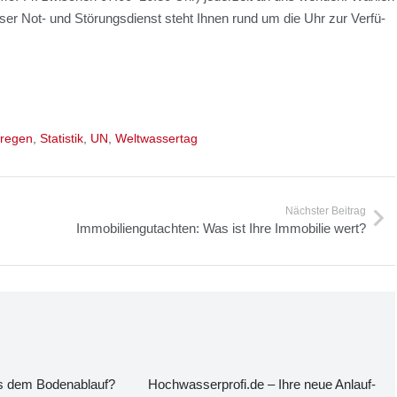
ser Not- und Stö­rungs­dienst steht Ihnen rund um die Uhr zur Ver­fü­
kregen
,
Statistik
,
UN
,
Weltwassertag
Nächster Beitrag
Immo­bi­li­en­gut­ach­ten: Was ist Ihre Immo­bi­lie wert?
 dem Boden­ab­lauf?
Hochwasserprofi.de – Ihre neue Anlauf­