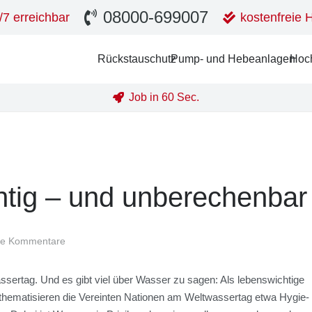
08000-699007
/7 erreichbar
kostenfreie H
Rückstau­schutz
Pump- und Hebe­an­la­gen
Hoch
Job in 60 Sec.
­tig – und unbe­re­chen­bar
ne Kommentare
s­ser­tag. Und es gibt viel über Was­ser zu sagen: Als lebens­wich­ti­ge
the­ma­ti­sie­ren die Ver­ein­ten Natio­nen am Welt­was­ser­tag etwa Hygie­