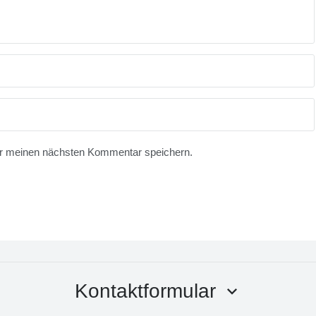
ür meinen nächsten Kommentar speichern.
Kontaktformular
keyboard_arrow_down