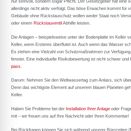
nur sinn­voll, son­dern sogar Pflicht. Der Gesetz­ge­ber hat eine 
aller­dings nicht aktiv ver­folgt. Das böse Erwa­chen kommt für 
Gebäu­de ohne Rückstau­schutz wol­len weder Staat noch Ver­si­ch
oder einem
Rück­stau­ven­til
Abhil­fe leis­ten.
Die Anla­gen – bei­spiels­wei­se unter der Boden­plat­te im Kel­ler 
Kel­ler, wenn Ers­te­res über­flu­tet ist. Auch wenn das Was­ser schon
Es ste­hen eine Viel­zahl von Schutz­maß­nah­men zur Ver­fü­gung
fens­ter. Eine indi­vi­du­el­le Risi­ko­be­wer­tung ist nicht schwer u
pass.
Dar­um: Neh­men Sie den Welt­was­ser­tag zum Anlass, sich über 
Denn das wich­tigs­te Ele­ment auf unse­rem blau­en Pla­ne­ten geh
Kel­ler.
Haben Sie Pro­ble­me bei der
Instal­la­ti­on Ihrer Anla­ge
oder Fra­g
mit – wir freu­en uns auf Ihre Nach­richt oder Ihren Kom­men­tar!
Bei Rück­fra­gen kön­nen Sie sich wäh­rend unse­rer Büro­zei­ten