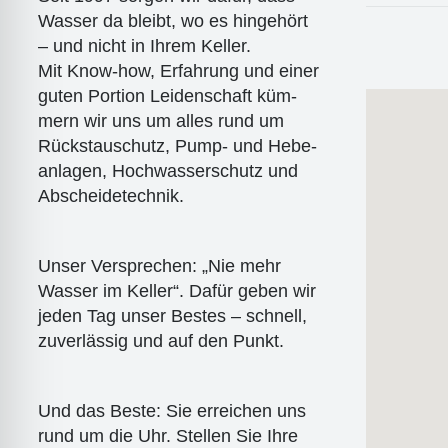
Was­ser da bleibt, wo es hin­ge­hört
– und nicht in Ihrem Kel­ler.
Mit Know-how, Erfah­rung und einer
guten Por­ti­on Lei­den­schaft küm­
mern wir uns um alles rund um
Rückstau­schutz, Pump- und Hebe­
an­la­gen, Hoch­was­ser­schutz und
Abschei­de­tech­nik.
Unser Ver­spre­chen: „Nie mehr
Was­ser im Kel­ler“. Dafür geben wir
jeden Tag unser Bes­tes – schnell,
zuver­läs­sig und auf den Punkt.
Und das Bes­te: Sie errei­chen uns
rund um die Uhr. Stel­len Sie Ihre