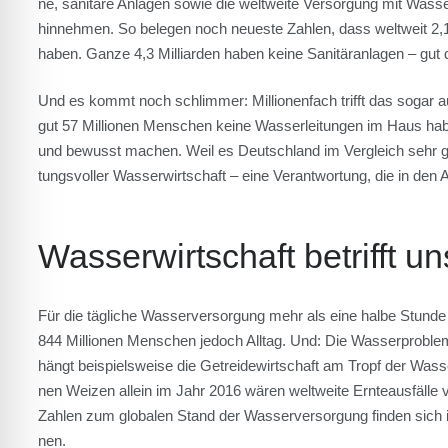
ne, sani­tä­re Anla­gen sowie die welt­wei­te Ver­sor­gung mit Was­se
hin­neh­men. So bele­gen noch neu­es­te Zah­len, dass welt­weit 2,1
haben. Gan­ze 4,3 Mil­li­ar­den haben kei­ne Sani­tär­an­la­gen – gut d
Und es kommt noch schlim­mer: Mil­lio­nen­fach trifft das sogar auf
gut 57 Mil­lio­nen Men­schen kei­ne Was­ser­lei­tun­gen im Haus ha
und bewusst machen. Weil es Deutsch­land im Ver­gleich sehr gut 
tungs­vol­ler Was­ser­wirt­schaft – eine Ver­ant­wor­tung, die in 
Was­ser­wirt­schaft betrifft un
Für die täg­li­che Was­ser­ver­sor­gung mehr als eine hal­be Stun­de täg
844 Mil­lio­nen Men­schen jedoch All­tag. Und: Die Was­ser­pro­bl
hängt bei­spiels­wei­se die Getrei­de­wirt­schaft am Tropf der Was­ser
nen Wei­zen allein im Jahr 2016 wären welt­wei­te Ern­te­aus­fäl­le
Zah­len zum glo­ba­len Stand der Was­ser­ver­sor­gung fin­den sich
nen.