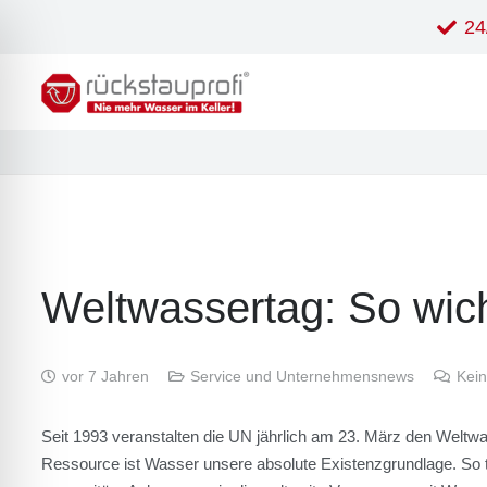
24
Welt­was­ser­tag: So wich
vor 7 Jahren
Service und Unternehmensnews
Kei
Seit 1993 ver­an­stal­ten die UN jähr­lich am 23. März den Welt­wa
Res­sour­ce ist Was­ser unse­re abso­lu­te Exis­tenz­grund­la­ge. So 