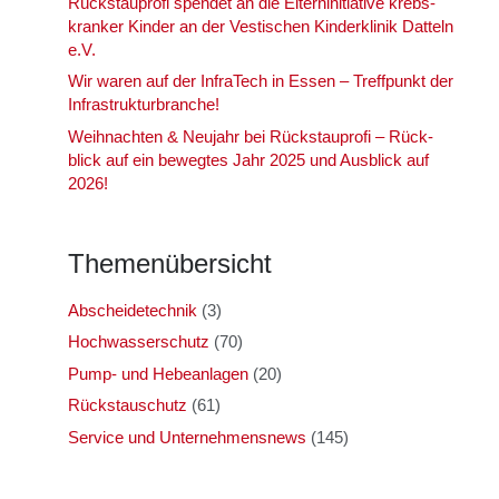
Rück­stau­pro­fi spen­det an die Eltern­in­itia­ti­ve krebs­
kran­ker Kin­der an der Ves­ti­schen Kin­der­kli­nik Dat­teln
e.V.
Wir waren auf der Infra­Tech in Essen – Treff­punkt der
Infra­struk­tur­bran­che!
Weih­nach­ten & Neu­jahr bei Rück­stau­pro­fi – Rück­
blick auf ein beweg­tes Jahr 2025 und Aus­blick auf
2026!
The­men­über­sicht
Abscheidetechnik
(3)
Hochwasserschutz
(70)
Pump- und Hebeanlagen
(20)
Rückstauschutz
(61)
Service und Unternehmensnews
(145)