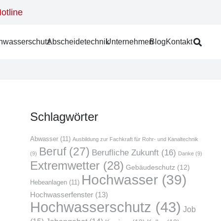
otline
­was­ser­schutz
Abschei­de­tech­nik
Unter­neh­men
Blog
Kon­takt
Schlag­wör­ter
Abwasser
(11)
Ausbildung zur Fachkraft für Rohr- und Kanaltechnik
Beruf
(27)
Berufliche Zukunft
(16)
(9)
Danke
(9)
Extremwetter
(28)
Gebäudeschutz
(12)
Hochwasser
(39)
Hebeanlagen
(11)
Hochwasserfenster
(13)
Hochwasserschutz
(43)
Job