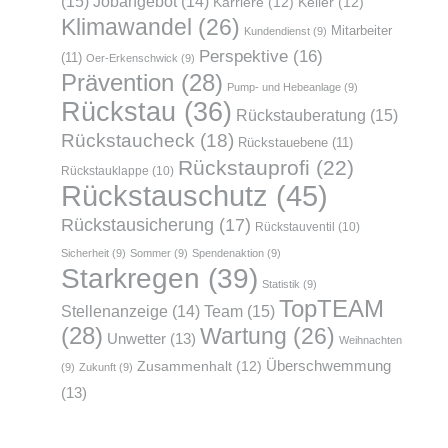
(15)
Jobangebot
(14)
Karriere
(12)
Keller
(12)
Klimawandel
(26)
Mitarbeiter
Kundendienst
(9)
Perspektive
(16)
(11)
Oer-Erkenschwick
(9)
Prävention
(28)
Pump- und Hebeanlage
(9)
Rückstau
(36)
Rückstauberatung
(15)
Rückstaucheck
(18)
Rückstauebene
(11)
Rückstauprofi
(22)
Rückstauklappe
(10)
Rückstauschutz
(45)
Rückstausicherung
(17)
Rückstauventil
(10)
Sicherheit
(9)
Sommer
(9)
Spendenaktion
(9)
Starkregen
(39)
Statistik
(9)
TopTEAM
Team
(15)
Stellenanzeige
(14)
(28)
Wartung
(26)
Unwetter
(13)
Weihnachten
Überschwemmung
Zusammenhalt
(12)
(9)
Zukunft
(9)
(13)