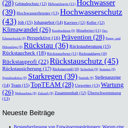
Hochwasser
(28)
Gebäudeschutz
(12)
Hebeanlagen
(11)
Hochwasserschutz
(39)
Hochwasserfenster
(13)
(43)
Job
(15)
Jobangebot
(14)
Karriere
(12)
Keller
(12)
Klimawandel
(26)
Mitarbeiter
(11)
Kundendienst
(9)
Oer-
Prävention
(28)
Perspektive
(16)
Erkenschwick
(9)
Pump- und
Rückstau
(36)
Rückstauberatung
(15)
Hebeanlage
(9)
Rückstaucheck
(18)
Rückstauebene
(11)
Rückstauklappe
(10)
Rückstauschutz
(45)
Rückstauprofi
(22)
Rückstausicherung
(17)
Rückstauventil
(10)
Sicherheit
(9)
Sommer
(9)
Starkregen
(39)
Stellenanzeige
Spendenaktion
(9)
Statistik
(9)
TopTEAM
(28)
Wartung
Team
(15)
(14)
Unwetter
(13)
(26)
Überschwemmung
Zusammenhalt
(12)
Weihnachten
(9)
Zukunft
(9)
(13)
Neu­es­te Bei­trä­ge
Bestands­er­fas­sung von Ent­wäs­se­rungs­lei­tun­gen: War­um eine