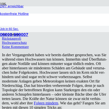
24/7 erreichbar
kostenfreie Hotline
10 Tipps bei Hoch­was­ser
Job in 60 Sec.
08000-699007
vor 6 Jahren
Rückstauprofi
Hochwasserschutz
Keine Kommentare
In der Ver­gan­gen­heit haben wir bereits dar­über gespro­chen, was Sie
wäh­rend eines Hoch­was­sers tun kön­nen. Immer­hin sind Über­flu­tun­
gen aku­te Not­fäl­le und kön­nen mit­un­ter sogar töd­lich enden. Oft
aber hin­ter­las­sen sie min­des­tens Schä­den am Gebäu­de und ver­ur­sa­
chen hohe Fol­ge­kos­ten. Hoch­was­ser las­sen sich im Kern nicht ver­
hin­dern und sind sogar recht schwer vor­her­zu­sa­gen. Selbst
moderns­te Anla­gen geben Meteo­ro­lo­gen kei­nen exak­ten Ort für
Nie­der­schlag. Das hat bis­wei­len ver­hee­ren­de Fol­gen, denn je nach
Topo­lo­gie der betrof­fe­nen Regi­on kann Stark­re­gen den ein oder
ande­ren Schnup­fen hin­ter­las­sen – oder kleins­te Bäche über die Ufer
tre­ten las­sen. Die Kräf­te der Natur kön­nen sie zwar nicht ver­hin­
dern, wohl aber ihre
Fol­gen min­dern
. Wie das geht? Fan­gen Sie am
bes­ten mit die­sen 10 simp­len Tricks an: