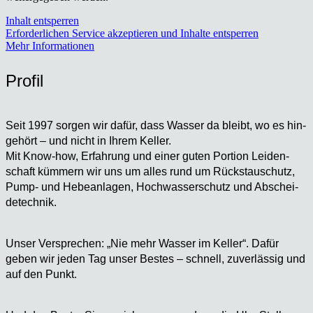
Inhalt entsperren
Erforderlichen Service akzeptieren und Inhalte entsperren
Mehr Informationen
Pro­fil
Seit 1997 sor­gen wir dafür, dass Was­ser da bleibt, wo es hin­
ge­hört – und nicht in Ihrem Kel­ler.
Mit Know-how, Erfah­rung und einer guten Por­ti­on Lei­den­
schaft küm­mern wir uns um alles rund um Rückstau­schutz,
Pump- und Hebe­an­la­gen, Hoch­was­ser­schutz und Abschei­
de­tech­nik.
Unser Ver­spre­chen: „Nie mehr Was­ser im Kel­ler“. Dafür
geben wir jeden Tag unser Bes­tes – schnell, zuver­läs­sig und
auf den Punkt.