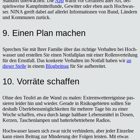
Stand­ort über­wa­chen. Die
App
warnt vor Gefah­ren aller Art, bei­
spiels­wei­se Kampf­mit­tel­fun­de, Gewit­ter oder eben auch Hoch­was­
ser. NINA greift dabei auf aller­lei Infor­ma­tio­nen von Bund, Län­dern
und Kom­mu­nen zurück.
9. Einen Plan machen
Spre­chen Sie mit Ihrer Fami­lie über das rich­ti­ge Ver­hal­ten bei Hoch­
was­ser und erstel­len Sie einen Not­fall­plan mit einer Rol­len­ver­tei­lung
für den Ernst­fall. Das kon­kre­te Ver­hal­ten im Not­fall haben wir
an
die­ser Stel­le
in einem
Blog­bei­trag
für Sie auf­be­rei­tet.
10. Vor­rä­te schaf­fen
Ohne den Teu­fel an die Wand zu malen: Extrem­wett­ereig­nis­se pas­
sie­ren lei­der hin und wie­der. Gera­de in Risi­ko­ge­bie­ten soll­ten Sie
des­halb Über­le­bens­mög­lich­kei­ten für meh­re­re Tage bis zu einer
Woche schaf­fen, etwa durch lan­ge halt­ba­re Lebens­mit­tel in Dosen,
Ker­zen, Taschen­lam­pen und bat­te­rie­be­trie­be­ne Radi­os.
Hoch­was­ser las­sen sich zwar nicht ver­hin­dern, aber jeder Ein­zel­ne
kann einen Bei­trag zur Min­de­rung der Fol­gen leis­ten. Mit etwas