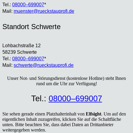
Tel.:
08000–699007
*
Mail:
muenster@rueckstauprofi.de
Stand­ort Schwer­te
Loh­bach­stra­ße 12
58239 Schwer­te
Tel.:
08000–699007
*
Mail:
schwerte@rueckstauprofi.de
Unser Not- und Stö­rungs­dienst (kos­ten­lo­se Hot­line) steht Ihnen
rund um die Uhr zur Ver­fü­gung!
Tel.:
08000–699007
Sie sehen gerade einen Platzhalterinhalt von
Elfsight
. Um auf den
eigentlichen Inhalt zuzugreifen, klicken Sie auf die Schaltfläche
unten. Bitte beachten Sie, dass dabei Daten an Drittanbieter
weitergegeben werden.