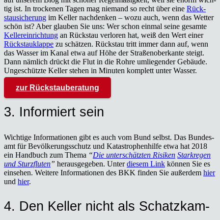
tig ist. In tro­cke­nen Tagen mag nie­mand so recht über eine
Rück­
stau­si­che­rung
im Kel­ler nach­den­ken – wozu auch, wenn das Wet­ter
schön ist? Aber glau­ben Sie uns: Wer schon ein­mal sei­ne gesam­te
Kel­ler­ein­rich­tung
an Rück­stau ver­lo­ren hat, weiß den Wert einer
Rück­stau­klap­pe
zu schät­zen. Rück­stau tritt immer dann auf, wenn
das Was­ser im Kanal etwa auf Höhe der Stra­ßen­ober­kan­te steigt.
Dann näm­lich drückt die Flut in die Roh­re umlie­gen­der Gebäu­de.
Unge­schütz­te Kel­ler ste­hen in Minu­ten kom­plett unter Was­ser.
zur Rück­stau­be­ra­tung
3. Infor­miert sein
Wich­ti­ge Infor­ma­tio­nen gibt es auch vom Bund selbst. Das Bun­des­
amt für Bevöl­ke­rungs­schutz und Kata­stro­phen­hil­fe etwa hat 2018
ein Hand­buch zum The­ma
“
Die unter­schätz­ten Risi­ken
Stark­re­gen
und Sturz­flu­ten
”
her­aus­ge­ge­ben. Unter
die­sem Link
kön­nen Sie es
ein­se­hen. Wei­te­re Infor­ma­tio­nen des BKK fin­den Sie außer­dem
hier
und
hier
.
4. Den Kel­ler nicht als Schatz­kam­