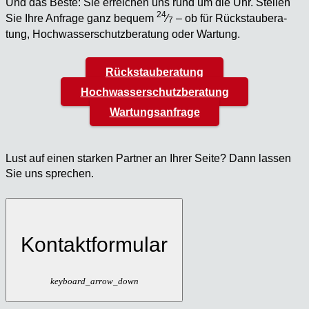
Und das Bes­te: Sie errei­chen uns rund um die Uhr. Stel­len
24
Sie Ihre Anfra­ge ganz bequem
⁄
– ob für Rück­stau­be­ra­
7
tung, Hoch­was­ser­schutz­be­ra­tung oder War­tung.
Rückstauberatung
Hochwasserschutzberatung
Wartungsanfrage
Lust auf einen star­ken Part­ner an Ihrer Sei­te? Dann las­sen
Sie uns spre­chen.
Kontaktformular
keyboard_arrow_down