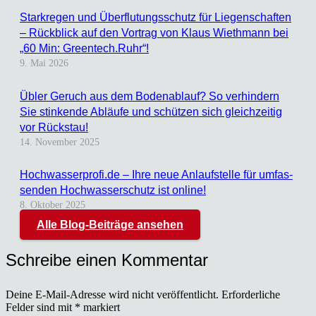
Stark­re­gen und Über­flu­tungs­schutz für Lie­gen­schaf­ten
– Rück­blick auf den Vor­trag von Klaus Wieth­mann bei
„60 Min: Greentech.Ruhr“!
9. Mai 2026
Übler Geruch aus dem Boden­ab­lauf? So ver­hin­dern
Sie stin­ken­de Abläu­fe und schüt­zen sich gleich­zei­tig
vor Rück­stau!
14. November 2025
Hochwasserprofi.de – Ihre neue Anlauf­stel­le für umfas­
sen­den Hoch­was­ser­schutz ist online!
8. Oktober 2025
Alle Blog-Beiträge ansehen
Schreibe einen Kommentar
Deine E-Mail-Adresse wird nicht veröffentlicht.
Erforderliche
Felder sind mit
*
markiert