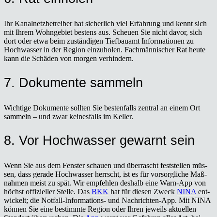
Ihr Kanal­netz­be­trei­ber hat sicher­lich viel Erfah­rung und kennt sich
mit Ihrem Wohn­ge­biet bes­tens aus. Scheu­en Sie nicht davor, sich
dort oder etwa beim zustän­di­gen Tief­bau­amt Infor­ma­tio­nen zu
Hoch­was­ser in der Regi­on ein­zu­ho­len. Fach­män­ni­scher Rat heu­te
kann die Schä­den von mor­gen ver­hin­dern.
7. Doku­men­te sam­meln
Wich­ti­ge Doku­men­te soll­ten Sie bes­ten­falls zen­tral an einem Ort
sam­meln – und zwar kei­nes­falls im Kel­ler.
8. Vor Hoch­was­ser gewarnt sein
Wenn Sie aus dem Fens­ter schau­en und über­rascht fest­stel­len müs­
sen, dass gera­de Hoch­was­ser herrscht, ist es für vor­sorg­li­che Maß­
nah­men meist zu spät. Wir emp­feh­len des­halb eine Warn-App von
höchst offi­zi­el­ler Stel­le. Das
BKK
hat für die­sen Zweck
NINA
ent­
wi­ckelt; die Not­fall-Infor­ma­ti­ons- und Nach­rich­ten-App. Mit NINA
kön­nen Sie eine bestimm­te Regi­on oder Ihren jeweils aktu­el­len