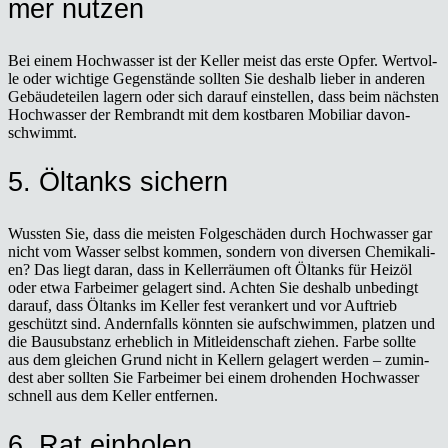
mer nut­zen
Bei einem Hoch­was­ser ist der Kel­ler meist das ers­te Opfer. Wert­vol­
le oder wich­ti­ge Gegen­stän­de soll­ten Sie des­halb lie­ber in ande­ren
Gebäu­de­tei­len lagern oder sich dar­auf ein­stel­len, dass beim nächs­ten
Hoch­was­ser der Rem­brandt mit dem kost­ba­ren Mobi­li­ar davon­
schwimmt.
5. Öltanks sichern
Wuss­ten Sie, dass die meis­ten Fol­ge­schä­den durch Hoch­was­ser gar
nicht vom Was­ser selbst kom­men, son­dern von diver­sen Che­mi­ka­li­
en? Das liegt dar­an, dass in Kel­ler­räu­men oft Öltanks für Heiz­öl
oder etwa Farb­ei­mer gela­gert sind. Ach­ten Sie des­halb unbe­dingt
dar­auf, dass Öltanks im Kel­ler fest ver­an­kert und vor Auf­trieb
geschützt sind. Andern­falls könn­ten sie auf­schwim­men, plat­zen und
die Bau­sub­stanz erheb­lich in Mit­lei­den­schaft zie­hen. Far­be soll­te
aus dem glei­chen Grund nicht in Kel­lern gela­gert wer­den – zumin­
dest aber soll­ten Sie Farb­ei­mer bei einem dro­hen­den Hoch­was­ser
schnell aus dem Kel­ler ent­fer­nen.
6. Rat ein­ho­len