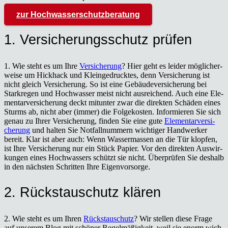
zur Hoch­was­ser­schutz­be­ra­tung
1. Ver­si­che­rungs­schutz prü­fen
1. Wie steht es um Ihre
Ver­si­che­rung
? Hier geht es lei­der mög­li­cher­
wei­se um Hick­hack und Klein­ge­druck­tes, denn Ver­si­che­rung ist
nicht gleich Ver­si­che­rung. So ist eine Gebäu­de­ver­si­che­rung bei
Stark­re­gen und Hoch­was­ser meist nicht aus­rei­chend. Auch eine Ele­
men­tar­ver­si­che­rung deckt mit­un­ter zwar die direk­ten Schä­den eines
Sturms ab, nicht aber (immer) die Fol­ge­kos­ten. Infor­mie­ren Sie sich
genau zu Ihrer Ver­si­che­rung, fin­den Sie eine gute
Ele­men­tar­ver­si­
che­rung
und hal­ten Sie Not­fall­num­mern wich­ti­ger Hand­wer­ker
bereit. Klar ist aber auch: Wenn Was­ser­mas­sen an die Tür klop­fen,
ist Ihre Ver­si­che­rung nur ein Stück Papier. Vor den direk­ten Aus­wir­
kun­gen eines Hoch­was­sers schützt sie nicht. Über­prü­fen Sie des­halb
in den nächs­ten Schrit­ten Ihre Eigen­vor­sor­ge.
2. Rückstau­schutz klä­ren
2. Wie steht es um Ihren
Rückstau­schutz
? Wir stel­len die­se Fra­ge
auf unse­rem Blog mit schö­ner Regel­mä­ßig­keit, weil sie enorm wich­