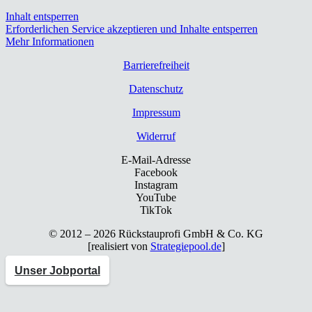
Inhalt entsperren
Erforderlichen Service akzeptieren und Inhalte entsperren
Mehr Informationen
Bar­rie­re­frei­heit
Daten­schutz
Impres­sum
Wider­ruf
E-Mail-Adresse
Facebook
Instagram
YouTube
TikTok
© 2012 – 2026 Rück­stau­pro­fi GmbH & Co. KG
[rea­li­siert von
Strategiepool.de
]
Unser Jobportal