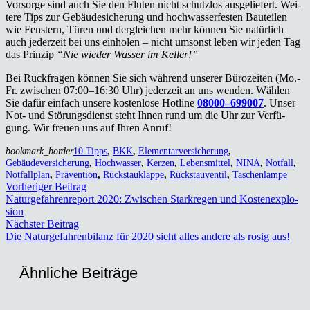
Vor­sor­ge sind auch Sie den Flu­ten nicht schutz­los aus­ge­lie­fert. Wei­
te­re Tips zur Gebäu­de­si­che­rung und hoch­was­ser­fes­ten Bau­tei­len
wie Fens­tern, Türen und der­glei­chen mehr kön­nen Sie natür­lich
auch jeder­zeit bei uns ein­ho­len – nicht umsonst leben wir jeden Tag
das Prin­zip
“Nie wie­der Was­ser im Kel­ler!”
Bei Rück­fra­gen kön­nen Sie sich wäh­rend unse­rer Büro­zei­ten (Mo.-
Fr. zwi­schen 07:00–16:30 Uhr) jeder­zeit an uns wen­den. Wäh­len
Sie dafür ein­fach unse­re kos­ten­lo­se Hot­line
08000–699007
. Unser
Not- und Stö­rungs­dienst steht Ihnen rund um die Uhr zur Ver­fü­
gung. Wir freu­en uns auf Ihren Anruf!
bookmark_border
10 Tipps
,
BKK
,
Elementarversicherung
,
Gebäudeversicherung
,
Hochwasser
,
Kerzen
,
Lebensmittel
,
NINA
,
Notfall
,
Notfallplan
,
Prävention
,
Rückstauklappe
,
Rückstauventil
,
Taschenlampe
Vorheriger Beitrag
Natur­ge­fah­ren­re­port 2020: Zwi­schen Stark­re­gen und Kos­ten­ex­plo­
si­on
Nächster Beitrag
Die Natur­ge­fah­ren­bi­lanz für 2020 sieht alles ande­re als rosig aus!
Ähn­li­che Bei­trä­ge