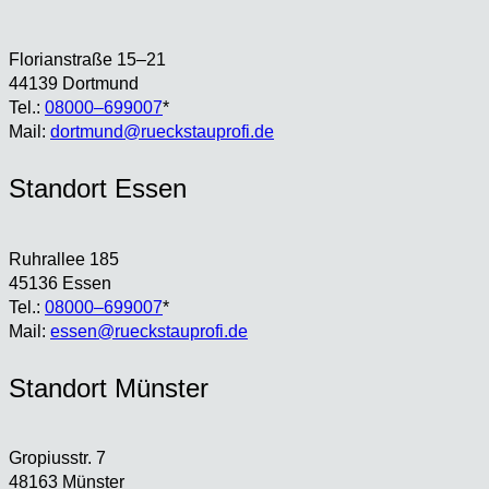
Flo­ri­an­stra­ße 15–21
44139 Dort­mund
Tel.:
08000–699007
*
Mail:
dortmund@rueckstauprofi.de
Stand­ort Essen
Ruhr­al­lee 185
45136 Essen
Tel.:
08000–699007
*
Mail:
essen@rueckstauprofi.de
Stand­ort Müns­ter
Gro­pi­us­str. 7
48163 Müns­ter