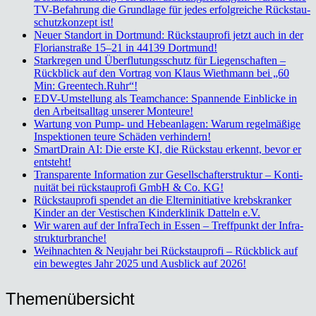
TV-Befah­rung die Grund­la­ge für jedes erfolg­rei­che Rückstau­
schutz­kon­zept ist!
Neu­er Stand­ort in Dort­mund: Rück­stau­pro­fi jetzt auch in der
Flo­ri­an­stra­ße 15–21 in 44139 Dort­mund!
Stark­re­gen und Über­flu­tungs­schutz für Lie­gen­schaf­ten –
Rück­blick auf den Vor­trag von Klaus Wieth­mann bei „60
Min: Greentech.Ruhr“!
EDV-Umstel­lung als Team­chan­ce: Span­nen­de Ein­bli­cke in
den Arbeits­all­tag unse­rer Mon­teu­re!
War­tung von Pump- und Hebe­an­la­gen: War­um regel­mä­ßi­ge
Inspek­tio­nen teu­re Schä­den ver­hin­dern!
Smart­Drain AI: Die ers­te KI, die Rück­stau erkennt, bevor er
ent­steht!
Trans­pa­ren­te Infor­ma­ti­on zur Gesell­schaf­ter­struk­tur – Kon­ti­
nui­tät bei rück­stau­pro­fi GmbH & Co. KG!
Rück­stau­pro­fi spen­det an die Eltern­in­itia­ti­ve krebs­kran­ker
Kin­der an der Ves­ti­schen Kin­der­kli­nik Dat­teln e.V.
Wir waren auf der Infra­Tech in Essen – Treff­punkt der Infra­
struk­tur­bran­che!
Weih­nach­ten & Neu­jahr bei Rück­stau­pro­fi – Rück­blick auf
ein beweg­tes Jahr 2025 und Aus­blick auf 2026!
The­men­über­sicht