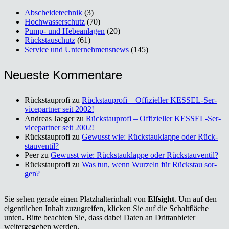
Abscheidetechnik
(3)
Hochwasserschutz
(70)
Pump- und Hebeanlagen
(20)
Rückstauschutz
(61)
Service und Unternehmensnews
(145)
Neu­es­te Kom­men­ta­re
Rückstauprofi
zu
Rück­stau­pro­fi – Offi­zi­el­ler KES­SEL-Ser­
vice­part­ner seit 2002!
Andreas Jaeger
zu
Rück­stau­pro­fi – Offi­zi­el­ler KES­SEL-Ser­
vice­part­ner seit 2002!
Rückstauprofi
zu
Gewusst wie: Rück­stau­klap­pe oder Rück­
stau­ven­til?
Peer
zu
Gewusst wie: Rück­stau­klap­pe oder Rück­stau­ven­til?
Rückstauprofi
zu
Was tun, wenn Wur­zeln für Rück­stau sor­
gen?
Sie sehen gerade einen Platzhalterinhalt von
Elfsight
. Um auf den
eigentlichen Inhalt zuzugreifen, klicken Sie auf die Schaltfläche
unten. Bitte beachten Sie, dass dabei Daten an Drittanbieter
weitergegeben werden.