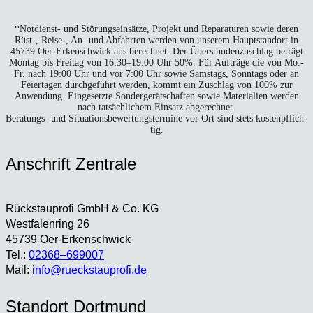
*Not­dienst- und Stö­rungs­ein­sät­ze, Pro­jekt und Repa­ra­tu­ren sowie deren
Rüst‑, Reise‑, An- und Abfahr­ten wer­den von unse­rem Haupt­stand­ort in
45739 Oer-Erken­sch­wick aus berech­net. Der Über­stun­den­zu­schlag beträgt
Mon­tag bis Frei­tag von 16:30–19:00 Uhr 50%. Für Auf­trä­ge die von Mo.-
Fr. nach 19:00 Uhr und vor 7:00 Uhr sowie Sams­tags, Sonn­tags oder an
Fei­er­ta­gen durch­ge­führt wer­den, kommt ein Zuschlag von 100% zur
Anwen­dung. Ein­ge­setz­te Son­der­ge­rät­schaf­ten sowie Mate­ria­li­en wer­den
nach tat­säch­li­chem Ein­satz abge­rech­net.
Bera­tungs- und Situa­ti­ons­be­wer­tungs­ter­mi­ne vor Ort sind stets kos­ten­pflich­
tig.
Anschrift Zen­tra­le
Rück­stau­pro­fi GmbH & Co. KG
West­fa­len­ring 26
45739 Oer-Erken­sch­wick
Tel.:
02368–699007
Mail:
info@rueckstauprofi.de
Stand­ort Dort­mund